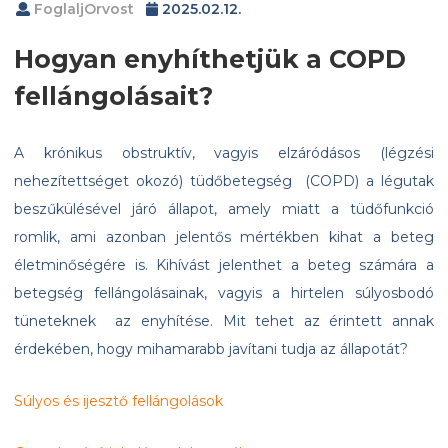
FoglaljOrvost
2025.02.12.
Hogyan enyhíthetjük a COPD
fellángolásait?
A krónikus obstruktív, vagyis elzáródásos (légzési
nehezítettséget okozó) tüdőbetegség (COPD) a légutak
beszűkülésével járó állapot, amely miatt a tüdőfunkció
romlik, ami azonban jelentős mértékben kihat a beteg
életminőségére is. Kihívást jelenthet a beteg számára a
betegség fellángolásainak, vagyis a hirtelen súlyosbodó
tüneteknek az enyhítése. Mit tehet az érintett annak
érdekében, hogy mihamarabb javítani tudja az állapotát?
Súlyos és ijesztő fellángolások