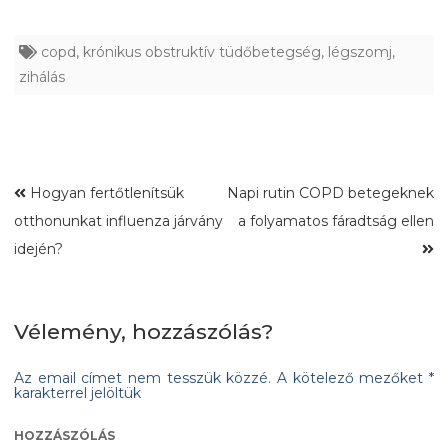
copd
,
krónikus obstruktív tüdőbetegség
,
légszomj
,
zihálás
Hogyan fertőtlenítsük
Napi rutin COPD betegeknek
otthonunkat influenza járvány
a folyamatos fáradtság ellen
idején?
Vélemény, hozzászólás?
Az email címet nem tesszük közzé.
A kötelező mezőket
*
karakterrel jelöltük
HOZZÁSZÓLÁS