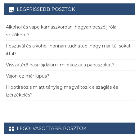
LEGFRISSEBB POSZTOK
Alkohol és vape kamaszkorban: hogyan beszélj róla
szülőként?
Fesztivál és alkohol: honnan tudhatod, hogy már túl sokat
ittál?
Visszatérő hasi fájdalom: mi okozza a panaszokat?
Vajon ez már lupus?
Hipotireózis miatt tényleg megváltozik a szaglás és
ízérzékelés?
LEGOLVASOTTABB POSZTOK