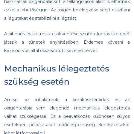
használnak oxigénpalackot, a fellángolások alatt is élhetnek
ezzel a lehetőséggel. Az oxigén belélegzése segít ellazítani
a légutakat és stabilizálni a légzést.
A pihenés és a stressz csökkentése szintén fontos szerepet
játszik a tünetek enyhítésében. Érdemes követni a
kezelőorvos által összeállított kezelési tervet.
Mechanikus lélegeztetés
szükség esetén
Amikor az inhalátorok, a kortikoszteroidok és az
oxigénterápia sem elegendő, mechanikus lélegeztetés
válhat szükségessé. Ez a beavatkozás különösen súlyos
esetekben, például akut tüdőelégtelenség jelentkezésekor
lehet létfontosságú.