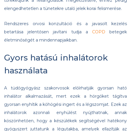
törekedjünk a fellángolások megelőzésére, ehhez pedig
elengedhetetlen a tünetekre utaló jelek korai felismerése.
Rendszeres orvosi konzultáció és a javasolt kezelés
betartása jelentősen javítani tudja a
COPD
betegek
életminőségét a mindennapjaikban.
Gyors hatású inhalátorok
használata
A tüdőgyógyász szakorvosok előírhatják gyorsan ható
inhalátor alkalmazását, mert ezek a hörgőket tágítva
gyorsan enyhítik a köhögési ingert és a légszomjat. Ezek az
inhalátorok azonnali enyhülést nyújthatnak, annak
köszönhetően, hogy a készülékek segítségével hatékony
gyógyszert juttatunk a légutakba, amelyek ellazítják az