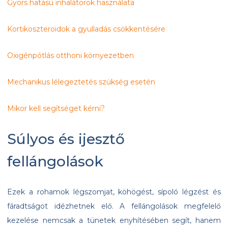
Gyors hatású inhalátorok használata
Kortikoszteroidok a gyulladás csökkentésére
Oxigénpótlás otthoni környezetben
Mechanikus lélegeztetés szükség esetén
Mikor kell segítséget kérni?
Súlyos és ijesztő
fellángolások
Ezek a rohamok légszomjat, köhögést, sípoló légzést és
fáradtságot idézhetnek elő. A fellángolások megfelelő
kezelése nemcsak a tünetek enyhítésében segít, hanem