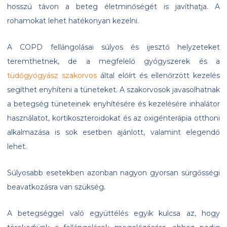
hosszú távon a beteg életminőségét is javíthatja. A
rohamokat lehet hatékonyan kezelni.
A COPD fellángolásai súlyos és ijesztő helyzeteket
teremthetnek, de a megfelelő gyógyszerek és a
tüdőgyógyász szakorvos
által előírt és ellenőrzött kezelés
segíthet enyhíteni a tüneteket. A szakorvosok javasolhatnak
a betegség tüneteinek enyhítésére és kezelésére inhalátor
használatot, kortikoszteroidokat és az oxigénterápia otthoni
alkalmazása is sok esetben ajánlott, valamint elegendő
lehet.
Súlyosabb esetekben azonban nagyon gyorsan sürgősségi
beavatkozásra van szükség.
A betegséggel való együttélés egyik kulcsa az, hogy