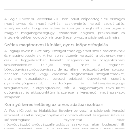
A FoglalOrvost.hu weboldal 2011-ben indult időpontfoglalási, országos
magánorvos és magánkórházi szakrendelés kereső szolgáltatás,
amelynek célja, hogy elérhetővé és könnyen megtalálhatóvá tegye a
magyar magánegészségügyi szektorban dolgozó, praxisokban és
intézményekben dolgozó mintegy 8 ezer orvost a páciensek számára.
Széles magánorvosi kínálat, gyors időpontfoglalás
A FoglaljOrvost.hu kétirányú szolgáltatása egyaránt szól a pácienseknek
és magánorvosoknak. A honlap rendszerén keresztül a páciensek nem
csak a leggyakrabban keresett magánorvosi és magánkórházi
szakrendeléseket találják meg, mint a fogászat,
bőrgyógyászat,nőgyógyászat, de az állami egészségügyben sokszor
nehezen elérhető, vagy várólistás diagnosztikai szolgáltatásokat,
ultrahang vizsgálatokat, baleseti sebészeti ügyeleteket, speciális
gyermekgyógyászatot, kardiológiai és látás-egészségügyi
szolgáltatókat, allergológusokat, sőt a hagyományos távol-keleti
gyógyászat és akkupunktúra is szerepel a kereshető magánpraxisok
listájában.
Könnyű kereshetőség az orvos adatbázisokban
A FoglaljOrvost.hu kialakítása figyelembe veszi a páciensek keresési
szokásait, ezzel is megkönnyítve az orvosok elérését és egyszerűsítve az
időpontfoglalás folyamatát. Akár
nőgyógyász,bőrgyógyász,allergológus szakorvos, akár budapesti ill.
vidéki keresésből indul el a páciens, arra törekszünk, hogy minél