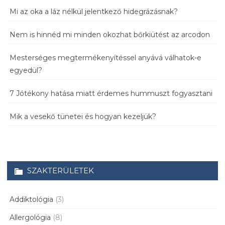
Mi az oka a láz nélkül jelentkező hidegrázásnak?
Nem is hinnéd mi minden okozhat bőrkiütést az arcodon
Mesterséges megtermékenyítéssel anyává válhatok-e
egyedül?
7 Jótékony hatása miatt érdemes hummuszt fogyasztani
Mik a vesekő tünetei és hogyan kezeljük?
SZAKTERÜLETEK
Addiktológia
(3)
Allergológia
(8)