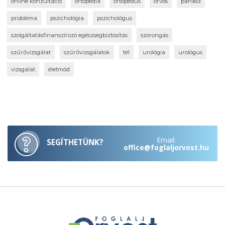
online konzultáció
ortopédia
ortopédus
orvos
panasz
probléma
pszichológia
pszichológus
szolgáltatásfinanszírozó egészségbiztosítás
szorongás
szűrővizsgálat
szűrővizsgálatok
tél
urológia
urológus
vizsgálat
életmód
Email:
SEGÍTHETÜNK?
office@foglaljorvost.hu