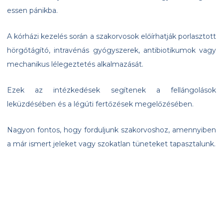
essen pánikba.
A kórházi kezelés során a szakorvosok előírhatják porlasztott
hörgőtágító, intravénás gyógyszerek, antibiotikumok vagy
mechanikus lélegeztetés alkalmazását.
Ezek az intézkedések segítenek a fellángolások
leküzdésében és a légúti fertőzések megelőzésében.
Nagyon fontos, hogy forduljunk szakorvoshoz, amennyiben
a már ismert jeleket vagy szokatlan tüneteket tapasztalunk.