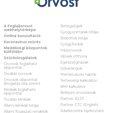
A Foglaljorvost
Betegségek
webhelytérképe
Gyógyszertárak listája
Online konzultáció
Bioboltok listája
Koronavírus szűrés
Gyógyfürdők
Meddőségi központok
Háziorvosok
külföldön
Idősek otthona
Szűrővizsgálatok
Egészségházak
Orvosok foglalható
időponttal
Sóbarlangok
További orvosok
Menstruációs naptár
Orvosok időponttal
Terhességi kalkulátor
látogatás oka szerint
BMI kalkulátor
Klinikák foglalható
Belépés orvosoknak
időponttal
Partner ÁSZF
További klinikák
Partner GTC (English)
Állami klinikák listája
Adatkezelési tájékoztató
Állami fogászati rendelők