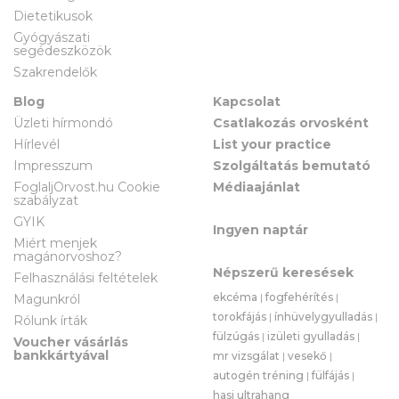
Dietetikusok
Gyógyászati
segédeszközök
Szakrendelők
Blog
Kapcsolat
Üzleti hírmondó
Csatlakozás orvosként
Hírlevél
List your practice
Impresszum
Szolgáltatás bemutató
FoglaljOrvost.hu Cookie
Médiaajánlat
szabályzat
GYIK
Ingyen naptár
Miért menjek
magánorvoshoz?
Népszerű keresések
Felhasználási feltételek
ekcéma
|
fogfehérítés
|
Magunkról
torokfájás
|
ínhüvelygyulladás
|
Rólunk írták
fülzúgás
|
izületi gyulladás
|
Voucher vásárlás
bankkártyával
mr vizsgálat
|
vesekő
|
autogén tréning
|
fülfájás
|
hasi ultrahang