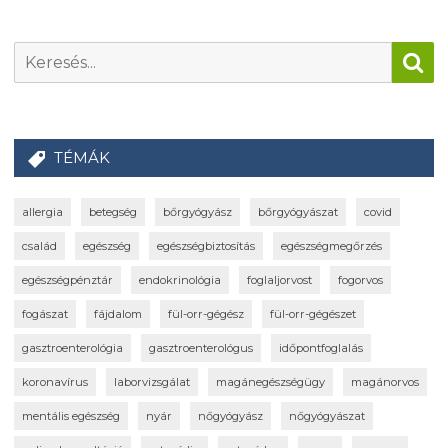
TÉMÁK
allergia
betegség
bőrgyógyász
bőrgyógyászat
covid
család
egészség
egészségbiztosítás
egészségmegőrzés
egészségpénztár
endokrinológia
foglaljorvost
fogorvos
fogászat
fájdalom
fül-orr-gégész
fül-orr-gégészet
gasztroenterológia
gasztroenterológus
időpontfoglalás
koronavírus
laborvizsgálat
magánegészségügy
magánorvos
mentális egészség
nyár
nőgyógyász
nőgyógyászat