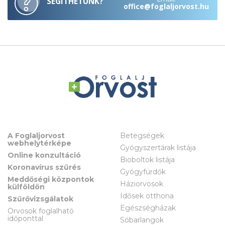
SEGÍTHETÜNK?
office@foglaljorvost.hu
A Foglaljorvost
Betegségek
webhelytérképe
Gyógyszertárak listája
Online konzultáció
Bioboltok listája
Koronavírus szűrés
Gyógyfürdők
Meddőségi központok
Háziorvosok
külföldön
Idősek otthona
Szűrővizsgálatok
Egészségházak
Orvosok foglalható
időponttal
Sóbarlangok