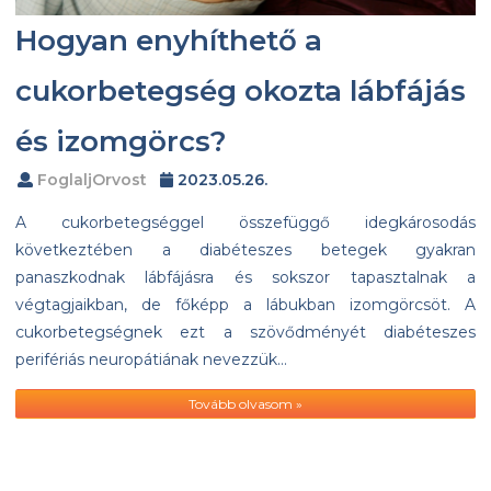
Hogyan enyhíthető a
cukorbetegség okozta lábfájás
és izomgörcs?
FoglaljOrvost
2023.05.26.
A cukorbetegséggel összefüggő idegkárosodás
következtében a diabéteszes betegek gyakran
panaszkodnak lábfájásra és sokszor tapasztalnak a
végtagjaikban, de főképp a lábukban izomgörcsöt. A
cukorbetegségnek ezt a szövődményét diabéteszes
perifériás neuropátiának nevezzük…
Tovább olvasom »