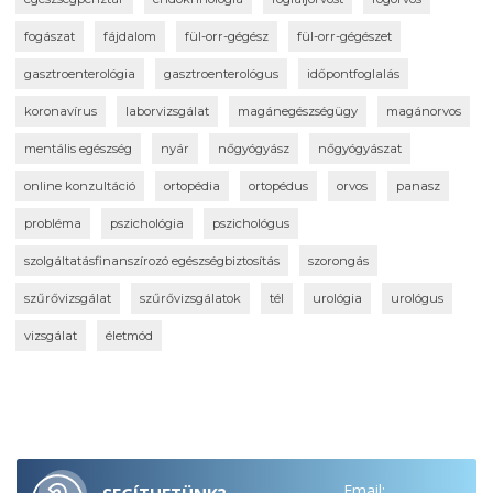
fogászat
fájdalom
fül-orr-gégész
fül-orr-gégészet
gasztroenterológia
gasztroenterológus
időpontfoglalás
koronavírus
laborvizsgálat
magánegészségügy
magánorvos
mentális egészség
nyár
nőgyógyász
nőgyógyászat
online konzultáció
ortopédia
ortopédus
orvos
panasz
probléma
pszichológia
pszichológus
szolgáltatásfinanszírozó egészségbiztosítás
szorongás
szűrővizsgálat
szűrővizsgálatok
tél
urológia
urológus
vizsgálat
életmód
Email: