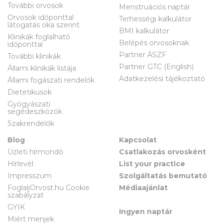
További orvosok
Menstruációs naptár
Orvosok időponttal
Terhességi kalkulátor
látogatás oka szerint
BMI kalkulátor
Klinikák foglalható
Belépés orvosoknak
időponttal
Partner ÁSZF
További klinikák
Partner GTC (English)
Állami klinikák listája
Adatkezelési tájékoztató
Állami fogászati rendelők
Dietetikusok
Gyógyászati
segédeszközök
Szakrendelők
Blog
Kapcsolat
Üzleti hírmondó
Csatlakozás orvosként
Hírlevél
List your practice
Impresszum
Szolgáltatás bemutató
FoglaljOrvost.hu Cookie
Médiaajánlat
szabályzat
GYIK
Ingyen naptár
Miért menjek