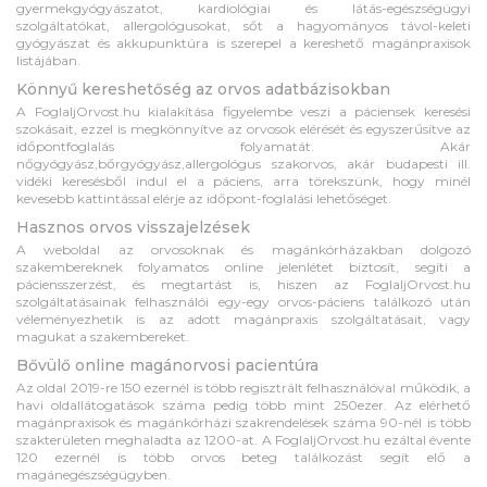
gyermekgyógyászatot, kardiológiai és látás-egészségügyi
szolgáltatókat, allergológusokat, sőt a hagyományos távol-keleti
gyógyászat és akkupunktúra is szerepel a kereshető magánpraxisok
listájában.
Könnyű kereshetőség az orvos adatbázisokban
A FoglaljOrvost.hu kialakítása figyelembe veszi a páciensek keresési
szokásait, ezzel is megkönnyítve az orvosok elérését és egyszerűsítve az
időpontfoglalás folyamatát. Akár
nőgyógyász,bőrgyógyász,allergológus szakorvos, akár budapesti ill.
vidéki keresésből indul el a páciens, arra törekszünk, hogy minél
kevesebb kattintással elérje az időpont-foglalási lehetőséget.
Hasznos orvos visszajelzések
A weboldal az orvosoknak és magánkórházakban dolgozó
szakembereknek folyamatos online jelenlétet biztosít, segíti a
páciensszerzést, és megtartást is, hiszen az FoglaljOrvost.hu
szolgáltatásainak felhasználói egy-egy orvos-páciens találkozó után
véleményezhetik is az adott magánpraxis szolgáltatásait, vagy
magukat a szakembereket.
Bővülő online magánorvosi pacientúra
Az oldal 2019-re 150 ezernél is több regisztrált felhasználóval működik, a
havi oldallátogatások száma pedig több mint 250ezer. Az elérhető
magánpraxisok és magánkórházi szakrendelések száma 90-nél is több
szakterületen meghaladta az 1200-at. A FoglaljOrvost.hu ezáltal évente
120 ezernél is több orvos beteg találkozást segít elő a
magánegészségügyben.