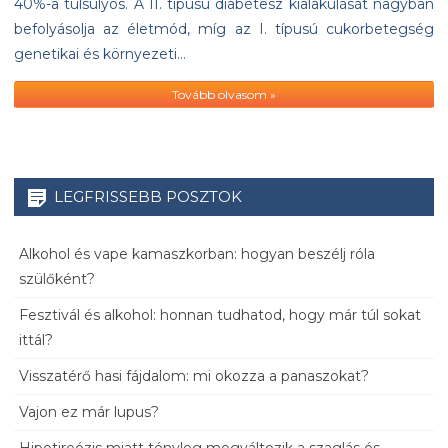
40%-a túlsúlyos. A II. típusú diabétesz kialakulását nagyban
befolyásolja az életmód, míg az I. típusú cukorbetegség
genetikai és környezeti…
Tovább olvasom »
LEGFRISSEBB POSZTOK
Alkohol és vape kamaszkorban: hogyan beszélj róla
szülőként?
Fesztivál és alkohol: honnan tudhatod, hogy már túl sokat
ittál?
Visszatérő hasi fájdalom: mi okozza a panaszokat?
Vajon ez már lupus?