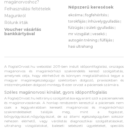
magánorvoshoz?
Népszerű keresések
Felhasználási feltételek
ekcéma
|
fogfehérítés
|
Magunkról
torokfájás
|
ínhüvelygyulladás
|
Rólunk írták
fülzúgás
|
izületi gyulladás
|
Voucher vásárlás
bankkártyával
mr vizsgálat
|
vesekő
|
autogén tréning
|
fülfájás
|
hasi ultrahang
A FoglalOrvost.hu weboldal 2011-ben indult időpontfoglalási, országos
magánorvos és magánkórházi szakrendelés kereső szolgáltatás,
amelynek célja, hogy elérhetővé és könnyen megtalálhatóvá tegye a
magyar magánegészségügyi szektorban dolgozó, praxisokban és
intézményekben dolgozó mintegy 8 ezer orvost a páciensek számára.
Széles magánorvosi kínálat, gyors időpontfoglalás
A FoglaljOrvost.hu kétirányú szolgáltatása egyaránt szól a pácienseknek
és magánorvosoknak. A honlap rendszerén keresztül a páciensek nem
csak a leggyakrabban keresett magánorvosi és magánkórházi
szakrendeléseket találják meg, mint a fogászat,
bőrgyógyászat,nőgyógyászat, de az állami egészségügyben sokszor
nehezen elérhető, vagy várólistás diagnosztikai szolgáltatásokat,
ultrahang vizsgálatokat, baleseti sebészeti ügyeleteket, speciális