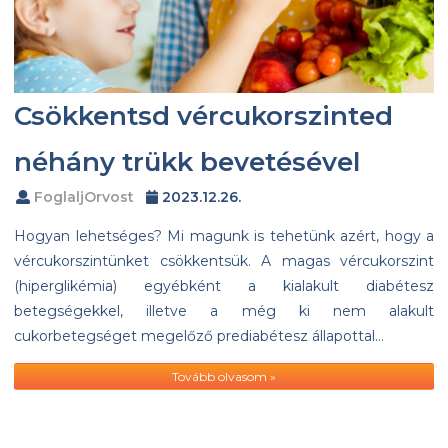
Csökkentsd vércukorszinted
néhány trükk bevetésével
FoglaljOrvost
2023.12.26.
Hogyan lehetséges? Mi magunk is tehetünk azért, hogy a
vércukorszintünket csökkentsük. A magas vércukorszint
(hiperglikémia) egyébként a kialakult diabétesz
betegségekkel, illetve a még ki nem alakult
cukorbetegséget megelőző prediabétesz állapottal…
Tovább olvasom »