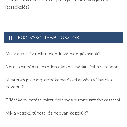
Hipotireózis miatt tényleg megváltozik a szaglás és
ízérzékelés?
LEGOLVASOTTABB POSZTOK
Mi az oka a láz nélkül jelentkező hidegrázásnak?
Nem is hinnéd mi minden okozhat bőrkiütést az arcodon
Mesterséges megtermékenyítéssel anyává válhatok-e
egyedül?
7 Jótékony hatása miatt érdemes hummuszt fogyasztani
Mik a vesekő tünetei és hogyan kezeljük?