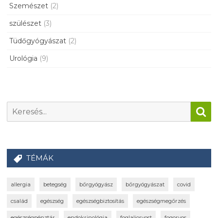
Szemészet
(2)
szülészet
(3)
Tüdőgyógyászat
(2)
Urológia
(9)
TÉMÁK
allergia
betegség
bőrgyógyász
bőrgyógyászat
covid
család
egészség
egészségbiztosítás
egészségmegőrzés
egészségpénztár
endokrinológia
foglaljorvost
fogorvos