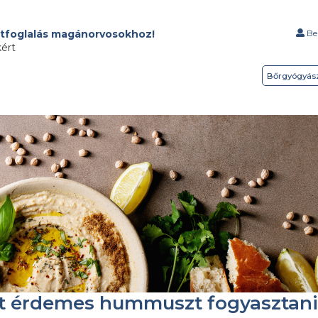
tfoglalás magánorvosokhoz!
Bel
kért
Bőrgyógyás
tt érdemes hummuszt fogyasztani