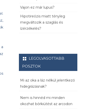
Vajon ez már lupus?
l.
Hipotireózis miatt tényleg
z,
megváltozik a szaglás és
ik
ízérzékelés?
 a
az
LEGOLVASOTTABB
POSZTOK
os
Mi az oka a láz nélkül jelentkező
hidegrázásnak?
Nem is hinnéd mi minden
okozhat bőrkiütést az arcodon