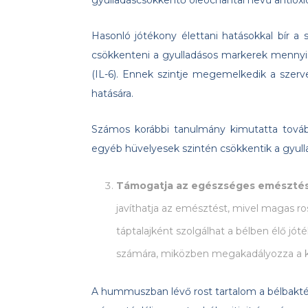
gyulladáscsökkentő oleochantal nevű antioxi
Hasonló jótékony élettani hatásokkal bír 
csökkenteni a gyulladásos markerek mennyisé
(IL-6). Ennek szintje megemelkedik a szervez
hatására.
Számos korábbi tanulmány kimutatta továb
egyéb hüvelyesek szintén csökkentik a gyull
Támogatja az egészséges emészté
javíthatja az emésztést, mivel magas ros
táptalajként szolgálhat a bélben élő j
számára, miközben megakadályozza a k
A hummuszban lévő rost tartalom a bélbaktéri