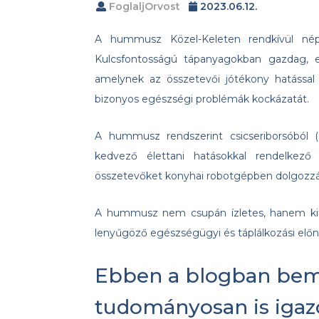
FoglaljOrvost
2023.06.12.
A hummusz Közel-Keleten rendkívül nép
Kulcsfontosságú tápanyagokban gazdag, e
amelynek az összetevői jótékony hatással 
bizonyos egészségi problémák kockázatát.
A hummusz rendszerint csicseriborsóból (
kedvező élettani hatásokkal rendelkező
összetevőket konyhai robotgépben dolgozzá
A hummusz nem csupán ízletes, hanem kife
lenyűgöző egészségügyi és táplálkozási előnyé
Ebben a blogban be
tudományosan is igazol