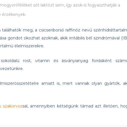
 mogyoróféléket sőt laktózt sem, így azok is fogyaszthatják a
e érzékenyek.
lálhatók meg, a csicseriborsó raffinóz nevű szénhidráttartal
 gondot okozhat azoknak, akik irritábilis bél szindrómával (IB
talmú élelmiszerekre.
koldalú rost, vitamin és ásványianyag forrásként szám
rvezetünkre.
miszerösszetételre amiatt is, mert vannak olyan gyártók, ak
s szakorvos
sal, amennyiben kétségünk támad azt illetően, ho