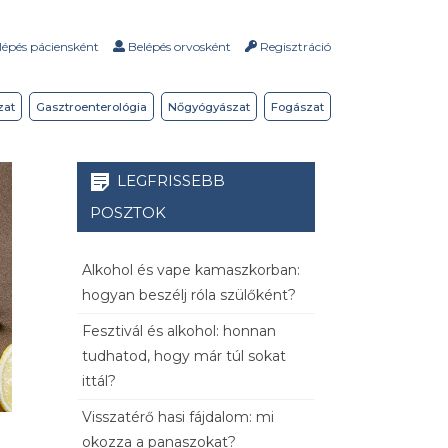
épés páciensként
Belépés orvosként
Regisztráció
zat
Gasztroenterológia
Nőgyógyászat
Fogászat
LEGFRISSEBB
POSZTOK
Alkohol és vape kamaszkorban:
hogyan beszélj róla szülőként?
Fesztivál és alkohol: honnan
tudhatod, hogy már túl sokat
ittál?
Visszatérő hasi fájdalom: mi
okozza a panaszokat?