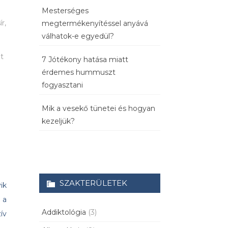
Mesterséges
r,
megtermékenyítéssel anyává
válhatok-e egyedül?
nt
7 Jótékony hatása miatt
érdemes hummuszt
fogyasztani
Mik a vesekő tünetei és hogyan
kezeljük?
SZAKTERÜLETEK
ik
 a
Addiktológia
(3)
ív