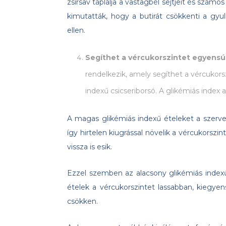
zsírsav táplálja a vastagbél sejtjeit és szám
kimutatták, hogy a butirát csökkenti a gyu
ellen.
Segíthet a vércukorszintet egyensú
rendelkezik, amely segíthet a vércukors
indexű csicseriborsó. A glikémiás index
A magas glikémiás indexű ételeket a szerv
így hirtelen kiugrással növelik a vércukorszi
vissza is esik.
Ezzel szemben az alacsony glikémiás index
ételek a vércukorszintet lassabban, kiegyen
csökken.