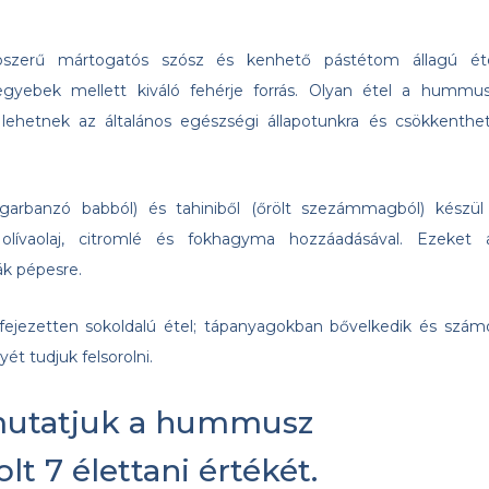
szerű mártogatós szósz és kenhető pástétom állagú éte
gyebek mellett kiváló fehérje forrás. Olyan étel a hummus
lehetnek az általános egészségi állapotunkra és csökkenthet
garbanzó babból) és tahiniből (őrölt szezámmagból) készül
 olívaolaj, citromlé és fokhagyma hozzáadásával. Ezeket 
k pépesre.
jezetten sokoldalú étel; tápanyagokban bővelkedik és szám
t tudjuk felsorolni.
mutatjuk a hummusz
t 7 élettani értékét.