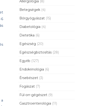
Allergológia
(8)
Betegségek
(4)
et
Bőrgyógyászat
(15)
-6
ás
Diabetológia
(4)
Dietetika
(6)
Egészség
(20)
és
Egészségbiztosítás
(28)
Egyéb
(127)
Endokrinológia
(6)
Érsebészet
(3)
Fogászat
(7)
Fül-orr-gégészet
(9)
 a
Gasztroenterológia
(11)