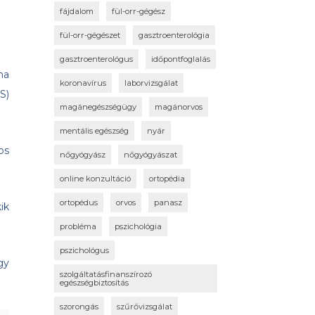
fájdalom
fül-orr-gégész
fül-orr-gégészet
gasztroenterológia
gasztroenterológus
időpontfoglalás
ma
koronavírus
laborvizsgálat
S)
magánegészségügy
magánorvos
mentális egészség
nyár
os
nőgyógyász
nőgyógyászat
online konzultáció
ortopédia
ortopédus
orvos
panasz
ik
probléma
pszichológia
pszichológus
gy
szolgáltatásfinanszírozó
egészségbiztosítás
szorongás
szűrővizsgálat