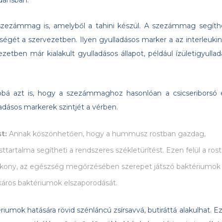
dánsban.
a szezámmag is, amelyből a tahini készül. A szezámmag segíth
gét a szervezetben. Ilyen gyulladásos marker a az interleukin
etben már kialakult gyulladásos állapot, például ízületigyullad
bá azt is, hogy a szezámmaghoz hasonlóan a csicseriborsó 
adásos markerek szintjét a vérben.
st:
Annak köszönhetően, hogy a hummusz rostban gazdag,
ttartalma segítheti a rendszeres székletürítést. Ezen felül a rost
ótékony, az egészség megőrzésében szerepet játszó baktériumok
áros baktériumok elszaporodását.
umok hatására rövid szénláncú zsírsavvá, butiráttá alakulhat. Ez