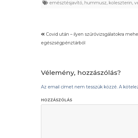
emésztésjavító
,
hummusz
,
koleszterin
,
v
Covid után – ilyen szűrővizsgálatokra meh
egészségpénztárból
Vélemény, hozzászólás?
Az email címet nem tesszük közzé.
A kötel
HOZZÁSZÓLÁS