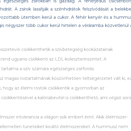
 egészséges zsírokban is gazdag. A fehérjedús csicseribor
rát. A zsírok lassítják a szénhidrátok felszívódását a belekbe
lyozottabb ütemben kerül a cukor. A fehér kenyér és a hummu
is négyszer több cukor kerül hirtelen a véráramba közvetlenül 
szetevői csökkenthetik a szívbetegség kockázatainak
rend ugyanis csökkenti az LDL-koleszterinszintet. A
 tartalma a szív számára egészséges zsírforrás.
 magas rostartalmának köszönhetően teltségérzetet vált ki, e
k, hogy az élelmi rostok csökkentik a gyomorban az
 csökkentésével a kalóriabevitel is csökkenthető, ami végső sor
lmiszer intolerancia a világon sok embert érint. Akik élelmiszer-
 kellemetlen tüneteiket kiváltó élelmiszereket. A hummusz nem