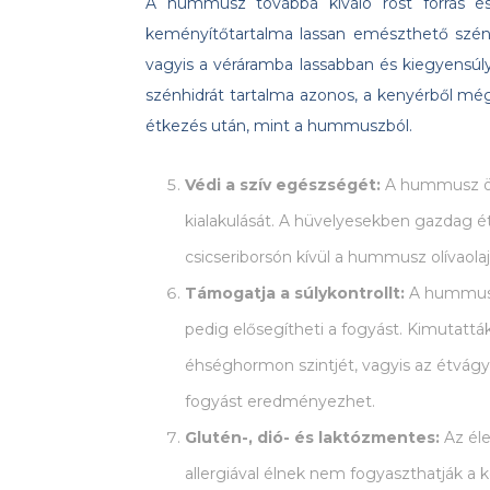
A hummusz továbbá kiváló rost forrás és
keményítőtartalma lassan emészthető szénhid
vagyis a véráramba lassabban és kiegyensú
szénhidrát tartalma azonos, a kenyérből még
étkezés után, mint a hummuszból.
Védi a szív egészségét:
A hummusz ös
kialakulását. A hüvelyesekben gazdag ét
csicseriborsón kívül a hummusz olívaolaj
Támogatja a súlykontrollt:
A hummusz
pedig elősegítheti a fogyást. Kimutattá
éhséghormon szintjét, vagyis az étvágy
fogyást eredményezhet.
Glutén-, dió- és laktózmentes:
Az éle
allergiával élnek nem fogyaszthatják a