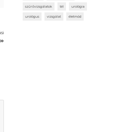
szűrővizsgálatok
tél
urológia
urológus
vizsgálat
életmód
si
l