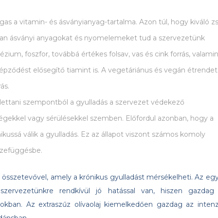
a vitamin- és ásványianyag-tartalma. Azon túl, hogy kiváló zsí
olyan ásványi anyagokat és nyomelemeket tud a szervezetünk
ium, foszfor, továbbá értékes folsav, vas és cink forrás, valami
épződést elősegítő tiamint is. A vegetáriánus és vegán étrendet
ás.
lettani szempontból a gyulladás a szervezet védekező
gekkel vagy sérülésekkel szemben. Előfordul azonban, hogy a
nikussá válik a gyulladás. Ez az állapot viszont számos komoly
szefüggésbe.
sszetevővel, amely a krónikus gyulladást mérsékelheti. Az egy
a szervezetünkre rendkívül jó hatással van, hiszen gazdag
sokban. Az extraszűz olívaolaj kiemelkedően gazdag az intenz