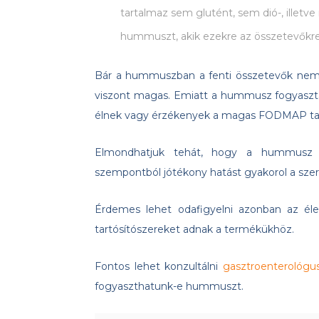
tartalmaz sem glutént, sem dió-, illetve
hummuszt, akik ezekre az összetevőkr
Bár a hummuszban a fenti összetevők nem ta
viszont magas. Emiatt a hummusz fogyasztása
élnek vagy érzékenyek a magas FODMAP tar
Elmondhatjuk tehát, hogy a hummusz so
szempontból jótékony hatást gyakorol a sze
Érdemes lehet odafigyelni azonban az élel
tartósítószereket adnak a termékükhöz.
Fontos lehet konzultálni
gasztroenterológu
fogyaszthatunk-e hummuszt.