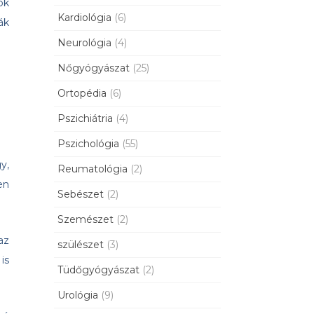
ok
Kardiológia
(6)
ák
Neurológia
(4)
Nőgyógyászat
(25)
Ortopédia
(6)
Pszichiátria
(4)
Pszichológia
(55)
y,
Reumatológia
(2)
en
Sebészet
(2)
Szemészet
(2)
az
szülészet
(3)
is
Tüdőgyógyászat
(2)
Urológia
(9)