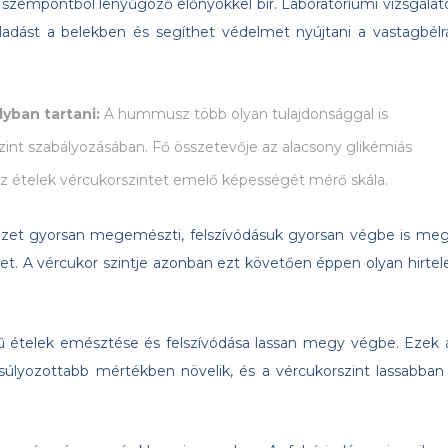
os szempontból lenyűgöző előnyökkel bír. Laboratóriumi vizsgálat
lladást a belekben és segíthet védelmet nyújtani a vastagbélr
lyban tartani:
A hummusz több olyan tulajdonsággal is
zint szabályozásában. Fő összetevője az alacsony glikémiás
 az ételek vércukorszintet emelő képességét mérő skála.
ezet gyorsan megemészti, felszívódásuk gyorsan végbe is meg
ntet. A vércukor szintje azonban ezt követően éppen olyan hirtel
ű ételek emésztése és felszívódása lassan megy végbe. Ezek 
súlyozottabb mértékben növelik, és a vércukorszint lassabban 