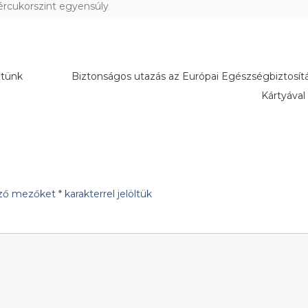
ércukorszint egyensúly
etünk
Biztonságos utazás az Európai Egészségbiztosítá
Kártyáva
ező mezőket
*
karakterrel jelöltük