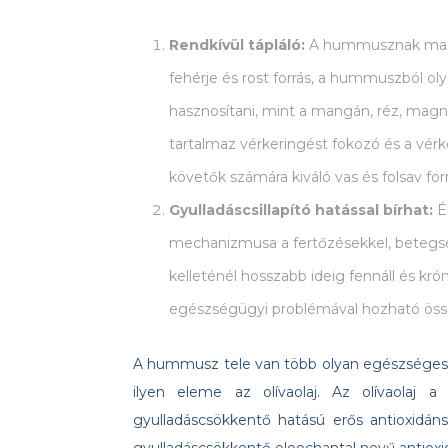
Rendkívül tápláló:
A hummusznak magas 
fehérje és rost forrás, a hummuszból 
hasznosítani, mint a mangán, réz, magnéz
tartalmaz vérkeringést fokozó és a vérk
követők számára kiváló vas és folsav forr
Gyulladáscsillapító hatással bírhat:
É
mechanizmusa a fertőzésekkel, betegsé
kelleténél hosszabb ideig fennáll és kró
egészségügyi problémával hozható ös
A hummusz tele van több olyan egészséges ö
ilyen eleme az olívaolaj. Az olívaolaj 
gyulladáscsökkentő hatású erős antioxidán