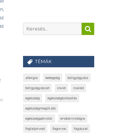
só
n,
sz
az
TÉMÁK
allergia
betegség
bőrgyógyász
z
bőrgyógyászat
covid
család
egészség
egészségbiztosítás
on
egészségmegőrzés
egészségpénztár
endokrinológia
foglaljorvost
fogorvos
fogászat