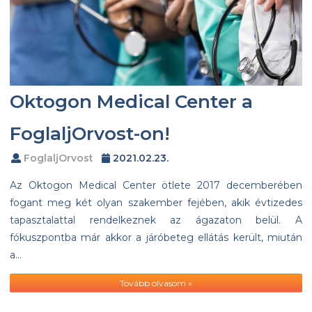
Oktogon Medical Center a
FoglaljOrvost-on!
FoglaljOrvost
2021.02.23.
Az Oktogon Medical Center ötlete 2017 decemberében
fogant meg két olyan szakember fejében, akik évtizedes
tapasztalattal rendelkeznek az ágazaton belül. A
fókuszpontba már akkor a járóbeteg ellátás került, miután
a…
Tovább olvasom »