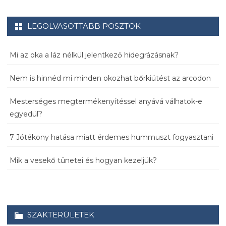
LEGOLVASOTTABB POSZTOK
Mi az oka a láz nélkül jelentkező hidegrázásnak?
Nem is hinnéd mi minden okozhat bőrkiütést az arcodon
Mesterséges megtermékenyítéssel anyává válhatok-e
egyedül?
7 Jótékony hatása miatt érdemes hummuszt fogyasztani
Mik a vesekő tünetei és hogyan kezeljük?
SZAKTERÜLETEK