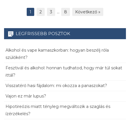
1
2
3
…
8
Következő »
LEGFRISSEBB POSZTOK
Alkohol és vape kamaszkorban: hogyan beszélj róla
szülőként?
Fesztivál és alkohol: honnan tudhatod, hogy már túl sokat
ittál?
Visszatérő hasi fájdalom: mi okozza a panaszokat?
Vajon ez már lupus?
Hipotireózis miatt tényleg megváltozik a szaglás és
ízérzékelés?