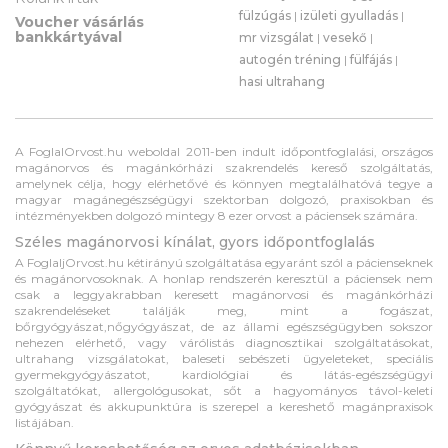
fülzúgás
|
izületi gyulladás
|
Voucher vásárlás
bankkártyával
mr vizsgálat
|
vesekő
|
autogén tréning
|
fülfájás
|
hasi ultrahang
A FoglalOrvost.hu weboldal 2011-ben indult időpontfoglalási, országos
magánorvos és magánkórházi szakrendelés kereső szolgáltatás,
amelynek célja, hogy elérhetővé és könnyen megtalálhatóvá tegye a
magyar magánegészségügyi szektorban dolgozó, praxisokban és
intézményekben dolgozó mintegy 8 ezer orvost a páciensek számára.
Széles magánorvosi kínálat, gyors időpontfoglalás
A FoglaljOrvost.hu kétirányú szolgáltatása egyaránt szól a pácienseknek
és magánorvosoknak. A honlap rendszerén keresztül a páciensek nem
csak a leggyakrabban keresett magánorvosi és magánkórházi
szakrendeléseket találják meg, mint a fogászat,
bőrgyógyászat,nőgyógyászat, de az állami egészségügyben sokszor
nehezen elérhető, vagy várólistás diagnosztikai szolgáltatásokat,
ultrahang vizsgálatokat, baleseti sebészeti ügyeleteket, speciális
gyermekgyógyászatot, kardiológiai és látás-egészségügyi
szolgáltatókat, allergológusokat, sőt a hagyományos távol-keleti
gyógyászat és akkupunktúra is szerepel a kereshető magánpraxisok
listájában.