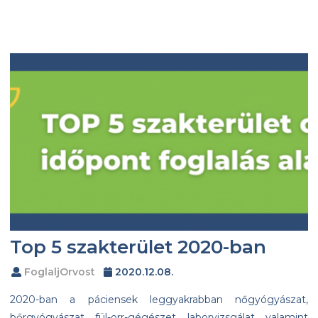
Top 5 szakterület 2020-ban
FoglaljOrvost
2020.12.08.
2020-ban a páciensek leggyakrabban nőgyógyászat,
bőrgyógyászat, fül-orr-gégészet, laborvizsgálat, valamint