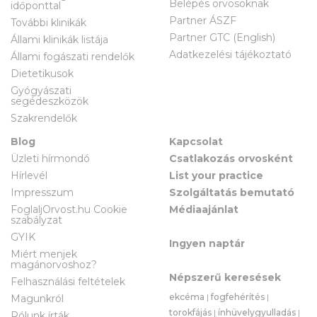
Belépés orvosoknak
időponttal
Partner ÁSZF
További klinikák
Partner GTC (English)
Állami klinikák listája
Adatkezelési tájékoztató
Állami fogászati rendelők
Dietetikusok
Gyógyászati
segédeszközök
Szakrendelők
Blog
Kapcsolat
Üzleti hírmondó
Csatlakozás orvosként
Hírlevél
List your practice
Impresszum
Szolgáltatás bemutató
FoglaljOrvost.hu Cookie
Médiaajánlat
szabályzat
GYIK
Ingyen naptár
Miért menjek
magánorvoshoz?
Népszerű keresések
Felhasználási feltételek
ekcéma
|
fogfehérítés
|
Magunkról
torokfájás
|
ínhüvelygyulladás
|
Rólunk írták