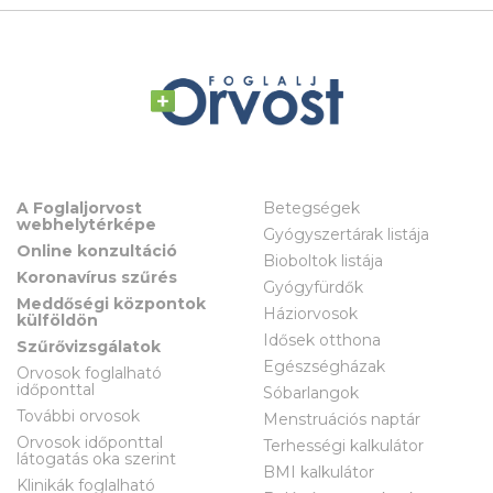
A Foglaljorvost
Betegségek
webhelytérképe
Gyógyszertárak listája
Online konzultáció
Bioboltok listája
Koronavírus szűrés
Gyógyfürdők
Meddőségi központok
Háziorvosok
külföldön
Idősek otthona
Szűrővizsgálatok
Egészségházak
Orvosok foglalható
időponttal
Sóbarlangok
További orvosok
Menstruációs naptár
Orvosok időponttal
Terhességi kalkulátor
látogatás oka szerint
BMI kalkulátor
Klinikák foglalható