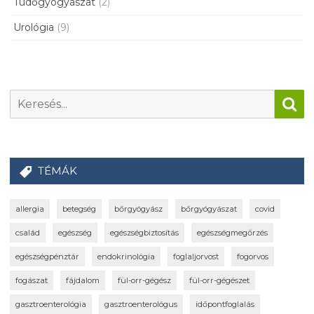
Tüdőgyógyászat
(2)
Urológia
(9)
TÉMÁK
allergia
betegség
bőrgyógyász
bőrgyógyászat
covid
család
egészség
egészségbiztosítás
egészségmegőrzés
egészségpénztár
endokrinológia
foglaljorvost
fogorvos
fogászat
fájdalom
fül-orr-gégész
fül-orr-gégészet
gasztroenterológia
gasztroenterológus
időpontfoglalás