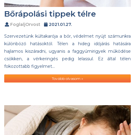
Bőrápolási tippek télre
FoglaljOrvost
2021.01.27.
Szervezetünk kültakarója a bőr, védelmet nyújt számunkra
különböző hatásoktól. Télen a hideg időjárás hatására
hajlamos kiszáradni, ugyanis a faggyúmirigyek működése
csökken, a vérkeringés pedig lelassul. Ez által télen
fokozottabb figyelmet…
Tovább olvasom »