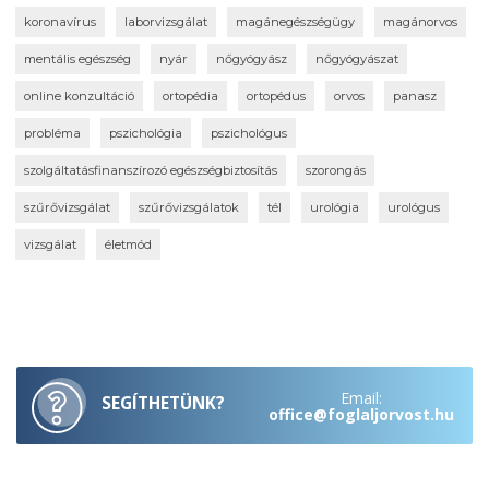
koronavírus
laborvizsgálat
magánegészségügy
magánorvos
mentális egészség
nyár
nőgyógyász
nőgyógyászat
online konzultáció
ortopédia
ortopédus
orvos
panasz
probléma
pszichológia
pszichológus
szolgáltatásfinanszírozó egészségbiztosítás
szorongás
szűrővizsgálat
szűrővizsgálatok
tél
urológia
urológus
vizsgálat
életmód
Email:
SEGÍTHETÜNK?
office@foglaljorvost.hu