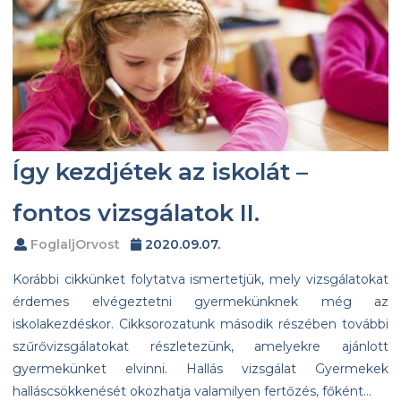
Így kezdjétek az iskolát –
fontos vizsgálatok II.
FoglaljOrvost
2020.09.07.
Korábbi cikkünket folytatva ismertetjük, mely vizsgálatokat
érdemes elvégeztetni gyermekünknek még az
iskolakezdéskor. Cikksorozatunk második részében további
szűrővizsgálatokat részletezünk, amelyekre ajánlott
gyermekünket elvinni. Hallás vizsgálat Gyermekek
halláscsökkenését okozhatja valamilyen fertőzés, főként…