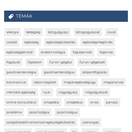
TÉMÁK
allergia
betegség
bőrgyógyász
bőrgyógyászat
covid
család
egészség
egészségbiztosítás
egészségmegőrzés
egészségpénztár
endokrinológia
foglaljorvost
fogorvos
fogászat
fájdalom
fül-orr-gégész
fül-orr-gégészet
gasztroenterológia
gasztroenterológus
időpontfoglalás
koronavírus
laborvizsgálat
magánegészségügy
magánorvos
mentális egészség
nyár
nőgyógyász
nőgyógyászat
online konzultáció
ortopédia
ortopédus
orvos
panasz
probléma
pszichológia
pszichológus
szolgáltatásfinanszírozó egészségbiztosítás
szorongás