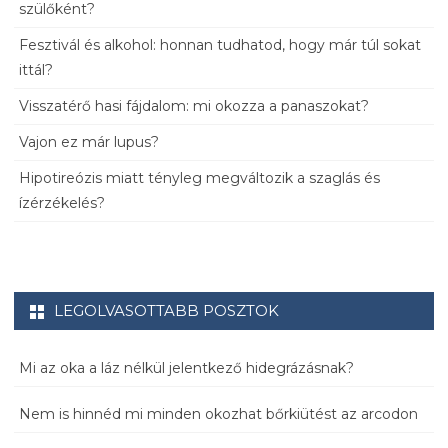
szülőként?
Fesztivál és alkohol: honnan tudhatod, hogy már túl sokat
ittál?
Visszatérő hasi fájdalom: mi okozza a panaszokat?
Vajon ez már lupus?
Hipotireózis miatt tényleg megváltozik a szaglás és
ízérzékelés?
LEGOLVASOTTABB POSZTOK
Mi az oka a láz nélkül jelentkező hidegrázásnak?
Nem is hinnéd mi minden okozhat bőrkiütést az arcodon