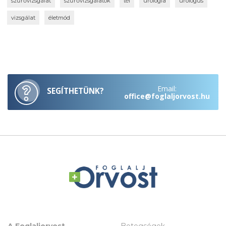
szűrővizsgálat
szűrővizsgálatok
tél
urológia
urológus
vizsgálat
életmód
Email:
SEGÍTHETÜNK?
office@foglaljorvost.hu
A Foglaljorvost
Betegségek