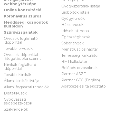
webhelytérképe
Gyógyszertárak listája
Online konzultáció
Bioboltok listája
Koronavírus szűrés
Gyógyfürdők
Meddőségi központok
Háziorvosok
külföldön
Idősek otthona
Szűrővizsgálatok
Egészségházak
Orvosok foglalható
időponttal
Sóbarlangok
További orvosok
Menstruációs naptár
Orvosok időponttal
Terhességi kalkulátor
látogatás oka szerint
BMI kalkulátor
Klinikák foglalható
Belépés orvosoknak
időponttal
Partner ÁSZF
További klinikák
Partner GTC (English)
Állami klinikák listája
Adatkezelési tájékoztató
Állami fogászati rendelők
Dietetikusok
Gyógyászati
segédeszközök
Szakrendelők