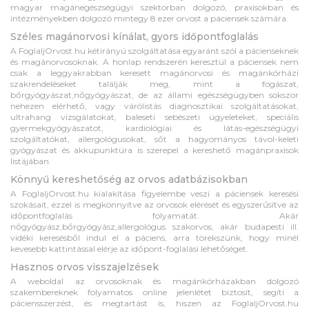
magyar magánegészségügyi szektorban dolgozó, praxisokban és
intézményekben dolgozó mintegy 8 ezer orvost a páciensek számára.
Széles magánorvosi kínálat, gyors időpontfoglalás
A FoglaljOrvost.hu kétirányú szolgáltatása egyaránt szól a pácienseknek
és magánorvosoknak. A honlap rendszerén keresztül a páciensek nem
csak a leggyakrabban keresett magánorvosi és magánkórházi
szakrendeléseket találják meg, mint a fogászat,
bőrgyógyászat,nőgyógyászat, de az állami egészségügyben sokszor
nehezen elérhető, vagy várólistás diagnosztikai szolgáltatásokat,
ultrahang vizsgálatokat, baleseti sebészeti ügyeleteket, speciális
gyermekgyógyászatot, kardiológiai és látás-egészségügyi
szolgáltatókat, allergológusokat, sőt a hagyományos távol-keleti
gyógyászat és akkupunktúra is szerepel a kereshető magánpraxisok
listájában.
Könnyű kereshetőség az orvos adatbázisokban
A FoglaljOrvost.hu kialakítása figyelembe veszi a páciensek keresési
szokásait, ezzel is megkönnyítve az orvosok elérését és egyszerűsítve az
időpontfoglalás folyamatát. Akár
nőgyógyász,bőrgyógyász,allergológus szakorvos, akár budapesti ill.
vidéki keresésből indul el a páciens, arra törekszünk, hogy minél
kevesebb kattintással elérje az időpont-foglalási lehetőséget.
Hasznos orvos visszajelzések
A weboldal az orvosoknak és magánkórházakban dolgozó
szakembereknek folyamatos online jelenlétet biztosít, segíti a
páciensszerzést, és megtartást is, hiszen az FoglaljOrvost.hu