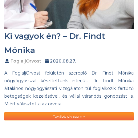
Ki vagyok én? – Dr. Findt
Mónika
FoglaljOrvost
2020.08.27.
A FoglaljOrvost felületén szereplő Dr. Findt Mónika
nőgyógyásszal készítettünk interjút. Dr. Findt Mónika
általános nőgyógyászati vizsgálaton túl foglalkozik fertőző
betegségek kezelésével, és vállal várandós gondozást is.
Miért választotta az orvosi…
Tovább olvasom »