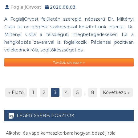
FoglaljOrvost
2020.08.03.
A FoglaljOrvost felületén szereplő, népszerű Dr. Miltényi
Csilla fül-orr-gégész szakorvossal készítettünk interjút. Dr.
Miltényi Csilla a felsőlégúti megbetegedéseken túl a
hangképzés zavaraival is foglalkozik. Páciensei pozitívan
vélekednek róla, segítőkészségét és…
Tovább olvasom »
« Előző
1
2
3
4
5
…
8
Következő »
LEGFRISSEBB POSZTOK
Alkohol és vape kamaszkorban: hogyan beszélj róla