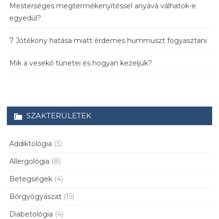
Mesterséges megtermékenyítéssel anyává válhatok-e
egyedül?
7 Jótékony hatása miatt érdemes hummuszt fogyasztani
Mik a vesekő tünetei és hogyan kezeljük?
SZAKTERÜLETEK
Addiktológia
(3)
Allergológia
(8)
Betegségek
(4)
Bőrgyógyászat
(15)
Diabetológia
(4)