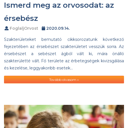
Ismerd meg az orvosodat: az
érsebész
FoglaljOrvost
2020.09.14.
Szakterületeket bemutató cikksorozatunk következő
fejezetében az érsebészet szakterületet vesszük sorra. Az
érsebészet a sebészet ágból vált ki, mára önálló
szakterületté vált. Fő területe az érbetegségek kivizsgálása
és kezelése, leggyakoribb esetek…
Tovább olvasom »