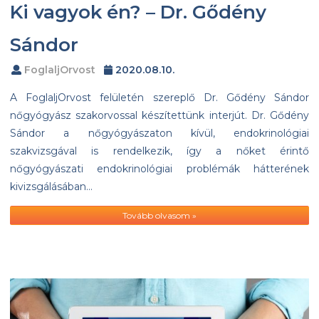
Ki vagyok én? – Dr. Gődény
Sándor
FoglaljOrvost
2020.08.10.
A FoglaljOrvost felületén szereplő Dr. Gődény Sándor
nőgyógyász szakorvossal készítettünk interjút. Dr. Gődény
Sándor a nőgyógyászaton kívül, endokrinológiai
szakvizsgával is rendelkezik, így a nőket érintő
nőgyógyászati endokrinológiai problémák hátterének
kivizsgálásában…
Tovább olvasom »