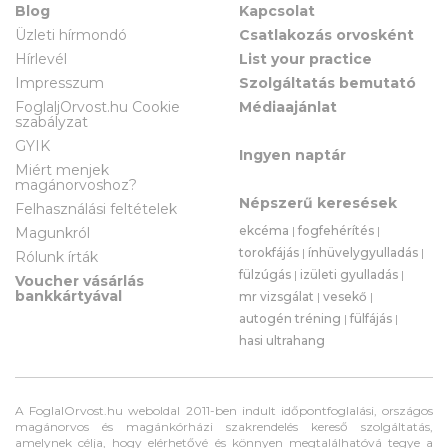
Blog
Kapcsolat
Üzleti hírmondó
Csatlakozás orvosként
Hírlevél
List your practice
Impresszum
Szolgáltatás bemutató
FoglaljOrvost.hu Cookie
Médiaajánlat
szabályzat
GYIK
Ingyen naptár
Miért menjek
magánorvoshoz?
Népszerű keresések
Felhasználási feltételek
ekcéma
|
fogfehérítés
|
Magunkról
torokfájás
|
ínhüvelygyulladás
|
Rólunk írták
fülzúgás
|
izületi gyulladás
|
Voucher vásárlás
bankkártyával
mr vizsgálat
|
vesekő
|
autogén tréning
|
fülfájás
|
hasi ultrahang
A FoglalOrvost.hu weboldal 2011-ben indult időpontfoglalási, országos
magánorvos és magánkórházi szakrendelés kereső szolgáltatás,
amelynek célja, hogy elérhetővé és könnyen megtalálhatóvá tegye a