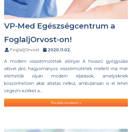
VP-Med Egészségcentrum a
FoglaljOrvost-on!
FoglaljOrvost
2020.11.02.
A modern visszérműtétek előnyei A hosszú gyógyulási
idővel járó, hagyományos visszérműtétek mellett ma már
elérhetők olyan modern eljárások, amelyeknek
köszönhetően akár altatás nélkül, ambulánsan is el lehet
végezni ezeket a…
Tovább olvasom »