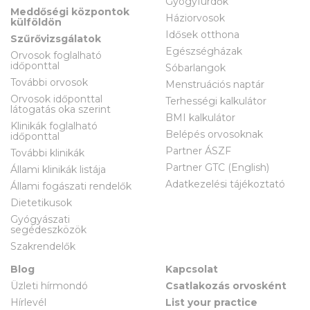
Gyógyfürdők
Meddőségi központok
Háziorvosok
külföldön
Idősek otthona
Szűrővizsgálatok
Egészségházak
Orvosok foglalható
időponttal
Sóbarlangok
További orvosok
Menstruációs naptár
Orvosok időponttal
Terhességi kalkulátor
látogatás oka szerint
BMI kalkulátor
Klinikák foglalható
Belépés orvosoknak
időponttal
Partner ÁSZF
További klinikák
Partner GTC (English)
Állami klinikák listája
Adatkezelési tájékoztató
Állami fogászati rendelők
Dietetikusok
Gyógyászati
segédeszközök
Szakrendelők
Blog
Kapcsolat
Üzleti hírmondó
Csatlakozás orvosként
Hírlevél
List your practice