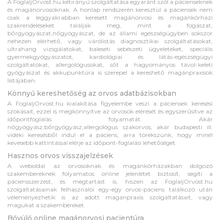
A FoglaljOrvost.hu kétirányú szolgáltatása egyaránt szól a pácienseknek
és magánorvosoknak. A honlap rendszerén keresztül a páciensek nem
csak a leggyakrabban keresett magánorvosi és magánkórházi
szakrendeléseket találják meg, mint a fogászat,
bőrgyógyászat,nőgyógyászat, de az állami egészségügyben sokszor
nehezen elérhető, vagy várólistás diagnosztikai szolgáltatásokat,
ultrahang vizsgálatokat, baleseti sebészeti ügyeleteket, speciális
gyermekgyógyászatot, kardiológiai és látás-egészségügyi
szolgáltatókat, allergológusokat, sőt a hagyományos távol-keleti
gyógyászat és akkupunktúra is szerepel a kereshető magánpraxisok
listájában.
Könnyű kereshetőség az orvos adatbázisokban
A FoglaljOrvost.hu kialakítása figyelembe veszi a páciensek keresési
szokásait, ezzel is megkönnyítve az orvosok elérését és egyszerűsítve az
időpontfoglalás folyamatát. Akár
nőgyógyász,bőrgyógyász,allergológus szakorvos, akár budapesti ill.
vidéki keresésből indul el a páciens, arra törekszünk, hogy minél
kevesebb kattintással elérje az időpont-foglalási lehetőséget.
Hasznos orvos visszajelzések
A weboldal az orvosoknak és magánkórházakban dolgozó
szakembereknek folyamatos online jelenlétet biztosít, segíti a
páciensszerzést, és megtartást is, hiszen az FoglaljOrvost.hu
szolgáltatásainak felhasználói egy-egy orvos-páciens találkozó után
véleményezhetik is az adott magánpraxis szolgáltatásait, vagy
magukat a szakembereket.
Bővülő online magánorvosi pacientúra