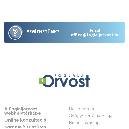
Email:
SEGÍTHETÜNK?
office@foglaljorvost.hu
A Foglaljorvost
Betegségek
webhelytérképe
Gyógyszertárak listája
Online konzultáció
Bioboltok listája
Koronavírus szűrés