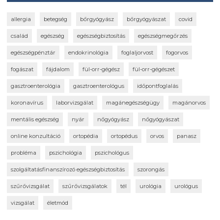
allergia
betegség
bőrgyógyász
bőrgyógyászat
covid
család
egészség
egészségbiztosítás
egészségmegőrzés
egészségpénztár
endokrinológia
foglaljorvost
fogorvos
fogászat
fájdalom
fül-orr-gégész
fül-orr-gégészet
gasztroenterológia
gasztroenterológus
időpontfoglalás
koronavírus
laborvizsgálat
magánegészségügy
magánorvos
mentális egészség
nyár
nőgyógyász
nőgyógyászat
online konzultáció
ortopédia
ortopédus
orvos
panasz
probléma
pszichológia
pszichológus
szolgáltatásfinanszírozó egészségbiztosítás
szorongás
szűrővizsgálat
szűrővizsgálatok
tél
urológia
urológus
vizsgálat
életmód