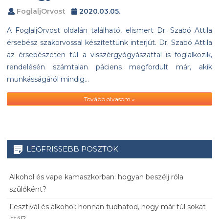
FoglaljOrvost
2020.03.05.
A FoglaljOrvost oldalán található, elismert Dr. Szabó Attila
érsebész szakorvossal készítettünk interjút. Dr. Szabó Attila
az érsebészeten túl a visszérgyógyászattal is foglalkozik,
rendelésén számtalan páciens megfordult már, akik
munkásságáról mindig…
Tovább olvasom »
LEGFRISSEBB POSZTOK
Alkohol és vape kamaszkorban: hogyan beszélj róla
szülőként?
Fesztivál és alkohol: honnan tudhatod, hogy már túl sokat