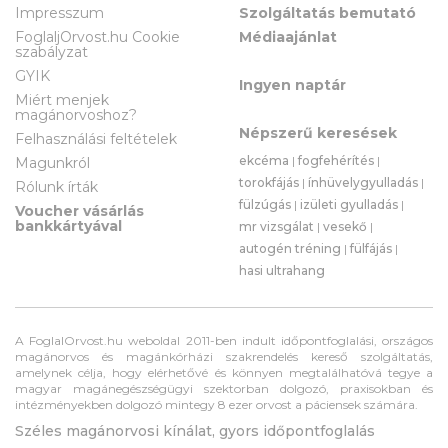
Impresszum
Szolgáltatás bemutató
FoglaljOrvost.hu Cookie
Médiaajánlat
szabályzat
GYIK
Ingyen naptár
Miért menjek
magánorvoshoz?
Népszerű keresések
Felhasználási feltételek
ekcéma
|
fogfehérítés
|
Magunkról
torokfájás
|
ínhüvelygyulladás
|
Rólunk írták
fülzúgás
|
izületi gyulladás
|
Voucher vásárlás
bankkártyával
mr vizsgálat
|
vesekő
|
autogén tréning
|
fülfájás
|
hasi ultrahang
A FoglalOrvost.hu weboldal 2011-ben indult időpontfoglalási, országos
magánorvos és magánkórházi szakrendelés kereső szolgáltatás,
amelynek célja, hogy elérhetővé és könnyen megtalálhatóvá tegye a
magyar magánegészségügyi szektorban dolgozó, praxisokban és
intézményekben dolgozó mintegy 8 ezer orvost a páciensek számára.
Széles magánorvosi kínálat, gyors időpontfoglalás