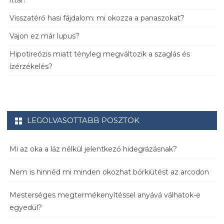
ittál?
Visszatérő hasi fájdalom: mi okozza a panaszokat?
Vajon ez már lupus?
Hipotireózis miatt tényleg megváltozik a szaglás és
ízérzékelés?
LEGOLVASOTTABB POSZTOK
Mi az oka a láz nélkül jelentkező hidegrázásnak?
Nem is hinnéd mi minden okozhat bőrkiütést az arcodon
Mesterséges megtermékenyítéssel anyává válhatok-e
egyedül?