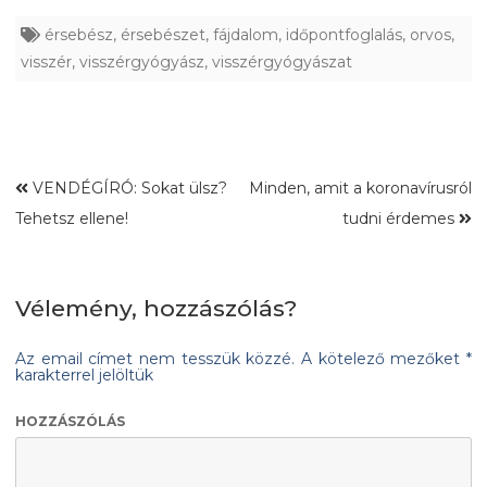
érsebész
,
érsebészet
,
fájdalom
,
időpontfoglalás
,
orvos
,
visszér
,
visszérgyógyász
,
visszérgyógyászat
VENDÉGÍRÓ: Sokat ülsz?
Minden, amit a koronavírusról
Tehetsz ellene!
tudni érdemes
Vélemény, hozzászólás?
Az email címet nem tesszük közzé.
A kötelező mezőket
*
karakterrel jelöltük
HOZZÁSZÓLÁS