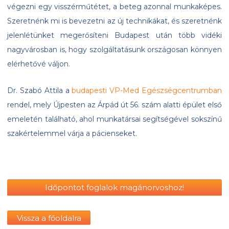
végezni egy visszérműtétet, a beteg azonnal munkaképes.
Szeretnénk mi is bevezetni az új technikákat, és szeretnénk
jelenlétünket megerősíteni Budapest után több vidéki
nagyvárosban is, hogy szolgáltatásunk országosan könnyen
elérhetővé váljon.
Dr. Szabó Attila a
budapesti VP-Med Egészségcentrumban
rendel, mely Újpesten az Árpád út 56. szám alatti épület első
emeletén található, ahol munkatársai segítségével sokszínű
szakértelemmel várja a pácienseket.
Időpontot foglalok magánorvoshoz!
Vissza a főoldalra