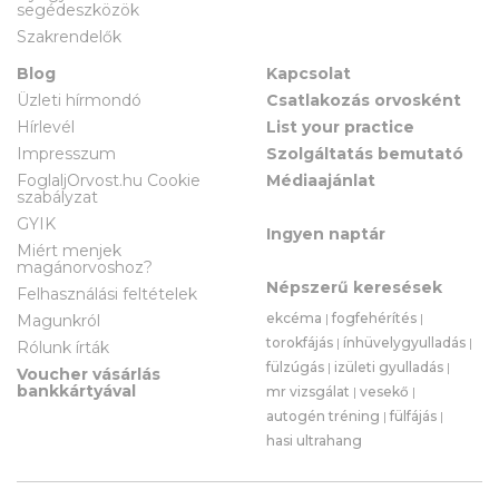
segédeszközök
Szakrendelők
Blog
Kapcsolat
Üzleti hírmondó
Csatlakozás orvosként
Hírlevél
List your practice
Impresszum
Szolgáltatás bemutató
FoglaljOrvost.hu Cookie
Médiaajánlat
szabályzat
GYIK
Ingyen naptár
Miért menjek
magánorvoshoz?
Népszerű keresések
Felhasználási feltételek
ekcéma
|
fogfehérítés
|
Magunkról
torokfájás
|
ínhüvelygyulladás
|
Rólunk írták
fülzúgás
|
izületi gyulladás
|
Voucher vásárlás
bankkártyával
mr vizsgálat
|
vesekő
|
autogén tréning
|
fülfájás
|
hasi ultrahang