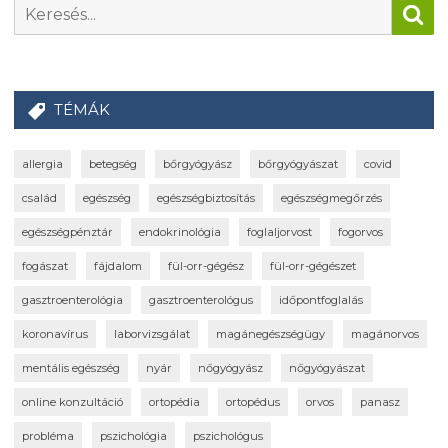
TÉMÁK
allergia
betegség
bőrgyógyász
bőrgyógyászat
covid
család
egészség
egészségbiztosítás
egészségmegőrzés
egészségpénztár
endokrinológia
foglaljorvost
fogorvos
fogászat
fájdalom
fül-orr-gégész
fül-orr-gégészet
gasztroenterológia
gasztroenterológus
időpontfoglalás
koronavírus
laborvizsgálat
magánegészségügy
magánorvos
mentális egészség
nyár
nőgyógyász
nőgyógyászat
online konzultáció
ortopédia
ortopédus
orvos
panasz
probléma
pszichológia
pszichológus