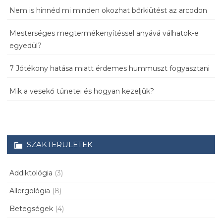
Nem is hinnéd mi minden okozhat bőrkiütést az arcodon
Mesterséges megtermékenyítéssel anyává válhatok-e
egyedül?
7 Jótékony hatása miatt érdemes hummuszt fogyasztani
Mik a vesekő tünetei és hogyan kezeljük?
SZAKTERÜLETEK
Addiktológia
(3)
Allergológia
(8)
Betegségek
(4)