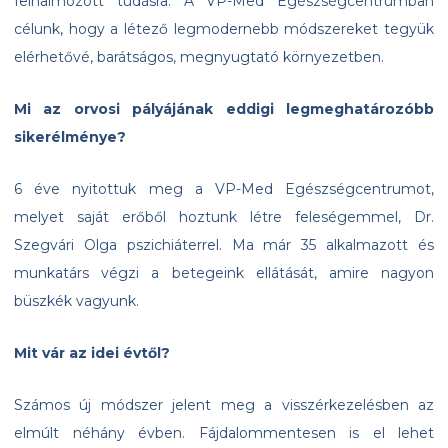
felhalmozott tudásra. A VP-Med Egészségcentrumban
célunk, hogy a létező legmodernebb módszereket tegyük
elérhetővé, barátságos, megnyugtató környezetben.
Mi az orvosi pályájának eddigi legmeghatározóbb
sikerélménye?
6 éve nyitottuk meg a VP-Med Egészségcentrumot,
melyet saját erőből hoztunk létre feleségemmel, Dr.
Szegvári Olga pszichiáterrel. Ma már 35 alkalmazott és
munkatárs végzi a betegeink ellátását, amire nagyon
büszkék vagyunk.
Mit vár az idei évtől?
Számos új módszer jelent meg a visszérkezelésben az
elmúlt néhány évben. Fájdalommentesen is el lehet