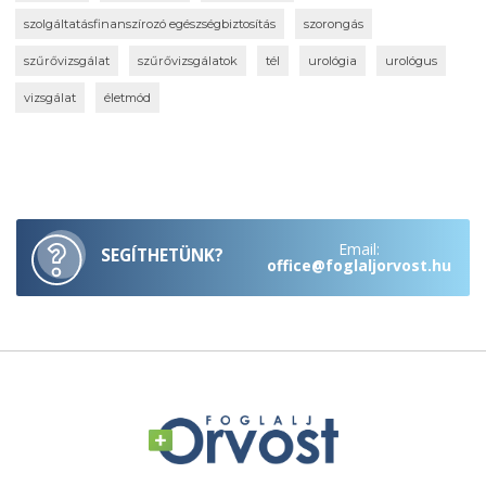
szolgáltatásfinanszírozó egészségbiztosítás
szorongás
szűrővizsgálat
szűrővizsgálatok
tél
urológia
urológus
vizsgálat
életmód
Email:
SEGÍTHETÜNK?
office@foglaljorvost.hu