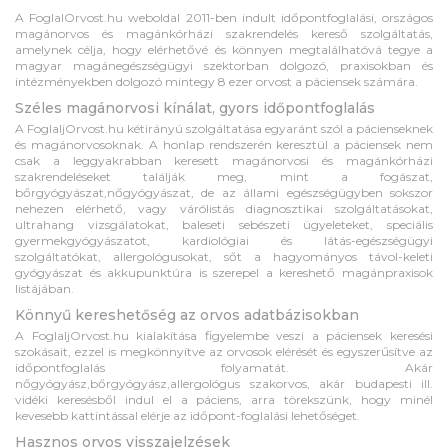
A FoglalOrvost.hu weboldal 2011-ben indult időpontfoglalási, országos
magánorvos és magánkórházi szakrendelés kereső szolgáltatás,
amelynek célja, hogy elérhetővé és könnyen megtalálhatóvá tegye a
magyar magánegészségügyi szektorban dolgozó, praxisokban és
intézményekben dolgozó mintegy 8 ezer orvost a páciensek számára.
Széles magánorvosi kínálat, gyors időpontfoglalás
A FoglaljOrvost.hu kétirányú szolgáltatása egyaránt szól a pácienseknek
és magánorvosoknak. A honlap rendszerén keresztül a páciensek nem
csak a leggyakrabban keresett magánorvosi és magánkórházi
szakrendeléseket találják meg, mint a fogászat,
bőrgyógyászat,nőgyógyászat, de az állami egészségügyben sokszor
nehezen elérhető, vagy várólistás diagnosztikai szolgáltatásokat,
ultrahang vizsgálatokat, baleseti sebészeti ügyeleteket, speciális
gyermekgyógyászatot, kardiológiai és látás-egészségügyi
szolgáltatókat, allergológusokat, sőt a hagyományos távol-keleti
gyógyászat és akkupunktúra is szerepel a kereshető magánpraxisok
listájában.
Könnyű kereshetőség az orvos adatbázisokban
A FoglaljOrvost.hu kialakítása figyelembe veszi a páciensek keresési
szokásait, ezzel is megkönnyítve az orvosok elérését és egyszerűsítve az
időpontfoglalás folyamatát. Akár
nőgyógyász,bőrgyógyász,allergológus szakorvos, akár budapesti ill.
vidéki keresésből indul el a páciens, arra törekszünk, hogy minél
kevesebb kattintással elérje az időpont-foglalási lehetőséget.
Hasznos orvos visszajelzések