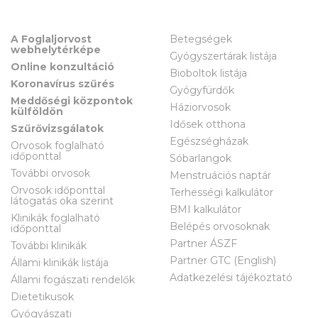
A Foglaljorvost
Betegségek
webhelytérképe
Gyógyszertárak listája
Online konzultáció
Bioboltok listája
Koronavírus szűrés
Gyógyfürdők
Meddőségi központok
Háziorvosok
külföldön
Idősek otthona
Szűrővizsgálatok
Egészségházak
Orvosok foglalható
időponttal
Sóbarlangok
További orvosok
Menstruációs naptár
Orvosok időponttal
Terhességi kalkulátor
látogatás oka szerint
BMI kalkulátor
Klinikák foglalható
Belépés orvosoknak
időponttal
Partner ÁSZF
További klinikák
Partner GTC (English)
Állami klinikák listája
Adatkezelési tájékoztató
Állami fogászati rendelők
Dietetikusok
Gyógyászati