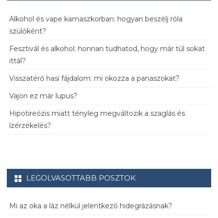
Alkohol és vape kamaszkorban: hogyan beszélj róla
szülőként?
Fesztivál és alkohol: honnan tudhatod, hogy már túl sokat
ittál?
Visszatérő hasi fájdalom: mi okozza a panaszokat?
Vajon ez már lupus?
Hipotireózis miatt tényleg megváltozik a szaglás és
ízérzékelés?
LEGOLVASOTTABB POSZTOK
Mi az oka a láz nélkül jelentkező hidegrázásnak?