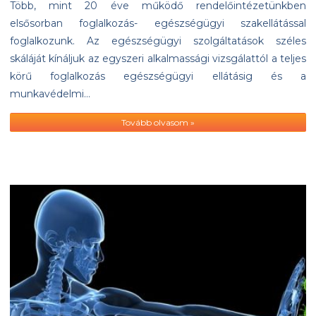
Több, mint 20 éve működő rendelőintézetünkben
elsősorban foglalkozás- egészségügyi szakellátással
foglalkozunk. Az egészségügyi szolgáltatások széles
skáláját kínáljuk az egyszeri alkalmassági vizsgálattól a teljes
körű foglalkozás egészségügyi ellátásig és a
munkavédelmi…
Tovább olvasom »