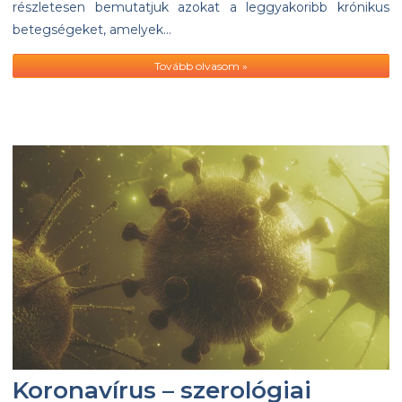
részletesen bemutatjuk azokat a leggyakoribb krónikus
betegségeket, amelyek…
Tovább olvasom »
Koronavírus – szerológiai