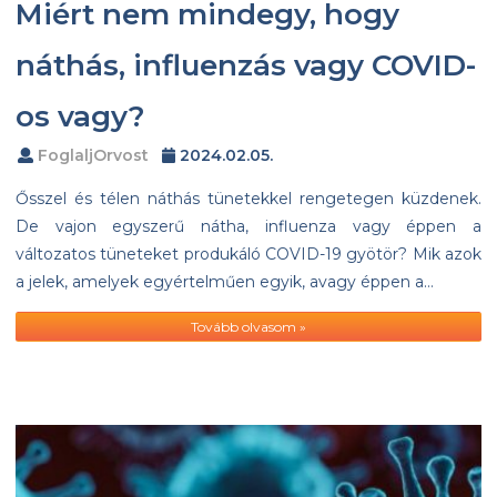
Miért nem mindegy, hogy
náthás, influenzás vagy COVID-
os vagy?
FoglaljOrvost
2024.02.05.
Ősszel és télen náthás tünetekkel rengetegen küzdenek.
De vajon egyszerű nátha, influenza vagy éppen a
változatos tüneteket produkáló COVID-19 gyötör? Mik azok
a jelek, amelyek egyértelműen egyik, avagy éppen a…
Tovább olvasom »