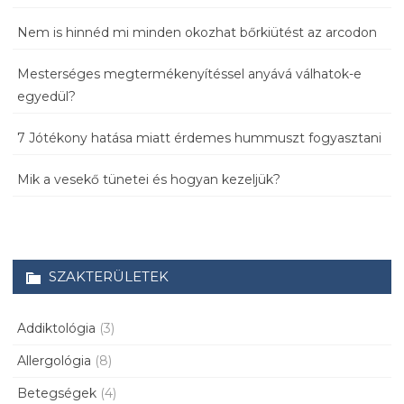
Nem is hinnéd mi minden okozhat bőrkiütést az arcodon
Mesterséges megtermékenyítéssel anyává válhatok-e
egyedül?
7 Jótékony hatása miatt érdemes hummuszt fogyasztani
Mik a vesekő tünetei és hogyan kezeljük?
SZAKTERÜLETEK
Addiktológia
(3)
Allergológia
(8)
Betegségek
(4)