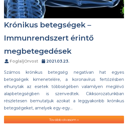
Krónikus betegségek –
Immunrendszert érintő
megbetegedések
FoglaljOrvost
2021.03.23.
Számos krónikus betegség negatívan hat egyes
betegségek kimenetelére, a koronavírus fertőzésben
elhunytak az esetek többségében valamilyen meglévő
alapbetegségben is szenvedtek. Cikksorozatunkban
részletesen bemutatjuk azokat a leggyakoribb krónikus
betegségeket, amelyek egy-egy…
Tovább olvasom »