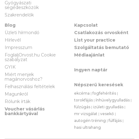
Gyógyászati
segédeszközök
Szakrendelők
Blog
Kapcsolat
Üzleti hírmondó
Csatlakozás orvosként
Hírlevél
List your practice
Impresszum
Szolgáltatás bemutató
FoglaljOrvost.hu Cookie
Médiaajánlat
szabályzat
GYIK
Ingyen naptár
Miért menjek
magánorvoshoz?
Népszerű keresések
Felhasználási feltételek
ekcéma
|
fogfehérítés
|
Magunkról
torokfájás
|
ínhüvelygyulladás
|
Rólunk írták
fülzúgás
|
izületi gyulladás
|
Voucher vásárlás
bankkártyával
mr vizsgálat
|
vesekő
|
autogén tréning
|
fülfájás
|
hasi ultrahang