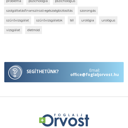
probléma
pszichológia
pszichológus
szolgáltatásfinanszírozó egészségbiztosítás
szorongás
szűrővizsgálat
szűrővizsgálatok
tél
urológia
urológus
vizsgálat
életmód
Email:
SEGÍTHETÜNK?
office@foglaljorvost.hu