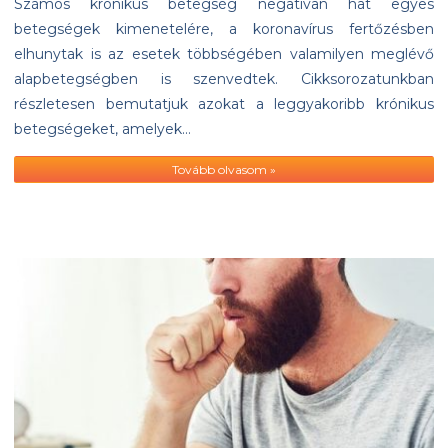
Számos krónikus betegség negatívan hat egyes
betegségek kimenetelére, a koronavírus fertőzésben
elhunytak is az esetek többségében valamilyen meglévő
alapbetegségben is szenvedtek. Cikksorozatunkban
részletesen bemutatjuk azokat a leggyakoribb krónikus
betegségeket, amelyek…
Tovább olvasom »