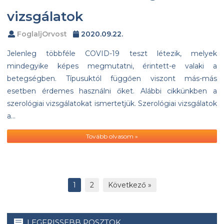
vizsgálatok
FoglaljOrvost
2020.09.22.
Jelenleg többféle COVID-19 teszt létezik, melyek
mindegyike képes megmutatni, érintett-e valaki a
betegségben. Típusuktól függően viszont más-más
esetben érdemes használni őket. Alábbi cikkünkben a
szerológiai vizsgálatokat ismertetjük. Szerológiai vizsgálatok
a…
Tovább olvasom »
1
2
Következő »
LEGFRISSEBB POSZTOK