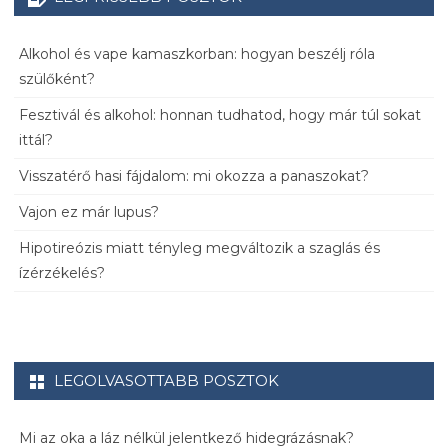
Alkohol és vape kamaszkorban: hogyan beszélj róla
szülőként?
Fesztivál és alkohol: honnan tudhatod, hogy már túl sokat
ittál?
Visszatérő hasi fájdalom: mi okozza a panaszokat?
Vajon ez már lupus?
Hipotireózis miatt tényleg megváltozik a szaglás és
ízérzékelés?
LEGOLVASOTTABB POSZTOK
Mi az oka a láz nélkül jelentkező hidegrázásnak?