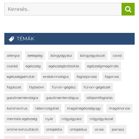
TÉMÁK
allergia
betegség
bőrgyógyász
bőrgyógyászat
covid
család
egészség
egészségbiztosítás
egészségmegőrzés
egészségpénztár
endokrinológia
foglaljorvost
fogorvos
fogászat
fájdalom
fül-orr-gégész
fül-orr-gégészet
gasztroenterológia
gasztroenterológus
időpontfoglalás
koronavírus
laborvizsgálat
magánegészségügy
magánorvos
mentális egészség
nyár
nőgyógyász
nőgyógyászat
online konzultáció
ortopédia
ortopédus
orvos
panasz