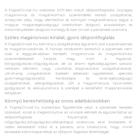
A FoglalOrvost.hu weboldal 2011-ben indult időpontfoglalási, országos
magánorvos és magánkórházi szakrendelés kereső szolgáltatás,
amelynek célja, hogy elérhetővé és könnyen megtalálhatóvá tegye a
magyar magánegészségügyi szektorban dolgozó, praxisokban és
intézményekben dolgozó mintegy 8 ezer orvost a páciensek számára.
Széles magánorvosi kínálat, gyors időpontfoglalás
A FoglaljOrvost.hu kétirányú szolgáltatása egyaránt szól a pácienseknek
és magánorvosoknak. A honlap rendszerén keresztül a páciensek nem
csak a leggyakrabban keresett magánorvosi és magánkórházi
szakrendeléseket találják meg, mint a fogászat,
bőrgyógyászat,nőgyógyászat, de az állami egészségügyben sokszor
nehezen elérhető, vagy várólistás diagnosztikai szolgáltatásokat,
ultrahang vizsgálatokat, baleseti sebészeti ügyeleteket, speciális
gyermekgyógyászatot, kardiológiai és látás-egészségügyi
szolgáltatókat, allergológusokat, sőt a hagyományos távol-keleti
gyógyászat és akkupunktúra is szerepel a kereshető magánpraxisok
listájában.
Könnyű kereshetőség az orvos adatbázisokban
A FoglaljOrvost.hu kialakítása figyelembe veszi a páciensek keresési
szokásait, ezzel is megkönnyítve az orvosok elérését és egyszerűsítve az
időpontfoglalás folyamatát. Akár
nőgyógyász,bőrgyógyász,allergológus szakorvos, akár budapesti ill.
vidéki keresésből indul el a páciens, arra törekszünk, hogy minél
kevesebb kattintással elérje az időpont-foglalási lehetőséget.