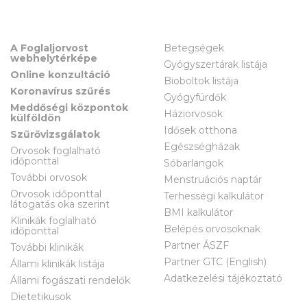
A Foglaljorvost
Betegségek
webhelytérképe
Gyógyszertárak listája
Online konzultáció
Bioboltok listája
Koronavírus szűrés
Gyógyfürdők
Meddőségi központok
Háziorvosok
külföldön
Idősek otthona
Szűrővizsgálatok
Egészségházak
Orvosok foglalható
időponttal
Sóbarlangok
További orvosok
Menstruációs naptár
Orvosok időponttal
Terhességi kalkulátor
látogatás oka szerint
BMI kalkulátor
Klinikák foglalható
Belépés orvosoknak
időponttal
Partner ÁSZF
További klinikák
Partner GTC (English)
Állami klinikák listája
Adatkezelési tájékoztató
Állami fogászati rendelők
Dietetikusok