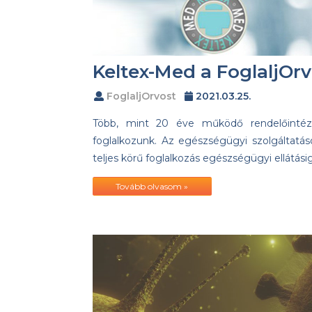
Keltex-Med a FoglaljOrv
FoglaljOrvost
2021.03.25.
Több, mint 20 éve működő rendelőintézet
foglalkozunk. Az egészségügyi szolgáltatások
teljes körű foglalkozás egészségügyi ellátá
Tovább olvasom »