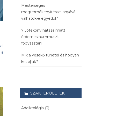
Mesterséges
megtermékenyítéssel anyává
válhatok-e egyedül?
7 Jótékony hatása miatt
érdemes hummuszt
fogyasztani
al
 a
Mik a vesekő tünetei és hogyan
kezeljük?
SZAKTERÜLETEK
Addiktológia
(3)