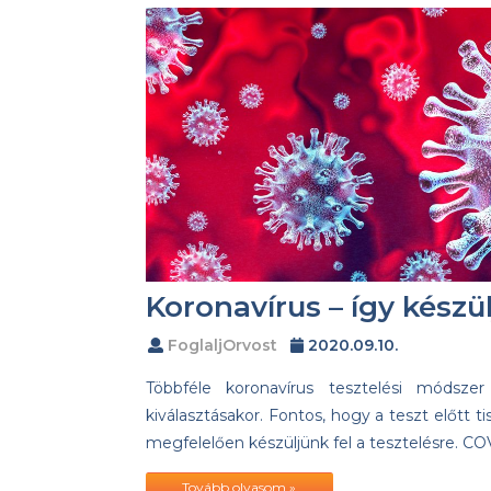
Koronavírus – így készül
FoglaljOrvost
2020.09.10.
Többféle koronavírus tesztelési módsze
kiválasztásakor. Fontos, hogy a teszt előtt t
megfelelően készüljünk fel a tesztelésre. C
Tovább olvasom »