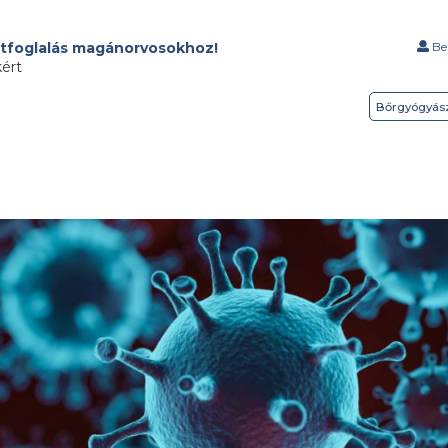
tfoglalás magánorvosokhoz!
Bel
kért
Bőrgyógyás