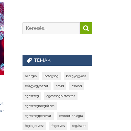
TÉMÁK
allergia
betegség
bőrgyógyász
bőrgyógyászat
covid
család
egészség
egészségbiztosítás
zt
egészségmegőrzés
ve
egészségpénztár
endokrinológia
foglaljorvost
fogorvos
fogászat