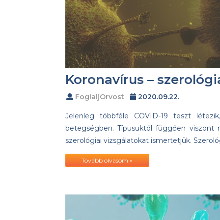
Koronavírus – szerológi
FoglaljOrvost
2020.09.22.
Jelenleg többféle COVID-19 teszt létezi
betegségben. Típusuktól függően viszont 
szerológiai vizsgálatokat ismertetjük. Szeroló
Tovább olvasom »