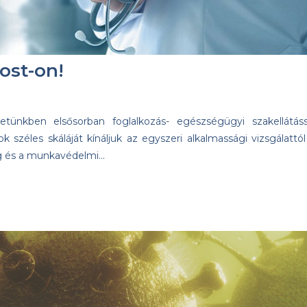
ost-on!
ünkben elsősorban foglalkozás- egészségügyi szakellátáss
 széles skáláját kínáljuk az egyszeri alkalmassági vizsgálattól
sig és a munkavédelmi…