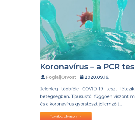
Koronavírus – a PCR tes
FoglaljOrvost
2020.09.16.
Jelenleg többféle COVID-19 teszt létezi
betegségben. Típusuktól függően viszont m
és a koronavírus gyorsteszt jellemzőit…
Tovább olvasom »