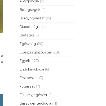
Allergológia
(8)
Betegségek
(4)
Bőrgyógyászat
(15)
Diabetológia
(4)
Dietetika
(6)
Egészség
(20)
Egészségbiztosítás
(28)
 a
Egyéb
(127)
 a
Endokrinológia
(6)
Érsebészet
(3)
Fogászat
(7)
Fül-orr-gégészet
(9)
Gasztroenterológia
(11)