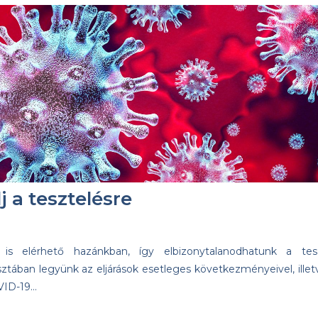
j a tesztelésre
r is elérhető hazánkban, így elbizonytalanodhatunk a tes
isztában legyünk az eljárások esetleges következményeivel, illet
OVID-19…