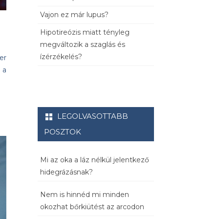
Vajon ez már lupus?
Hipotireózis miatt tényleg
megváltozik a szaglás és
ízérzékelés?
er
 a
LEGOLVASOTTABB
POSZTOK
Mi az oka a láz nélkül jelentkező
hidegrázásnak?
Nem is hinnéd mi minden
okozhat bőrkiütést az arcodon