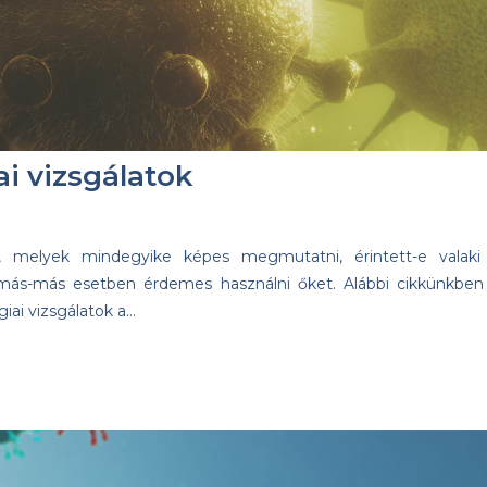
ai vizsgálatok
k, melyek mindegyike képes megmutatni, érintett-e valaki
más-más esetben érdemes használni őket. Alábbi cikkünkben
giai vizsgálatok a…