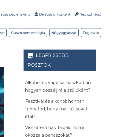
épés páciensként
Belépés orvosként
Regisztráció
zat
Gasztroenterológia
Nőgyógyászat
Fogászat
LEGFRISSEBB
POSZTOK
Alkohol és vape kamaszkorban:
hogyan beszélj róla szülőként?
Fesztivál és alkohol: honnan
tudhatod, hogy már túl sokat
ittál?
Visszatérő hasi fájdalom: mi
okozza a panaszokat?