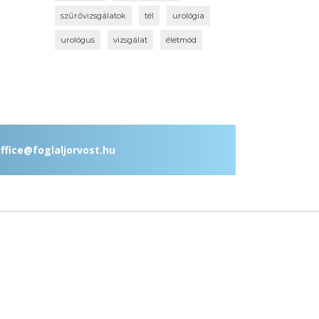
szűrővizsgálatok
tél
urológia
urológus
vizsgálat
életmód
ffice@foglaljorvost.hu