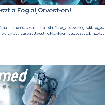
szt a FoglaljOrvost-on!
zámára ismerős, sokuknak az elmúlt egy évben legalább egysz
nek tartott vizsgálattípust. Cikkünkben összeszedtük azokat