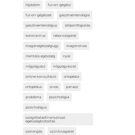
fájdalom
fül-orr-gégész
fül-orr-gégészet
gasztroenterológia
gasztroenterológus
időpontfoglalás
koronavírus
laborvizsgálat
magánegészségügy
magánorvos
mentális egészség
nyár
nőgyógyász
nőgyógyászat
online konzultáció
ortopédia
ortopédus
orvos
panasz
probléma
pszichológia
pszichológus
szolgáltatásfinanszírozó
egészségbiztosítás
szorongás
szűrővizsgálat