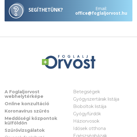
Email:
SEGÍTHETÜNK?
office@foglaljorvost.hu
A Foglaljorvost
Betegségek
webhelytérképe
Gyógyszertárak listája
Online konzultáció
Bioboltok listája
Koronavírus szűrés
Gyógyfürdők
Meddőségi központok
Háziorvosok
külföldön
Idősek otthona
Szűrővizsgálatok
Egészségházak