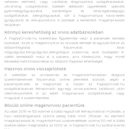
nehezen elérhető, vagy várólistás diagnosztikai szolgáltatásokat,
ultrahang vizsgálatokat, baleseti sebészeti ügyeleteket, speciális
gyermekgyógyászatot, kardiológiai és látás-egészségügyi
szolgáltatókat, allergológusokat, sőt a hagyományos távol-keleti
gyógyászat és akkupunktúra is szerepel a kereshető magánpraxisok
listájában.
Könnyű kereshetőség az orvos adatbázisokban
A FoglaljOrvost.hu kialakítása figyelembe veszi a páciensek keresési
szokásait, ezzel is megkönnyítve az orvosok elérését és egyszerűsítve az
időpontfoglalás folyamatát. Akár
nőgyógyász,bőrgyógyász,allergológus szakorvos, akár budapesti ill.
vidéki keresésből indul el a páciens, arra törekszünk, hogy minél
kevesebb kattintással elérje az időpont-foglalási lehetőséget.
Hasznos orvos visszajelzések
A weboldal az orvosoknak és magánkórházakban dolgozó
szakembereknek folyamatos online jelenlétet biztosít, segíti a
páciensszerzést, és megtartást is, hiszen az FoglaljOrvost.hu
szolgáltatásainak felhasználói egy-egy orvos-páciens találkozó után
véleményezhetik is az adott magánpraxis szolgáltatásait, vagy
magukat a szakembereket.
Bővülő online magánorvosi pacientúra
Az oldal 2019-re 150 ezernél is több regisztrált felhasználóval működik, a
havi oldallátogatások száma pedig több mint 250ezer. Az elérhető
magánpraxisok és magánkórházi szakrendelések száma 90-nél is több
szakterületen meghaladta az 1200-at. A FoglaljOrvost.hu ezáltal évente