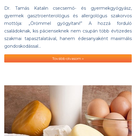
Dr. Tamás Katalin csecsemő- és gyermekgyógyász,
gyermek gasztroenterológus és allergológus szakorvos
mottója: „Örömmel gyógyítani!” A hozzá forduló
családoknak, kis pácienseknek nem csupán több évtizedes
szakmai tapasztalatával, hanem édesanyaként maximális
gondoskodással…
Tovább olvasom »