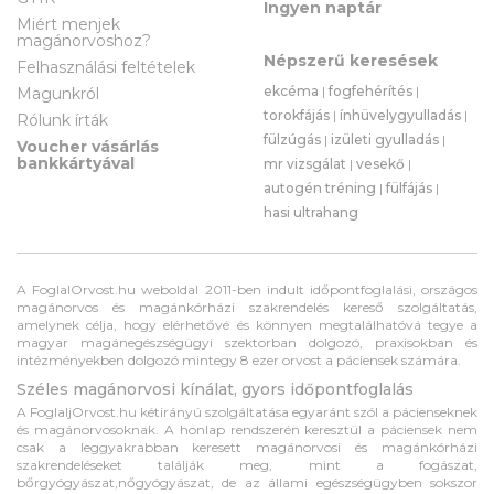
Ingyen naptár
Miért menjek
magánorvoshoz?
Népszerű keresések
Felhasználási feltételek
ekcéma
|
fogfehérítés
|
Magunkról
torokfájás
|
ínhüvelygyulladás
|
Rólunk írták
fülzúgás
|
izületi gyulladás
|
Voucher vásárlás
bankkártyával
mr vizsgálat
|
vesekő
|
autogén tréning
|
fülfájás
|
hasi ultrahang
A FoglalOrvost.hu weboldal 2011-ben indult időpontfoglalási, országos
magánorvos és magánkórházi szakrendelés kereső szolgáltatás,
amelynek célja, hogy elérhetővé és könnyen megtalálhatóvá tegye a
magyar magánegészségügyi szektorban dolgozó, praxisokban és
intézményekben dolgozó mintegy 8 ezer orvost a páciensek számára.
Széles magánorvosi kínálat, gyors időpontfoglalás
A FoglaljOrvost.hu kétirányú szolgáltatása egyaránt szól a pácienseknek
és magánorvosoknak. A honlap rendszerén keresztül a páciensek nem
csak a leggyakrabban keresett magánorvosi és magánkórházi
szakrendeléseket találják meg, mint a fogászat,
bőrgyógyászat,nőgyógyászat, de az állami egészségügyben sokszor