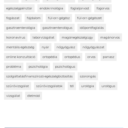
egészségpénztár
endokrinológia
foglaljorvost
fogorvos
fogászat
fájdalom
fül-orr-gégész
fül-orr-gégészet
gasztroenterológia
gasztroenterológus
időpontfoglalás
koronavírus
laborvizsgálat
magánegészségügy
magánorvos
mentális egészség
nyár
nőgyógyász
nőgyógyászat
online konzultáció
ortopédia
ortopédus
orvos
panasz
probléma
pszichológia
pszichológus
szolgáltatásfinanszírozó egészségbiztosítás
szorongás
szűrővizsgálat
szűrővizsgálatok
tél
urológia
urológus
vizsgálat
életmód