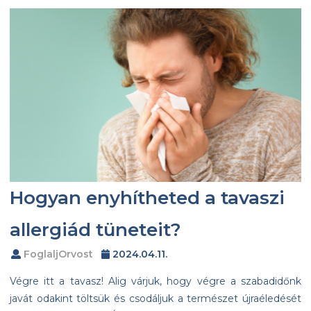
Hogyan enyhítheted a tavaszi
allergiád tüneteit?
FoglaljOrvost
2024.04.11.
Végre itt a tavasz! Alig várjuk, hogy végre a szabadidőnk
javát odakint töltsük és csodáljuk a természet újraéledését