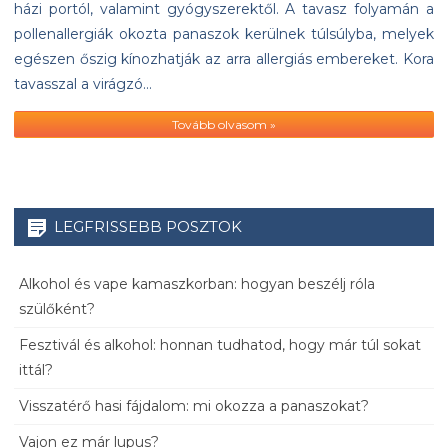
házi portól, valamint gyógyszerektől. A tavasz folyamán a
pollenallergiák okozta panaszok kerülnek túlsúlyba, melyek
egészen őszig kínozhatják az arra allergiás embereket. Kora
tavasszal a virágzó…
Tovább olvasom »
LEGFRISSEBB POSZTOK
Alkohol és vape kamaszkorban: hogyan beszélj róla
szülőként?
Fesztivál és alkohol: honnan tudhatod, hogy már túl sokat
ittál?
Visszatérő hasi fájdalom: mi okozza a panaszokat?
Vajon ez már lupus?