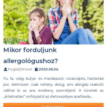
Mikor forduljunk
allergológushoz?
FoglaljOrvost
2020.06.24.
Fű, fa, virág, kutya- és macskaszőr, rovarcsípés, háztartási
por, élelmiszer: csak néhány dolog, ami allergiás reakciót
válthat ki az arra érzékeny személyből. A tünetek az
„ártalmatlan” orrfolyástól az életveszélyes anafilaxiás…
Tovább olvasom »