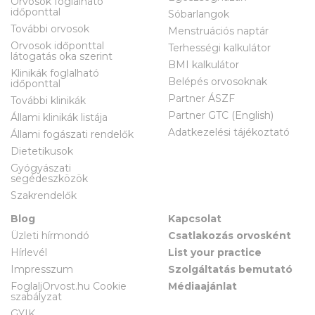
Orvosok foglalható
időponttal
Sóbarlangok
További orvosok
Menstruációs naptár
Orvosok időponttal
Terhességi kalkulátor
látogatás oka szerint
BMI kalkulátor
Klinikák foglalható
Belépés orvosoknak
időponttal
Partner ÁSZF
További klinikák
Partner GTC (English)
Állami klinikák listája
Adatkezelési tájékoztató
Állami fogászati rendelők
Dietetikusok
Gyógyászati
segédeszközök
Szakrendelők
Blog
Kapcsolat
Üzleti hírmondó
Csatlakozás orvosként
Hírlevél
List your practice
Impresszum
Szolgáltatás bemutató
FoglaljOrvost.hu Cookie
Médiaajánlat
szabályzat
GYIK