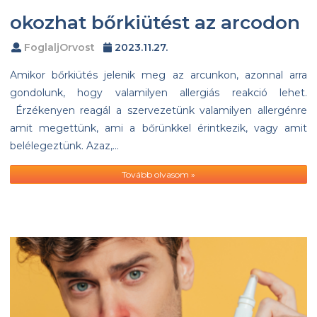
okozhat bőrkiütést az arcodon
FoglaljOrvost
2023.11.27.
Amikor bőrkiütés jelenik meg az arcunkon, azonnal arra
gondolunk, hogy valamilyen allergiás reakció lehet.
Érzékenyen reagál a szervezetünk valamilyen allergénre
amit megettünk, ami a bőrünkkel érintkezik, vagy amit
belélegeztünk. Azaz,…
Tovább olvasom »