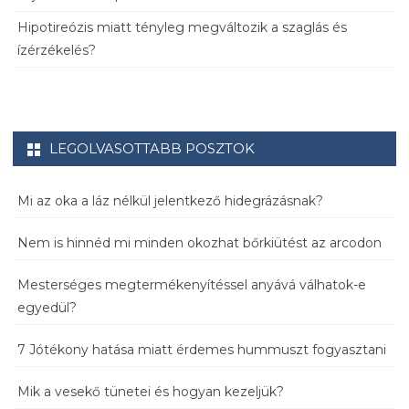
Hipotireózis miatt tényleg megváltozik a szaglás és
ízérzékelés?
LEGOLVASOTTABB POSZTOK
Mi az oka a láz nélkül jelentkező hidegrázásnak?
Nem is hinnéd mi minden okozhat bőrkiütést az arcodon
Mesterséges megtermékenyítéssel anyává válhatok-e
egyedül?
7 Jótékony hatása miatt érdemes hummuszt fogyasztani
Mik a vesekő tünetei és hogyan kezeljük?