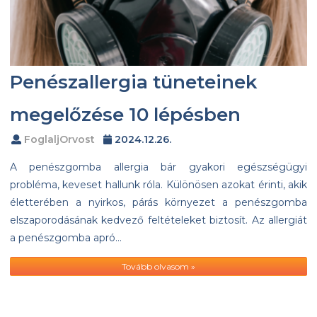
Penészallergia tüneteinek
megelőzése 10 lépésben
FoglaljOrvost
2024.12.26.
A penészgomba allergia bár gyakori egészségügyi
probléma, keveset hallunk róla. Különösen azokat érinti, akik
életterében a nyirkos, párás környezet a penészgomba
elszaporodásának kedvező feltételeket biztosít. Az allergiát
a penészgomba apró…
Tovább olvasom »