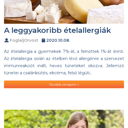
A leggyakoribb ételallergiák
FoglaljOrvost
2020.10.08.
Az ételallergia a gyermekek 7%-át, a felnőttek 1%-át érinti.
Az ételallergia során az ételben lévő allergénre a szervezet
immunreakciót indít, heves tüneteket okozva. Jellemző
tünetei a csalánkiütés, ekcéma, felső légúti…
Tovább olvasom »