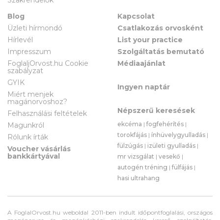
Blog
Kapcsolat
Üzleti hírmondó
Csatlakozás orvosként
Hírlevél
List your practice
Impresszum
Szolgáltatás bemutató
FoglaljOrvost.hu Cookie
Médiaajánlat
szabályzat
GYIK
Ingyen naptár
Miért menjek
magánorvoshoz?
Népszerű keresések
Felhasználási feltételek
ekcéma
|
fogfehérítés
|
Magunkról
torokfájás
|
ínhüvelygyulladás
|
Rólunk írták
fülzúgás
|
izületi gyulladás
|
Voucher vásárlás
bankkártyával
mr vizsgálat
|
vesekő
|
autogén tréning
|
fülfájás
|
hasi ultrahang
A FoglalOrvost.hu weboldal 2011-ben indult időpontfoglalási, országos