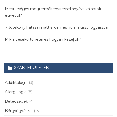
Mesterséges megtermékenyítéssel anyává válhatok-e
egyedül?
7 Jótékony hatása miatt érdemes hummuszt fogyasztani
Mik a vesekő tünetei és hogyan kezeljük?
SZAKTERÜLETEK
Addiktológia
(3)
Allergológia
(8)
Betegségek
(4)
Bőrgyógyászat
(15)