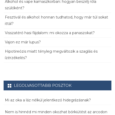
Alkohol és vape kamaszkorban: hogyan beszélj róla
szülőként?
Fesztivál és alkohol: honnan tudhatod, hogy már túl sokat
ittál?
Visszatérő hasi fájdalom: mi okozza a panaszokat?
Vajon ez már lupus?
Hipotireózis miatt tényleg megváltozik a szaglás és
ízérzékelés?
LEGOLVASOTTABB POSZTOK
Mi az oka a láz nélkül jelentkező hidegrázásnak?
Nem is hinnéd mi minden okozhat bőrkiütést az arcodon