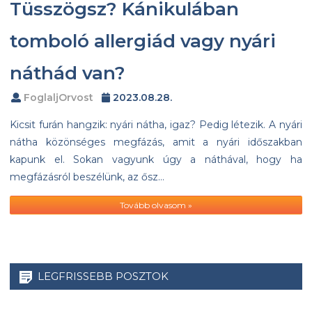
Tüsszögsz? Kánikulában
tomboló allergiád vagy nyári
náthád van?
FoglaljOrvost
2023.08.28.
Kicsit furán hangzik: nyári nátha, igaz? Pedig létezik. A nyári
nátha közönséges megfázás, amit a nyári időszakban
kapunk el. Sokan vagyunk úgy a náthával, hogy ha
megfázásról beszélünk, az ősz…
Tovább olvasom »
LEGFRISSEBB POSZTOK