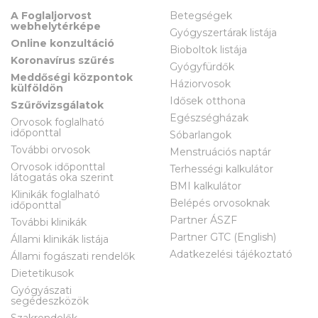
A Foglaljorvost
Betegségek
webhelytérképe
Gyógyszertárak listája
Online konzultáció
Bioboltok listája
Koronavírus szűrés
Gyógyfürdők
Meddőségi központok
Háziorvosok
külföldön
Idősek otthona
Szűrővizsgálatok
Egészségházak
Orvosok foglalható
időponttal
Sóbarlangok
További orvosok
Menstruációs naptár
Orvosok időponttal
Terhességi kalkulátor
látogatás oka szerint
BMI kalkulátor
Klinikák foglalható
Belépés orvosoknak
időponttal
Partner ÁSZF
További klinikák
Partner GTC (English)
Állami klinikák listája
Adatkezelési tájékoztató
Állami fogászati rendelők
Dietetikusok
Gyógyászati
segédeszközök
Szakrendelők