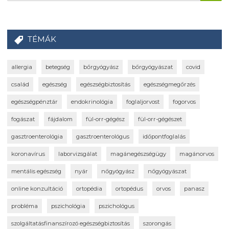
TÉMÁK
allergia
betegség
bőrgyógyász
bőrgyógyászat
covid
család
egészség
egészségbiztosítás
egészségmegőrzés
egészségpénztár
endokrinológia
foglaljorvost
fogorvos
fogászat
fájdalom
fül-orr-gégész
fül-orr-gégészet
gasztroenterológia
gasztroenterológus
időpontfoglalás
koronavírus
laborvizsgálat
magánegészségügy
magánorvos
mentális egészség
nyár
nőgyógyász
nőgyógyászat
online konzultáció
ortopédia
ortopédus
orvos
panasz
probléma
pszichológia
pszichológus
szolgáltatásfinanszírozó egészségbiztosítás
szorongás