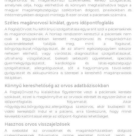
magánorvos és magánkórházi szakrendelés kereső szolgáltatás,
amelynek célja, hogy elérhetővé és könnyen megtalálhatóvá tegye a
magyar magánegészségügyi szektorban dolgozó, praxisokban és
intézményekben dolgozó mintegy 8 ezer orvost a páciensek számára.
Széles magánorvosi kínálat, gyors időpontfoglalás
A FoglaljOrvost.hu kétirányú szolgáltatása egyaránt szól a pácienseknek
és magánorvosoknak. A honlap rendszerén keresztül a páciensek nem
csak a leggyakrabban keresett magánorvosi és magánkórházi
szakrendeléseket találják meg, mint a fogászat,
bőrgyógyászat,nőgyógyászat, de az állami egészségügyben sokszor
nehezen elérhető, vagy várólistás diagnosztikai szolgáltatásokat,
ultrahang vizsgálatokat, baleseti sebészeti ügyeleteket, speciális
gyermekgyógyászatot, kardiológiai és látás-egészségügyi
szolgáltatókat, allergológusokat, sőt a hagyományos távol-keleti
gyógyászat és akkupunktúra is szerepel a kereshető magánpraxisok
listájában.
Könnyű kereshetőség az orvos adatbázisokban
A FoglaljOrvost.hu kialakítása figyelembe veszi a páciensek keresési
szokásait, ezzel is megkönnyítve az orvosok elérését és egyszerűsítve az
időpontfoglalás folyamatát. Akár
nőgyógyász,bőrgyógyász,allergológus szakorvos, akár budapesti ill.
vidéki keresésből indul el a páciens, arra törekszünk, hogy minél
kevesebb kattintással elérje az időpont-foglalási lehetőséget.
Hasznos orvos visszajelzések
A weboldal az orvosoknak és magánkórházakban dolgozó
szakembereknek folyamatos online jelenlétet biztosít, segíti a