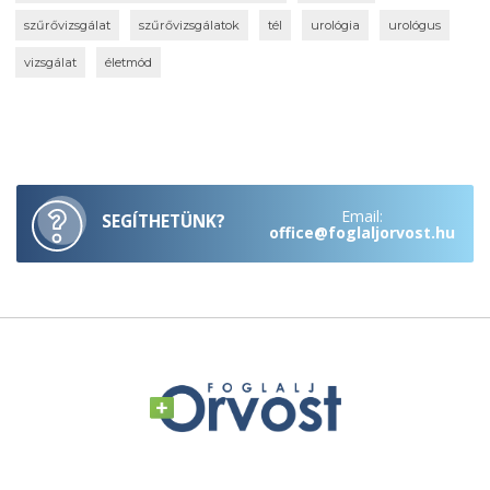
szűrővizsgálat
szűrővizsgálatok
tél
urológia
urológus
vizsgálat
életmód
Email:
SEGÍTHETÜNK?
office@foglaljorvost.hu