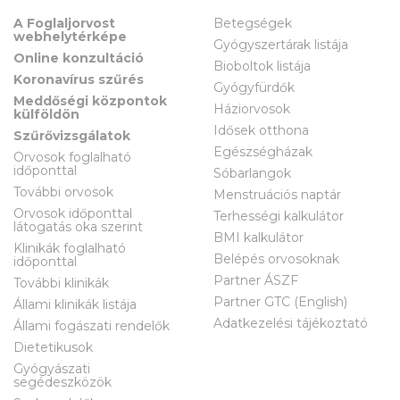
A Foglaljorvost
Betegségek
webhelytérképe
Gyógyszertárak listája
Online konzultáció
Bioboltok listája
Koronavírus szűrés
Gyógyfürdők
Meddőségi központok
Háziorvosok
külföldön
Idősek otthona
Szűrővizsgálatok
Egészségházak
Orvosok foglalható
időponttal
Sóbarlangok
További orvosok
Menstruációs naptár
Orvosok időponttal
Terhességi kalkulátor
látogatás oka szerint
BMI kalkulátor
Klinikák foglalható
Belépés orvosoknak
időponttal
Partner ÁSZF
További klinikák
Partner GTC (English)
Állami klinikák listája
Adatkezelési tájékoztató
Állami fogászati rendelők
Dietetikusok
Gyógyászati
segédeszközök