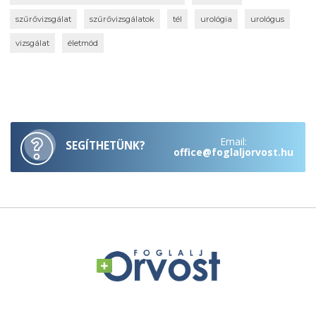
szűrővizsgálat
szűrővizsgálatok
tél
urológia
urológus
vizsgálat
életmód
Email:
SEGÍTHETÜNK?
office@foglaljorvost.hu