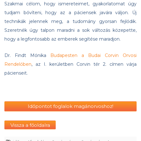
Szakmai célom, hogy ismereteimet, gyakorlatomat úgy
tudjam bővíteni, hogy az a páciensek javára váljon. Új
technikák jelennek meg, a tudomány gyorsan fejlődik.
Szeretnék úgy talpon maradni a sok változás közepette,
hogy a legfontosabb az emberek segítése maradjon.
Dr. Findt Mónika
Budapesten a Budai Corvin Orvosi
Rendelőben
, az I. kerületben Corvin tér 2. címen várja
pácienseit.
Időpontot foglalok magánorvoshoz!
Vissza a főoldalra