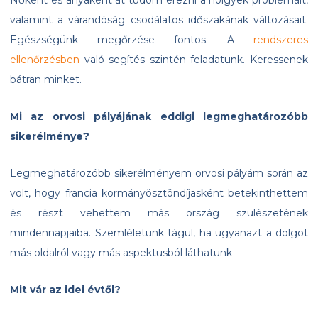
Nőként és anyaként át tudom érezni a hölgyek problémáit,
valamint a várandóság csodálatos időszakának változásait.
Egészségünk megőrzése fontos. A
rendszeres
ellenőrzésben
való segítés szintén feladatunk. Keressenek
bátran minket.
Mi az orvosi pályájának eddigi legmeghatározóbb
sikerélménye?
Legmeghatározóbb sikerélményem orvosi pályám során az
volt, hogy francia kormányösztöndíjasként betekinthettem
és részt vehettem más ország szülészetének
mindennapjaiba. Szemléletünk tágul, ha ugyanazt a dolgot
más oldalról vagy más aspektusból láthatunk
Mit vár az idei évtől?