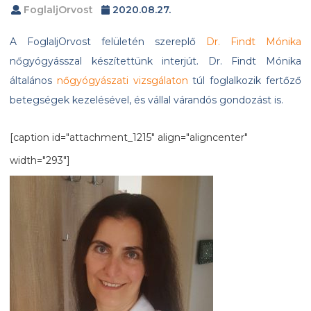
FoglaljOrvost
2020.08.27.
A FoglaljOrvost felületén szereplő
Dr. Findt Mónika
nőgyógyásszal készítettünk interjút. Dr. Findt Mónika
általános
nőgyógyászati vizsgálaton
túl foglalkozik fertőző
betegségek kezelésével, és vállal várandós gondozást is.
[caption id="attachment_1215" align="aligncenter"
width="293"]