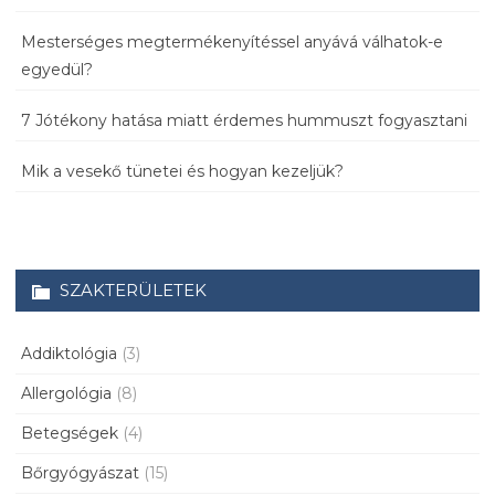
Mesterséges megtermékenyítéssel anyává válhatok-e
egyedül?
7 Jótékony hatása miatt érdemes hummuszt fogyasztani
Mik a vesekő tünetei és hogyan kezeljük?
SZAKTERÜLETEK
Addiktológia
(3)
Allergológia
(8)
Betegségek
(4)
Bőrgyógyászat
(15)