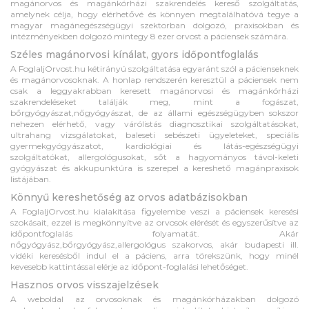
magánorvos és magánkórházi szakrendelés kereső szolgáltatás,
amelynek célja, hogy elérhetővé és könnyen megtalálhatóvá tegye a
magyar magánegészségügyi szektorban dolgozó, praxisokban és
intézményekben dolgozó mintegy 8 ezer orvost a páciensek számára.
Széles magánorvosi kínálat, gyors időpontfoglalás
A FoglaljOrvost.hu kétirányú szolgáltatása egyaránt szól a pácienseknek
és magánorvosoknak. A honlap rendszerén keresztül a páciensek nem
csak a leggyakrabban keresett magánorvosi és magánkórházi
szakrendeléseket találják meg, mint a fogászat,
bőrgyógyászat,nőgyógyászat, de az állami egészségügyben sokszor
nehezen elérhető, vagy várólistás diagnosztikai szolgáltatásokat,
ultrahang vizsgálatokat, baleseti sebészeti ügyeleteket, speciális
gyermekgyógyászatot, kardiológiai és látás-egészségügyi
szolgáltatókat, allergológusokat, sőt a hagyományos távol-keleti
gyógyászat és akkupunktúra is szerepel a kereshető magánpraxisok
listájában.
Könnyű kereshetőség az orvos adatbázisokban
A FoglaljOrvost.hu kialakítása figyelembe veszi a páciensek keresési
szokásait, ezzel is megkönnyítve az orvosok elérését és egyszerűsítve az
időpontfoglalás folyamatát. Akár
nőgyógyász,bőrgyógyász,allergológus szakorvos, akár budapesti ill.
vidéki keresésből indul el a páciens, arra törekszünk, hogy minél
kevesebb kattintással elérje az időpont-foglalási lehetőséget.
Hasznos orvos visszajelzések
A weboldal az orvosoknak és magánkórházakban dolgozó