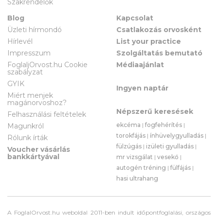
Szakrendelők
Blog
Kapcsolat
Üzleti hírmondó
Csatlakozás orvosként
Hírlevél
List your practice
Impresszum
Szolgáltatás bemutató
FoglaljOrvost.hu Cookie
Médiaajánlat
szabályzat
GYIK
Ingyen naptár
Miért menjek
magánorvoshoz?
Népszerű keresések
Felhasználási feltételek
ekcéma
|
fogfehérítés
|
Magunkról
torokfájás
|
ínhüvelygyulladás
|
Rólunk írták
fülzúgás
|
izületi gyulladás
|
Voucher vásárlás
bankkártyával
mr vizsgálat
|
vesekő
|
autogén tréning
|
fülfájás
|
hasi ultrahang
A FoglalOrvost.hu weboldal 2011-ben indult időpontfoglalási, országos