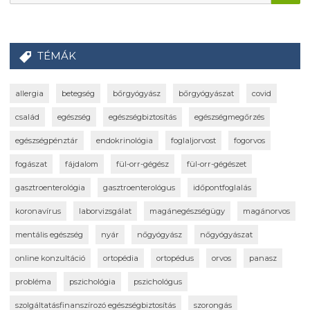
TÉMÁK
allergia
betegség
bőrgyógyász
bőrgyógyászat
covid
család
egészség
egészségbiztosítás
egészségmegőrzés
egészségpénztár
endokrinológia
foglaljorvost
fogorvos
fogászat
fájdalom
fül-orr-gégész
fül-orr-gégészet
gasztroenterológia
gasztroenterológus
időpontfoglalás
koronavírus
laborvizsgálat
magánegészségügy
magánorvos
mentális egészség
nyár
nőgyógyász
nőgyógyászat
online konzultáció
ortopédia
ortopédus
orvos
panasz
probléma
pszichológia
pszichológus
szolgáltatásfinanszírozó egészségbiztosítás
szorongás