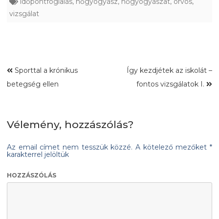
időpontfoglalás
,
nőgyógyász
,
nőgyógyászat
,
orvos
,
vizsgálat
Sporttal a krónikus
Így kezdjétek az iskolát –
betegség ellen
fontos vizsgálatok I.
Vélemény, hozzászólás?
Az email címet nem tesszük közzé.
A kötelező mezőket
*
karakterrel jelöltük
HOZZÁSZÓLÁS