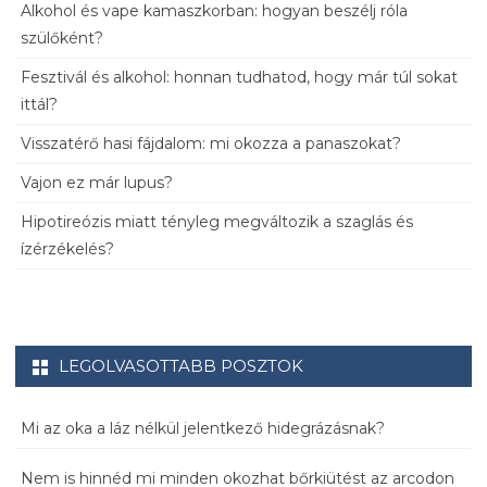
Alkohol és vape kamaszkorban: hogyan beszélj róla
szülőként?
Fesztivál és alkohol: honnan tudhatod, hogy már túl sokat
ittál?
Visszatérő hasi fájdalom: mi okozza a panaszokat?
Vajon ez már lupus?
Hipotireózis miatt tényleg megváltozik a szaglás és
ízérzékelés?
LEGOLVASOTTABB POSZTOK
Mi az oka a láz nélkül jelentkező hidegrázásnak?
Nem is hinnéd mi minden okozhat bőrkiütést az arcodon