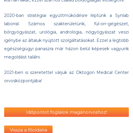
kismamákat, ezzel számos család boldogságát elősegítve.
2020-ban stratégiai együttműködésre léptünk a Synlab
laborral. Számos szakterületünk, fül-orr-gégészet,
bőrgyógyászat, urológia, andrológia, nőgyógyászat veszi
igénybe az általuk nyújtott szolgáltatásokat. Ezzel a legtöbb
egészségügyi panaszra már házon belül képesek vagyunk
megoldást találni.
2021-ben is szeretettel várjuk az Oktogon Medical Center
orvosközpontjába!
Időpontot foglalok magánorvoshoz!
Vissza a főoldalra