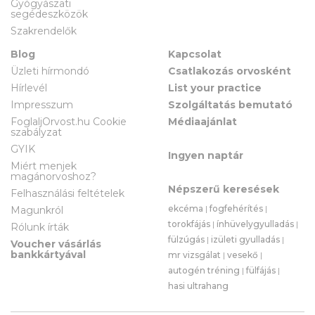
Gyógyászati
segédeszközök
Szakrendelők
Blog
Kapcsolat
Üzleti hírmondó
Csatlakozás orvosként
Hírlevél
List your practice
Impresszum
Szolgáltatás bemutató
FoglaljOrvost.hu Cookie
Médiaajánlat
szabályzat
GYIK
Ingyen naptár
Miért menjek
magánorvoshoz?
Népszerű keresések
Felhasználási feltételek
ekcéma
|
fogfehérítés
|
Magunkról
torokfájás
|
ínhüvelygyulladás
|
Rólunk írták
fülzúgás
|
izületi gyulladás
|
Voucher vásárlás
bankkártyával
mr vizsgálat
|
vesekő
|
autogén tréning
|
fülfájás
|
hasi ultrahang