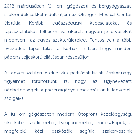
2018 márciusában fül- orr- gégészeti és bőrgyógyászati
szakrendelésekkel indult útjára az Oktogon Medical Center
életútja. Korábbi egészségügyi kapcsolatokat és
tapasztalatokat felhasználva sikerült nagyon jó orvosokat
megnyerni az egyes szakterületekre. Fontos volt a több
évtizedes tapasztalat, a kórházi háttér, hogy minden
páciens teljeskörű ellátásban részesüljön.
Az egyes szakterületek eszközparkjának kialakításakor nagy
figyelmet fordítottunk rá, hogy az úgynevezett
népbetegségek, a páciensigények maximálisan ki legyenek
szolgálva.
A fül orr gégészeten modern Otopront kezelőegység,
siketkabin, audióméter, tympanométer, endoszkópok, a
megfelelő kézi eszközök segítik szakorvosaink