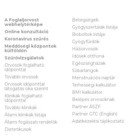
A Foglaljorvost
Betegségek
webhelytérképe
Gyógyszertárak listája
Online konzultáció
Bioboltok listája
Koronavírus szűrés
Gyógyfürdők
Meddőségi központok
Háziorvosok
külföldön
Idősek otthona
Szűrővizsgálatok
Egészségházak
Orvosok foglalható
időponttal
Sóbarlangok
További orvosok
Menstruációs naptár
Orvosok időponttal
Terhességi kalkulátor
látogatás oka szerint
BMI kalkulátor
Klinikák foglalható
Belépés orvosoknak
időponttal
Partner ÁSZF
További klinikák
Partner GTC (English)
Állami klinikák listája
Adatkezelési tájékoztató
Állami fogászati rendelők
Dietetikusok