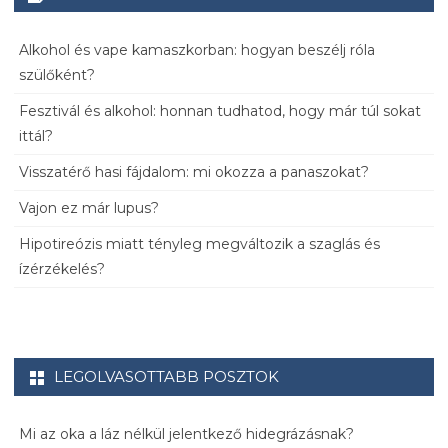
Alkohol és vape kamaszkorban: hogyan beszélj róla
szülőként?
Fesztivál és alkohol: honnan tudhatod, hogy már túl sokat
ittál?
Visszatérő hasi fájdalom: mi okozza a panaszokat?
Vajon ez már lupus?
Hipotireózis miatt tényleg megváltozik a szaglás és
ízérzékelés?
LEGOLVASOTTABB POSZTOK
Mi az oka a láz nélkül jelentkező hidegrázásnak?