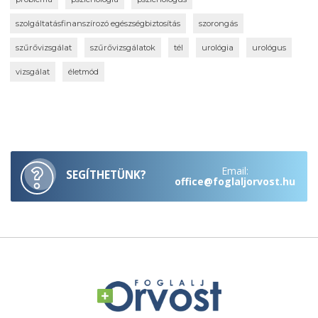
szolgáltatásfinanszírozó egészségbiztosítás
szorongás
szűrővizsgálat
szűrővizsgálatok
tél
urológia
urológus
vizsgálat
életmód
Email:
SEGÍTHETÜNK?
office@foglaljorvost.hu