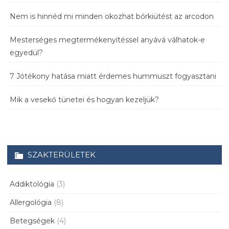
Nem is hinnéd mi minden okozhat bőrkiütést az arcodon
Mesterséges megtermékenyítéssel anyává válhatok-e
egyedül?
7 Jótékony hatása miatt érdemes hummuszt fogyasztani
Mik a vesekő tünetei és hogyan kezeljük?
SZAKTERÜLETEK
Addiktológia
(3)
Allergológia
(8)
Betegségek
(4)