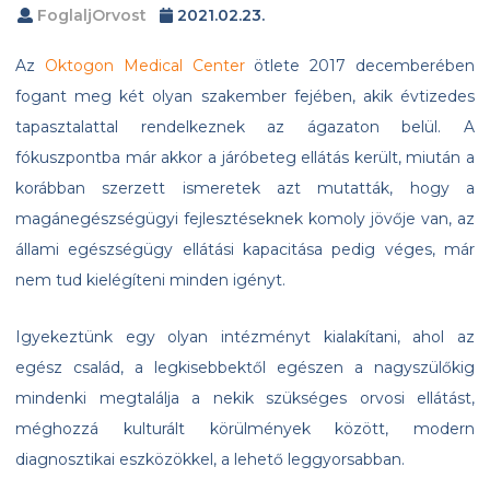
FoglaljOrvost
2021.02.23.
Az
Oktogon Medical Center
ötlete 2017 decemberében
fogant meg két olyan szakember fejében, akik évtizedes
tapasztalattal rendelkeznek az ágazaton belül. A
fókuszpontba már akkor a járóbeteg ellátás került, miután a
korábban szerzett ismeretek azt mutatták, hogy a
magánegészségügyi fejlesztéseknek komoly jövője van, az
állami egészségügy ellátási kapacitása pedig véges, már
nem tud kielégíteni minden igényt.
Igyekeztünk egy olyan intézményt kialakítani, ahol az
egész család, a legkisebbektől egészen a nagyszülőkig
mindenki megtalálja a nekik szükséges orvosi ellátást,
méghozzá kulturált körülmények között, modern
diagnosztikai eszközökkel, a lehető leggyorsabban.