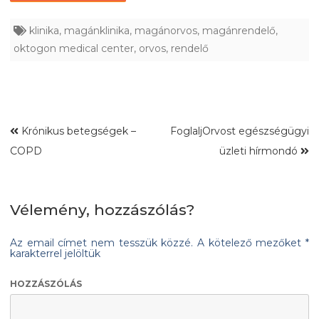
klinika
,
magánklinika
,
magánorvos
,
magánrendelő
,
oktogon medical center
,
orvos
,
rendelő
Krónikus betegségek –
FoglaljOrvost egészségügyi
COPD
üzleti hírmondó
Vélemény, hozzászólás?
Az email címet nem tesszük közzé.
A kötelező mezőket
*
karakterrel jelöltük
HOZZÁSZÓLÁS