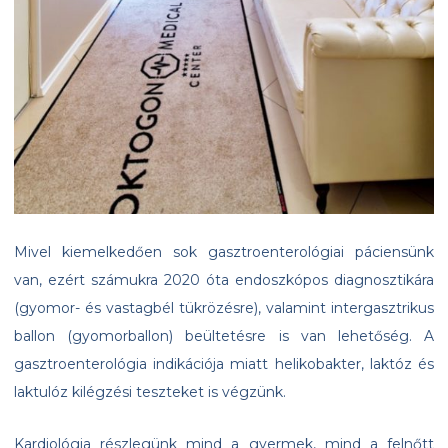
Mivel kiemelkedően sok gasztroenterológiai páciensünk
van, ezért számukra 2020 óta endoszkópos diagnosztikára
(gyomor- és vastagbél tükrözésre), valamint intergasztrikus
ballon (gyomorballon) beültetésre is van lehetőség. A
gasztroenterológia indikációja miatt helikobakter, laktóz és
laktulóz kilégzési teszteket is végzünk.
Kardiológia részlegünk mind a gyermek, mind a felnőtt