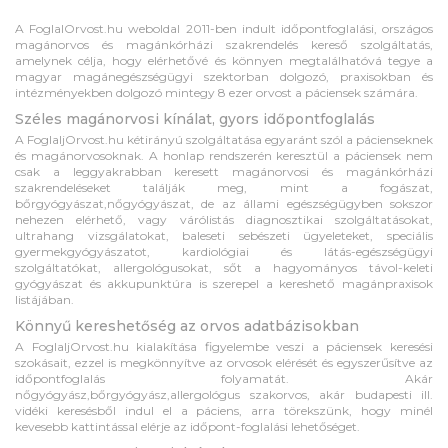
A FoglalOrvost.hu weboldal 2011-ben indult időpontfoglalási, országos
magánorvos és magánkórházi szakrendelés kereső szolgáltatás,
amelynek célja, hogy elérhetővé és könnyen megtalálhatóvá tegye a
magyar magánegészségügyi szektorban dolgozó, praxisokban és
intézményekben dolgozó mintegy 8 ezer orvost a páciensek számára.
Széles magánorvosi kínálat, gyors időpontfoglalás
A FoglaljOrvost.hu kétirányú szolgáltatása egyaránt szól a pácienseknek
és magánorvosoknak. A honlap rendszerén keresztül a páciensek nem
csak a leggyakrabban keresett magánorvosi és magánkórházi
szakrendeléseket találják meg, mint a fogászat,
bőrgyógyászat,nőgyógyászat, de az állami egészségügyben sokszor
nehezen elérhető, vagy várólistás diagnosztikai szolgáltatásokat,
ultrahang vizsgálatokat, baleseti sebészeti ügyeleteket, speciális
gyermekgyógyászatot, kardiológiai és látás-egészségügyi
szolgáltatókat, allergológusokat, sőt a hagyományos távol-keleti
gyógyászat és akkupunktúra is szerepel a kereshető magánpraxisok
listájában.
Könnyű kereshetőség az orvos adatbázisokban
A FoglaljOrvost.hu kialakítása figyelembe veszi a páciensek keresési
szokásait, ezzel is megkönnyítve az orvosok elérését és egyszerűsítve az
időpontfoglalás folyamatát. Akár
nőgyógyász,bőrgyógyász,allergológus szakorvos, akár budapesti ill.
vidéki keresésből indul el a páciens, arra törekszünk, hogy minél
kevesebb kattintással elérje az időpont-foglalási lehetőséget.