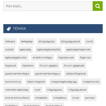
TÉMÁK
allergia
betegség
bőrgyógyász
bőrgyógyászat
covid
család
egészség
egészségbiztosítás
egészségmegőrzés
egészségpénztár
endokrinológia
foglaljorvost
fogorvos
fogászat
fájdalom
fül-orr-gégész
fül-orr-gégészet
gasztroenterológia
gasztroenterológus
időpontfoglalás
koronavírus
laborvizsgálat
magánegészségügy
magánorvos
mentális egészség
nyár
nőgyógyász
nőgyógyászat
online konzultáció
ortopédia
ortopédus
orvos
panasz
probléma
pszichológia
pszichológus