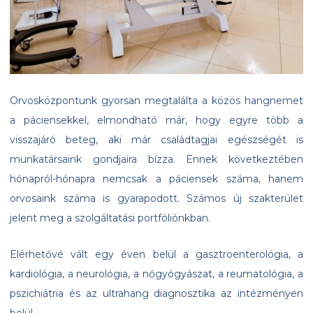
Orvosközpontunk gyorsan megtalálta a közös hangnemet
a páciensekkel, elmondható már, hogy egyre több a
visszajáró beteg, aki már családtagjai egészségét is
munkatársaink gondjaira bízza. Ennek következtében
hónapról-hónapra nemcsak a páciensek száma, hanem
orvosaink száma is gyarapodott. Számos új szakterület
jelent meg a szolgáltatási portfóliónkban.
Elérhetővé vált egy éven belül a gasztroenterológia, a
kardiológia, a neurológia, a nőgyógyászat, a reumatológia, a
pszichiátria és az ultrahang diagnosztika az intézményen