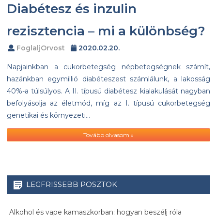
Diabétesz és inzulin
rezisztencia – mi a különbség?
FoglaljOrvost
2020.02.20.
Napjainkban a cukorbetegség népbetegségnek számít,
hazánkban egymillió diabéteszest számlálunk, a lakosság
40%-a túlsúlyos. A II. típusú diabétesz kialakulását nagyban
befolyásolja az életmód, míg az I. típusú cukorbetegség
genetikai és környezeti…
Tovább olvasom »
LEGFRISSEBB POSZTOK
Alkohol és vape kamaszkorban: hogyan beszélj róla