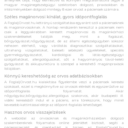
amelynek célja, hogy elérhetővé és könnyen megtalálhatóvá tegye a
magyar magánegészségügyi szektorban dolgozó, praxisokban és
intézményekben dolgozó mintegy 8 ezer orvost a páciensek számára.
Széles magánorvosi kínálat, gyors időpontfoglalás
A FoglaljOrvost.hu kétirányú szolgáltatása egyaránt szól a pácienseknek
és magánorvosoknak. A honlap rendszerén keresztül a páciensek nem
csak a leggyakrabban keresett magánorvosi és magánkórházi
szakrendeléseket találják meg, mint a fogászat,
bőrgyógyászat,nőgyógyászat, de az állami egészségügyben sokszor
nehezen elérhető, vagy várólistás diagnosztikai szolgáltatásokat,
ultrahang vizsgálatokat, baleseti sebészeti ügyeleteket, speciális
gyermekgyógyászatot, kardiológiai és látás-egészségügyi
szolgáltatókat, allergológusokat, sőt a hagyományos távol-keleti
gyógyászat és akkupunktúra is szerepel a kereshető magánpraxisok
listájában.
Könnyű kereshetőség az orvos adatbázisokban
A FoglaljOrvost.hu kialakítása figyelembe veszi a páciensek keresési
szokásait, ezzel is megkönnyítve az orvosok elérését és egyszerűsítve az
időpontfoglalás folyamatát. Akár
nőgyógyász,bőrgyógyász,allergológus szakorvos, akár budapesti ill.
vidéki keresésből indul el a páciens, arra törekszünk, hogy minél
kevesebb kattintással elérje az időpont-foglalási lehetőséget.
Hasznos orvos visszajelzések
A weboldal az orvosoknak és magánkórházakban dolgozó
szakembereknek folyamatos online jelenlétet biztosít, segíti a
páciensszerzést, és megtartást is, hiszen az FoglaljOrvost.hu