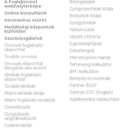
A Foglaljorvost
Betegségek
webhelytérképe
Gyógyszertárak listája
Online konzultáció
Bioboltok listája
Koronavírus szűrés
Gyógyfürdők
Meddőségi központok
Háziorvosok
külföldön
Idősek otthona
Szűrővizsgálatok
Egészségházak
Orvosok foglalható
időponttal
Sóbarlangok
További orvosok
Menstruációs naptár
Orvosok időponttal
Terhességi kalkulátor
látogatás oka szerint
BMI kalkulátor
Klinikák foglalható
Belépés orvosoknak
időponttal
Partner ÁSZF
További klinikák
Partner GTC (English)
Állami klinikák listája
Adatkezelési tájékoztató
Állami fogászati rendelők
Dietetikusok
Gyógyászati
segédeszközök
Szakrendelők