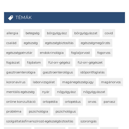
TÉMÁK
allergia
betegség
bőrgyógyász
bőrgyógyászat
covid
család
egészség
egészségbiztosítás
egészségmegőrzés
egészségpénztár
endokrinológia
foglaljorvost
fogorvos
fogászat
fájdalom
fül-orr-gégész
fül-orr-gégészet
gasztroenterológia
gasztroenterológus
időpontfoglalás
koronavírus
laborvizsgálat
magánegészségügy
magánorvos
mentális egészség
nyár
nőgyógyász
nőgyógyászat
online konzultáció
ortopédia
ortopédus
orvos
panasz
probléma
pszichológia
pszichológus
szolgáltatásfinanszírozó egészségbiztosítás
szorongás