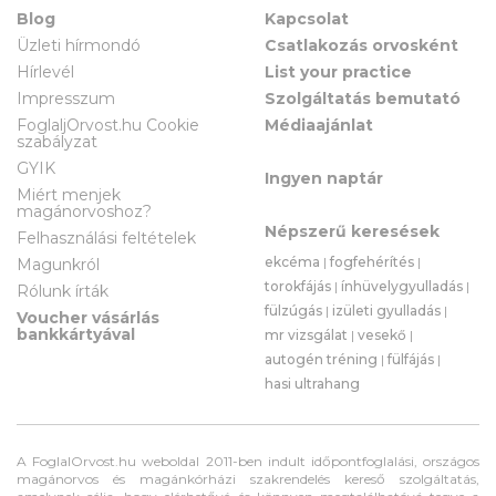
Blog
Kapcsolat
Üzleti hírmondó
Csatlakozás orvosként
Hírlevél
List your practice
Impresszum
Szolgáltatás bemutató
FoglaljOrvost.hu Cookie
Médiaajánlat
szabályzat
GYIK
Ingyen naptár
Miért menjek
magánorvoshoz?
Népszerű keresések
Felhasználási feltételek
ekcéma
|
fogfehérítés
|
Magunkról
torokfájás
|
ínhüvelygyulladás
|
Rólunk írták
fülzúgás
|
izületi gyulladás
|
Voucher vásárlás
bankkártyával
mr vizsgálat
|
vesekő
|
autogén tréning
|
fülfájás
|
hasi ultrahang
A FoglalOrvost.hu weboldal 2011-ben indult időpontfoglalási, országos
magánorvos és magánkórházi szakrendelés kereső szolgáltatás,