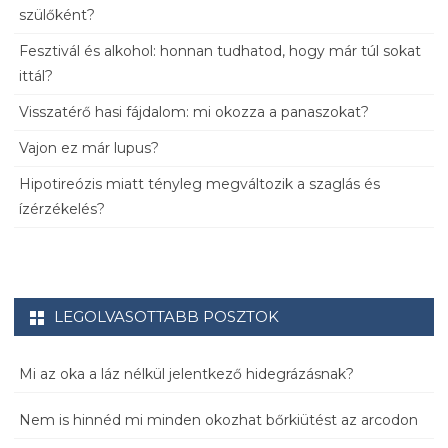
szülőként?
Fesztivál és alkohol: honnan tudhatod, hogy már túl sokat
ittál?
Visszatérő hasi fájdalom: mi okozza a panaszokat?
Vajon ez már lupus?
Hipotireózis miatt tényleg megváltozik a szaglás és
ízérzékelés?
LEGOLVASOTTABB POSZTOK
Mi az oka a láz nélkül jelentkező hidegrázásnak?
Nem is hinnéd mi minden okozhat bőrkiütést az arcodon