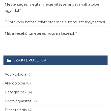
Mesterséges megtermékenyítéssel anyává válhatok-e
egyedül?
7 Jótékony hatása miatt érdemes hummuszt fogyasztani
Mik a vesekő tünetei és hogyan kezeljük?
SZAKTERÜLETEK
Addiktológia
(3)
Allergológia
(8)
Betegségek
(4)
Bőrgyógyászat
(15)
Diabetológia
(4)