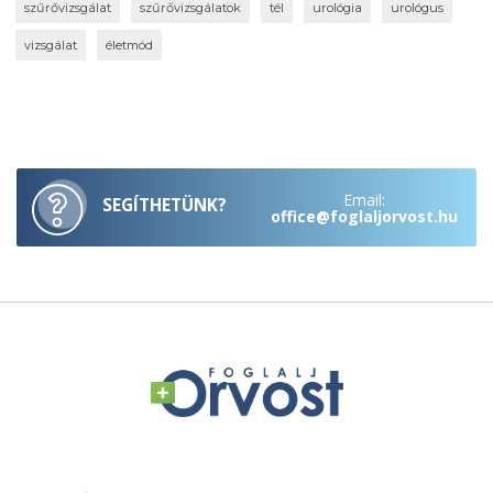
szűrővizsgálat
szűrővizsgálatok
tél
urológia
urológus
vizsgálat
életmód
Email:
SEGÍTHETÜNK?
office@foglaljorvost.hu