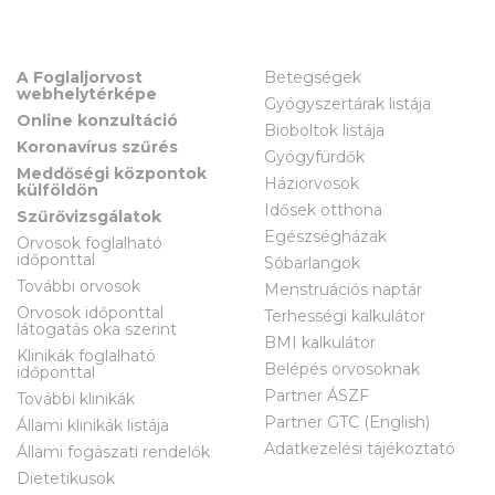
A Foglaljorvost
Betegségek
webhelytérképe
Gyógyszertárak listája
Online konzultáció
Bioboltok listája
Koronavírus szűrés
Gyógyfürdők
Meddőségi központok
Háziorvosok
külföldön
Idősek otthona
Szűrővizsgálatok
Egészségházak
Orvosok foglalható
időponttal
Sóbarlangok
További orvosok
Menstruációs naptár
Orvosok időponttal
Terhességi kalkulátor
látogatás oka szerint
BMI kalkulátor
Klinikák foglalható
Belépés orvosoknak
időponttal
Partner ÁSZF
További klinikák
Partner GTC (English)
Állami klinikák listája
Adatkezelési tájékoztató
Állami fogászati rendelők
Dietetikusok