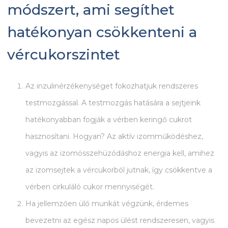
módszert, ami segíthet
hatékonyan csökkenteni a
vércukorszintet
Az inzulinérzékenységet fokozhatjuk rendszeres
testmozgással. A testmozgás hatására a sejtjeink
hatékonyabban fogják a vérben keringő cukrot
hasznosítani. Hogyan? Az aktív izomműködéshez,
vagyis az izomösszehúzódáshoz energia kell, amihez
az izomsejtek a vércukorból jutnak, így csökkentve a
vérben cirkuláló cukor mennyiségét.
Ha jellemzően ülő munkát végzünk, érdemes
bevezetni az egész napos ülést rendszeresen, vagyis