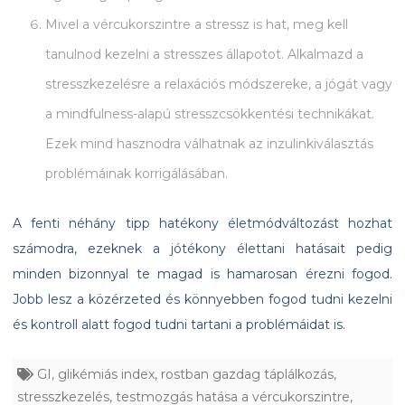
Mivel a vércukorszintre a stressz is hat, meg kell
tanulnod kezelni a stresszes állapotot. Alkalmazd a
stresszkezelésre a relaxációs módszereke, a jógát vagy
a mindfulness-alapú stresszcsökkentési technikákat.
Ezek mind hasznodra válhatnak az inzulinkiválasztás
problémáinak korrigálásában.
A fenti néhány tipp hatékony életmódváltozást hozhat
számodra, ezeknek a jótékony élettani hatásait pedig
minden bizonnyal te magad is hamarosan érezni fogod.
Jobb lesz a közérzeted és könnyebben fogod tudni kezelni
és kontroll alatt fogod tudni tartani a problémáidat is.
GI
,
glikémiás index
,
rostban gazdag táplálkozás
,
stresszkezelés
,
testmozgás hatása a vércukorszintre
,