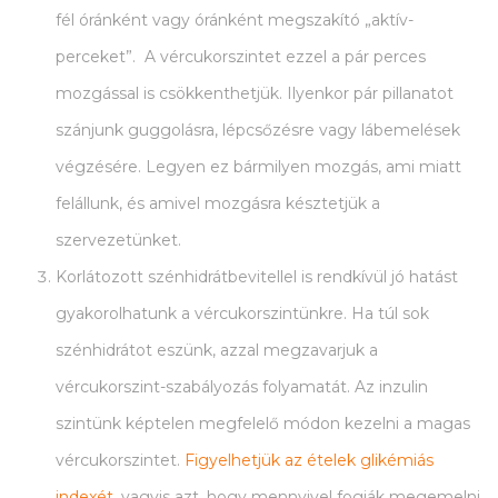
fél óránként vagy óránként megszakító „aktív-
perceket”. A vércukorszintet ezzel a pár perces
mozgással is csökkenthetjük. Ilyenkor pár pillanatot
szánjunk guggolásra, lépcsőzésre vagy lábemelések
végzésére. Legyen ez bármilyen mozgás, ami miatt
felállunk, és amivel mozgásra késztetjük a
szervezetünket.
Korlátozott szénhidrátbevitellel is rendkívül jó hatást
gyakorolhatunk a vércukorszintünkre. Ha túl sok
szénhidrátot eszünk, azzal megzavarjuk a
vércukorszint-szabályozás folyamatát. Az inzulin
szintünk képtelen megfelelő módon kezelni a magas
vércukorszintet.
Figyelhetjük az ételek glikémiás
indexét
, vagyis azt, hogy mennyivel fogják megemelni