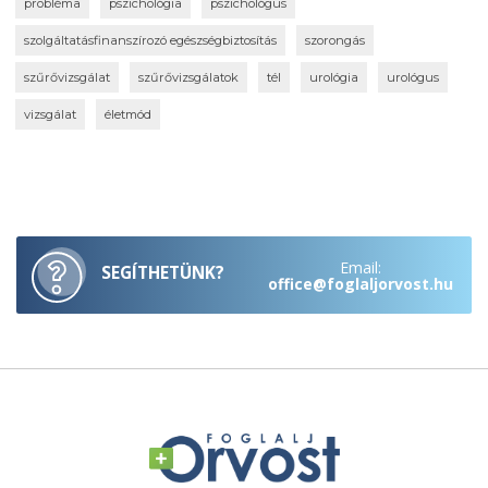
probléma
pszichológia
pszichológus
szolgáltatásfinanszírozó egészségbiztosítás
szorongás
szűrővizsgálat
szűrővizsgálatok
tél
urológia
urológus
vizsgálat
életmód
Email:
SEGÍTHETÜNK?
office@foglaljorvost.hu