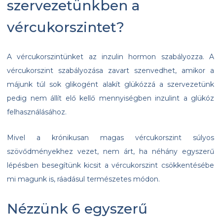
szervezetünkben a
vércukorszintet?
A vércukorszintünket az inzulin hormon szabályozza. A
vércukorszint szabályozása zavart szenvedhet, amikor a
májunk túl sok glikogént alakít glükózzá a szervezetünk
pedig nem állít elő kellő mennyiségben inzulint a glükóz
felhasználásához.
Mivel a krónikusan magas vércukorszint súlyos
szövődményekhez vezet, nem árt, ha néhány egyszerű
lépésben besegítünk kicsit a vércukorszint csökkentésébe
mi magunk is, ráadásul természetes módon.
Nézzünk 6 egyszerű