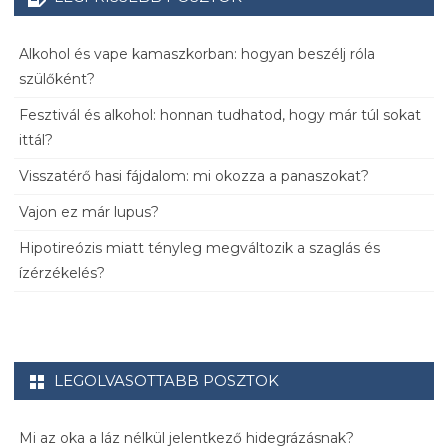
Alkohol és vape kamaszkorban: hogyan beszélj róla
szülőként?
Fesztivál és alkohol: honnan tudhatod, hogy már túl sokat
ittál?
Visszatérő hasi fájdalom: mi okozza a panaszokat?
Vajon ez már lupus?
Hipotireózis miatt tényleg megváltozik a szaglás és
ízérzékelés?
LEGOLVASOTTABB POSZTOK
Mi az oka a láz nélkül jelentkező hidegrázásnak?