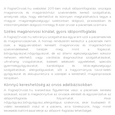
A FoglalOrvost.hu weboldal 2011-ben indult időpontfoglalási, országos
magánorvos és magánkórházi szakrendelés kereső szolgáltatás,
amelynek célja, hogy elérhetővé és könnyen megtalálhatóvá tegye a
magyar magánegészségügyi szektorban dolgozó, praxisokban és
intézményekben dolgozó mintegy 8 ezer orvost a páciensek számára.
Széles magánorvosi kínálat, gyors időpontfoglalás
A FoglaljOrvost.hu kétirányú szolgáltatása egyaránt szól a pácienseknek
és magánorvosoknak. A honlap rendszerén keresztül a páciensek nem
csak a leggyakrabban keresett magánorvosi és magánkórházi
szakrendeléseket találják meg, mint a fogászat,
bőrgyógyászat,nőgyógyászat, de az állami egészségügyben sokszor
nehezen elérhető, vagy várólistás diagnosztikai szolgáltatásokat,
ultrahang vizsgálatokat, baleseti sebészeti ügyeleteket, speciális
gyermekgyógyászatot, kardiológiai és látás-egészségügyi
szolgáltatókat, allergológusokat, sőt a hagyományos távol-keleti
gyógyászat és akkupunktúra is szerepel a kereshető magánpraxisok
listájában.
Könnyű kereshetőség az orvos adatbázisokban
A FoglaljOrvost.hu kialakítása figyelembe veszi a páciensek keresési
szokásait, ezzel is megkönnyítve az orvosok elérését és egyszerűsítve az
időpontfoglalás folyamatát. Akár
nőgyógyász,bőrgyógyász,allergológus szakorvos, akár budapesti ill.
vidéki keresésből indul el a páciens, arra törekszünk, hogy minél
kevesebb kattintással elérje az időpont-foglalási lehetőséget.