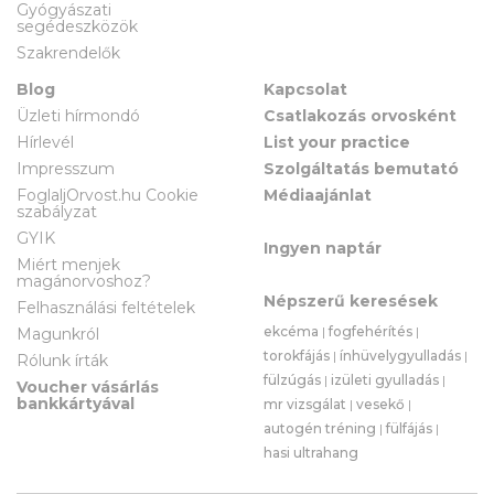
Gyógyászati
segédeszközök
Szakrendelők
Blog
Kapcsolat
Üzleti hírmondó
Csatlakozás orvosként
Hírlevél
List your practice
Impresszum
Szolgáltatás bemutató
FoglaljOrvost.hu Cookie
Médiaajánlat
szabályzat
GYIK
Ingyen naptár
Miért menjek
magánorvoshoz?
Népszerű keresések
Felhasználási feltételek
ekcéma
|
fogfehérítés
|
Magunkról
torokfájás
|
ínhüvelygyulladás
|
Rólunk írták
fülzúgás
|
izületi gyulladás
|
Voucher vásárlás
bankkártyával
mr vizsgálat
|
vesekő
|
autogén tréning
|
fülfájás
|
hasi ultrahang