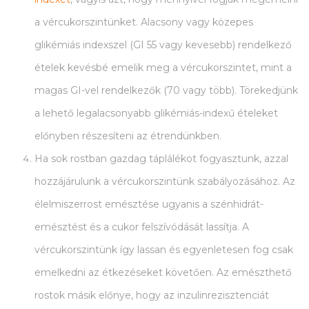
a vércukorszintünket. Alacsony vagy közepes
glikémiás indexszel (GI 55 vagy kevesebb) rendelkező
ételek kevésbé emelik meg a vércukorszintet, mint a
magas GI-vel rendelkezők (70 vagy több). Törekedjünk
a lehető legalacsonyabb glikémiás-indexű ételeket
előnyben részesíteni az étrendünkben.
Ha sok rostban gazdag táplálékot fogyasztunk, azzal
hozzájárulunk a vércukorszintünk szabályozásához. Az
élelmiszerrost emésztése ugyanis a szénhidrát-
emésztést és a cukor felszívódását lassítja. A
vércukorszintünk így lassan és egyenletesen fog csak
emelkedni az étkezéseket követően. Az emészthető
rostok másik előnye, hogy az inzulinrezisztenciát