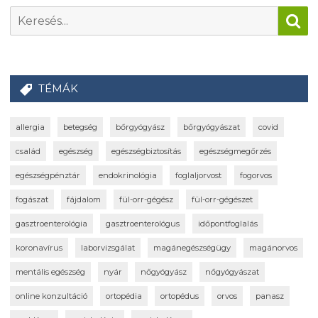
TÉMÁK
allergia
betegség
bőrgyógyász
bőrgyógyászat
covid
család
egészség
egészségbiztosítás
egészségmegőrzés
egészségpénztár
endokrinológia
foglaljorvost
fogorvos
fogászat
fájdalom
fül-orr-gégész
fül-orr-gégészet
gasztroenterológia
gasztroenterológus
időpontfoglalás
koronavírus
laborvizsgálat
magánegészségügy
magánorvos
mentális egészség
nyár
nőgyógyász
nőgyógyászat
online konzultáció
ortopédia
ortopédus
orvos
panasz