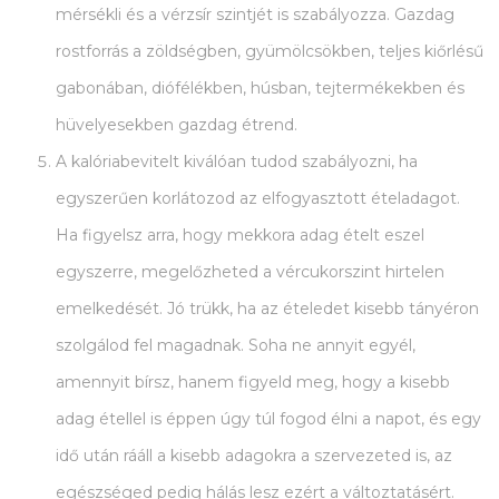
mérsékli és a vérzsír szintjét is szabályozza. Gazdag
rostforrás a zöldségben, gyümölcsökben, teljes kiőrlésű
gabonában, diófélékben, húsban, tejtermékekben és
hüvelyesekben gazdag étrend.
A kalóriabevitelt kiválóan tudod szabályozni, ha
egyszerűen korlátozod az elfogyasztott ételadagot.
Ha figyelsz arra, hogy mekkora adag ételt eszel
egyszerre, megelőzheted a vércukorszint hirtelen
emelkedését. Jó trükk, ha az ételedet kisebb tányéron
szolgálod fel magadnak. Soha ne annyit egyél,
amennyit bírsz, hanem figyeld meg, hogy a kisebb
adag étellel is éppen úgy túl fogod élni a napot, és egy
idő után rááll a kisebb adagokra a szervezeted is, az
egészséged pedig hálás lesz ezért a változtatásért.