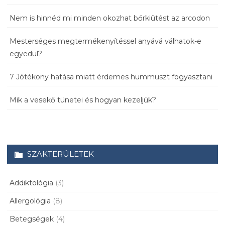
Nem is hinnéd mi minden okozhat bőrkiütést az arcodon
Mesterséges megtermékenyítéssel anyává válhatok-e
egyedül?
7 Jótékony hatása miatt érdemes hummuszt fogyasztani
Mik a vesekő tünetei és hogyan kezeljük?
SZAKTERÜLETEK
Addiktológia
(3)
Allergológia
(8)
Betegségek
(4)