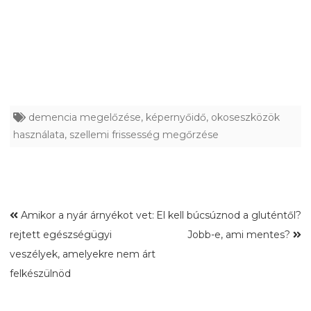
demencia megelőzése
,
képernyőidő
,
okoseszközök
használata
,
szellemi frissesség megőrzése
Amikor a nyár árnyékot vet:
El kell búcsúznod a gluténtől?
rejtett egészségügyi
Jobb-e, ami mentes?
veszélyek, amelyekre nem árt
felkészülnöd