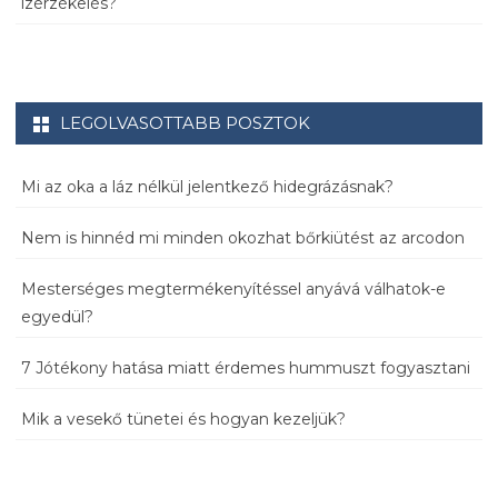
ízérzékelés?
LEGOLVASOTTABB POSZTOK
Mi az oka a láz nélkül jelentkező hidegrázásnak?
Nem is hinnéd mi minden okozhat bőrkiütést az arcodon
Mesterséges megtermékenyítéssel anyává válhatok-e
egyedül?
7 Jótékony hatása miatt érdemes hummuszt fogyasztani
Mik a vesekő tünetei és hogyan kezeljük?