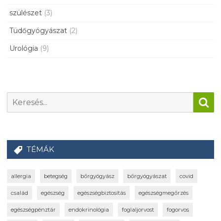
szülészet
(3)
Tüdőgyógyászat
(2)
Urológia
(9)
TÉMÁK
allergia
betegség
bőrgyógyász
bőrgyógyászat
covid
család
egészség
egészségbiztosítás
egészségmegőrzés
egészségpénztár
endokrinológia
foglaljorvost
fogorvos