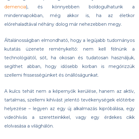
demencia
), és könnyebben boldogulhatunk a
mindennapokban, még akkor is, ha az életkor
előrehaladtával néhány dolog már nehezebben megy.
Általánosságban elmondható, hogy a legújabb tudományos
kutatás üzenete reménykeltő: nem kell félnünk a
technológiától, sőt, ha okosan és tudatosan használjuk,
segíthet abban, hogy idősebb korban is megőrizzük
szellemi frissességünket és önállóságunkat.
A kulcs tehát nem a képernyők kerülése, hanem az aktív,
tartalmas, szellemi kihívást jelentő tevékenységek előtérbe
helyezése – legyen az egy új alkalmazás kipróbálása, egy
videóhívás a szeretteinkkel, vagy egy érdekes cikk
elolvasása a világhálón.