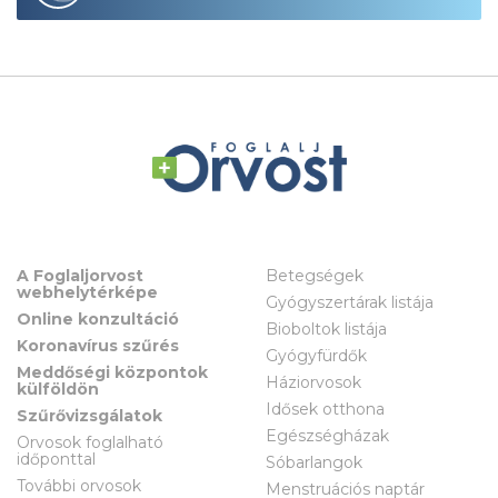
A Foglaljorvost
Betegségek
webhelytérképe
Gyógyszertárak listája
Online konzultáció
Bioboltok listája
Koronavírus szűrés
Gyógyfürdők
Meddőségi központok
Háziorvosok
külföldön
Idősek otthona
Szűrővizsgálatok
Egészségházak
Orvosok foglalható
időponttal
Sóbarlangok
További orvosok
Menstruációs naptár