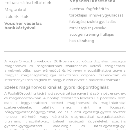
Népszerű keresések
Felhasználási feltételek
ekcéma
|
fogfehérítés
|
Magunkról
torokfájás
|
ínhüvelygyulladás
|
Rólunk írták
fülzúgás
|
izületi gyulladás
|
Voucher vásárlás
bankkártyával
mr vizsgálat
|
vesekő
|
autogén tréning
|
fülfájás
|
hasi ultrahang
A FoglalOrvost.hu weboldal 2011-ben indult időpontfoglalási, országos
magánorvos és magánkórházi szakrendelés kereső szolgáltatás,
amelynek célja, hogy elérhetővé és könnyen megtalálhatóvá tegye a
magyar magánegészségügyi szektorban dolgozó, praxisokban és
intézményekben dolgozó mintegy 8 ezer orvost a páciensek számára.
Széles magánorvosi kínálat, gyors időpontfoglalás
A FoglaljOrvost.hu kétirányú szolgáltatása egyaránt szól a pácienseknek
és magánorvosoknak. A honlap rendszerén keresztül a páciensek nem
csak a leggyakrabban keresett magánorvosi és magánkórházi
szakrendeléseket találják meg, mint a fogászat,
bőrgyógyászat,nőgyógyászat, de az állami egészségügyben sokszor
nehezen elérhető, vagy várólistás diagnosztikai szolgáltatásokat,
ultrahang vizsgálatokat, baleseti sebészeti ügyeleteket, speciális
gyermekgyógyászatot, kardiológiai és látás-egészségügyi