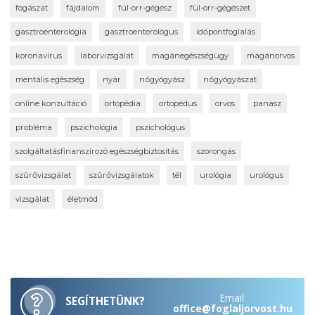
fogászat
fájdalom
fül-orr-gégész
fül-orr-gégészet
gasztroenterológia
gasztroenterológus
időpontfoglalás
koronavírus
laborvizsgálat
magánegészségügy
magánorvos
mentális egészség
nyár
nőgyógyász
nőgyógyászat
online konzultáció
ortopédia
ortopédus
orvos
panasz
probléma
pszichológia
pszichológus
szolgáltatásfinanszírozó egészségbiztosítás
szorongás
szűrővizsgálat
szűrővizsgálatok
tél
urológia
urológus
vizsgálat
életmód
Email:
SEGÍTHETÜNK?
office@foglaljorvost.hu