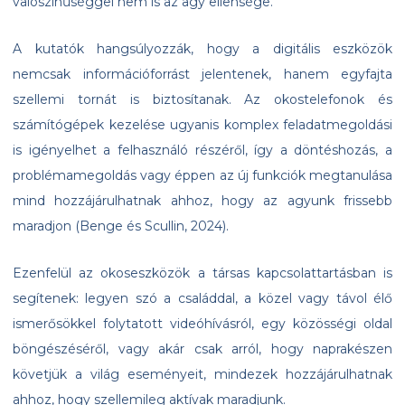
valószínűséggel nem is az agy ellensége.
A kutatók hangsúlyozzák, hogy a digitális eszközök
nemcsak információforrást jelentenek, hanem egyfajta
szellemi tornát is biztosítanak. Az okostelefonok és
számítógépek kezelése ugyanis komplex feladatmegoldási
is igényelhet a felhasználó részéről, így a döntéshozás, a
problémamegoldás vagy éppen az új funkciók megtanulása
mind hozzájárulhatnak ahhoz, hogy az agyunk frissebb
maradjon (Benge és Scullin, 2024).
Ezenfelül az okoseszközök a társas kapcsolattartásban is
segítenek: legyen szó a családdal, a közel vagy távol élő
ismerősökkel folytatott videóhívásról, egy közösségi oldal
böngészéséről, vagy akár csak arról, hogy naprakészen
követjük a világ eseményeit, mindezek hozzájárulhatnak
ahhoz, hogy szellemileg aktívak maradjunk.