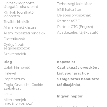
Orvosok időponttal
Terhességi kalkulátor
látogatás oka szerint
BMI kalkulátor
Klinikák foglalható
Belépés orvosoknak
időponttal
Partner ÁSZF
További klinikák
Partner GTC (English)
Állami klinikák listája
Adatkezelési tájékoztató
Állami fogászati rendelők
Dietetikusok
Gyógyászati
segédeszközök
Szakrendelők
Blog
Kapcsolat
Üzleti hírmondó
Csatlakozás orvosként
Hírlevél
List your practice
Impresszum
Szolgáltatás bemutató
FoglaljOrvost.hu Cookie
Médiaajánlat
szabályzat
GYIK
Ingyen naptár
Miért menjek
magánorvoshoz?