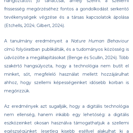
hangoztatott jó tanáccsal, amely szerint a szellemi
frissesség megőrzéséhez fontos a gondolkodást serkentő
tevékenységek végzése és a társas kapcsolatok ápolása
(Etchells, 2024; Gilbert, 2024).
A tanulmány eredményeit a
Nature Human Behaviour
című folyóiratban publikálták, és a tudományos közösség is
üdvözölte a megállapításokat (Benge és Scullin, 2024). Több
szakértő hangsúlyozta, hogy a technológia nem butít el
minket, sőt, megfelelő használat mellett hozzájárulhat
ahhoz, hogy szellemi képességeinket idősebb korban is
megőrizzük.
Az eredmények azt sugallják, hogy a digitális technológia
nem ellenség, hanem inkább egy lehetőség: a digitális
eszközeinket okosan használva támogathatjuk a szellemi
egészségünket (esetleg kisebb eséllyel alakulhat ki a