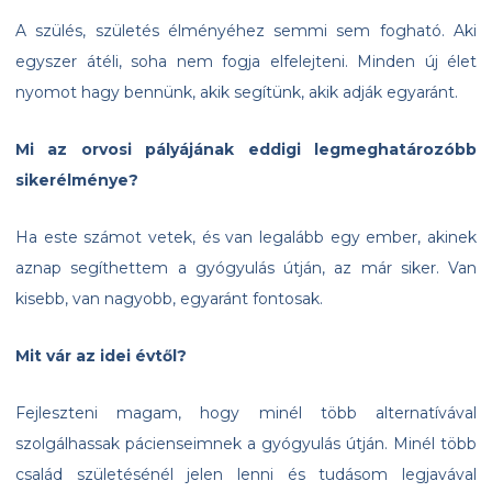
A szülés, születés élményéhez semmi sem fogható. Aki
egyszer átéli, soha nem fogja elfelejteni. Minden új élet
nyomot hagy bennünk, akik segítünk, akik adják egyaránt.
Mi az orvosi pályájának eddigi legmeghatározóbb
sikerélménye?
Ha este számot vetek, és van legalább egy ember, akinek
aznap segíthettem a gyógyulás útján, az már siker. Van
kisebb, van nagyobb, egyaránt fontosak.
Mit vár az idei évtől?
Fejleszteni magam, hogy minél több alternatívával
szolgálhassak pácienseimnek a gyógyulás útján. Minél több
család születésénél jelen lenni és tudásom legjavával