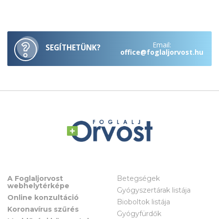
Email:
SEGÍTHETÜNK?
office@foglaljorvost.hu
A Foglaljorvost
Betegségek
webhelytérképe
Gyógyszertárak listája
Online konzultáció
Bioboltok listája
Koronavírus szűrés
Gyógyfürdők