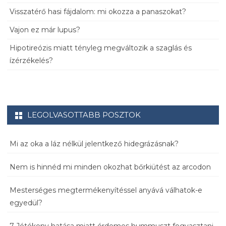
Visszatérő hasi fájdalom: mi okozza a panaszokat?
Vajon ez már lupus?
Hipotireózis miatt tényleg megváltozik a szaglás és
ízérzékelés?
LEGOLVASOTTABB POSZTOK
Mi az oka a láz nélkül jelentkező hidegrázásnak?
Nem is hinnéd mi minden okozhat bőrkiütést az arcodon
Mesterséges megtermékenyítéssel anyává válhatok-e
egyedül?
7 Jótékony hatása miatt érdemes hummuszt fogyasztani