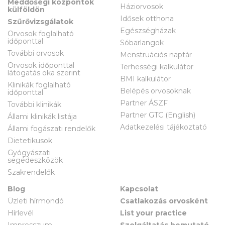
Meddőségi központok
Háziorvosok
külföldön
Idősek otthona
Szűrővizsgálatok
Egészségházak
Orvosok foglalható
időponttal
Sóbarlangok
További orvosok
Menstruációs naptár
Orvosok időponttal
Terhességi kalkulátor
látogatás oka szerint
BMI kalkulátor
Klinikák foglalható
Belépés orvosoknak
időponttal
Partner ÁSZF
További klinikák
Partner GTC (English)
Állami klinikák listája
Adatkezelési tájékoztató
Állami fogászati rendelők
Dietetikusok
Gyógyászati
segédeszközök
Szakrendelők
Blog
Kapcsolat
Üzleti hírmondó
Csatlakozás orvosként
Hírlevél
List your practice
Impresszum
Szolgáltatás bemutató