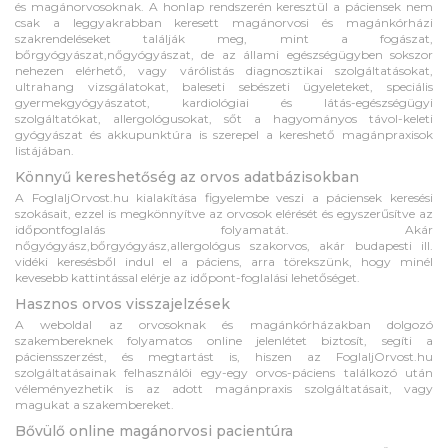
és magánorvosoknak. A honlap rendszerén keresztül a páciensek nem
csak a leggyakrabban keresett magánorvosi és magánkórházi
szakrendeléseket találják meg, mint a fogászat,
bőrgyógyászat,nőgyógyászat, de az állami egészségügyben sokszor
nehezen elérhető, vagy várólistás diagnosztikai szolgáltatásokat,
ultrahang vizsgálatokat, baleseti sebészeti ügyeleteket, speciális
gyermekgyógyászatot, kardiológiai és látás-egészségügyi
szolgáltatókat, allergológusokat, sőt a hagyományos távol-keleti
gyógyászat és akkupunktúra is szerepel a kereshető magánpraxisok
listájában.
Könnyű kereshetőség az orvos adatbázisokban
A FoglaljOrvost.hu kialakítása figyelembe veszi a páciensek keresési
szokásait, ezzel is megkönnyítve az orvosok elérését és egyszerűsítve az
időpontfoglalás folyamatát. Akár
nőgyógyász,bőrgyógyász,allergológus szakorvos, akár budapesti ill.
vidéki keresésből indul el a páciens, arra törekszünk, hogy minél
kevesebb kattintással elérje az időpont-foglalási lehetőséget.
Hasznos orvos visszajelzések
A weboldal az orvosoknak és magánkórházakban dolgozó
szakembereknek folyamatos online jelenlétet biztosít, segíti a
páciensszerzést, és megtartást is, hiszen az FoglaljOrvost.hu
szolgáltatásainak felhasználói egy-egy orvos-páciens találkozó után
véleményezhetik is az adott magánpraxis szolgáltatásait, vagy
magukat a szakembereket.
Bővülő online magánorvosi pacientúra