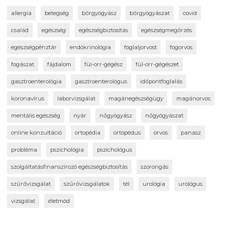
allergia
betegség
bőrgyógyász
bőrgyógyászat
covid
család
egészség
egészségbiztosítás
egészségmegőrzés
egészségpénztár
endokrinológia
foglaljorvost
fogorvos
fogászat
fájdalom
fül-orr-gégész
fül-orr-gégészet
gasztroenterológia
gasztroenterológus
időpontfoglalás
koronavírus
laborvizsgálat
magánegészségügy
magánorvos
mentális egészség
nyár
nőgyógyász
nőgyógyászat
online konzultáció
ortopédia
ortopédus
orvos
panasz
probléma
pszichológia
pszichológus
szolgáltatásfinanszírozó egészségbiztosítás
szorongás
szűrővizsgálat
szűrővizsgálatok
tél
urológia
urológus
vizsgálat
életmód