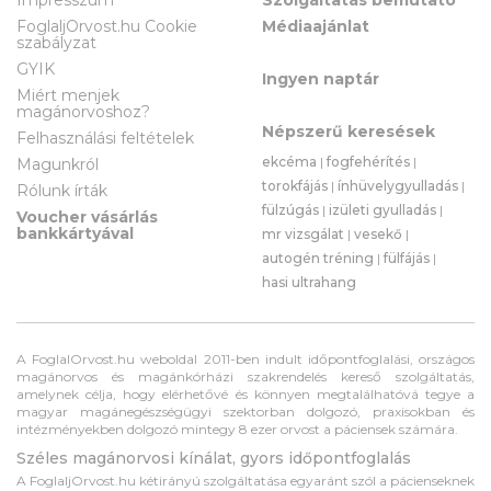
FoglaljOrvost.hu Cookie
Médiaajánlat
szabályzat
GYIK
Ingyen naptár
Miért menjek
magánorvoshoz?
Népszerű keresések
Felhasználási feltételek
ekcéma
|
fogfehérítés
|
Magunkról
torokfájás
|
ínhüvelygyulladás
|
Rólunk írták
fülzúgás
|
izületi gyulladás
|
Voucher vásárlás
bankkártyával
mr vizsgálat
|
vesekő
|
autogén tréning
|
fülfájás
|
hasi ultrahang
A FoglalOrvost.hu weboldal 2011-ben indult időpontfoglalási, országos
magánorvos és magánkórházi szakrendelés kereső szolgáltatás,
amelynek célja, hogy elérhetővé és könnyen megtalálhatóvá tegye a
magyar magánegészségügyi szektorban dolgozó, praxisokban és
intézményekben dolgozó mintegy 8 ezer orvost a páciensek számára.
Széles magánorvosi kínálat, gyors időpontfoglalás
A FoglaljOrvost.hu kétirányú szolgáltatása egyaránt szól a pácienseknek