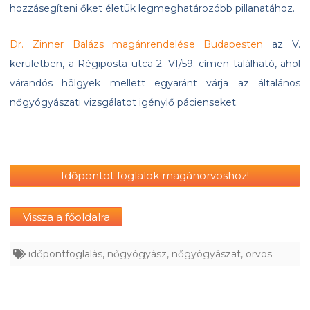
hozzásegíteni őket életük legmeghatározóbb pillanatához.
Dr. Zinner Balázs magánrendelése Budapesten
az V.
kerületben, a Régiposta utca 2. VI/59. címen található, ahol
várandós hölgyek mellett egyaránt várja az általános
nőgyógyászati vizsgálatot igénylő pácienseket.
Időpontot foglalok magánorvoshoz!
Vissza a főoldalra
időpontfoglalás
,
nőgyógyász
,
nőgyógyászat
,
orvos