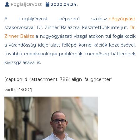
FoglaljOrvost
2020.04.24.
A FoglaljOrvost népszerű szülész-
nőgyógyász
szakorvosával, Dr. Zinner Balázzsal készítettünk interjút.
Dr.
Zinner Balázs
a nőgyógyászati vizsgálatokon túl foglalkozik
a várandósság ideje alatt fellépő komplikációk kezelésével,
továbbá endokrinológiai problémák, meddőség hátterének
kivizsgálásával is.
[caption id="attachment_788" align="aligncenter"
width="300"]