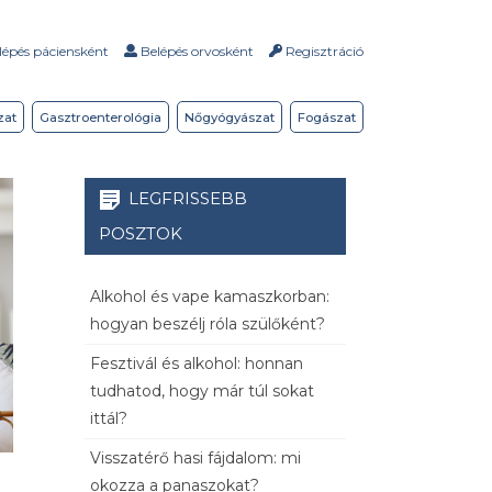
épés páciensként
Belépés orvosként
Regisztráció
zat
Gasztroenterológia
Nőgyógyászat
Fogászat
LEGFRISSEBB
POSZTOK
Alkohol és vape kamaszkorban:
hogyan beszélj róla szülőként?
Fesztivál és alkohol: honnan
tudhatod, hogy már túl sokat
ittál?
Visszatérő hasi fájdalom: mi
okozza a panaszokat?