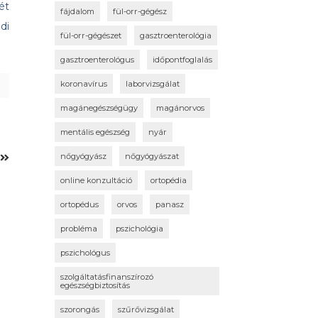
ét
fájdalom
fül-orr-gégész
di
fül-orr-gégészet
gasztroenterológia
gasztroenterológus
időpontfoglalás
koronavírus
laborvizsgálat
magánegészségügy
magánorvos
mentális egészség
nyár
nőgyógyász
nőgyógyászat
?
online konzultáció
ortopédia
ortopédus
orvos
panasz
probléma
pszichológia
pszichológus
szolgáltatásfinanszírozó
egészségbiztosítás
szorongás
szűrővizsgálat