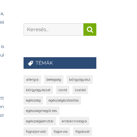
a,
si
is
ul
TÉMÁK
allergia
betegség
bőrgyógyász
bőrgyógyászat
covid
család
tt
egészség
egészségbiztosítás
en
egészségmegőrzés
or
egészségpénztár
endokrinológia
foglaljorvost
fogorvos
fogászat