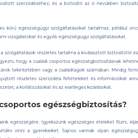
osított szerződéséhez, és a biztosító az ő nevükben biztosítá
es körű egészségügyi szolgáltatásokat tartalmaz, például orvo
riumi vizsgálatokat és egyéb egészségügyi szolgáltatásokat.
 a szolgáltatások részletes tartalma a kiválasztott biztosítótól és
gyezni, hogy a családi csoportos egészségbiztosításnak lehetn
határok tekintetében vagy a családtagok számában. Mindig font
nyújtott részletes szerződési feltételeket és információkat ann
zetet, a korlátozásokat és az esetleges kizárásokat.
i csoportos egészségbiztosítás?
jaink egészségére. Igyekszünk egészséges ételeket főzni, eljár
étálni vinni a gyerekeiket. Sajnos vannak olyan egészségüg