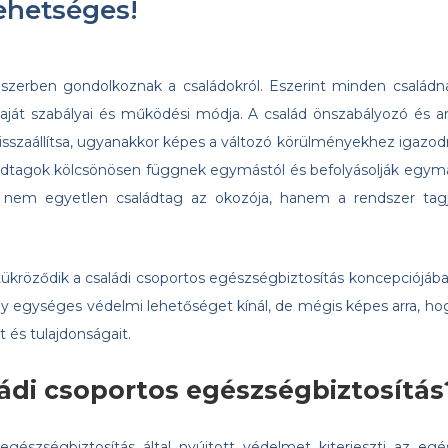
lehetséges!
erben gondolkoznak a családokról. Eszerint minden családn
ját szabályai és működési módja. A család önszabályozó és ar
 visszaállítsa, ugyanakkor képes a változó körülményekhez igazodn
ládtagok kölcsönösen függnek egymástól és befolyásolják egym
 nem egyetlen családtag az okozója, hanem a rendszer tagj
 tükröződik a családi csoportos egészségbiztosítás koncepciójába
y egységes védelmi lehetőséget kínál, de mégis képes arra, ho
 és tulajdonságait.
di csoportos egészségbiztosítás
egészségbiztosítás által nyújtott védelmet kiterjeszti az egé