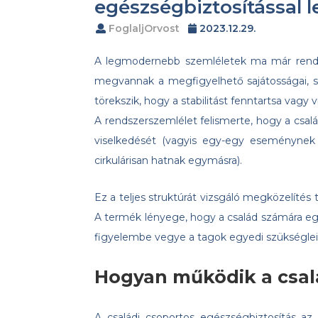
egészségbiztosítással 
FoglaljOrvost
2023.12.29.
A legmodernebb szemléletek ma már rendsz
megvannak a megfigyelhető sajátosságai, sa
törekszik, hogy a stabilitást fenntartsa vagy
A rendszerszemlélet felismerte, hogy a csa
viselkedését (vagyis egy-egy eseménynek
cirkulárisan hatnak egymásra).
Ez a teljes struktúrát vizsgáló megközelítés
A termék lényege, hogy a család számára eg
figyelembe vegye a tagok egyedi szükségleit
Hogyan működik a csalá
A családi csoportos egészségbiztosítás az 