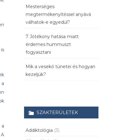
Mesterséges
megtermékenyítéssel anyává
válhatok-e egyedül?
en
7 Jótékony hatása miatt
érdemes hummuszt
is
fogyasztani
Mik a vesekő tünetei és hogyan
kezeljük?
ek
 a
en
ok
SZAKTERÜLETEK
 a
Addiktológia
(3)
 A