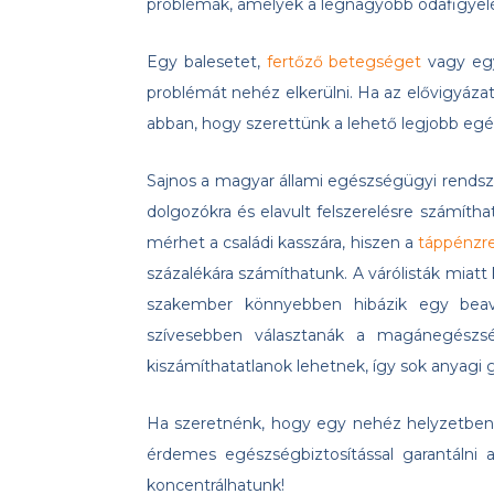
problémák, amelyek a legnagyobb odafigyel
Egy balesetet,
fertőző betegséget
vagy egy
problémát nehéz elkerülni. Ha az elővigyáza
abban, hogy szerettünk a lehető legjobb egé
Sajnos a magyar állami egészségügyi rendsze
dolgozókra és elavult felszerelésre számíth
mérhet a családi kasszára, hiszen a
táppénzr
százalékára számíthatunk. A várólisták miatt 
szakember könnyebben hibázik egy beava
szívesebben választanák a magánegész
kiszámíthatatlanok lehetnek, így sok anyag
Ha szeretnénk, hogy egy nehéz helyzetben 
érdemes egészségbiztosítással garantálni 
koncentrálhatunk!