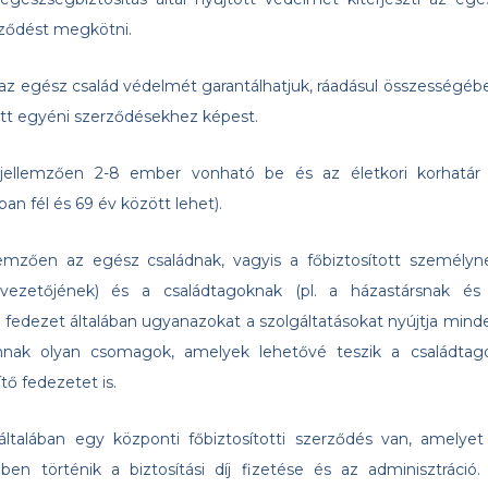
rződést megkötni.
 az egész család védelmét garantálhatjuk, ráadásul összességéb
ött egyéni szerződésekhez képest.
 jellemzően 2-8 ember vonható be és az életkori korhatár 
an fél és 69 év között lehet).
llemzően az egész családnak, vagyis a főbiztosított személyn
 vezetőjének) és a családtagoknak (pl. a házastársnak és
A fedezet általában ugyanazokat a szolgáltatásokat nyújtja mind
annak olyan csomagok, amelyek lehetővé teszik a családtag
tő fedezetet is.
általában egy központi főbiztosítotti szerződés van, amelyet
ben történik a biztosítási díj fizetése és az adminisztráció.