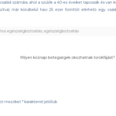
alád számára, ahol a szülők a 40-es éveiket tapossák és van k
tva) már körülbelül havi 25 ezer forinttól elérhető egy csalá
tos egészségbiztosítás
,
egészségbiztosítás
Milyen köznapi betegségek okozhatnak torokfájást
ező mezőket
*
karakterrel jelöltük