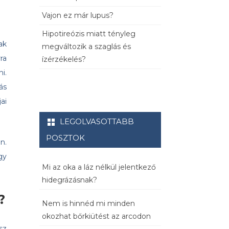
Vajon ez már lupus?
Hipotireózis miatt tényleg
ak
megváltozik a szaglás és
ra
ízérzékelés?
i.
ás
ai
LEGOLVASOTTABB
POSZTOK
n.
gy
Mi az oka a láz nélkül jelentkező
hidegrázásnak?
?
Nem is hinnéd mi minden
okozhat bőrkiütést az arcodon
sz