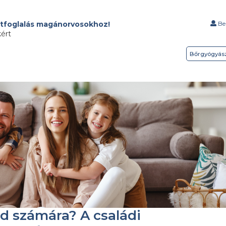
tfoglalás magánorvosokhoz!
Bel
kért
Bőrgyógyás
d számára? A családi