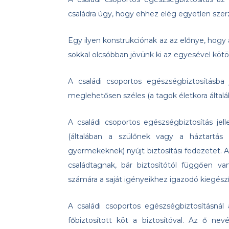
családra úgy, hogy ehhez elég egyetlen sze
Egy ilyen konstrukciónak az az előnye, hogy
sokkal olcsóbban jövünk ki az egyesével köt
A családi csoportos egészségbiztosításba
meglehetősen széles (a tagok életkora általáb
A családi csoportos egészségbiztosítás je
(általában a szülőnek vagy a háztartás
gyermekeknek) nyújt biztosítási fedezetet. 
családtagnak, bár biztosítótól függően v
számára a saját igényeikhez igazodó kiegészí
A családi csoportos egészségbiztosításnál 
főbiztosított köt a biztosítóval. Az ő nevé