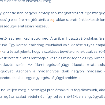
és ellenére sem előzhetők meg.
 genetikusan nagyon erőteljesen meghatározott egészségüg
tosság ellenére megtörténik a
baj
, akkor szeretnénk biztosak len
szségügyi ellátásban részesül.
rtől ezt nem kaphatjuk meg. Általában hosszú várólistákra, fára
atunk. Egy kereső családtag munkából való kiesése súlyos csapá
e
kerülés azt jelenti, hogy a szokásos bevételünknek csak az 50-
késleltetett ellátás ronthatja a kezelés minőségét és egy kimerü
tkozás során. Az állami egészségügy állapota miatt sok
ségügyet. Azonban a magánorvosi díjak nagyon magasak 
i gondot okozhat egy-egy egészségügyi probléma.
ne kelljen még a pénzügyi problémákkal is foglalkoznunk, akk
az egész család védelmét. Így teljes mértékben a gyógyulás