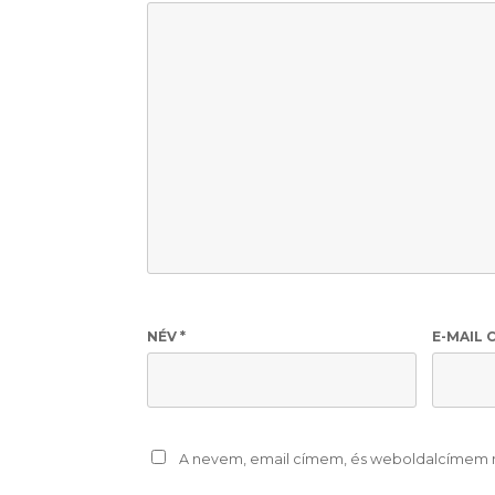
NÉV
*
E-MAIL 
A nevem, email címem, és weboldalcímem 