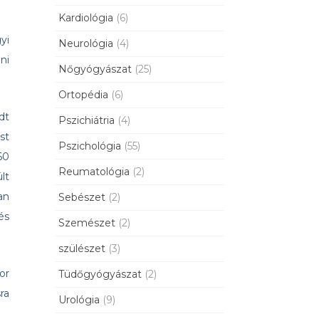
Kardiológia
(6)
yi
Neurológia
(4)
ni
Nőgyógyászat
(25)
Ortopédia
(6)
dt
Pszichiátria
(4)
st
Pszichológia
(55)
60
Reumatológia
(2)
lt
an
Sebészet
(2)
és
Szemészet
(2)
szülészet
(3)
or
Tüdőgyógyászat
(2)
ra
Urológia
(9)