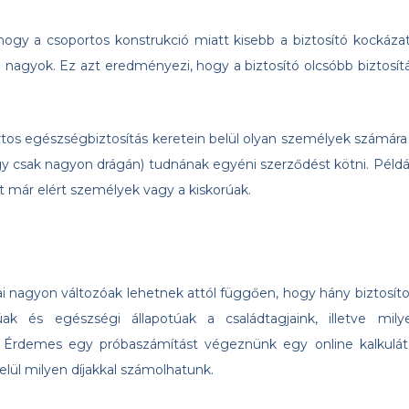
hogy a csoportos konstrukció miatt kisebb a biztosító kockázat
 nagyok. Ez azt eredményezi, hogy a biztosító olcsóbb biztosítá
rtos egészségbiztosítás keretein belül olyan személyek számára 
agy csak nagyon drágán) tudnának egyéni szerződést kötni. Példá
t már elért személyek vagy a kiskorúak.
ai nagyon változóak lehetnek attól függően, hogy hány biztosíto
ak és egészségi állapotúak a családtagjaink, illetve mily
. Érdemes egy próbaszámítást végeznünk egy online kalkulát
lül milyen díjakkal számolhatunk.