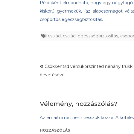
Példaként elmondható, hogy egy négytagú cs
kiskorú gyermekük, (az alapcsomagot válasz
csoportos egészségbiztosítás.
család
,
családi egészségbiztosítás
,
csopor
Csökkentsd vércukorszinted néhány trükk
bevetésével
Vélemény, hozzászólás?
Az email címet nem tesszük közzé.
A kötel
HOZZÁSZÓLÁS