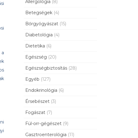
Allergológia
(8)
si
Betegségek
(4)
Bőrgyógyászat
(15)
si
Diabetológia
(4)
Dietetika
(6)
 a
Egészség
(20)
ek
Egészségbiztosítás
(28)
os
ak
Egyéb
(127)
Endokrinológia
(6)
Érsebészet
(3)
Fogászat
(7)
ni
Fül-orr-gégészet
(9)
yi
Gasztroenterológia
(11)