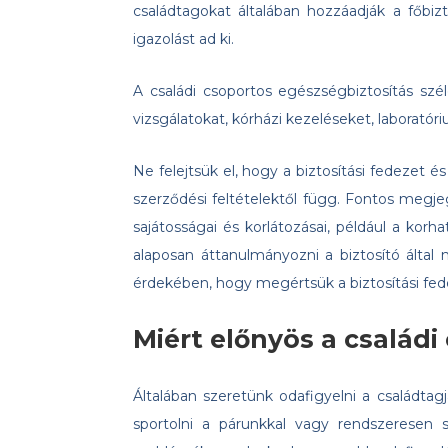
családtagokat általában hozzáadják a főbizt
igazolást ad ki.
A családi csoportos egészségbiztosítás szél
vizsgálatokat, kórházi kezeléseket, laborató
Ne felejtsük el, hogy a biztosítási fedezet és
szerződési feltételektől függ. Fontos megje
sajátosságai és korlátozásai, például a kor
alaposan áttanulmányozni a biztosító által 
érdekében, hogy megértsük a biztosítási fede
Miért előnyös a család
Általában szeretünk odafigyelni a családtag
sportolni a párunkkal vagy rendszeresen s