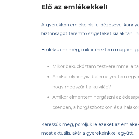
Elő az emlékekkel!
A gyerekkori emlékeink felidézésével könnye
biztonságot teremtő szigeteket kialakítani, 
Emlékszem még, mikor éreztem magam igazán
Mikor bekuckóztam testvéreimmel a taka
Amikor olyannyira belemélyedtem egy-eg
hogy megszűnt a külvilág?
Amikor elmentem horgászni az édesapám
csenden, a horgászbotokon és a halakon
Keressük meg, poroljuk le ezeket az emlékeke
most aktuális, akár a gyerekeinkkel együtt.