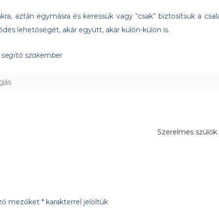
ra, aztán egymásra és keressük vagy “csak” biztosítsuk a csal
és lehetőségét, akár együtt, akár külön-külön is.
s segítő szakember
gás
Szerelmes szülő
ező mezőket
*
karakterrel jelöltük