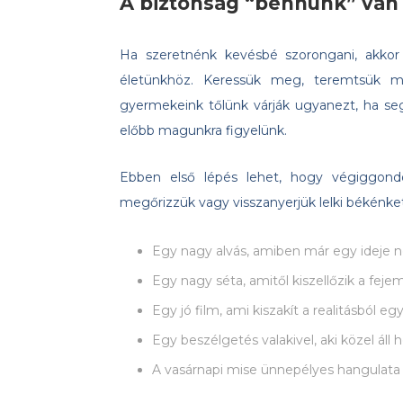
A biztonság “bennünk” van –
Ha szeretnénk kevésbé szorongani, akkor á
életünkhöz. Keressük meg, teremtsük 
gyermekeink tőlünk várják ugyanezt, ha segí
előbb magunkra figyelünk.
Ebben első lépés lehet, hogy végiggond
megőrizzük vagy visszanyerjük lelki békénket,
Egy nagy alvás, amiben már egy ideje 
Egy nagy séta, amitől kiszellőzik a feje
Egy jó film, ami kiszakít a realitásból eg
Egy beszélgetés valakivel, aki közel áll
A vasárnapi mise ünnepélyes hangulata