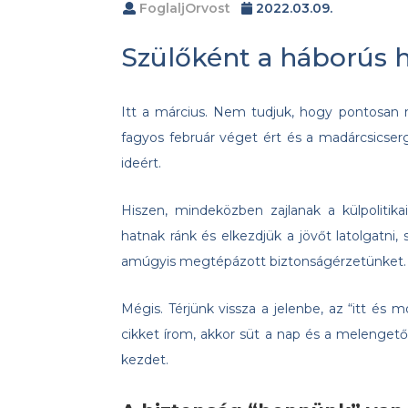
FoglaljOrvost
2022.03.09.
Szülőként a háborús 
Itt a március. Nem tudjuk, hogy pontosan m
fagyos február véget ért és a madárcsics
ideért.
Hiszen, mindeközben zajlanak a külpolitik
hatnak ránk és elkezdjük a jövőt latolgatni, 
amúgyis megtépázott biztonságérzetünket.
Mégis. Térjünk vissza a jelenbe, az “itt és
cikket írom, akkor süt a nap és a melenge
kezdet.