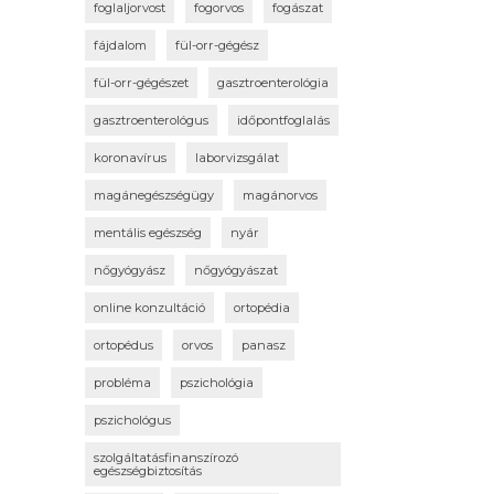
foglaljorvost
fogorvos
fogászat
fájdalom
fül-orr-gégész
fül-orr-gégészet
gasztroenterológia
gasztroenterológus
időpontfoglalás
koronavírus
laborvizsgálat
magánegészségügy
magánorvos
mentális egészség
nyár
nőgyógyász
nőgyógyászat
online konzultáció
ortopédia
ortopédus
orvos
panasz
probléma
pszichológia
pszichológus
szolgáltatásfinanszírozó
egészségbiztosítás