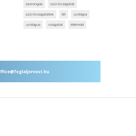
szorongás
szűrővizsgálat
szűrővizsgálatok
tél
urológia
urológus
vizsgálat
életmód
ffice@foglaljorvost.hu