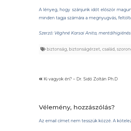
A lényeg, hogy szánjunk időt először magunk
minden tagja számára a megnyugvás, feltöltőd
Szerző: Véghné Karsai Anita, mentálhigiéné
biztonság
,
biztonságérzet
,
család
,
szoron
Ki vagyok én? – Dr. Sidó Zoltán Ph.D
Vélemény, hozzászólás?
Az email címet nem tesszük közzé.
A kötel