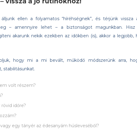
 vissza a jó rutinokhoz!
lljunk ellen a folyamatos “híréhségnek”, és térjünk vissza 
meg – amennyire lehet – a biztonságot magunkban. Hisz
teni akarunk nekik ezekben az időkben (is), akkor a legjobb, 
oljuk, hogy mi a mi bevált, működő módszerünk arra, ho
 stabilitásunkat.
nem volt részem?
m?
y rövid időre?
 hozzám?
 vagy egy tányér az édesanyám húsleveséből?