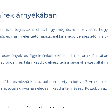
hírek árnyékában
it is tartogat, az is lehet, hogy még észre sem vettük, hogy
ergős és már melengető napsugarakkal megörvendeztető márci
ai események és figyelmünket lekötik a hírek, amik óhatatlan
szorongani és talán kezdjük elveszíteni a járványhelyzet által m
 most”-ba és nézzünk ki az ablakon – milyen idő van? Amikor ezt
tő napsugarak nyomán éledezni kezd a természet. Küszöbön az 