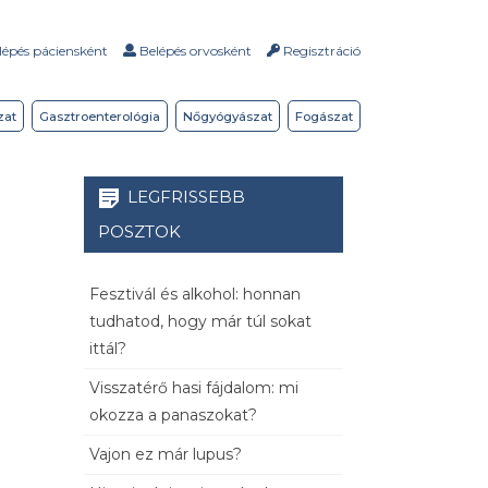
épés páciensként
Belépés orvosként
Regisztráció
zat
Gasztroenterológia
Nőgyógyászat
Fogászat
LEGFRISSEBB
POSZTOK
Fesztivál és alkohol: honnan
tudhatod, hogy már túl sokat
ittál?
Visszatérő hasi fájdalom: mi
okozza a panaszokat?
Vajon ez már lupus?