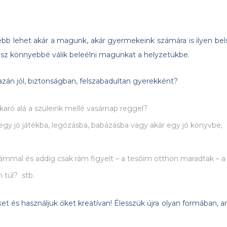
bb lehet akár a magunk, akár gyermekeink számára is ilyen bel
hisz könnyebbé válik beleélni magunkat a helyzetükbe.
 jól, biztonságban, felszabadultan gyerekként?
ró alá a szüleink mellé vasárnap reggel?
y jó játékba, legózásba, babázásba vagy akár egy jó könyvbe,
mal és addig csak rám figyelt – a tesóim otthon maradtak – a
 túl? stb.
t és használjuk őket kreatívan! Élesszük újra olyan formában, a