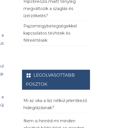
Hipotireózis miatt tényleg
megváltozik a szaglás és
ízérzékelés?
Pajzsmirigybetegségekkel
kapcsolatos tévhitek és
 a
félreértések
us
ul
ár
LEGOLVASOTTABB
POSZTOK
 a
Mi az oka a láz nélkül jelentkező
új
hidegrázásnak?
Nem is hinnéd mi minden