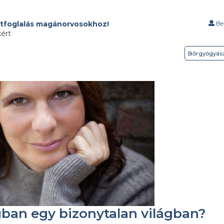
tfoglalás magánorvosokhoz!
Bel
kért
Bőrgyógyás
ban egy bizonytalan világban?