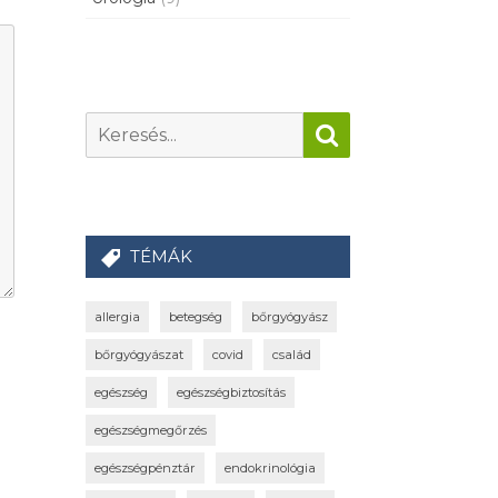
TÉMÁK
allergia
betegség
bőrgyógyász
bőrgyógyászat
covid
család
egészség
egészségbiztosítás
egészségmegőrzés
egészségpénztár
endokrinológia