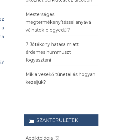
okozhat bőrkiütést az arcodon
Mesterséges
az
megtermékenyítéssel anyává
 a
válhatok-e egyedül?
ha
7 Jótékony hatása miatt
érdemes hummuszt
fogyasztani
gy
Mik a vesekő tünetei és hogyan
kezeljük?
SZAKTERÜLETEK
Addiktológia
(3)