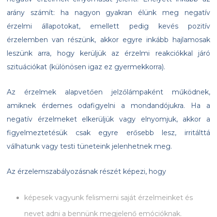
arány számít: ha nagyon gyakran élünk meg negatív
érzelmi állapotokat, emellett pedig kevés pozitív
érzelemben van részünk, akkor egyre inkább hajlamosak
leszünk arra, hogy kerüljük az érzelmi reakciókkal járó
szituációkat (különösen igaz ez gyermekkorra).
Az érzelmek alapvetően jelzőlámpaként működnek,
amiknek érdemes odafigyelni a mondandójukra. Ha a
negatív érzelmeket elkerüljük vagy elnyomjuk, akkor a
figyelmeztetésük csak egyre erősebb lesz, irritálttá
válhatunk vagy testi tüneteink jelenhetnek meg.
Az érzelemszabályozásnak részét képezi, hogy
képesek vagyunk felismerni saját érzelmeinket és
nevet adni a bennünk megjelenő emócióknak.