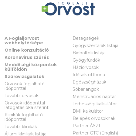
A Foglaljorvost
Betegségek
webhelytérképe
Gyógyszertárak listája
Online konzultáció
Bioboltok listája
Koronavírus szűrés
Gyógyfürdők
Meddőségi központok
Háziorvosok
külföldön
Idősek otthona
Szűrővizsgálatok
Egészségházak
Orvosok foglalható
időponttal
Sóbarlangok
További orvosok
Menstruációs naptár
Orvosok időponttal
Terhességi kalkulátor
látogatás oka szerint
BMI kalkulátor
Klinikák foglalható
Belépés orvosoknak
időponttal
Partner ÁSZF
További klinikák
Partner GTC (English)
Állami klinikák listája