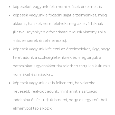
képeseket vagyunk felismerni mások érzelmeit is.
képesek vagyunk elfogadni saját érzelmeinket, még
akkor is, ha azok nem felelnek meg az elvártaknak
(illetve ugyanilyen elfogadással tudunk viszonyulni a
más emberek érzelmeihez is).
képesek vagyunk kifejezni az érzelmeinket, úgy, hogy
teret adunk a szükségleteinknek és megtartjuk a
határainkat, ugyanakkor tiszteletben tartjuk a kulturális
normákat és másokat.
képesek vagyunk azt is felismerni, ha valamire
hevesebb reakciót adunk, mint amit a szituáció
indokolna és fel tudjuk ismerni, hogy ez egy múltbeli
élményből táplálkozik.