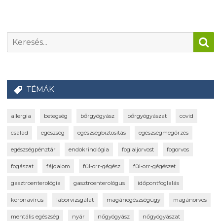
TÉMÁK
allergia
betegség
bőrgyógyász
bőrgyógyászat
covid
család
egészség
egészségbiztosítás
egészségmegőrzés
egészségpénztár
endokrinológia
foglaljorvost
fogorvos
fogászat
fájdalom
fül-orr-gégész
fül-orr-gégészet
gasztroenterológia
gasztroenterológus
időpontfoglalás
koronavírus
laborvizsgálat
magánegészségügy
magánorvos
mentális egészség
nyár
nőgyógyász
nőgyógyászat