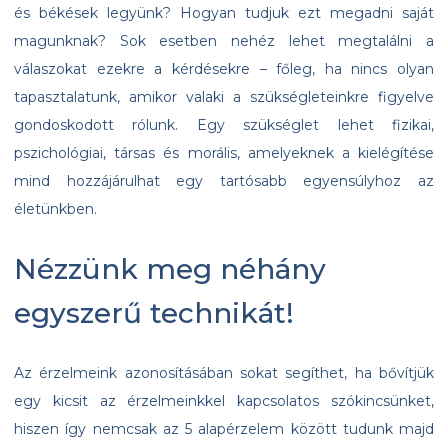
és békések legyünk? Hogyan tudjuk ezt megadni saját
magunknak? Sok esetben nehéz lehet megtalálni a
válaszokat ezekre a kérdésekre – főleg, ha nincs olyan
tapasztalatunk, amikor valaki a szükségleteinkre figyelve
gondoskodott rólunk. Egy szükséglet lehet fizikai,
pszichológiai, társas és morális, amelyeknek a kielégítése
mind hozzájárulhat egy tartósabb egyensúlyhoz az
életünkben.
Nézzünk meg néhány
egyszerű technikát!
Az érzelmeink azonosításában sokat segíthet, ha bővítjük
egy kicsit az érzelmeinkkel kapcsolatos szókincsünket,
hiszen így nemcsak az 5 alapérzelem között tudunk majd