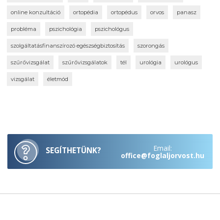
online konzultáció
ortopédia
ortopédus
orvos
panasz
probléma
pszichológia
pszichológus
szolgáltatásfinanszírozó egészségbiztosítás
szorongás
szűrővizsgálat
szűrővizsgálatok
tél
urológia
urológus
vizsgálat
életmód
Email:
SEGÍTHETÜNK?
office@foglaljorvost.hu