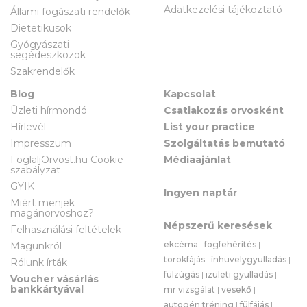
Adatkezelési tájékoztató
Állami fogászati rendelők
Dietetikusok
Gyógyászati
segédeszközök
Szakrendelők
Blog
Kapcsolat
Üzleti hírmondó
Csatlakozás orvosként
Hírlevél
List your practice
Impresszum
Szolgáltatás bemutató
FoglaljOrvost.hu Cookie
Médiaajánlat
szabályzat
GYIK
Ingyen naptár
Miért menjek
magánorvoshoz?
Népszerű keresések
Felhasználási feltételek
ekcéma
|
fogfehérítés
|
Magunkról
torokfájás
|
ínhüvelygyulladás
|
Rólunk írták
fülzúgás
|
izületi gyulladás
|
Voucher vásárlás
bankkártyával
mr vizsgálat
|
vesekő
|
autogén tréning
|
fülfájás
|