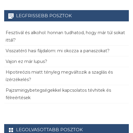
LEGFRISSEBB POSZTOK
Fesztivál és alkohol: honnan tudhatod, hogy már túl sokat
ittál?
Visszatérő hasi fájdalom: mi okozza a panaszokat?
Vajon ez már lupus?
Hipotireózis miatt tényleg megváltozik a szaglás és
ízérzékelés?
Pajzsmirigybetegségekkel kapcsolatos tévhitek és
félreértések
LEGOLVASOTTABB POSZTOK