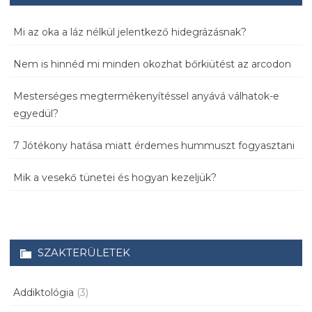
Mi az oka a láz nélkül jelentkező hidegrázásnak?
Nem is hinnéd mi minden okozhat bőrkiütést az arcodon
Mesterséges megtermékenyítéssel anyává válhatok-e
egyedül?
7 Jótékony hatása miatt érdemes hummuszt fogyasztani
Mik a vesekő tünetei és hogyan kezeljük?
SZAKTERÜLETEK
Addiktológia
(3)