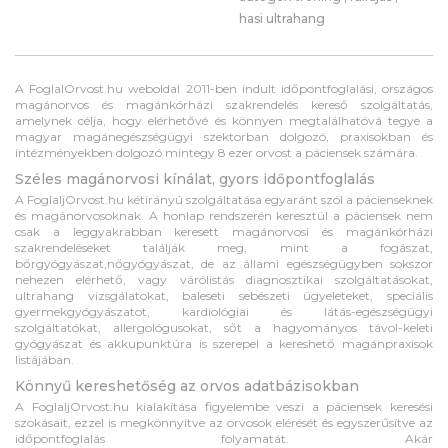
hasi ultrahang
A FoglalOrvost.hu weboldal 2011-ben indult időpontfoglalási, országos
magánorvos és magánkórházi szakrendelés kereső szolgáltatás,
amelynek célja, hogy elérhetővé és könnyen megtalálhatóvá tegye a
magyar magánegészségügyi szektorban dolgozó, praxisokban és
intézményekben dolgozó mintegy 8 ezer orvost a páciensek számára.
Széles magánorvosi kínálat, gyors időpontfoglalás
A FoglaljOrvost.hu kétirányú szolgáltatása egyaránt szól a pácienseknek
és magánorvosoknak. A honlap rendszerén keresztül a páciensek nem
csak a leggyakrabban keresett magánorvosi és magánkórházi
szakrendeléseket találják meg, mint a fogászat,
bőrgyógyászat,nőgyógyászat, de az állami egészségügyben sokszor
nehezen elérhető, vagy várólistás diagnosztikai szolgáltatásokat,
ultrahang vizsgálatokat, baleseti sebészeti ügyeleteket, speciális
gyermekgyógyászatot, kardiológiai és látás-egészségügyi
szolgáltatókat, allergológusokat, sőt a hagyományos távol-keleti
gyógyászat és akkupunktúra is szerepel a kereshető magánpraxisok
listájában.
Könnyű kereshetőség az orvos adatbázisokban
A FoglaljOrvost.hu kialakítása figyelembe veszi a páciensek keresési
szokásait, ezzel is megkönnyítve az orvosok elérését és egyszerűsítve az
időpontfoglalás folyamatát. Akár