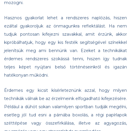
mozogni.
Hasznos gyakorlat lehet a rendszeres naplózás, hiszen
ezáltal gyakoroljuk az önmagunkra reflektálást. Ha nem
tudjuk pontosan kifejezni szavakkal, amit érzünk, akkor
kipróbálhatjuk, hogy egy kis festék segítségével színekkel
jelenítsük meg ami bennünk van. Ezeket a technikákat
érdemes rendszeres szokássá tenni, hiszen így tudnak
teljes képet nyújtani belső történéseinkről és igazán
hatékonyan működni.
Érdemes egy kicsit kísérleteznünk azzal, hogy milyen
technikák válnak be az érzelmeink elfogadható kifejezésére.
Például a dühöt sokan valamilyen sportban tudják megélni,
esetleg jól tud esni a párnába boxolás, a régi papírlapok
széttépése vagy összefirkálása, illetve az agyagozás,