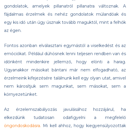
gondolatok, amelyek pillanatról pillanatra változnak. A
fájdalmas érzelmek és nehéz gondolatok múlandóak és
egy kis idő után úgy úsznak tovább maguktól, mint a felhők
az égen.
Fontos azonban elválasztani egymástól a viselkedést és az
emóciókat. Például dühösnek lenni teljesen rendben van és
időnként mindenkire jellemző, hogy elönti a harag.
Ugyanakkor másokat bántani már nem elfogadható, az
érzelmeink kifejezésére találnunk kell egy olyan utat, amivel
nem károsítjuk sem magunkat, sem másokat, sem a
környezetünket.
Az érzelemszabályozás javulásához hozzájárul, ha
elkezdünk tudatosan odafigyelni a megfelelő
öngondoskodásra.
Mi kell ahhoz, hogy kiegyensúlyozottak