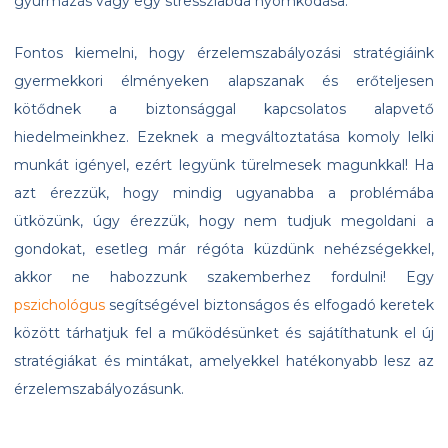
gyurmázás vagy egy stresszlabda nyomkodása.
Fontos kiemelni, hogy érzelemszabályozási stratégiáink
gyermekkori élményeken alapszanak és erőteljesen
kötődnek a biztonsággal kapcsolatos alapvető
hiedelmeinkhez. Ezeknek a megváltoztatása komoly lelki
munkát igényel, ezért legyünk türelmesek magunkkal! Ha
azt érezzük, hogy mindig ugyanabba a problémába
ütközünk, úgy érezzük, hogy nem tudjuk megoldani a
gondokat, esetleg már régóta küzdünk nehézségekkel,
akkor ne habozzunk szakemberhez fordulni! Egy
pszichológus
segítségével biztonságos és elfogadó keretek
között tárhatjuk fel a működésünket és sajátíthatunk el új
stratégiákat és mintákat, amelyekkel hatékonyabb lesz az
érzelemszabályozásunk.