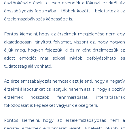
ösztönkésztetések teljesen elvennék a fókuszt ezekről. Az
önszabályozás fogalmába – többek között – beletartozik az
érzelemszabályozás képessége is.
Fontos kiemelni, hogy az érzelmek megjelenése nem egy
akaratlagosan irányított folyamat, viszont az, hogy hogyan
éljük meg, hogyan fejezzük ki és miként értelmezzük az
adott emóciót már sokkal inkább befolyásolható és
tudatosság alá vonható.
Az érzelemszabályozás nemcsak azt jelenti, hogy a negatív
érzelmi állapotunkat csillapítjuk, hanem azt is, hogy a pozitív
érzelmek hosszabb fennmaradását, intenzitásának
fokozódását is képeseket vagyunk elősegíteni.
Fontos kiemelni, hogy az érzelemszabályozás nem a
negatív érzelmek elnyomását jelenti. Ehelyett inkább az