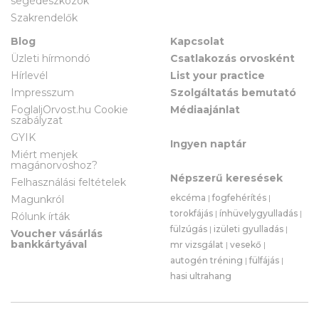
segédeszközök
Szakrendelők
Blog
Kapcsolat
Üzleti hírmondó
Csatlakozás orvosként
Hírlevél
List your practice
Impresszum
Szolgáltatás bemutató
FoglaljOrvost.hu Cookie
Médiaajánlat
szabályzat
GYIK
Ingyen naptár
Miért menjek
magánorvoshoz?
Népszerű keresések
Felhasználási feltételek
ekcéma
|
fogfehérítés
|
Magunkról
torokfájás
|
ínhüvelygyulladás
|
Rólunk írták
fülzúgás
|
izületi gyulladás
|
Voucher vásárlás
bankkártyával
mr vizsgálat
|
vesekő
|
autogén tréning
|
fülfájás
|
hasi ultrahang