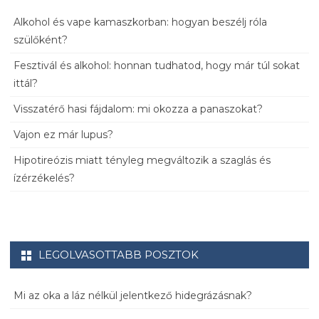
Alkohol és vape kamaszkorban: hogyan beszélj róla
szülőként?
Fesztivál és alkohol: honnan tudhatod, hogy már túl sokat
ittál?
Visszatérő hasi fájdalom: mi okozza a panaszokat?
Vajon ez már lupus?
Hipotireózis miatt tényleg megváltozik a szaglás és
ízérzékelés?
LEGOLVASOTTABB POSZTOK
Mi az oka a láz nélkül jelentkező hidegrázásnak?