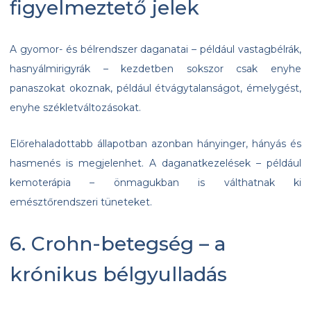
figyelmeztető jelek
A gyomor- és bélrendszer daganatai – például vastagbélrák,
hasnyálmirigyrák – kezdetben sokszor csak enyhe
panaszokat okoznak, például étvágytalanságot, émelygést,
enyhe székletváltozásokat.
Előrehaladottabb állapotban azonban hányinger, hányás és
hasmenés is megjelenhet. A daganatkezelések – például
kemoterápia – önmagukban is válthatnak ki
emésztőrendszeri tüneteket.
6. Crohn-betegség – a
krónikus bélgyulladás