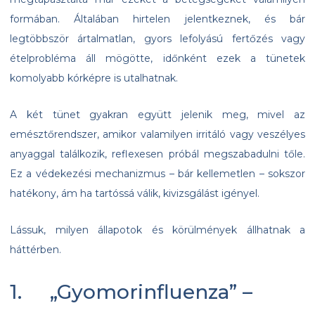
formában. Általában hirtelen jelentkeznek, és bár
legtöbbször ártalmatlan, gyors lefolyású fertőzés vagy
ételprobléma áll mögötte, időnként ezek a tünetek
komolyabb kórképre is utalhatnak.
A két tünet gyakran együtt jelenik meg, mivel az
emésztőrendszer, amikor valamilyen irritáló vagy veszélyes
anyaggal találkozik, reflexesen próbál megszabadulni tőle.
Ez a védekezési mechanizmus – bár kellemetlen – sokszor
hatékony, ám ha tartóssá válik, kivizsgálást igényel.
Lássuk, milyen állapotok és körülmények állhatnak a
háttérben.
1. „Gyomorinfluenza” –