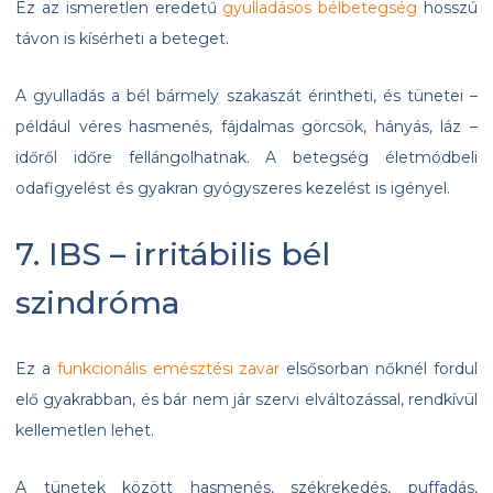
Ez az ismeretlen eredetű
gyulladásos bélbetegség
hosszú
távon is kísérheti a beteget.
A gyulladás a bél bármely szakaszát érintheti, és tünetei –
például véres hasmenés, fájdalmas görcsök, hányás, láz –
időről időre fellángolhatnak. A betegség életmódbeli
odafigyelést és gyakran gyógyszeres kezelést is igényel.
7. IBS – irritábilis bél
szindróma
Ez a
funkcionális emésztési zavar
elsősorban nőknél fordul
elő gyakrabban, és bár nem jár szervi elváltozással, rendkívül
kellemetlen lehet.
A tünetek között hasmenés, székrekedés, puffadás,