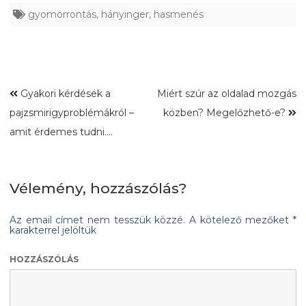
gyomorrontás
,
hányinger
,
hasmenés
Gyakori kérdések a
Miért szúr az oldalad mozgás
pajzsmirigyproblémákról –
közben? Megelőzhető-e?
amit érdemes tudni….
Vélemény, hozzászólás?
Az email címet nem tesszük közzé.
A kötelező mezőket
*
karakterrel jelöltük
HOZZÁSZÓLÁS