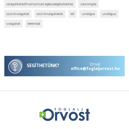
szolgáltatásfinanszírozó egészségbiztosítás
szorongás
szűrővizsgálat
szűrővizsgálatok
tél
urológia
urológus
vizsgálat
életmód
Email:
SEGÍTHETÜNK?
office@foglaljorvost.hu