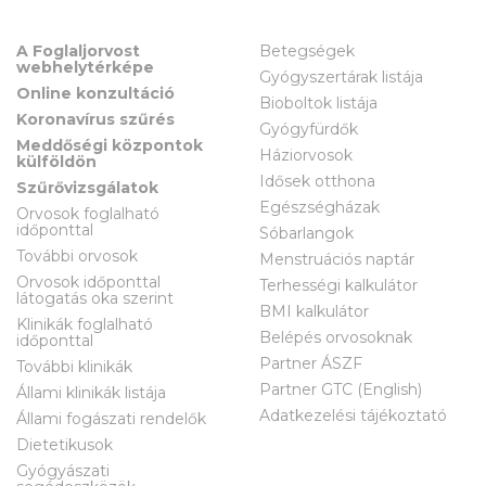
A Foglaljorvost
Betegségek
webhelytérképe
Gyógyszertárak listája
Online konzultáció
Bioboltok listája
Koronavírus szűrés
Gyógyfürdők
Meddőségi központok
Háziorvosok
külföldön
Idősek otthona
Szűrővizsgálatok
Egészségházak
Orvosok foglalható
időponttal
Sóbarlangok
További orvosok
Menstruációs naptár
Orvosok időponttal
Terhességi kalkulátor
látogatás oka szerint
BMI kalkulátor
Klinikák foglalható
Belépés orvosoknak
időponttal
Partner ÁSZF
További klinikák
Partner GTC (English)
Állami klinikák listája
Adatkezelési tájékoztató
Állami fogászati rendelők
Dietetikusok
Gyógyászati