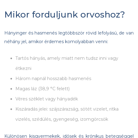
Mikor forduljunk orvoshoz?
Hányinger és hasmenés legtöbbször rövid lefolyású, de van
néhány jel, amikor érdemes komolyabban venni:
Tartós hányás, amely miatt nem tudsz inni vagy
étkezni
Három napnál hosszabb hasmenés
Magas láz (38,9 °C felett)
Véres széklet vagy hányadék
Kiszáradás jelei: szájszárazság, sötét vizelet, ritka
vizelés, szédülés, gyengeség, izomgörcsök
Különösen kisgyermekek, idősek és krónikus betegséggel