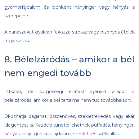
gyomorfájdalom és időnként hányinger vagy hányás is
szerepelhet.
A panaszokat gyakran fokozza stressz vagy bizonyos ételek
fogyasztása.
8. Bélelzáródás – amikor a bél
nem engedi tovább
Ritkább, de sürgősségi ellátást igénylő állapot a
bélelzáródás, amikor a bél tartalma nem tud továbbhaladni.
Okozhatja daganat, összenövés, székletrekedés vagy akár
idegentest is. Kezdeti tünetei lehetnek puffadás, hányinger,
hányás, majd görcsös fájdalom, széklet- és szélleállás.