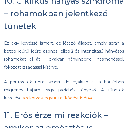
10. Ciklikus hányás szindróma
– rohamokban jelentkező
tünetek
Ez egy kevéssé ismert, de létező állapot, amely során a
beteg időről időre azonos jellegű és intenzitású hányásos
rohamokat él át – gyakran hányingerrel, hasmenéssel,
fokozott izzadással kísérve.
A pontos ok nem ismert, de gyakran áll a háttérben
migrénes hajlam vagy pszichés tényező. A tünetek
kezelése
szakorvosi együttműködést igényel
.
11. Erős érzelmi reakciók –
amikor az emésztés is