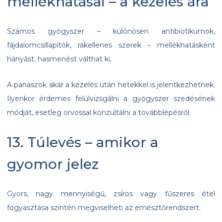
mellékhatásai – a kezelés ára
Számos gyógyszer – különösen antibiotikumok,
fájdalomcsillapítók, rákellenes szerek – mellékhatásként
hányást, hasmenést válthat ki.
A panaszok akár a kezelés után hetekkel is jelentkezhetnek.
Ilyenkor érdemes felülvizsgálni a gyógyszer szedésének
módját, esetleg orvossal konzultálni a továbblépésről.
13. Túlevés – amikor a
gyomor jelez
Gyors, nagy mennyiségű, zsíros vagy fűszeres étel
fogyasztása szintén megviselheti az emésztőrendszert.