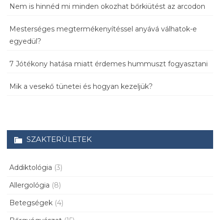
Nem is hinnéd mi minden okozhat bőrkiütést az arcodon
Mesterséges megtermékenyítéssel anyává válhatok-e
egyedül?
7 Jótékony hatása miatt érdemes hummuszt fogyasztani
Mik a vesekő tünetei és hogyan kezeljük?
SZAKTERÜLETEK
Addiktológia
(3)
Allergológia
(8)
Betegségek
(4)