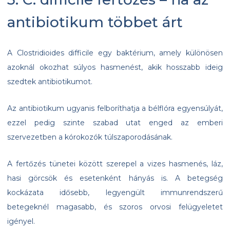
antibiotikum többet árt
A Clostridioides difficile egy baktérium, amely különösen
azoknál okozhat súlyos hasmenést, akik hosszabb ideig
szedtek antibiotikumot.
Az antibiotikum ugyanis felboríthatja a bélflóra egyensúlyát,
ezzel pedig szinte szabad utat enged az emberi
szervezetben a kórokozók túlszaporodásának.
A fertőzés tünetei között szerepel a vizes hasmenés, láz,
hasi görcsök és esetenként hányás is. A betegség
kockázata idősebb, legyengült immunrendszerű
betegeknél magasabb, és szoros orvosi felügyeletet
igényel.