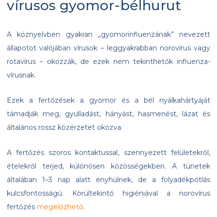
vírusos gyomor-bélhurut
A köznyelvben gyakran „gyomorinfluenzának” nevezett
állapotot valójában vírusok – leggyakrabban norovírus vagy
rotavírus – okozzák, de ezek nem tekinthetők influenza-
vírusnak.
Ezek a fertőzések a gyomor és a bél nyálkahártyáját
támadják meg, gyulladást, hányást, hasmenést, lázat és
általános rossz közérzetet okozva.
A fertőzés szoros kontaktussal, szennyezett felületekről,
ételekről terjed, különösen közösségekben. A tünetek
általában 1–3 nap alatt enyhülnek, de a folyadékpótlás
kulcsfontosságú. Körültekintő higiéniával a norovírus
fertőzés
megelőzhető
.