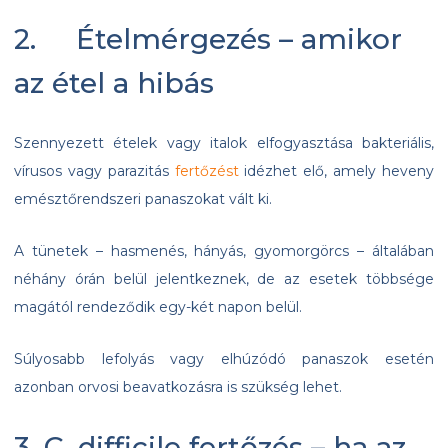
2. Ételmérgezés – amikor
az étel a hibás
Szennyezett ételek vagy italok elfogyasztása bakteriális,
vírusos vagy parazitás
fertőzést
idézhet elő, amely heveny
emésztőrendszeri panaszokat vált ki.
A tünetek – hasmenés, hányás, gyomorgörcs – általában
néhány órán belül jelentkeznek, de az esetek többsége
magától rendeződik egy-két napon belül.
Súlyosabb lefolyás vagy elhúzódó panaszok esetén
azonban orvosi beavatkozásra is szükség lehet.
3. C. difficile fertőzés – ha az