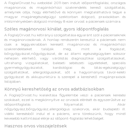
A FoglalOrvost.hu weboldal 2011-ben indult időpontfoglalási, országos
magánorvos és magánkórházi szakrendelés kereső szolgáltatás,
amelynek célja, hogy elérhetővé és könnyen megtalálhatóvá tegye a
magyar magánegészségügyi szektorban dolgozó, praxisokban és
intézményekben dolgozó mintegy 8 ezer orvost a páciensek számára.
Széles magánorvosi kínálat, gyors időpontfoglalás
A FoglaljOrvost.hu kétirányú szolgáltatása egyaránt szól a pácienseknek
és magánorvosoknak. A honlap rendszerén keresztül a páciensek nem
csak a leggyakrabban keresett magánorvosi és magánkórházi
szakrendeléseket találják meg, mint a fogászat,
bőrgyógyászat,nőgyógyászat, de az állami egészségügyben sokszor
nehezen elérhető, vagy várólistás diagnosztikai szolgáltatásokat,
ultrahang vizsgálatokat, baleseti sebészeti ügyeleteket, speciális
gyermekgyógyászatot, kardiológiai és látás-egészségügyi
szolgáltatókat, allergológusokat, sőt a hagyományos távol-keleti
gyógyászat és akkupunktúra is szerepel a kereshető magánpraxisok
listájában.
Könnyű kereshetőség az orvos adatbázisokban
A FoglaljOrvost.hu kialakítása figyelembe veszi a páciensek keresési
szokásait, ezzel is megkönnyítve az orvosok elérését és egyszerűsítve az
időpontfoglalás folyamatát. Akár
nőgyógyász,bőrgyógyász,allergológus szakorvos, akár budapesti ill.
vidéki keresésből indul el a páciens, arra törekszünk, hogy minél
kevesebb kattintással elérje az időpont-foglalási lehetőséget.
Hasznos orvos visszajelzések