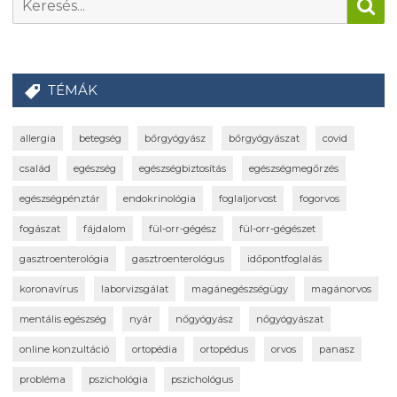
TÉMÁK
allergia
betegség
bőrgyógyász
bőrgyógyászat
covid
család
egészség
egészségbiztosítás
egészségmegőrzés
egészségpénztár
endokrinológia
foglaljorvost
fogorvos
fogászat
fájdalom
fül-orr-gégész
fül-orr-gégészet
gasztroenterológia
gasztroenterológus
időpontfoglalás
koronavírus
laborvizsgálat
magánegészségügy
magánorvos
mentális egészség
nyár
nőgyógyász
nőgyógyászat
online konzultáció
ortopédia
ortopédus
orvos
panasz
probléma
pszichológia
pszichológus