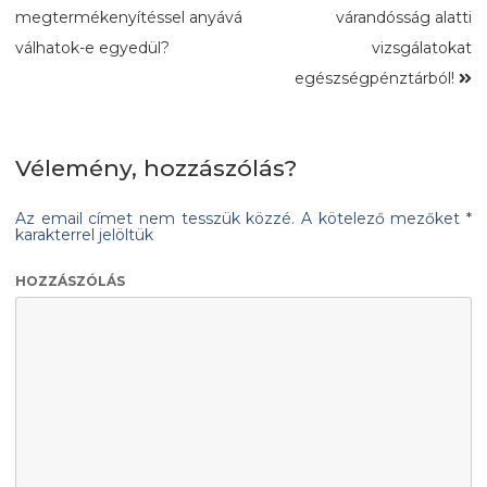
megtermékenyítéssel anyává
várandósság alatti
válhatok-e egyedül?
vizsgálatokat
egészségpénztárból!
Vélemény, hozzászólás?
Az email címet nem tesszük közzé.
A kötelező mezőket
*
karakterrel jelöltük
HOZZÁSZÓLÁS