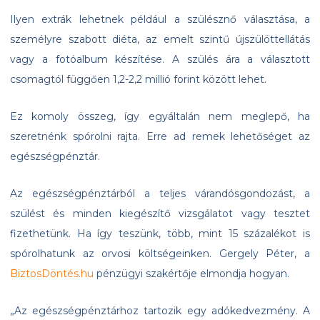
Ilyen extrák lehetnek például a szülésznő választása, a
személyre szabott diéta, az emelt szintű újszülöttellátás
vagy a fotóalbum készítése. A szülés ára a választott
csomagtól függően 1,2-2,2 millió forint között lehet.
Ez komoly összeg, így egyáltalán nem meglepő, ha
szeretnénk spórolni rajta. Erre ad remek lehetőséget az
egészségpénztár.
Az egészségpénztárból a teljes várandósgondozást, a
szülést és minden kiegészítő vizsgálatot vagy tesztet
fizethetünk. Ha így teszünk, több, mint 15 százalékot is
spórolhatunk az orvosi költségeinken. Gergely Péter, a
BiztosDöntés.hu
pénzügyi szakértője elmondja hogyan.
„Az egészségpénztárhoz tartozik egy adókedvezmény. A