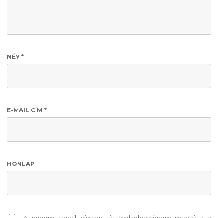
NÉV
*
E-MAIL CÍM
*
HONLAP
A nevem, email címem, és weboldalcímem mentése a