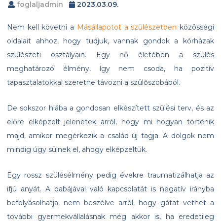
foglaljadmin
2023.03.09.
Nem kell követni a
Másállapotot a szülészetben
közösségi
oldalait ahhoz, hogy tudjuk, vannak gondok a kórházak
szülészeti osztályain. Egy nő életében a szülés
meghatározó élmény, így nem csoda, ha pozitív
tapasztalatokkal szeretne távozni a szülőszobából.
De sokszor hiába a gondosan elkészített szülési terv, és az
előre elképzelt jelenetek arról, hogy mi hogyan történik
majd, amikor megérkezik a család új tagja. A dolgok nem
mindig úgy sülnek el, ahogy elképzeltük.
Egy rossz szülésélmény pedig évekre traumatizálhatja az
ifjú anyát. A babájával való kapcsolatát is negatív irányba
befolyásolhatja, nem beszélve arról, hogy gátat vethet a
további gyermekvállalásnak még akkor is, ha eredetileg