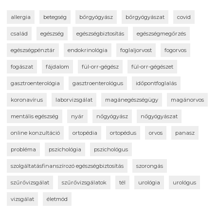
allergia
betegség
bőrgyógyász
bőrgyógyászat
covid
család
egészség
egészségbiztosítás
egészségmegőrzés
egészségpénztár
endokrinológia
foglaljorvost
fogorvos
fogászat
fájdalom
fül-orr-gégész
fül-orr-gégészet
gasztroenterológia
gasztroenterológus
időpontfoglalás
koronavírus
laborvizsgálat
magánegészségügy
magánorvos
mentális egészség
nyár
nőgyógyász
nőgyógyászat
online konzultáció
ortopédia
ortopédus
orvos
panasz
probléma
pszichológia
pszichológus
szolgáltatásfinanszírozó egészségbiztosítás
szorongás
szűrővizsgálat
szűrővizsgálatok
tél
urológia
urológus
vizsgálat
életmód