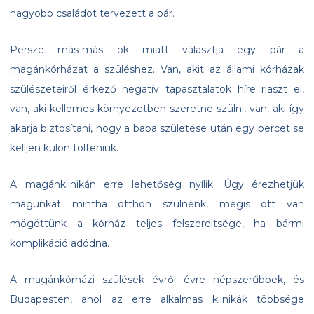
nagyobb családot tervezett a pár.
Persze más-más ok miatt választja egy pár a
magánkórházat a szüléshez. Van, akit az állami kórházak
szülészeteiről érkező negatív tapasztalatok híre riaszt el,
van, aki kellemes környezetben szeretne szülni, van, aki így
akarja biztosítani, hogy a baba születése után egy percet se
kelljen külön tölteniük.
A magánklinikán erre lehetőség nyílik. Úgy érezhetjük
magunkat mintha otthon szülnénk, mégis ott van
mögöttünk a kórház teljes felszereltsége, ha bármi
komplikáció adódna.
A magánkórházi szülések évről évre népszerűbbek, és
Budapesten, ahol az erre alkalmas klinikák többsége