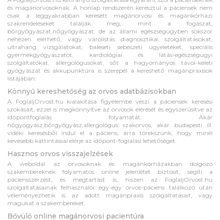
és magánorvosoknak. A honlap rendszerén keresztül a páciensek nem
csak a leggyakrabban keresett magánorvosi és magánkórházi
szakrendeléseket találják meg, mint a fogászat,
bőrgyógyászat,nőgyógyászat, de az állami egészségügyben sokszor
nehezen elérhető, vagy várólistás diagnosztikai szolgáltatásokat,
ultrahang vizsgálatokat, baleseti sebészeti ügyeleteket, speciális
gyermekgyógyászatot, kardiológiai és látás-egészségügyi
szolgáltatókat, allergológusokat, sőt a hagyományos távol-keleti
gyógyászat és akkupunktúra is szerepel a kereshető magánpraxisok
listájában.
Könnyű kereshetőség az orvos adatbázisokban
A FoglaljOrvost.hu kialakítása figyelembe veszi a páciensek keresési
szokásait, ezzel is megkönnyítve az orvosok elérését és egyszerűsítve az
időpontfoglalás folyamatát. Akár
nőgyógyász,bőrgyógyász,allergológus szakorvos, akár budapesti ill.
vidéki keresésből indul el a páciens, arra törekszünk, hogy minél
kevesebb kattintással elérje az időpont-foglalási lehetőséget.
Hasznos orvos visszajelzések
A weboldal az orvosoknak és magánkórházakban dolgozó
szakembereknek folyamatos online jelenlétet biztosít, segíti a
páciensszerzést, és megtartást is, hiszen az FoglaljOrvost.hu
szolgáltatásainak felhasználói egy-egy orvos-páciens találkozó után
véleményezhetik is az adott magánpraxis szolgáltatásait, vagy
magukat a szakembereket.
Bővülő online magánorvosi pacientúra