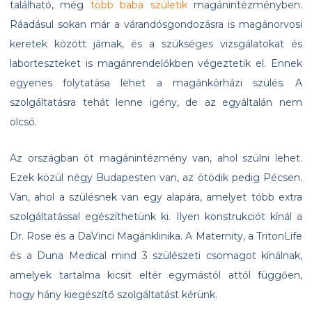
található, még
több baba születik
magánintézményben.
Ráadásul sokan már a várandósgondozásra is magánorvosi
keretek között járnak, és a szükséges vizsgálatokat és
laborteszteket is magánrendelőkben végeztetik el. Ennek
egyenes folytatása lehet a magánkórházi szülés. A
szolgáltatásra tehát lenne igény, de az egyáltalán nem
olcsó.
Az országban öt magánintézmény van, ahol szülni lehet.
Ezek közül négy Budapesten van, az ötödik pedig Pécsen.
Van, ahol a szülésnek van egy alapára, amelyet több extra
szolgáltatással egészíthetünk ki. Ilyen konstrukciót kínál a
Dr. Rose és a DaVinci Magánklinika. A Maternity, a TritonLife
és a Duna Medical mind 3 szülészeti csomagot kínálnak,
amelyek tartalma kicsit eltér egymástól attól függően,
hogy hány kiegészítő szolgáltatást kérünk.