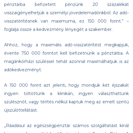
pénztárba befizetett pénzünk 20 százalékát
visszaigényelhetjük a személyi jövedelemadónkból. Az adó-
visszatérítésnek van maximuma, ez 150 000 forint.” –
foglalja össze a kedvezmény lényegét a szakember.
Ahhoz, hogy a maximális adó-visszatérítést megkapjuk,
évente 750 000 forintot kell befizetnünk a pénztárba. A
magánkórházi szüléssel tehát azonnal maximálhatjuk is az
adókedvezményt.
A 150 000 forint azt jelenti, hogy mondjuk két éjszakát
ingyen töltöttünk a klinikán, ingyen választhattunk
szülésznőt, vagy térítés nélkül kaptuk meg az emelt szintű
újszülöttellátást.
„Ráadásul az egészségpénztár számos szolgáltatást kínál