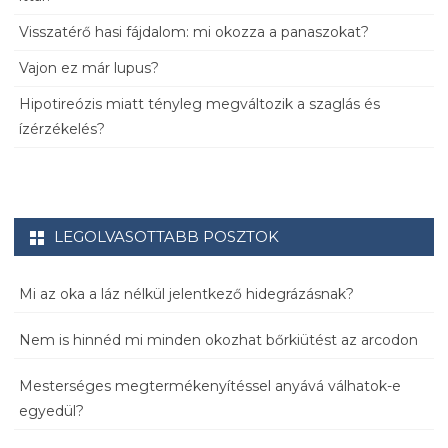
Visszatérő hasi fájdalom: mi okozza a panaszokat?
Vajon ez már lupus?
Hipotireózis miatt tényleg megváltozik a szaglás és
ízérzékelés?
LEGOLVASOTTABB POSZTOK
Mi az oka a láz nélkül jelentkező hidegrázásnak?
Nem is hinnéd mi minden okozhat bőrkiütést az arcodon
Mesterséges megtermékenyítéssel anyává válhatok-e
egyedül?