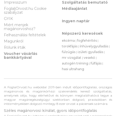
Impresszum
Szolgáltatás bemutató
FoglaljOrvost.hu Cookie
Médiaajánlat
szabályzat
GYIK
Ingyen naptár
Miért menjek
magánorvoshoz?
Népszerű keresések
Felhasználási feltételek
ekcéma
|
fogfehérítés
|
Magunkról
torokfájás
|
ínhüvelygyulladás
|
Rólunk írták
fülzúgás
|
izületi gyulladás
|
Voucher vásárlás
bankkártyával
mr vizsgálat
|
vesekő
|
autogén tréning
|
fülfájás
|
hasi ultrahang
A FoglalOrvost.hu weboldal 2011-ben indult időpontfoglalási, országos
magánorvos és magánkórházi szakrendelés kereső szolgáltatás,
amelynek célja, hogy elérhetővé és könnyen megtalálhatóvá tegye a
magyar magánegészségügyi szektorban dolgozó, praxisokban és
intézményekben dolgozó mintegy 8 ezer orvost a páciensek számára.
Széles magánorvosi kínálat, gyors időpontfoglalás
A FoglaljOrvost.hu kétirányú szolgáltatása egyaránt szól a pácienseknek