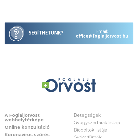
Email:
SEGÍTHETÜNK?
office@foglaljorvost.hu
A Foglaljorvost
Betegségek
webhelytérképe
Gyógyszertárak listája
Online konzultáció
Bioboltok listája
Koronavírus szűrés
Gyógyfürdők