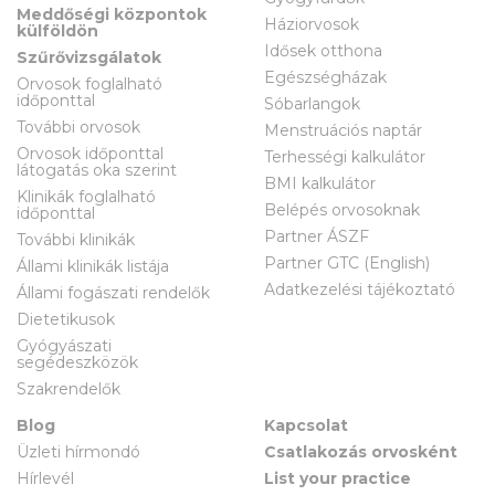
Meddőségi központok
Háziorvosok
külföldön
Idősek otthona
Szűrővizsgálatok
Egészségházak
Orvosok foglalható
időponttal
Sóbarlangok
További orvosok
Menstruációs naptár
Orvosok időponttal
Terhességi kalkulátor
látogatás oka szerint
BMI kalkulátor
Klinikák foglalható
Belépés orvosoknak
időponttal
Partner ÁSZF
További klinikák
Partner GTC (English)
Állami klinikák listája
Adatkezelési tájékoztató
Állami fogászati rendelők
Dietetikusok
Gyógyászati
segédeszközök
Szakrendelők
Blog
Kapcsolat
Üzleti hírmondó
Csatlakozás orvosként
Hírlevél
List your practice