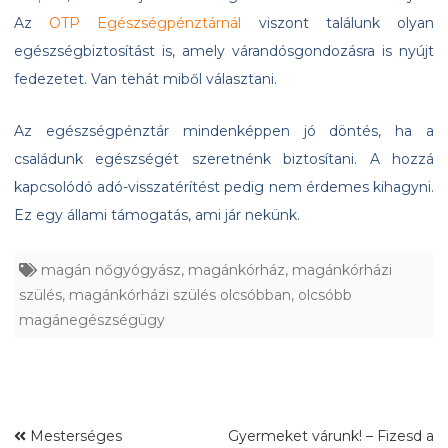
Az
OTP Egészségpénztárnál
viszont találunk olyan
egészségbiztosítást is, amely várandósgondozásra is nyújt
fedezetet. Van tehát miből választani.
Az egészségpénztár mindenképpen jó döntés, ha a
családunk egészségét szeretnénk biztosítani. A hozzá
kapcsolódó adó-visszatérítést pedig nem érdemes kihagyni.
Ez egy állami támogatás, ami jár nekünk.
magán nőgyógyász
,
magánkórház
,
magánkórházi
szülés
,
magánkórházi szülés olcsóbban
,
olcsóbb
magánegészségügy
Mesterséges
Gyermeket várunk! – Fizesd a