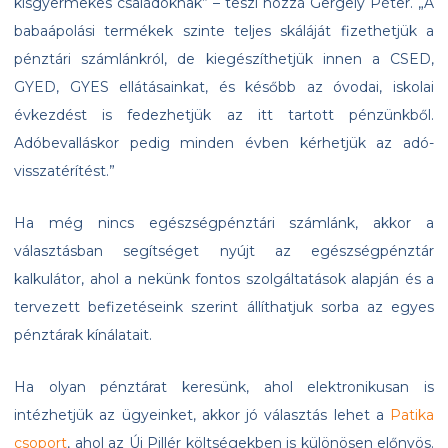
kisgyermekes családoknak” – teszi hozzá Gergely Péter. „A
babaápolási termékek szinte teljes skáláját fizethetjük a
pénztári számlánkról, de kiegészíthetjük innen a CSED,
GYED, GYES ellátásainkat, és később az óvodai, iskolai
évkezdést is fedezhetjük az itt tartott pénzünkből.
Adóbevalláskor pedig minden évben kérhetjük az adó-
visszatérítést.”
Ha még nincs egészségpénztári számlánk, akkor a
választásban segítséget nyújt az egészségpénztár
kalkulátor, ahol a nekünk fontos szolgáltatások alapján és a
tervezett befizetéseink szerint állíthatjuk sorba az egyes
pénztárak kínálatait.
Ha olyan pénztárat keresünk, ahol elektronikusan is
intézhetjük az ügyeinket, akkor jó választás lehet a
Patika
csoport
, ahol az Új Pillér költségekben is különösen előnyös.