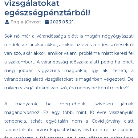
vizsgálatokat
egészségpénztárból!
FoglaljOrvost
2023.03.21.
Sok nő már a várandóssága előtt is magán nőgyógyászati
rendelésre jár akár akkor, amikor az éves rendes szűrésekről
van szó, akár akkor, amikor valami probléma miatt keresi fel
a szakembert. A várandósság időszaka alatt pedig ha lehet,
még jobban vigyázunk magunkra, így aki teheti, a
várandósság alatti vizsgálatokat is magánban végezteti. De
milyen vizsgálatokról van szó, és mennyibe kerül mindez?
A magyarok, ha megtehetik, szívesen járnak
magánorvoshoz. Ez egy több, mint 10 évre visszanyúló
tendencia, tehát egyáltalán nem a Covid-járvány alatt
tapasztalható orvosi kapacitáshiány hívta életre, az csupán