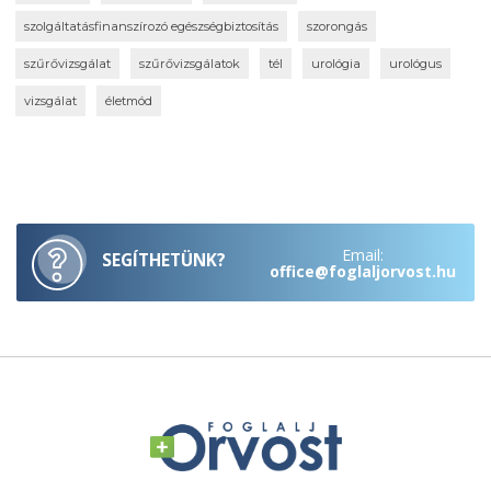
szolgáltatásfinanszírozó egészségbiztosítás
szorongás
szűrővizsgálat
szűrővizsgálatok
tél
urológia
urológus
vizsgálat
életmód
Email:
SEGÍTHETÜNK?
office@foglaljorvost.hu