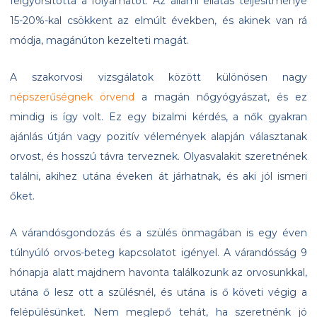
felgyorsította a folyamatot. Az állami ellátás teljesítménye
15-20%-kal csökkent az elmúlt években, és akinek van rá
módja, magánúton kezelteti magát.
A szakorvosi vizsgálatok között különösen nagy
népszerűségnek örvend
a magán nőgyógyászat, és ez
mindig is így volt. Ez egy bizalmi kérdés, a nők gyakran
ajánlás útján vagy pozitív vélemények alapján választanak
orvost, és hosszú távra terveznek. Olyasvalakit szeretnének
találni, akihez utána éveken át járhatnak, és aki jól ismeri
őket.
A várandósgondozás és a szülés önmagában is egy éven
túlnyúló orvos-beteg kapcsolatot igényel. A várandósság 9
hónapja alatt majdnem havonta találkozunk az orvosunkkal,
utána ő lesz ott a szülésnél, és utána is ő követi végig a
felépülésünket. Nem meglepő tehát, ha szeretnénk jó