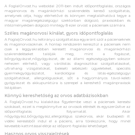
A FoglalOrvost.hu weboldal 2011-ben indult időpontfoglalási, országos
magánorvos és magánkórházi szakrendelés kereső szolgáltatás,
amelynek célja, hogy elérhetővé és könnyen megtalálhatóvá tegye a
magyar magánegészségügyi szektorban dolgozó, praxisokban és
intézményekben dolgozó mintegy 8 ezer orvost a páciensek számára.
Széles magánorvosi kínálat, gyors időpontfoglalás
A FoglaljOrvost.hu kétirányú szolgáltatása egyaránt szól a pácienseknek
és magánorvosoknak. A honlap rendszerén keresztül a páciensek nem
csak a leggyakrabban keresett magánorvosi és magánkórházi
szakrendeléseket találják meg, mint a fogászat,
bőrgyógyászat,nőgyógyászat, de az állami egészségügyben sokszor
nehezen elérhető, vagy várólistás diagnosztikai szolgáltatásokat,
ultrahang vizsgálatokat, baleseti sebészeti ügyeleteket, speciális
gyermekgyógyászatot, kardiológiai és látás-egészségügyi
szolgáltatókat, allergológusokat, sőt a hagyományos távol-keleti
gyógyászat és akkupunktúra is szerepel a kereshető magánpraxisok
listájában.
Könnyű kereshetőség az orvos adatbázisokban
A FoglaljOrvost.hu kialakítása figyelembe veszi a páciensek keresési
szokásait, ezzel is megkönnyítve az orvosok elérését és egyszerűsítve az
időpontfoglalás folyamatát. Akár
nőgyógyász,bőrgyógyász,allergológus szakorvos, akár budapesti ill.
vidéki keresésből indul el a páciens, arra törekszünk, hogy minél
kevesebb kattintással elérje az időpont-foglalási lehetőséget.
Hasznos orvos visszajelzések