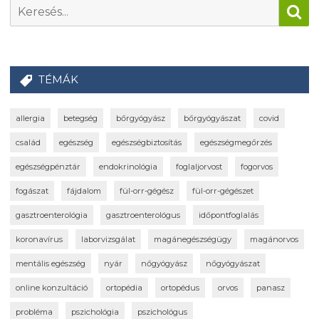
TÉMÁK
allergia
betegség
bőrgyógyász
bőrgyógyászat
covid
család
egészség
egészségbiztosítás
egészségmegőrzés
egészségpénztár
endokrinológia
foglaljorvost
fogorvos
fogászat
fájdalom
fül-orr-gégész
fül-orr-gégészet
gasztroenterológia
gasztroenterológus
időpontfoglalás
koronavírus
laborvizsgálat
magánegészségügy
magánorvos
mentális egészség
nyár
nőgyógyász
nőgyógyászat
online konzultáció
ortopédia
ortopédus
orvos
panasz
probléma
pszichológia
pszichológus