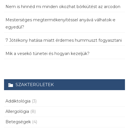
Nem is hinnéd mi minden okozhat bőrkiütést az arcodon
Mesterséges megtermékenyítéssel anyává válhatok-e
egyedül?
7 Jótékony hatása miatt érdemes hummuszt fogyasztani
Mik a vesekő tünetei és hogyan kezeljük?
SZAKTERÜLETEK
Addiktológia
(3)
Allergológia
(8)
Betegségek
(4)