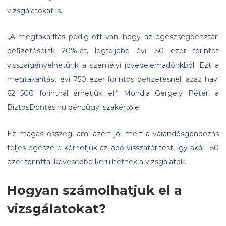
vizsgálatokat is.
„A megtakarítás pedig ott van, hogy az egészségpénztári
befizetéseink 20%-át, legfeljebb évi 150 ezer forintot
visszaigényelhetünk a személyi jövedelemadónkból. Ezt a
megtakarítást évi 750 ezer forintos befizetésnél, azaz havi
62 500 forintnál érhetjük el.” Mondja Gergely Péter, a
BiztosDöntés.hu pénzügyi szakértője.
Ez magas összeg, ami azért jó, mert a várandósgondozás
teljes egészére kérhetjük az adó-visszatérítést, így akár 150
ezer forinttal kevesebbe kerülhetnek a vizsgálatok.
Hogyan számolhatjuk el a
vizsgálatokat?