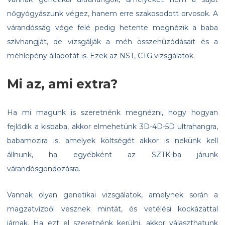
nőgyógyászunk végez, hanem erre szakosodott orvosok. A
várandósság vége felé pedig hetente megnézik a baba
szívhangját, de vizsgálják a méh összehúzódásait és a
méhlepény állapotát is. Ezek az NST, CTG vizsgálatok.
Mi az, ami extra?
Ha mi magunk is szeretnénk megnézni, hogy hogyan
fejlődik a kisbaba, akkor elmehetünk 3D-4D-5D ultrahangra,
babamozira is, amelyek költségét akkor is nekünk kell
állnunk, ha egyébként az SZTK-ba járunk
várandósgondozásra.
Vannak olyan genetikai vizsgálatok, amelynek során a
magzatvízből vesznek mintát, és vetélési kockázattal
járnak. Ha ezt el szeretnénk kerülni, akkor választhatunk