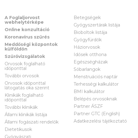
A Foglaljorvost
Betegségek
webhelytérképe
Gyógyszertárak listája
Online konzultáció
Bioboltok listája
Koronavírus szűrés
Gyógyfürdők
Meddőségi központok
Háziorvosok
külföldön
Idősek otthona
Szűrővizsgálatok
Egészségházak
Orvosok foglalható
időponttal
Sóbarlangok
További orvosok
Menstruációs naptár
Orvosok időponttal
Terhességi kalkulátor
látogatás oka szerint
BMI kalkulátor
Klinikák foglalható
Belépés orvosoknak
időponttal
Partner ÁSZF
További klinikák
Partner GTC (English)
Állami klinikák listája
Adatkezelési tájékoztató
Állami fogászati rendelők
Dietetikusok
Gyógyászati