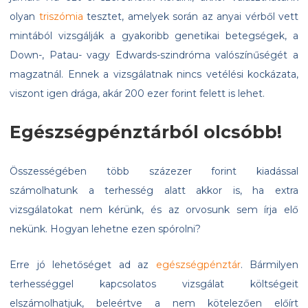
olyan
triszómia
tesztet, amelyek során az anyai vérből vett
mintából vizsgálják a gyakoribb genetikai betegségek, a
Down-, Patau- vagy Edwards-szindróma valószínűségét a
magzatnál. Ennek a vizsgálatnak nincs vetélési kockázata,
viszont igen drága, akár 200 ezer forint felett is lehet.
Egészségpénztárból olcsóbb!
Összességében több százezer forint kiadással
számolhatunk a terhesség alatt akkor is, ha extra
vizsgálatokat nem kérünk, és az orvosunk sem írja elő
nekünk. Hogyan lehetne ezen spórolni?
Erre jó lehetőséget ad az
egészségpénztár
. Bármilyen
terhességgel kapcsolatos vizsgálat költségeit
elszámolhatjuk, beleértve a nem kötelezően előírt