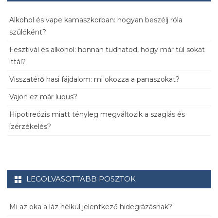
Alkohol és vape kamaszkorban: hogyan beszélj róla
szülőként?
Fesztivál és alkohol: honnan tudhatod, hogy már túl sokat
ittál?
Visszatérő hasi fájdalom: mi okozza a panaszokat?
Vajon ez már lupus?
Hipotireózis miatt tényleg megváltozik a szaglás és
ízérzékelés?
LEGOLVASOTTABB POSZTOK
Mi az oka a láz nélkül jelentkező hidegrázásnak?