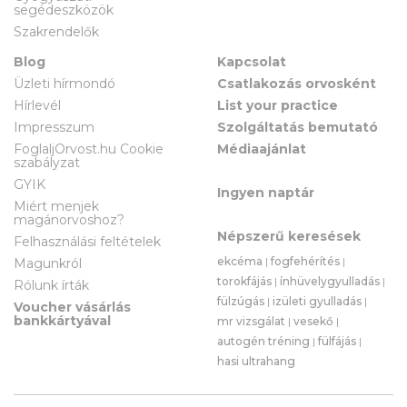
segédeszközök
Szakrendelők
Blog
Kapcsolat
Üzleti hírmondó
Csatlakozás orvosként
Hírlevél
List your practice
Impresszum
Szolgáltatás bemutató
FoglaljOrvost.hu Cookie
Médiaajánlat
szabályzat
GYIK
Ingyen naptár
Miért menjek
magánorvoshoz?
Népszerű keresések
Felhasználási feltételek
ekcéma
|
fogfehérítés
|
Magunkról
torokfájás
|
ínhüvelygyulladás
|
Rólunk írták
fülzúgás
|
izületi gyulladás
|
Voucher vásárlás
bankkártyával
mr vizsgálat
|
vesekő
|
autogén tréning
|
fülfájás
|
hasi ultrahang