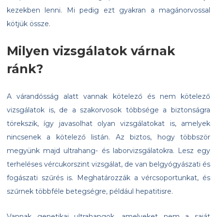
kezekben lenni. Mi pedig ezt gyakran a magánorvossal
kötjük össze.
Milyen vizsgálatok várnak
ránk?
A várandósság alatt vannak kötelező és nem kötelező
vizsgálatok is, de a szakorvosok többsége a biztonságra
törekszik, így javasolhat olyan vizsgálatokat is, amelyek
nincsenek a kötelező listán. Az biztos, hogy többször
megyünk majd ultrahang- és laborvizsgálatokra. Lesz egy
terheléses vércukorszint vizsgálat, de van belgyógyászati és
fogászati szűrés is. Meghatározzák a vércsoportunkat, és
szűrnek többféle betegségre, például hepatitisre.
Vannak genetikai ultrahangok, amelyeket nem a saját