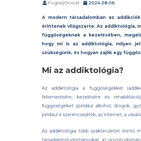
FoglaljOrvost
2024.08.06.
A modern társadalomban az addikció
érintenek világszerte. Az addiktológia,
függőségeknek a kezelésében, megel
hogy mi is az addiktológia, milyen jel
szükségünk, és hogyan zajlik egy függős
Mi az addiktológia?
Az addiktológia a függőségekkel (addik
felismerésére, kezelésére és rehabilitá
függőségeket (például alkohol, drogok, gyó
például a szerencsejáték, az internet, a vásá
Az addiktológia több szakterületet érintő me
társadalomtudományokat, az orvostudomány