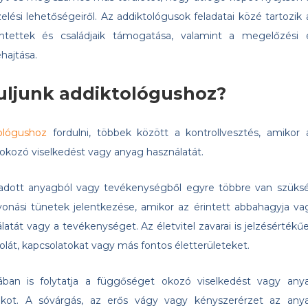
elési lehetőségeiről. Az addiktológusok feladatai közé tartozik 
rintettek és családjaik támogatása, valamint a megelőzési 
hajtása.
uljunk addiktológushoz?
ológushoz
fordulni, többek között a kontrollvesztés, amikor 
 okozó viselkedést vagy anyag használatát.
 adott anyagból vagy tevékenységből egyre többre van szüks
onási tünetek jelentkezése, amikor az érintett abbahagyja va
tát vagy a tevékenységet. Az életvitel zavarai is jelzésértékűe
olát, kapcsolatokat vagy más fontos életterületeket.
ban is folytatja a függőséget okozó viselkedést vagy any
okot. A sóvárgás, az erős vágy vagy kényszerérzet az any