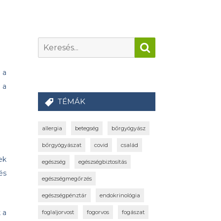
 a
 a
TÉMÁK
allergia
betegség
bőrgyógyász
bőrgyógyászat
covid
család
ek
egészség
egészségbiztosítás
és
egészségmegőrzés
egészségpénztár
endokrinológia
 a
foglaljorvost
fogorvos
fogászat