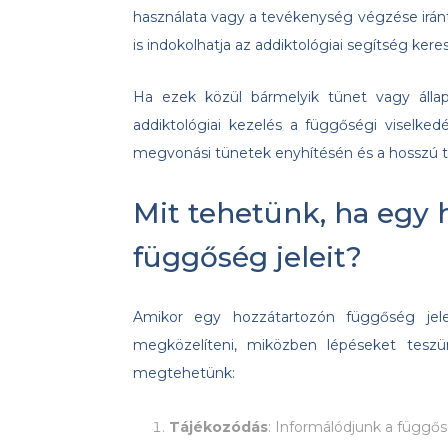
használata vagy a tevékenység végzése iránt
is indokolhatja az addiktológiai segítség kere
Ha ezek közül bármelyik tünet vagy állapo
addiktológiai kezelés a függőségi viselke
megvonási tünetek enyhítésén és a hosszú t
Mit tehetünk, ha egy 
függőség jeleit?
Amikor egy hozzátartozón függőség jele
megközelíteni, miközben lépéseket teszü
megtehetünk:
Tájékozódás
: Informálódjunk a függő