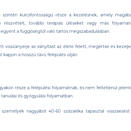
 szintén kulcsfontosságú része a kezelésnek, amely magáb
ó részvételt, további terápiás üléseket vagy más folyamat
 egyént a függőségtől való tartós megszabadulásban.
tt visszanyerje az irányítást az élete felett, megértse és kezelje
 kapjon a hosszú távú felépülés útján.
akori része a felépülési folyamatnak, és nem feltétlenül jelenti
 tanulási és gyógyulási folyamatban.
személyek nagyjából 40-60 százaléka tapasztal visszaesést