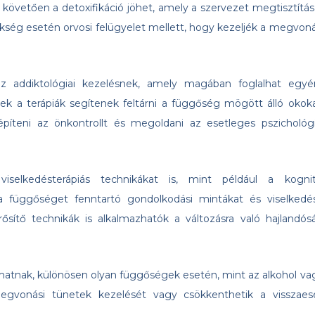
 követően a detoxifikáció jöhet, amely a szervezet megtisztítás
ség esetén orvosi felügyelet mellett, hogy kezeljék a megvoná
z addiktológiai kezelésnek, amely magában foglalhat egyén
zek a terápiák segítenek feltárni a függőség mögött álló okoka
építeni az önkontrollt és megoldani az esetleges pszichológi
selkedésterápiás technikákat is, mint például a kognit
i a függőséget fenntartó gondolkodási mintákat és viselkedés
ősítő technikák is alkalmazhatók a változásra való hajlandós
amatnak, különösen olyan függőségek esetén, mint az alkohol va
megvonási tünetek kezelését vagy csökkenthetik a visszaes