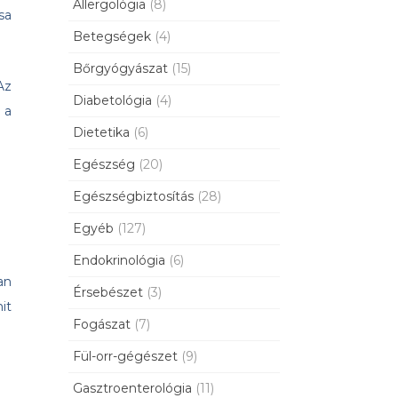
Allergológia
(8)
sa
Betegségek
(4)
Bőrgyógyászat
(15)
Az
Diabetológia
(4)
 a
Dietetika
(6)
Egészség
(20)
Egészségbiztosítás
(28)
Egyéb
(127)
Endokrinológia
(6)
an
Érsebészet
(3)
it
Fogászat
(7)
Fül-orr-gégészet
(9)
Gasztroenterológia
(11)