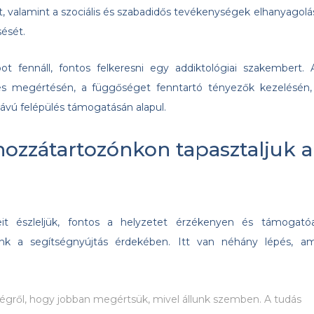
, valamint a szociális és szabadidős tevékenységek elhanyagolá
sését.
t fennáll, fontos felkeresni egy addiktológiai szakembert. 
dés megértésén, a függőséget fenntartó tényezők kezelésén,
ávú felépülés támogatásán alapul.
hozzátartozónkon tapasztaljuk a
it észleljük, fontos a helyzetet érzékenyen és támogató
nk a segítségnyújtás érdekében. Itt van néhány lépés, am
ségről, hogy jobban megértsük, mivel állunk szemben. A tudás