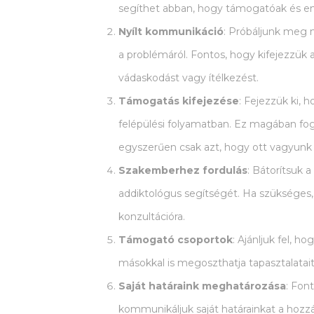
segíthet abban, hogy támogatóak és e
Nyílt kommunikáció
: Próbáljunk meg 
a problémáról. Fontos, hogy kifejezzük
vádaskodást vagy ítélkezést.
Támogatás kifejezése
: Fejezzük ki, 
felépülési folyamatban. Ez magában fogl
egyszerűen csak azt, hogy ott vagyunk
Szakemberhez fordulás
: Bátorítsuk 
addiktológus segítségét. Ha szükséges, 
konzultációra.
Támogató csoportok
: Ajánljuk fel, 
másokkal is megoszthatja tapasztalatait
Saját határaink meghatározása
: Fon
kommunikáljuk saját határainkat a hozzá