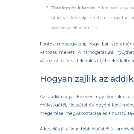
Türelem és kitartás
: A felépülés gyak
kitartóak, készüljünk fel arra, hogy tám
visszaesések esetén is.
Fontos megjegyezni, hogy bár szeretnénk 
változás mellett. A támogatásunk nyújtha
változáshoz, de a felépülés útját nekik kell vé
Hogyan zajlik az addik
Az addiktológiai kezelés egy komplex é
mélységétől, típusától és egyéni körülmény
megértése, megváltoztatása és a hosszú táv
A kezelés általában több lépésből áll, amely