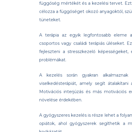
függőség mértékét és a kezelési tervet. Ezt
célozza a függőséget okozó anyagoktól, szük
tüneteket.
A terápia az egyik legfontosabb eleme a
csoportos vagy családi terápiás üléseket. E
fejleszteni a stresszkezelő képességeket, 
problémákat.
A kezelés során gyakran alkalmaznak vi
viselkedésterápiát, amely segít átalakítan
Motivációs interjúzás és más motivációs er
növelése érdekében.
A gyógyszeres kezelés is része lehet a foly
opiátok, ahol gyógyszerek segíthetik a 
kockázatát.