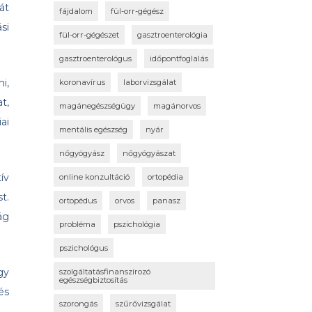
át
fájdalom
fül-orr-gégész
si
fül-orr-gégészet
gasztroenterológia
gasztroenterológus
időpontfoglalás
i,
koronavírus
laborvizsgálat
t,
magánegészségügy
magánorvos
ai
mentális egészség
nyár
nőgyógyász
nőgyógyászat
ív
online konzultáció
ortopédia
t.
ortopédus
orvos
panasz
ág
probléma
pszichológia
pszichológus
gy
szolgáltatásfinanszírozó
egészségbiztosítás
és
szorongás
szűrővizsgálat