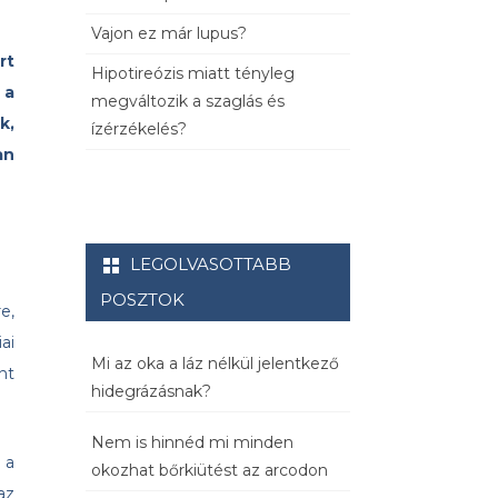
Vajon ez már lupus?
rt
Hipotireózis miatt tényleg
 a
megváltozik a szaglás és
k,
ízérzékelés?
an
LEGOLVASOTTABB
POSZTOK
e,
ai
Mi az oka a láz nélkül jelentkező
nt
hidegrázásnak?
Nem is hinnéd mi minden
 a
okozhat bőrkiütést az arcodon
az