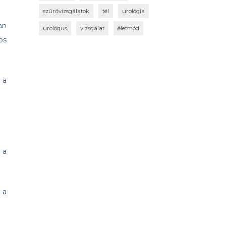
szűrővizsgálatok
tél
urológia
an
urológus
vizsgálat
életmód
os
 a
 a
 a