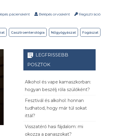
épés páciensként
Belépés orvosként
Regisztráció
zat
Gasztroenterológia
Nőgyógyászat
Fogászat
LEGFRISSEBB
POSZTOK
Alkohol és vape kamaszkorban:
hogyan beszélj róla szülőként?
Fesztivál és alkohol: honnan
tudhatod, hogy már túl sokat
ittál?
Visszatérő hasi fájdalom: mi
okozza a panaszokat?