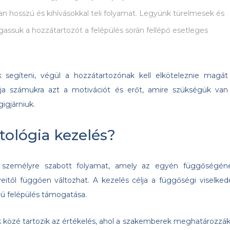
ran hosszú és kihívásokkal teli folyamat. Legyünk türelmesek és
ogassuk a hozzátartozót a felépülés során fellépő esetleges
segíteni, végül a hozzátartozónak kell elköteleznie magát
tja számukra azt a motivációt és erőt, amire szükségük van
gigjárniuk.
tológia kezelés?
s személyre szabott folyamat, amely az egyén függőségén
eitől függően változhat. A kezelés célja a függőségi viselked
ú felépülés támogatása.
ek közé tartozik az értékelés, ahol a szakemberek meghatározzák