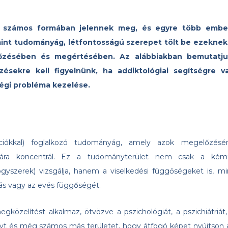
k számos formában jelennek meg, és egyre több embe
 mint tudományág, létfontosságú szerepet tölt be ezeknek
őzésében és megértésében. Az alábbiakban bemutatju
zésekre kell figyelnünk, ha addiktológiai segítségre v
égi probléma kezelése.
ciókkal) foglalkozó tudományág, amely azok megelőzésér
ciójára koncentrál. Ez a tudományterület nem csak a kémi
gyszerek) vizsgálja, hanem a viselkedési függőségeket is, mi
rlás vagy az evés függőségét.
gközelítést alkalmaz, ötvözve a pszichológiát, a pszichiátriát,
t és még számos más területet, hogy átfogó képet nyújtson 