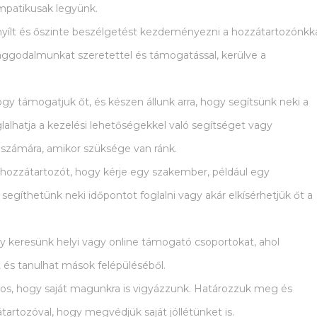
mpatikusak legyünk.
nyílt és őszinte beszélgetést kezdeményezni a hozzátartozónkk
 aggodalmunkat szeretettel és támogatással, kerülve a
hogy támogatjuk őt, és készen állunk arra, hogy segítsünk neki a
alhatja a kezelési lehetőségekkel való segítséget vagy
 számára, amikor szüksége van ránk.
a hozzátartozót, hogy kérje egy szakember, például egy
segíthetünk neki időpontot foglalni vagy akár elkísérhetjük őt a
hogy keresünk helyi vagy online támogató csoportokat, ahol
 és tanulhat mások felépüléséből.
tos, hogy saját magunkra is vigyázzunk. Határozzuk meg és
tartozóval, hogy megvédjük saját jóllétünket is.