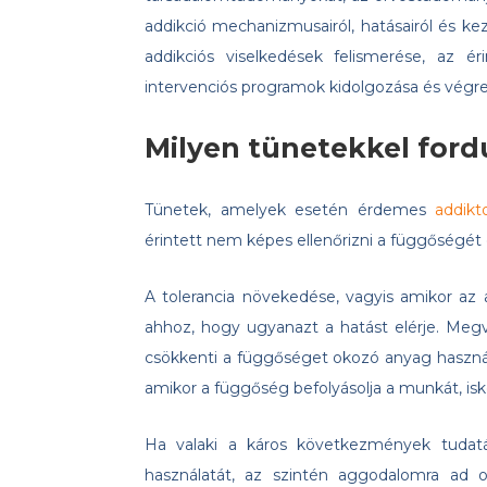
addikció mechanizmusairól, hatásairól és kez
addikciós viselkedések felismerése, az é
intervenciós programok kidolgozása és végre
Milyen tünetekkel ford
Tünetek, amelyek esetén érdemes
addikt
érintett nem képes ellenőrizni a függőségét
A tolerancia növekedése, vagyis amikor az
ahhoz, hogy ugyanazt a hatást elérje. Megv
csökkenti a függőséget okozó anyag használa
amikor a függőség befolyásolja a munkát, isk
Ha valaki a káros következmények tudatá
használatát, az szintén aggodalomra ad 