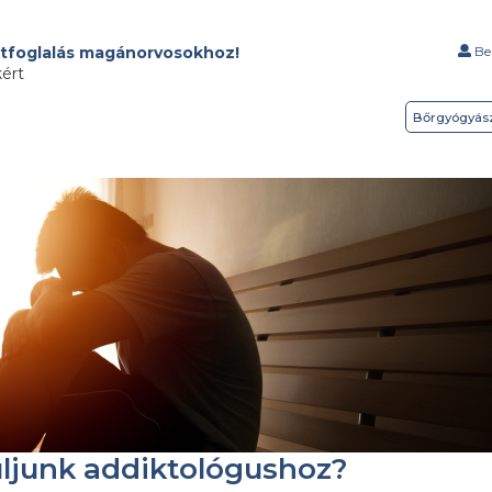
tfoglalás magánorvosokhoz!
Bel
kért
Bőrgyógyás
uljunk addiktológushoz?