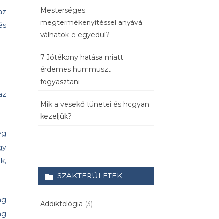
Mesterséges
az
megtermékenyítéssel anyává
és
válhatok-e egyedül?
7 Jótékony hatása miatt
érdemes hummuszt
fogyasztani
az
Mik a vesekő tünetei és hogyan
kezeljük?
ég
gy
k,
SZAKTERÜLETEK
ag
Addiktológia
(3)
ag