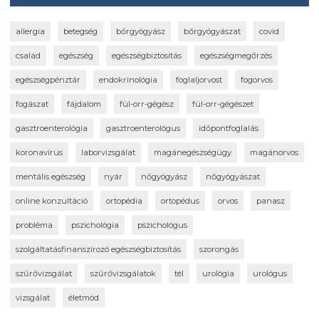
allergia
betegség
bőrgyógyász
bőrgyógyászat
covid
család
egészség
egészségbiztosítás
egészségmegőrzés
egészségpénztár
endokrinológia
foglaljorvost
fogorvos
fogászat
fájdalom
fül-orr-gégész
fül-orr-gégészet
gasztroenterológia
gasztroenterológus
időpontfoglalás
koronavírus
laborvizsgálat
magánegészségügy
magánorvos
mentális egészség
nyár
nőgyógyász
nőgyógyászat
online konzultáció
ortopédia
ortopédus
orvos
panasz
probléma
pszichológia
pszichológus
szolgáltatásfinanszírozó egészségbiztosítás
szorongás
szűrővizsgálat
szűrővizsgálatok
tél
urológia
urológus
vizsgálat
életmód