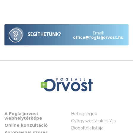
Email:
SEGÍTHETÜNK?
office@foglaljorvost.hu
A Foglaljorvost
Betegségek
webhelytérképe
Gyógyszertárak listája
Online konzultáció
Bioboltok listája
Koronavírus szűrés