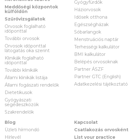
Gyógyfürdők
Meddőségi központok
Háziorvosok
külföldön
Idősek otthona
Szűrővizsgálatok
Egészségházak
Orvosok foglalható
időponttal
Sóbarlangok
További orvosok
Menstruációs naptár
Orvosok időponttal
Terhességi kalkulátor
látogatás oka szerint
BMI kalkulátor
Klinikák foglalható
Belépés orvosoknak
időponttal
Partner ÁSZF
További klinikák
Partner GTC (English)
Állami klinikák listája
Adatkezelési tájékoztató
Állami fogászati rendelők
Dietetikusok
Gyógyászati
segédeszközök
Szakrendelők
Blog
Kapcsolat
Üzleti hírmondó
Csatlakozás orvosként
Hírlevél
List your practice