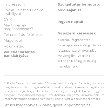
Impresszum
Szolgáltatás bemutató
FoglaljOrvost.hu Cookie
Médiaajánlat
szabályzat
GYIK
Ingyen naptár
Miért menjek
magánorvoshoz?
Népszerű keresések
Felhasználási feltételek
ekcéma
|
fogfehérítés
|
Magunkról
torokfájás
|
ínhüvelygyulladás
|
Rólunk írták
fülzúgás
|
izületi gyulladás
|
Voucher vásárlás
bankkártyával
mr vizsgálat
|
vesekő
|
autogén tréning
|
fülfájás
|
hasi ultrahang
A FoglalOrvost.hu weboldal 2011-ben indult időpontfoglalási, országos
magánorvos és magánkórházi szakrendelés kereső szolgáltatás,
amelynek célja, hogy elérhetővé és könnyen megtalálhatóvá tegye a
magyar magánegészségügyi szektorban dolgozó, praxisokban és
intézményekben dolgozó mintegy 8 ezer orvost a páciensek számára.
Széles magánorvosi kínálat, gyors időpontfoglalás