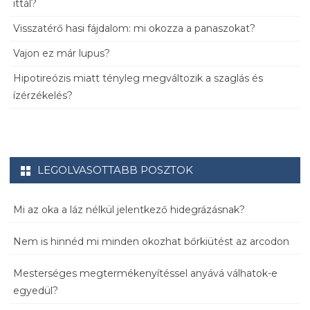
ittál?
Visszatérő hasi fájdalom: mi okozza a panaszokat?
Vajon ez már lupus?
Hipotireózis miatt tényleg megváltozik a szaglás és
ízérzékelés?
LEGOLVASOTTABB POSZTOK
Mi az oka a láz nélkül jelentkező hidegrázásnak?
Nem is hinnéd mi minden okozhat bőrkiütést az arcodon
Mesterséges megtermékenyítéssel anyává válhatok-e
egyedül?