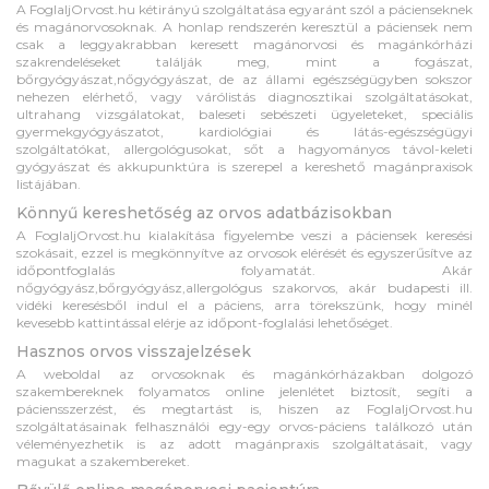
A FoglaljOrvost.hu kétirányú szolgáltatása egyaránt szól a pácienseknek
és magánorvosoknak. A honlap rendszerén keresztül a páciensek nem
csak a leggyakrabban keresett magánorvosi és magánkórházi
szakrendeléseket találják meg, mint a fogászat,
bőrgyógyászat,nőgyógyászat, de az állami egészségügyben sokszor
nehezen elérhető, vagy várólistás diagnosztikai szolgáltatásokat,
ultrahang vizsgálatokat, baleseti sebészeti ügyeleteket, speciális
gyermekgyógyászatot, kardiológiai és látás-egészségügyi
szolgáltatókat, allergológusokat, sőt a hagyományos távol-keleti
gyógyászat és akkupunktúra is szerepel a kereshető magánpraxisok
listájában.
Könnyű kereshetőség az orvos adatbázisokban
A FoglaljOrvost.hu kialakítása figyelembe veszi a páciensek keresési
szokásait, ezzel is megkönnyítve az orvosok elérését és egyszerűsítve az
időpontfoglalás folyamatát. Akár
nőgyógyász,bőrgyógyász,allergológus szakorvos, akár budapesti ill.
vidéki keresésből indul el a páciens, arra törekszünk, hogy minél
kevesebb kattintással elérje az időpont-foglalási lehetőséget.
Hasznos orvos visszajelzések
A weboldal az orvosoknak és magánkórházakban dolgozó
szakembereknek folyamatos online jelenlétet biztosít, segíti a
páciensszerzést, és megtartást is, hiszen az FoglaljOrvost.hu
szolgáltatásainak felhasználói egy-egy orvos-páciens találkozó után
véleményezhetik is az adott magánpraxis szolgáltatásait, vagy
magukat a szakembereket.