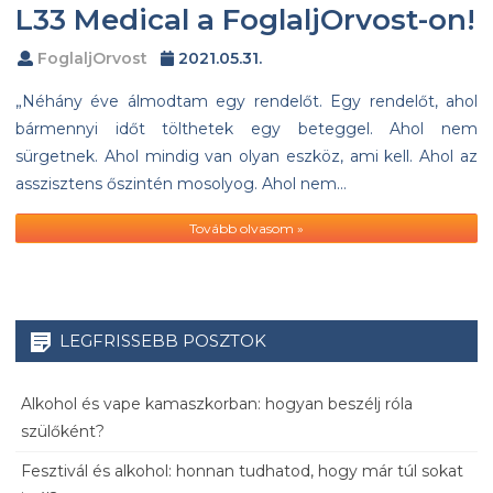
L33 Medical a FoglaljOrvost-on!
FoglaljOrvost
2021.05.31.
„Néhány éve álmodtam egy rendelőt. Egy rendelőt, ahol
bármennyi időt tölthetek egy beteggel. Ahol nem
sürgetnek. Ahol mindig van olyan eszköz, ami kell. Ahol az
asszisztens őszintén mosolyog. Ahol nem…
Tovább olvasom »
LEGFRISSEBB POSZTOK
Alkohol és vape kamaszkorban: hogyan beszélj róla
szülőként?
Fesztivál és alkohol: honnan tudhatod, hogy már túl sokat