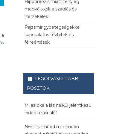
Hipotireózis miatt tényleg
megváltozik a szaglás és
ízérzékelés?
Pajzsmirigybetegségekkel
kapcsolatos tévhitek és
 a
félreértések
ás
LEGOLVASOTTABB
POSZTOK
Mi az oka a láz nélkül jelentkező
hidegrázásnak?
Nem is hinnéd mi minden