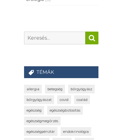
TÉMÁK
allergia
betegség
bőrgyógyász
bőrgyógyászat
covid
család
egészség
egészségbiztosítás
egészségmegőrzés
egészségpénztár
endokrinológia