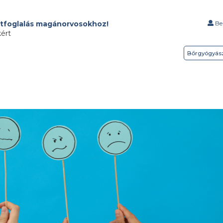
tfoglalás magánorvosokhoz!
Bel
kért
Bőrgyógyás