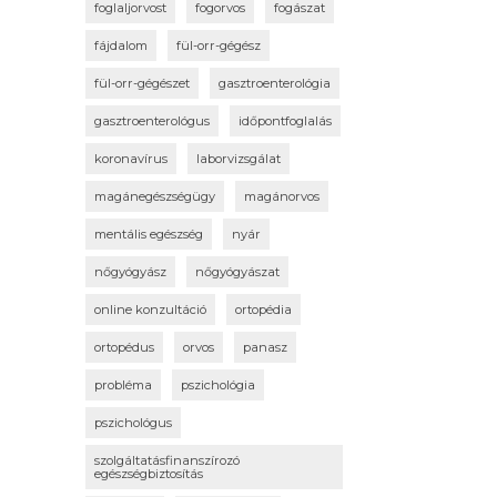
foglaljorvost
fogorvos
fogászat
fájdalom
fül-orr-gégész
fül-orr-gégészet
gasztroenterológia
gasztroenterológus
időpontfoglalás
koronavírus
laborvizsgálat
magánegészségügy
magánorvos
mentális egészség
nyár
nőgyógyász
nőgyógyászat
online konzultáció
ortopédia
ortopédus
orvos
panasz
probléma
pszichológia
pszichológus
szolgáltatásfinanszírozó
egészségbiztosítás