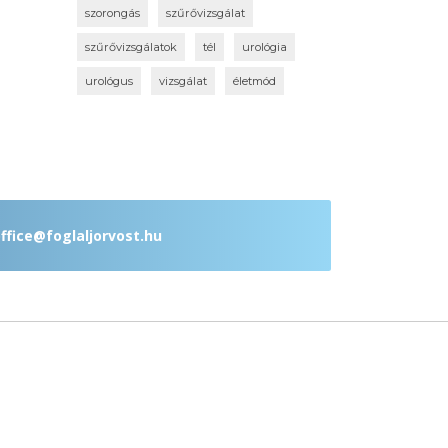
szorongás
szűrővizsgálat
szűrővizsgálatok
tél
urológia
urológus
vizsgálat
életmód
ffice@foglaljorvost.hu