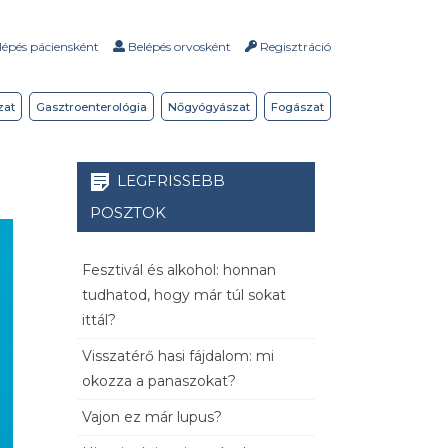
épés páciensként
Belépés orvosként
Regisztráció
zat
Gasztroenterológia
Nőgyógyászat
Fogászat
LEGFRISSEBB
POSZTOK
Fesztivál és alkohol: honnan
tudhatod, hogy már túl sokat
ittál?
Visszatérő hasi fájdalom: mi
okozza a panaszokat?
Vajon ez már lupus?