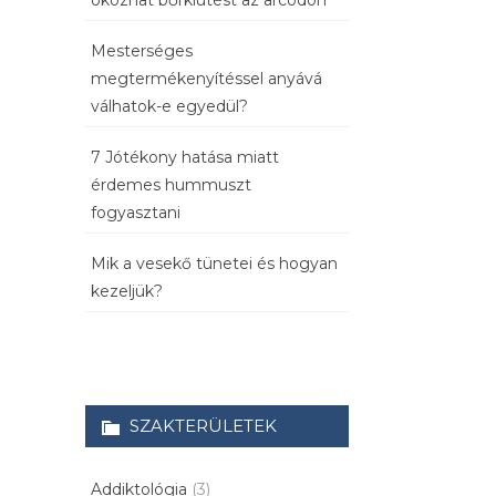
okozhat bőrkiütést az arcodon
Mesterséges
megtermékenyítéssel anyává
válhatok-e egyedül?
7 Jótékony hatása miatt
érdemes hummuszt
fogyasztani
Mik a vesekő tünetei és hogyan
kezeljük?
SZAKTERÜLETEK
Addiktológia
(3)