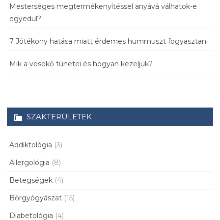
Mesterséges megtermékenyítéssel anyává válhatok-e
egyedül?
7 Jótékony hatása miatt érdemes hummuszt fogyasztani
Mik a vesekő tünetei és hogyan kezeljük?
SZAKTERÜLETEK
Addiktológia
(3)
Allergológia
(8)
Betegségek
(4)
Bőrgyógyászat
(15)
Diabetológia
(4)