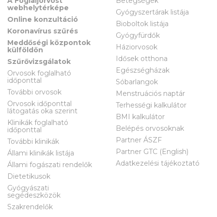
A Foglaljorvost
Betegségek
webhelytérképe
Gyógyszertárak listája
Online konzultáció
Bioboltok listája
Koronavírus szűrés
Gyógyfürdők
Meddőségi központok
Háziorvosok
külföldön
Idősek otthona
Szűrővizsgálatok
Egészségházak
Orvosok foglalható
időponttal
Sóbarlangok
További orvosok
Menstruációs naptár
Orvosok időponttal
Terhességi kalkulátor
látogatás oka szerint
BMI kalkulátor
Klinikák foglalható
Belépés orvosoknak
időponttal
Partner ÁSZF
További klinikák
Partner GTC (English)
Állami klinikák listája
Adatkezelési tájékoztató
Állami fogászati rendelők
Dietetikusok
Gyógyászati
segédeszközök
Szakrendelők