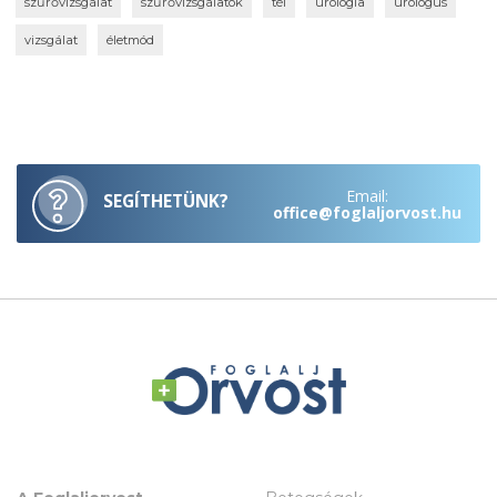
szűrővizsgálat
szűrővizsgálatok
tél
urológia
urológus
vizsgálat
életmód
Email:
SEGÍTHETÜNK?
office@foglaljorvost.hu