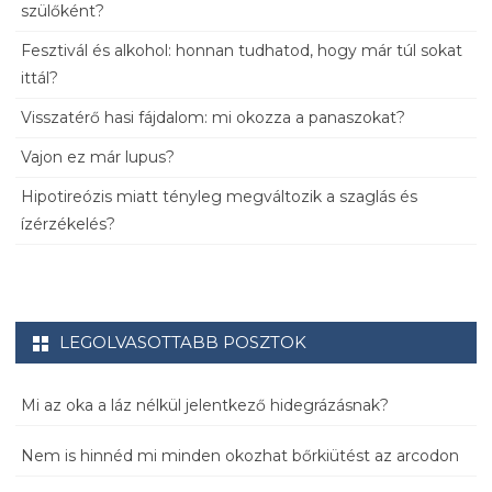
szülőként?
Fesztivál és alkohol: honnan tudhatod, hogy már túl sokat
ittál?
Visszatérő hasi fájdalom: mi okozza a panaszokat?
Vajon ez már lupus?
Hipotireózis miatt tényleg megváltozik a szaglás és
ízérzékelés?
LEGOLVASOTTABB POSZTOK
Mi az oka a láz nélkül jelentkező hidegrázásnak?
Nem is hinnéd mi minden okozhat bőrkiütést az arcodon