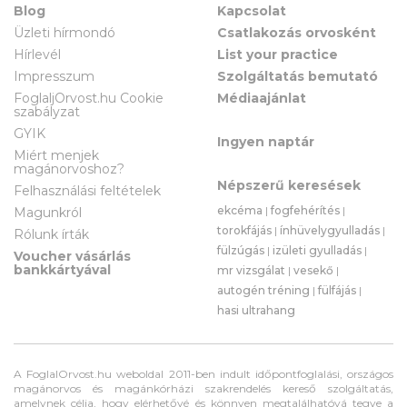
Blog
Kapcsolat
Üzleti hírmondó
Csatlakozás orvosként
Hírlevél
List your practice
Impresszum
Szolgáltatás bemutató
FoglaljOrvost.hu Cookie
Médiaajánlat
szabályzat
GYIK
Ingyen naptár
Miért menjek
magánorvoshoz?
Népszerű keresések
Felhasználási feltételek
ekcéma
|
fogfehérítés
|
Magunkról
torokfájás
|
ínhüvelygyulladás
|
Rólunk írták
fülzúgás
|
izületi gyulladás
|
Voucher vásárlás
bankkártyával
mr vizsgálat
|
vesekő
|
autogén tréning
|
fülfájás
|
hasi ultrahang
A FoglalOrvost.hu weboldal 2011-ben indult időpontfoglalási, országos
magánorvos és magánkórházi szakrendelés kereső szolgáltatás,
amelynek célja, hogy elérhetővé és könnyen megtalálhatóvá tegye a