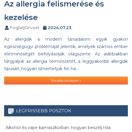
Az allergia felismerése és
kezelése
FoglaljOrvost
2024.07.23.
Az allergiák a modern társadalom egyik gyakori
egészségügyi problémáját jelentik, amelyek számos ember
életminőségét befolyásolják világszerte. Az alábbiakban
tárgyaljuk az allergia természetét, a leggyakoribb allergiák
típusait, hogyan ismerhetjük fel, ha…
Tovább olvasom »
LEGFRISSEBB POSZTOK
Alkohol és vape kamaszkorban: hogyan beszélj róla