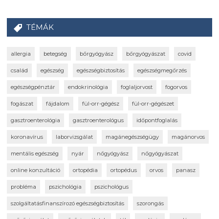
TÉMÁK
allergia
betegség
bőrgyógyász
bőrgyógyászat
covid
család
egészség
egészségbiztosítás
egészségmegőrzés
egészségpénztár
endokrinológia
foglaljorvost
fogorvos
fogászat
fájdalom
fül-orr-gégész
fül-orr-gégészet
gasztroenterológia
gasztroenterológus
időpontfoglalás
koronavírus
laborvizsgálat
magánegészségügy
magánorvos
mentális egészség
nyár
nőgyógyász
nőgyógyászat
online konzultáció
ortopédia
ortopédus
orvos
panasz
probléma
pszichológia
pszichológus
szolgáltatásfinanszírozó egészségbiztosítás
szorongás