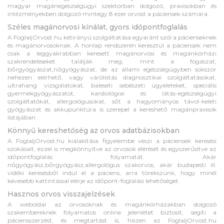
magyar magánegészségügyi szektorban dolgozó, praxisokban és
intézményekben dolgozó mintegy 8 ezer orvost a páciensek számára.
Széles magánorvosi kínálat, gyors időpontfoglalás
A FoglaljOrvost.hu kétirányú szolgáltatása egyaránt szól a pácienseknek
és magánorvosoknak. A honlap rendszerén keresztül a páciensek nem
csak a leggyakrabban keresett magánorvosi és magánkórházi
szakrendeléseket találják meg, mint a fogászat,
bőrgyógyászat,nőgyógyászat, de az állami egészségügyben sokszor
nehezen elérhető, vagy várólistás diagnosztikai szolgáltatásokat,
ultrahang vizsgálatokat, baleseti sebészeti ügyeleteket, speciális
gyermekgyógyászatot, kardiológiai és látás-egészségügyi
szolgáltatókat, allergológusokat, sőt a hagyományos távol-keleti
gyógyászat és akkupunktúra is szerepel a kereshető magánpraxisok
listájában.
Könnyű kereshetőség az orvos adatbázisokban
A FoglaljOrvost.hu kialakítása figyelembe veszi a páciensek keresési
szokásait, ezzel is megkönnyítve az orvosok elérését és egyszerűsítve az
időpontfoglalás folyamatát. Akár
nőgyógyász,bőrgyógyász,allergológus szakorvos, akár budapesti ill.
vidéki keresésből indul el a páciens, arra törekszünk, hogy minél
kevesebb kattintással elérje az időpont-foglalási lehetőséget.
Hasznos orvos visszajelzések
A weboldal az orvosoknak és magánkórházakban dolgozó
szakembereknek folyamatos online jelenlétet biztosít, segíti a
páciensszerzést, és megtartást is, hiszen az FoglaljOrvost.hu