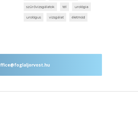
szűrővizsgálatok
tél
urológia
urológus
vizsgálat
életmód
ffice@foglaljorvost.hu