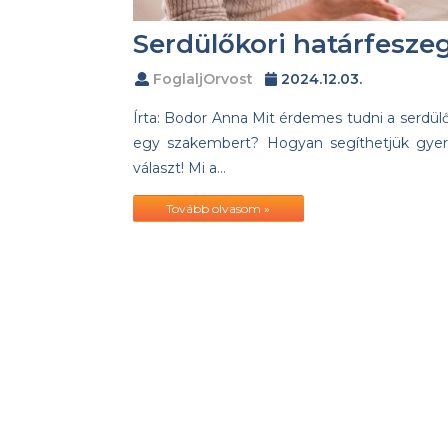
Serdülőkori határfeszege
FoglaljOrvost
2024.12.03.
Írta: Bodor Anna Mit érdemes tudni a serdül
egy szakembert? Hogyan segíthetjük gye
választ! Mi a…
Tovább olvasom »