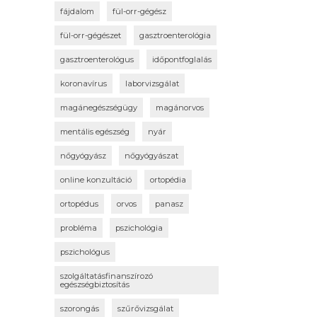
fájdalom
fül-orr-gégész
fül-orr-gégészet
gasztroenterológia
gasztroenterológus
időpontfoglalás
koronavírus
laborvizsgálat
magánegészségügy
magánorvos
mentális egészség
nyár
nőgyógyász
nőgyógyászat
online konzultáció
ortopédia
ortopédus
orvos
panasz
probléma
pszichológia
pszichológus
szolgáltatásfinanszírozó
egészségbiztosítás
szorongás
szűrővizsgálat