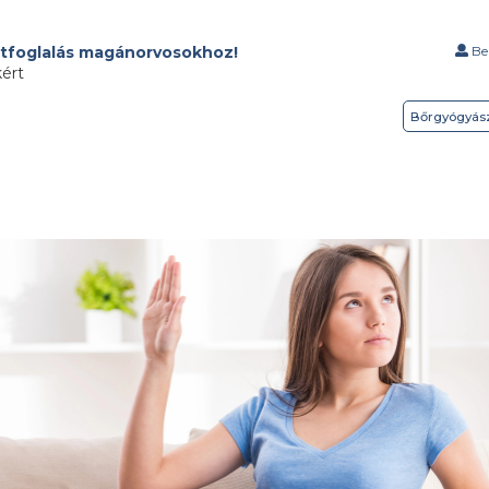
tfoglalás magánorvosokhoz!
Bel
kért
Bőrgyógyás