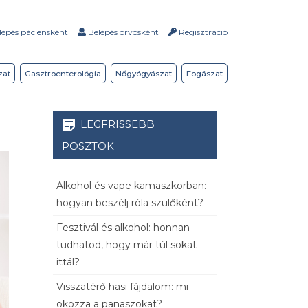
épés páciensként
Belépés orvosként
Regisztráció
zat
Gasztroenterológia
Nőgyógyászat
Fogászat
LEGFRISSEBB
POSZTOK
Alkohol és vape kamaszkorban:
hogyan beszélj róla szülőként?
Fesztivál és alkohol: honnan
tudhatod, hogy már túl sokat
ittál?
Visszatérő hasi fájdalom: mi
okozza a panaszokat?