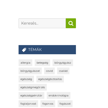
TÉMÁK
allergia
betegség
bőrgyógyász
bőrgyógyászat
covid
család
egészség
egészségbiztosítás
egészségmegőrzés
egészségpénztár
endokrinológia
foglaljorvost
fogorvos
fogászat