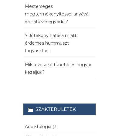
Mesterséges
megtermékenyítéssel anyává
válhatok-e egyedül?
7 Jótékony hatása miatt
érdemes hummuszt
fogyasztani
Mik a vesekő tünetei és hogyan
kezeljük?
SZAKTERÜLETEK
Addiktológia
(3)