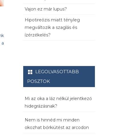
Vajon ez már lupus?
Hipotireózis miatt tényleg
megváltozik a szaglás és
ízérzékelés?
nk
 a
LEGOLVASOTTABB
POSZTOK
Mi az oka a láz nélkül jelentkező
hidegrázásnak?
Nem is hinnéd mi minden
okozhat bőrkiütést az arcodon