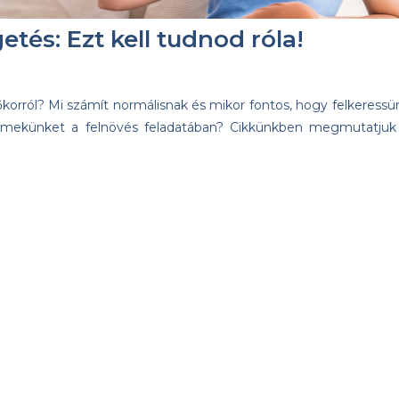
tés: Ezt kell tudnod róla!
őkorról? Mi számít normálisnak és mikor fontos, hogy felkeressü
rmekünket a felnövés feladatában? Cikkünkben megmutatjuk