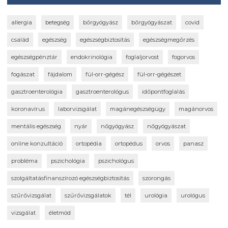
allergia
betegség
bőrgyógyász
bőrgyógyászat
covid
család
egészség
egészségbiztosítás
egészségmegőrzés
egészségpénztár
endokrinológia
foglaljorvost
fogorvos
fogászat
fájdalom
fül-orr-gégész
fül-orr-gégészet
gasztroenterológia
gasztroenterológus
időpontfoglalás
koronavírus
laborvizsgálat
magánegészségügy
magánorvos
mentális egészség
nyár
nőgyógyász
nőgyógyászat
online konzultáció
ortopédia
ortopédus
orvos
panasz
probléma
pszichológia
pszichológus
szolgáltatásfinanszírozó egészségbiztosítás
szorongás
szűrővizsgálat
szűrővizsgálatok
tél
urológia
urológus
vizsgálat
életmód