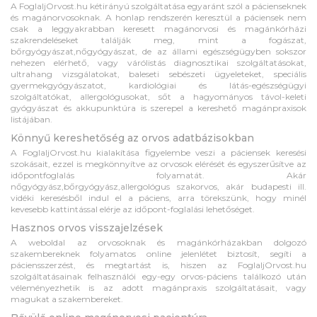
A FoglaljOrvost.hu kétirányú szolgáltatása egyaránt szól a pácienseknek
és magánorvosoknak. A honlap rendszerén keresztül a páciensek nem
csak a leggyakrabban keresett magánorvosi és magánkórházi
szakrendeléseket találják meg, mint a fogászat,
bőrgyógyászat,nőgyógyászat, de az állami egészségügyben sokszor
nehezen elérhető, vagy várólistás diagnosztikai szolgáltatásokat,
ultrahang vizsgálatokat, baleseti sebészeti ügyeleteket, speciális
gyermekgyógyászatot, kardiológiai és látás-egészségügyi
szolgáltatókat, allergológusokat, sőt a hagyományos távol-keleti
gyógyászat és akkupunktúra is szerepel a kereshető magánpraxisok
listájában.
Könnyű kereshetőség az orvos adatbázisokban
A FoglaljOrvost.hu kialakítása figyelembe veszi a páciensek keresési
szokásait, ezzel is megkönnyítve az orvosok elérését és egyszerűsítve az
időpontfoglalás folyamatát. Akár
nőgyógyász,bőrgyógyász,allergológus szakorvos, akár budapesti ill.
vidéki keresésből indul el a páciens, arra törekszünk, hogy minél
kevesebb kattintással elérje az időpont-foglalási lehetőséget.
Hasznos orvos visszajelzések
A weboldal az orvosoknak és magánkórházakban dolgozó
szakembereknek folyamatos online jelenlétet biztosít, segíti a
páciensszerzést, és megtartást is, hiszen az FoglaljOrvost.hu
szolgáltatásainak felhasználói egy-egy orvos-páciens találkozó után
véleményezhetik is az adott magánpraxis szolgáltatásait, vagy
magukat a szakembereket.