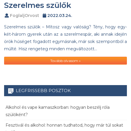
Szerelmes szülők
FoglaljOrvost
2022.03.24.
Szerelmes szülők – Mítosz vagy valóság? Tény, hogy egy-
két-három gyerek után az a szerelmespár, aki annak idején
örök hűséget fogadott egymásnak, már sok szempontból a
múlté. Hisz rengeteg minden megváltozott…
Tovább olvasom »
LEGFRISSEBB POSZTOK
Alkohol és vape kamaszkorban: hogyan beszélj róla
szülőként?
Fesztivál és alkohol: honnan tudhatod, hogy már túl sokat