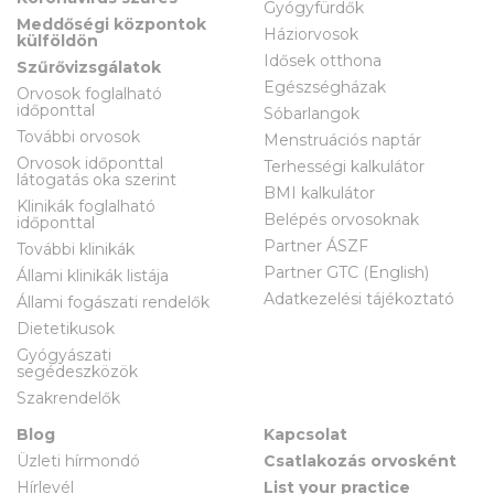
Gyógyfürdők
Meddőségi központok
Háziorvosok
külföldön
Idősek otthona
Szűrővizsgálatok
Egészségházak
Orvosok foglalható
időponttal
Sóbarlangok
További orvosok
Menstruációs naptár
Orvosok időponttal
Terhességi kalkulátor
látogatás oka szerint
BMI kalkulátor
Klinikák foglalható
Belépés orvosoknak
időponttal
Partner ÁSZF
További klinikák
Partner GTC (English)
Állami klinikák listája
Adatkezelési tájékoztató
Állami fogászati rendelők
Dietetikusok
Gyógyászati
segédeszközök
Szakrendelők
Blog
Kapcsolat
Üzleti hírmondó
Csatlakozás orvosként
Hírlevél
List your practice