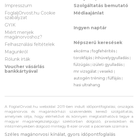
Impresszum
Szolgáltatás bemutató
FoglaljOrvost.hu Cookie
Médiaajánlat
szabályzat
GYIK
Ingyen naptár
Miért menjek
magánorvoshoz?
Népszerű keresések
Felhasználási feltételek
ekcéma
|
fogfehérítés
|
Magunkról
torokfájás
|
ínhüvelygyulladás
|
Rólunk írták
fülzúgás
|
izületi gyulladás
|
Voucher vásárlás
bankkártyával
mr vizsgálat
|
vesekő
|
autogén tréning
|
fülfájás
|
hasi ultrahang
A FoglalOrvost.hu weboldal 2011-ben indult időpontfoglalási, országos
magánorvos és magánkórházi szakrendelés kereső szolgáltatás,
amelynek célja, hogy elérhetővé és könnyen megtalálhatóvá tegye a
magyar magánegészségügyi szektorban dolgozó, praxisokban és
intézményekben dolgozó mintegy 8 ezer orvost a páciensek számára.
Széles magánorvosi kínálat, gyors időpontfoglalás