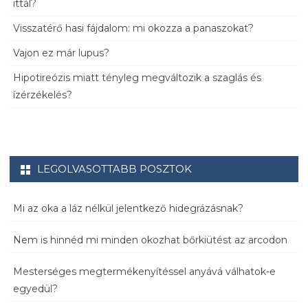
ittál?
Visszatérő hasi fájdalom: mi okozza a panaszokat?
Vajon ez már lupus?
Hipotireózis miatt tényleg megváltozik a szaglás és
ízérzékelés?
LEGOLVASOTTABB POSZTOK
Mi az oka a láz nélkül jelentkező hidegrázásnak?
Nem is hinnéd mi minden okozhat bőrkiütést az arcodon
Mesterséges megtermékenyítéssel anyává válhatok-e
egyedül?