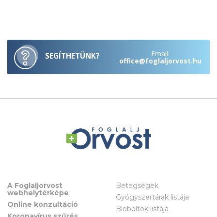
Email:
SEGÍTHETÜNK?
office@foglaljorvost.hu
A Foglaljorvost
Betegségek
webhelytérképe
Gyógyszertárak listája
Online konzultáció
Bioboltok listája
Koronavírus szűrés