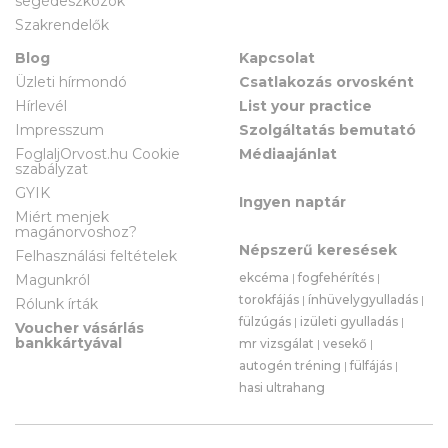
segédeszközök
Szakrendelők
Blog
Kapcsolat
Üzleti hírmondó
Csatlakozás orvosként
Hírlevél
List your practice
Impresszum
Szolgáltatás bemutató
FoglaljOrvost.hu Cookie
Médiaajánlat
szabályzat
GYIK
Ingyen naptár
Miért menjek
magánorvoshoz?
Népszerű keresések
Felhasználási feltételek
ekcéma
|
fogfehérítés
|
Magunkról
torokfájás
|
ínhüvelygyulladás
|
Rólunk írták
fülzúgás
|
izületi gyulladás
|
Voucher vásárlás
bankkártyával
mr vizsgálat
|
vesekő
|
autogén tréning
|
fülfájás
|
hasi ultrahang