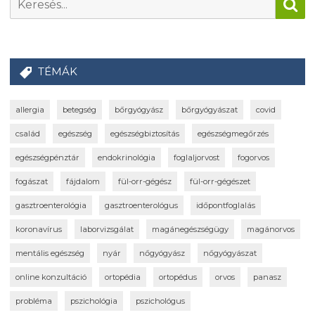
TÉMÁK
allergia
betegség
bőrgyógyász
bőrgyógyászat
covid
család
egészség
egészségbiztosítás
egészségmegőrzés
egészségpénztár
endokrinológia
foglaljorvost
fogorvos
fogászat
fájdalom
fül-orr-gégész
fül-orr-gégészet
gasztroenterológia
gasztroenterológus
időpontfoglalás
koronavírus
laborvizsgálat
magánegészségügy
magánorvos
mentális egészség
nyár
nőgyógyász
nőgyógyászat
online konzultáció
ortopédia
ortopédus
orvos
panasz
probléma
pszichológia
pszichológus