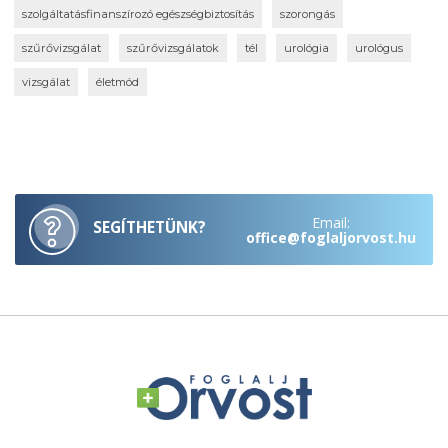
szolgáltatásfinanszírozó egészségbiztosítás
szorongás
szűrővizsgálat
szűrővizsgálatok
tél
urológia
urológus
vizsgálat
életmód
Email:
SEGÍTHETÜNK?
office@foglaljorvost.hu