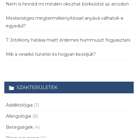
Nem is hinnéd mi minden okozhat bőrkiütést az arcodon
Mesterséges megtermékenyítéssel anyává válhatok-e
egyedül?
7 Jótékony hatása miatt érdemes hummuszt fogyasztani
Mik a vesekő tünetei és hogyan kezeljük?
SZAKTERÜLETEK
Addiktológia
(3)
Allergológia
(8)
Betegségek
(4)