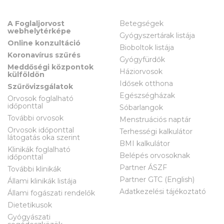
A Foglaljorvost
Betegségek
webhelytérképe
Gyógyszertárak listája
Online konzultáció
Bioboltok listája
Koronavírus szűrés
Gyógyfürdők
Meddőségi központok
Háziorvosok
külföldön
Idősek otthona
Szűrővizsgálatok
Egészségházak
Orvosok foglalható
időponttal
Sóbarlangok
További orvosok
Menstruációs naptár
Orvosok időponttal
Terhességi kalkulátor
látogatás oka szerint
BMI kalkulátor
Klinikák foglalható
Belépés orvosoknak
időponttal
Partner ÁSZF
További klinikák
Partner GTC (English)
Állami klinikák listája
Adatkezelési tájékoztató
Állami fogászati rendelők
Dietetikusok
Gyógyászati