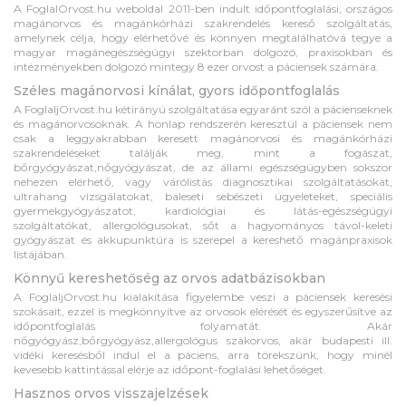
A FoglalOrvost.hu weboldal 2011-ben indult időpontfoglalási, országos
magánorvos és magánkórházi szakrendelés kereső szolgáltatás,
amelynek célja, hogy elérhetővé és könnyen megtalálhatóvá tegye a
magyar magánegészségügyi szektorban dolgozó, praxisokban és
intézményekben dolgozó mintegy 8 ezer orvost a páciensek számára.
Széles magánorvosi kínálat, gyors időpontfoglalás
A FoglaljOrvost.hu kétirányú szolgáltatása egyaránt szól a pácienseknek
és magánorvosoknak. A honlap rendszerén keresztül a páciensek nem
csak a leggyakrabban keresett magánorvosi és magánkórházi
szakrendeléseket találják meg, mint a fogászat,
bőrgyógyászat,nőgyógyászat, de az állami egészségügyben sokszor
nehezen elérhető, vagy várólistás diagnosztikai szolgáltatásokat,
ultrahang vizsgálatokat, baleseti sebészeti ügyeleteket, speciális
gyermekgyógyászatot, kardiológiai és látás-egészségügyi
szolgáltatókat, allergológusokat, sőt a hagyományos távol-keleti
gyógyászat és akkupunktúra is szerepel a kereshető magánpraxisok
listájában.
Könnyű kereshetőség az orvos adatbázisokban
A FoglaljOrvost.hu kialakítása figyelembe veszi a páciensek keresési
szokásait, ezzel is megkönnyítve az orvosok elérését és egyszerűsítve az
időpontfoglalás folyamatát. Akár
nőgyógyász,bőrgyógyász,allergológus szakorvos, akár budapesti ill.
vidéki keresésből indul el a páciens, arra törekszünk, hogy minél
kevesebb kattintással elérje az időpont-foglalási lehetőséget.
Hasznos orvos visszajelzések