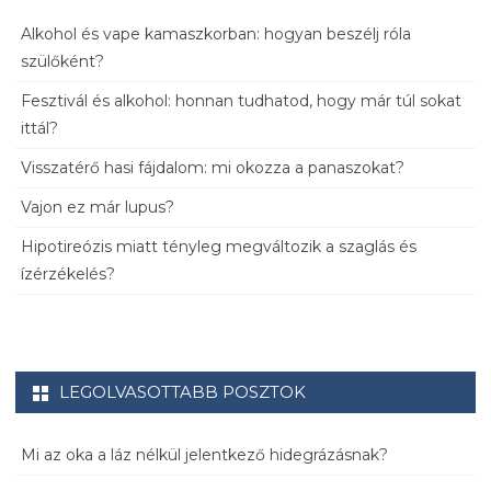
Alkohol és vape kamaszkorban: hogyan beszélj róla
szülőként?
Fesztivál és alkohol: honnan tudhatod, hogy már túl sokat
ittál?
Visszatérő hasi fájdalom: mi okozza a panaszokat?
Vajon ez már lupus?
Hipotireózis miatt tényleg megváltozik a szaglás és
ízérzékelés?
LEGOLVASOTTABB POSZTOK
Mi az oka a láz nélkül jelentkező hidegrázásnak?