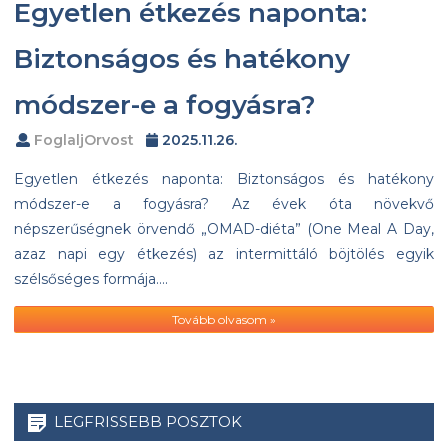
Egyetlen étkezés naponta:
Biztonságos és hatékony
módszer-e a fogyásra?
FoglaljOrvost
2025.11.26.
Egyetlen étkezés naponta: Biztonságos és hatékony
módszer-e a fogyásra? Az évek óta növekvő
népszerűségnek örvendő „OMAD-diéta” (One Meal A Day,
azaz napi egy étkezés) az intermittáló böjtölés egyik
szélsőséges formája….
Tovább olvasom »
LEGFRISSEBB POSZTOK