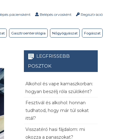
épés páciensként
Belépés orvosként
Regisztráció
zat
Gasztroenterológia
Nőgyógyászat
Fogászat
LEGFRISSEBB
POSZTOK
Alkohol és vape kamaszkorban:
hogyan beszélj róla szülőként?
Fesztivál és alkohol: honnan
tudhatod, hogy már túl sokat
ittál?
Visszatérő hasi fájdalom: mi
okozza a panaszokat?