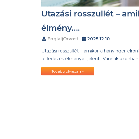
Utazási rosszullét – am
élmény….
FoglaljOrvost
2025.12.10.
Utazási rosszullét – amikor a hányinger elr
felfedezés élményét jelenti. Vannak azonban 
Tovább olvasom »