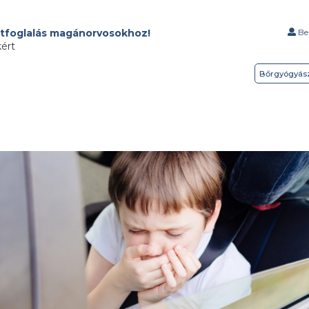
tfoglalás magánorvosokhoz!
Bel
kért
Bőrgyógyás