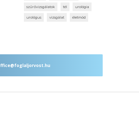
szűrővizsgálatok
tél
urológia
urológus
vizsgálat
életmód
ffice@foglaljorvost.hu