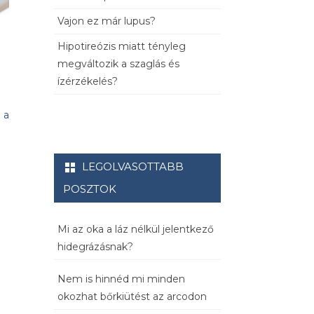
Vajon ez már lupus?
s
Hipotireózis miatt tényleg
megváltozik a szaglás és
ízérzékelés?
 a
LEGOLVASOTTABB
POSZTOK
Mi az oka a láz nélkül jelentkező
hidegrázásnak?
Nem is hinnéd mi minden
okozhat bőrkiütést az arcodon