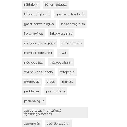
fájdalom
fül-orr-gégész
fül-orr-gégészet
gasztroenterológia
gasztroenterológus
időpontfoglalás
koronavírus
laborvizsgálat
magánegészségügy
magánorvos
mentális egészség
nyár
nőgyógyász
nőgyógyászat
online konzultáció
ortopédia
ortopédus
orvos
panasz
probléma
pszichológia
pszichológus
szolgáltatásfinanszírozó
egészségbiztosítás
szorongás
szűrővizsgálat