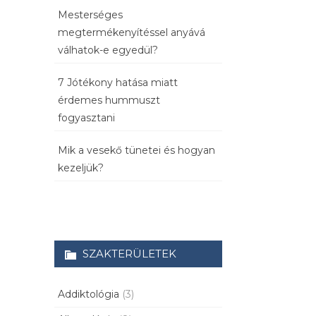
Mesterséges
megtermékenyítéssel anyává
válhatok-e egyedül?
7 Jótékony hatása miatt
érdemes hummuszt
fogyasztani
Mik a vesekő tünetei és hogyan
kezeljük?
SZAKTERÜLETEK
Addiktológia
(3)