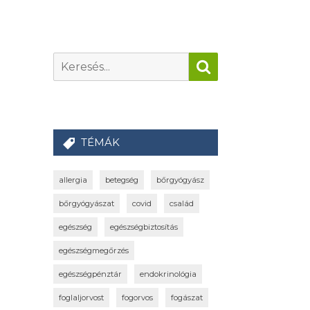
TÉMÁK
allergia
betegség
bőrgyógyász
bőrgyógyászat
covid
család
egészség
egészségbiztosítás
egészségmegőrzés
egészségpénztár
endokrinológia
foglaljorvost
fogorvos
fogászat