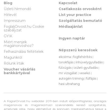
Blog
Kapcsolat
Üzleti hírmondó
Csatlakozás orvosként
Hírlevél
List your practice
Impresszum
Szolgáltatás bemutató
FoglaljOrvost.hu Cookie
Médiaajánlat
szabályzat
GYIK
Ingyen naptár
Miért menjek
magánorvoshoz?
Népszerű keresések
Felhasználási feltételek
ekcéma
|
fogfehérítés
|
Magunkról
torokfájás
|
ínhüvelygyulladás
|
Rólunk írták
fülzúgás
|
izületi gyulladás
|
Voucher vásárlás
bankkártyával
mr vizsgálat
|
vesekő
|
autogén tréning
|
fülfájás
|
hasi ultrahang
A FoglalOrvost.hu weboldal 2011-ben indult időpontfoglalási, országos
magánorvos és magánkórházi szakrendelés kereső szolgáltatás,
amelynek célja, hogy elérhetővé és könnyen megtalálhatóvá tegye a