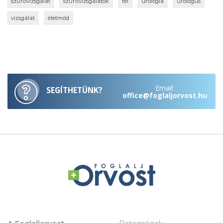
szűrővizsgálat
szűrővizsgálatok
tél
urológia
urológus
vizsgálat
életmód
Email:
SEGÍTHETÜNK?
office@foglaljorvost.hu