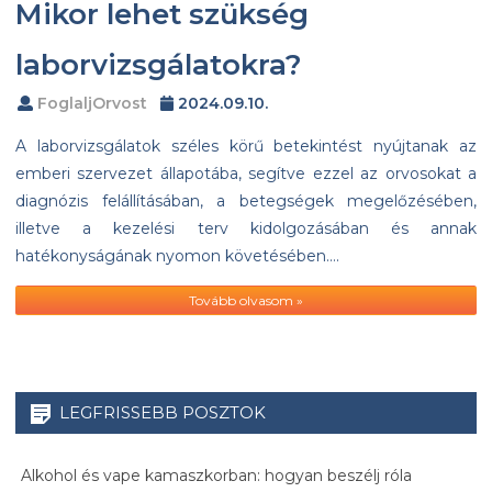
Mikor lehet szükség
laborvizsgálatokra?
FoglaljOrvost
2024.09.10.
A laborvizsgálatok széles körű betekintést nyújtanak az
emberi szervezet állapotába, segítve ezzel az orvosokat a
diagnózis felállításában, a betegségek megelőzésében,
illetve a kezelési terv kidolgozásában és annak
hatékonyságának nyomon követésében….
Tovább olvasom »
LEGFRISSEBB POSZTOK
Alkohol és vape kamaszkorban: hogyan beszélj róla