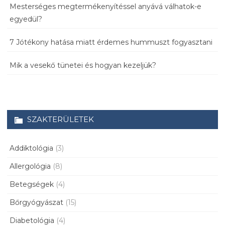
Mesterséges megtermékenyítéssel anyává válhatok-e
egyedül?
7 Jótékony hatása miatt érdemes hummuszt fogyasztani
Mik a vesekő tünetei és hogyan kezeljük?
SZAKTERÜLETEK
Addiktológia
(3)
Allergológia
(8)
Betegségek
(4)
Bőrgyógyászat
(15)
Diabetológia
(4)