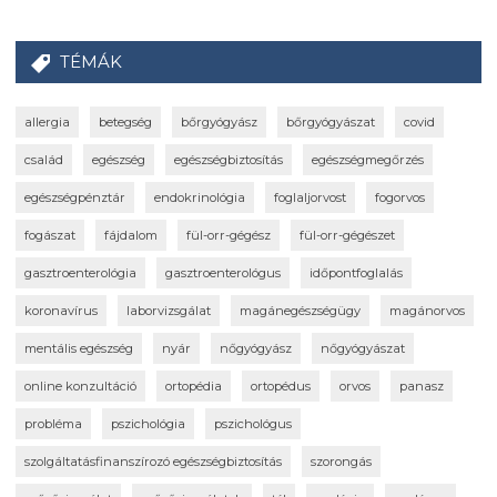
TÉMÁK
allergia
betegség
bőrgyógyász
bőrgyógyászat
covid
család
egészség
egészségbiztosítás
egészségmegőrzés
egészségpénztár
endokrinológia
foglaljorvost
fogorvos
fogászat
fájdalom
fül-orr-gégész
fül-orr-gégészet
gasztroenterológia
gasztroenterológus
időpontfoglalás
koronavírus
laborvizsgálat
magánegészségügy
magánorvos
mentális egészség
nyár
nőgyógyász
nőgyógyászat
online konzultáció
ortopédia
ortopédus
orvos
panasz
probléma
pszichológia
pszichológus
szolgáltatásfinanszírozó egészségbiztosítás
szorongás