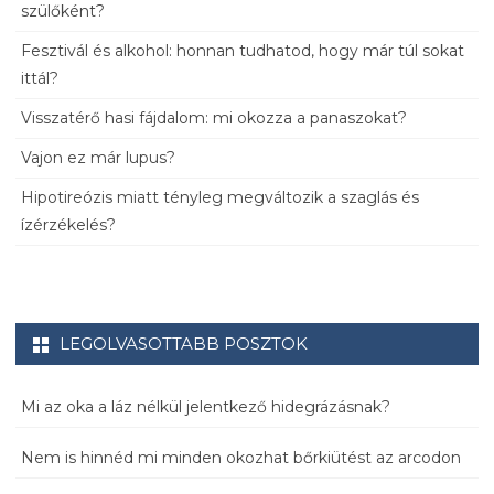
szülőként?
Fesztivál és alkohol: honnan tudhatod, hogy már túl sokat
ittál?
Visszatérő hasi fájdalom: mi okozza a panaszokat?
Vajon ez már lupus?
Hipotireózis miatt tényleg megváltozik a szaglás és
ízérzékelés?
LEGOLVASOTTABB POSZTOK
Mi az oka a láz nélkül jelentkező hidegrázásnak?
Nem is hinnéd mi minden okozhat bőrkiütést az arcodon