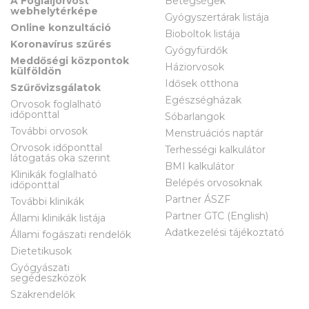
A Foglaljorvost
Betegségek
webhelytérképe
Gyógyszertárak listája
Online konzultáció
Bioboltok listája
Koronavírus szűrés
Gyógyfürdők
Meddőségi központok
Háziorvosok
külföldön
Idősek otthona
Szűrővizsgálatok
Egészségházak
Orvosok foglalható
időponttal
Sóbarlangok
További orvosok
Menstruációs naptár
Orvosok időponttal
Terhességi kalkulátor
látogatás oka szerint
BMI kalkulátor
Klinikák foglalható
Belépés orvosoknak
időponttal
Partner ÁSZF
További klinikák
Partner GTC (English)
Állami klinikák listája
Adatkezelési tájékoztató
Állami fogászati rendelők
Dietetikusok
Gyógyászati
segédeszközök
Szakrendelők