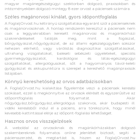
magyar magánegészségügyi szektorban dolgozó, praxisokban és
intézményekben dolgozó mintegy 8 ezer orvost a páciensek számára.
Széles magánorvosi kínálat, gyors időpontfoglalás
A FoglaljOrvost.hu kétirányú szolgáltatása egyaránt szól a pácienseknek
és magánorvosoknak. A honlap rendszerén keresztül a páciensek nem
csak a leggyakrabban keresett magánorvosi és magánkórházi
szakrendeléseket találják meg, mint a fogászat,
bőrgyógyászat,nőgyógyászat, de az állami egészségügyben sokszor
nehezen elérhető, vagy várólistás diagnosztikai szolgáltatásokat,
ultrahang vizsgálatokat, baleseti sebészeti ügyeleteket, speciális
gyermekgyógyászatot, kardiológiai és látás-egészségügyi
szolgáltatókat, allergológusokat, sőt a hagyományos távol-keleti
gyógyászat és akkupunktúra is szerepel a kereshető magánpraxisok
listájában.
Könnyű kereshetőség az orvos adatbázisokban
A FoglaljOrvost.hu kialakítása figyelembe veszi a páciensek keresési
szokásait, ezzel is megkönnyítve az orvosok elérését és egyszerűsítve az
időpontfoglalás folyamatát. Akár
nőgyógyász,bőrgyógyász,allergológus szakorvos, akár budapesti ill.
vidéki keresésből indul el a páciens, arra törekszünk, hogy minél
kevesebb kattintással elérje az időpont-foglalási lehetőséget.
Hasznos orvos visszajelzések
A weboldal az orvosoknak és magánkórházakban dolgozó
szakembereknek folyamatos online jelenlétet biztosít, segíti a
páciensszerzést, és megtartást is, hiszen az FoglaljOrvost.hu