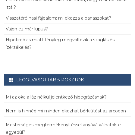
ittál?
Visszatérő hasi fájdalom: mi okozza a panaszokat?
Vajon ez már lupus?
Hipotireózis miatt tényleg megváltozik a szaglás és
ízérzékelés?
LEGOLVASOTTABB POSZTOK
Mi az oka a láz nélkül jelentkező hidegrázásnak?
Nem is hinnéd mi minden okozhat bőrkiütést az arcodon
Mesterséges megtermékenyítéssel anyává válhatok-e
egyedül?