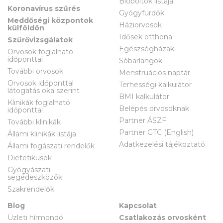
Bioboltok listája
Koronavírus szűrés
Gyógyfürdők
Meddőségi központok
Háziorvosok
külföldön
Idősek otthona
Szűrővizsgálatok
Egészségházak
Orvosok foglalható
időponttal
Sóbarlangok
További orvosok
Menstruációs naptár
Orvosok időponttal
Terhességi kalkulátor
látogatás oka szerint
BMI kalkulátor
Klinikák foglalható
Belépés orvosoknak
időponttal
Partner ÁSZF
További klinikák
Partner GTC (English)
Állami klinikák listája
Adatkezelési tájékoztató
Állami fogászati rendelők
Dietetikusok
Gyógyászati
segédeszközök
Szakrendelők
Blog
Kapcsolat
Üzleti hírmondó
Csatlakozás orvosként