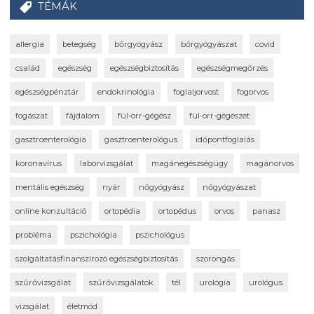
TÉMÁK
allergia
betegség
bőrgyógyász
bőrgyógyászat
covid
család
egészség
egészségbiztosítás
egészségmegőrzés
egészségpénztár
endokrinológia
foglaljorvost
fogorvos
fogászat
fájdalom
fül-orr-gégész
fül-orr-gégészet
gasztroenterológia
gasztroenterológus
időpontfoglalás
koronavírus
laborvizsgálat
magánegészségügy
magánorvos
mentális egészség
nyár
nőgyógyász
nőgyógyászat
online konzultáció
ortopédia
ortopédus
orvos
panasz
probléma
pszichológia
pszichológus
szolgáltatásfinanszírozó egészségbiztosítás
szorongás
szűrővizsgálat
szűrővizsgálatok
tél
urológia
urológus
vizsgálat
életmód