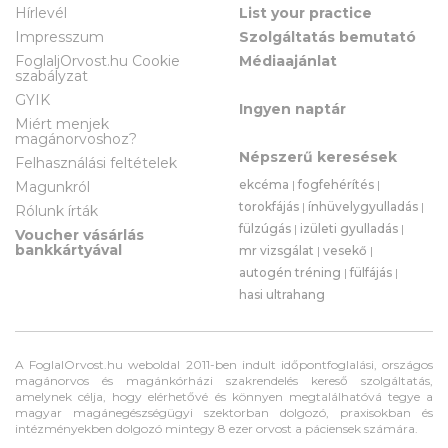
Hírlevél
List your practice
Impresszum
Szolgáltatás bemutató
FoglaljOrvost.hu Cookie
Médiaajánlat
szabályzat
GYIK
Ingyen naptár
Miért menjek
magánorvoshoz?
Népszerű keresések
Felhasználási feltételek
ekcéma
|
fogfehérítés
|
Magunkról
torokfájás
|
ínhüvelygyulladás
|
Rólunk írták
fülzúgás
|
izületi gyulladás
|
Voucher vásárlás
bankkártyával
mr vizsgálat
|
vesekő
|
autogén tréning
|
fülfájás
|
hasi ultrahang
A FoglalOrvost.hu weboldal 2011-ben indult időpontfoglalási, országos
magánorvos és magánkórházi szakrendelés kereső szolgáltatás,
amelynek célja, hogy elérhetővé és könnyen megtalálhatóvá tegye a
magyar magánegészségügyi szektorban dolgozó, praxisokban és
intézményekben dolgozó mintegy 8 ezer orvost a páciensek számára.