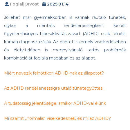
FoglaljOrvost
2025.01.14.
Jóllehet már gyermekkorban is vannak ráutaló tünetek,
olykor a mentális rendellenességként kezelt
figyelemhiányos hiperaktivitás-zavart (ADHD) csak felnőtt
korban diagnosztizálják. Az érintett személy viselkedésében
és életvitelében is megnyilvánuló tartós problémák
kombinációját foglalja magában ez az állapot.
Miért nevezik felnőttkori ADHD-nak az állapotot?
Az ADHD rendellenességre utaló tünetegyüttes
A tudatosság jelentősége, amikor ADHD-val élünk
Mi számít „normális” viselkedésnek, és mi az ADHD?