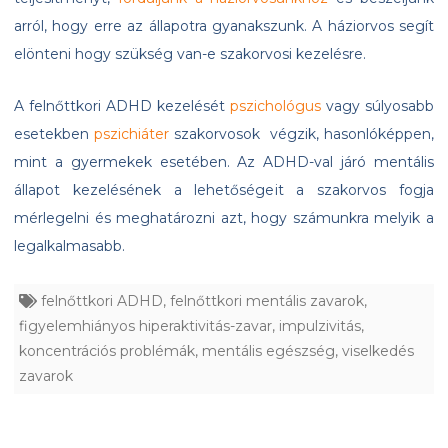
arról, hogy erre az állapotra gyanakszunk. A háziorvos segít
elönteni hogy szükség van-e szakorvosi kezelésre.
A felnőttkori ADHD kezelését
pszichológus
vagy súlyosabb
esetekben
pszichiáter
szakorvosok végzik, hasonlóképpen,
mint a gyermekek esetében. Az ADHD-val járó mentális
állapot kezelésének a lehetőségeit a szakorvos fogja
mérlegelni és meghatározni azt, hogy számunkra melyik a
legalkalmasabb.
felnőttkori ADHD
,
felnőttkori mentális zavarok
,
figyelemhiányos hiperaktivitás-zavar
,
impulzivitás
,
koncentrációs problémák
,
mentális egészség
,
viselkedés
zavarok