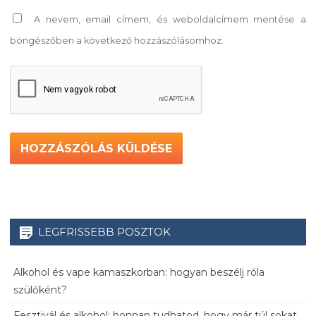
A nevem, email címem, és weboldalcímem mentése a
böngészőben a következő hozzászólásomhoz.
LEGFRISSEBB POSZTOK
Alkohol és vape kamaszkorban: hogyan beszélj róla
szülőként?
Fesztivál és alkohol: honnan tudhatod, hogy már túl sokat