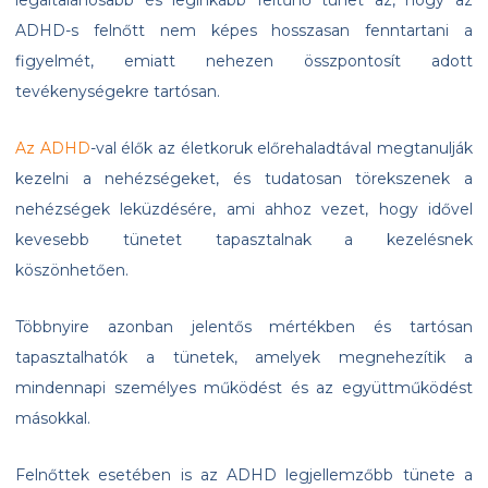
legáltalánosabb és leginkább feltűnő tünet az, hogy az
ADHD-s felnőtt nem képes hosszasan fenntartani a
figyelmét, emiatt nehezen összpontosít adott
tevékenységekre tartósan.
Az ADHD
-val élők az életkoruk előrehaladtával megtanulják
kezelni a nehézségeket, és tudatosan törekszenek a
nehézségek leküzdésére, ami ahhoz vezet, hogy idővel
kevesebb tünetet tapasztalnak a kezelésnek
köszönhetően.
Többnyire azonban jelentős mértékben és tartósan
tapasztalhatók a tünetek, amelyek megnehezítik a
mindennapi személyes működést és az együttműködést
másokkal.
Felnőttek esetében is az ADHD legjellemzőbb tünete a