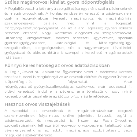
Széles magánorvosi kínálat, gyors időpontfoglalás
A FoglaljOrvost.hu kétirányú szolgáltatása egyaránt szól a pácienseknek
és magánorvosoknak. A honlap rendszerén keresztül a páciensek nem
csak a leggyakrabban keresett magánorvosi és magánkórházi
szakrendeléseket találják meg, mint a fogászat,
bőrgyógyászat,nőgyógyászat, de az állami egészségügyben sokszor
nehezen elérhető, vagy várólistás diagnosztikai szolgáltatásokat,
ultrahang vizsgálatokat, baleseti sebészeti ügyeleteket, speciális
gyermekgyógyászatot, kardiológiai és látás-egészségügyi
szolgáltatókat, allergológusokat, sőt a hagyományos távol-keleti
gyógyászat és akkupunktúra is szerepel a kereshető magánpraxisok
listájában.
Könnyű kereshetőség az orvos adatbázisokban
A FoglaljOrvost.hu kialakítása figyelembe veszi a páciensek keresési
szokásait, ezzel is megkönnyítve az orvosok elérését és egyszerűsítve az
időpontfoglalás folyamatát. Akár
nőgyógyász,bőrgyógyász,allergológus szakorvos, akár budapesti ill.
vidéki keresésből indul el a páciens, arra törekszünk, hogy minél
kevesebb kattintással elérje az időpont-foglalási lehetőséget.
Hasznos orvos visszajelzések
A weboldal az orvosoknak és magánkórházakban dolgozó
szakembereknek folyamatos online jelenlétet biztosít, segíti a
páciensszerzést, és megtartást is, hiszen az FoglaljOrvost.hu
szolgáltatásainak felhasználói egy-egy orvos-páciens találkozó után
véleményezhetik is az adott magánpraxis szolgáltatásait, vagy
magukat a szakembereket.