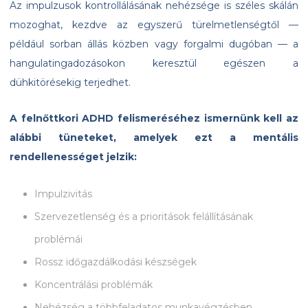
Az impulzusok kontrollálásának nehézsége is széles skálán
mozoghat, kezdve az egyszerű türelmetlenségtől —
például sorban állás közben vagy forgalmi dugóban — a
hangulatingadozásokon keresztül egészen a
dühkitörésekig terjedhet.
A felnőttkori ADHD felismeréséhez ismernünk kell az
alábbi tüneteket, amelyek ezt a mentális
rendellenességet jelzik:
Impulzivitás
Szervezetlenség és a prioritások felállításának
problémái
Rossz időgazdálkodási készségek
Koncentrálási problémák
Nehézség a többfeladatos munkavégzésben