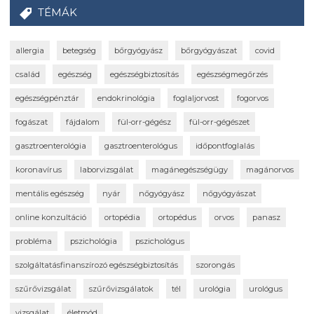
TÉMÁK
allergia
betegség
bőrgyógyász
bőrgyógyászat
covid
család
egészség
egészségbiztosítás
egészségmegőrzés
egészségpénztár
endokrinológia
foglaljorvost
fogorvos
fogászat
fájdalom
fül-orr-gégész
fül-orr-gégészet
gasztroenterológia
gasztroenterológus
időpontfoglalás
koronavírus
laborvizsgálat
magánegészségügy
magánorvos
mentális egészség
nyár
nőgyógyász
nőgyógyászat
online konzultáció
ortopédia
ortopédus
orvos
panasz
probléma
pszichológia
pszichológus
szolgáltatásfinanszírozó egészségbiztosítás
szorongás
szűrővizsgálat
szűrővizsgálatok
tél
urológia
urológus
vizsgálat
életmód