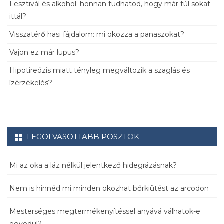
Fesztivál és alkohol: honnan tudhatod, hogy már túl sokat
ittál?
Visszatérő hasi fájdalom: mi okozza a panaszokat?
Vajon ez már lupus?
Hipotireózis miatt tényleg megváltozik a szaglás és
ízérzékelés?
LEGOLVASOTTABB POSZTOK
Mi az oka a láz nélkül jelentkező hidegrázásnak?
Nem is hinnéd mi minden okozhat bőrkiütést az arcodon
Mesterséges megtermékenyítéssel anyává válhatok-e