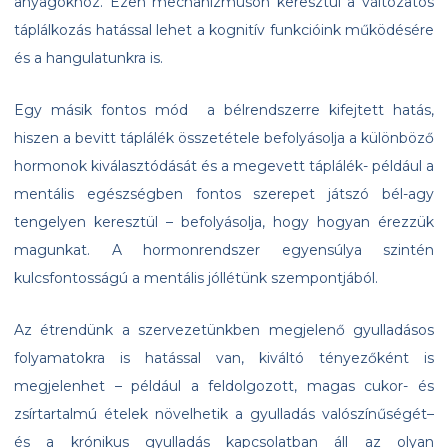
anyagokhoz. Ezen mechanizmuson keresztül a változatos
táplálkozás hatással lehet a kognitív funkcióink működésére
és a hangulatunkra is.
Egy másik fontos mód a bélrendszerre kifejtett hatás,
hiszen a bevitt táplálék összetétele befolyásolja a különböző
hormonok kiválasztódását és a megevett táplálék- például a
mentális egészségben fontos szerepet játszó bél-agy
tengelyen keresztül – befolyásolja, hogy hogyan érezzük
magunkat. A hormonrendszer egyensúlya szintén
kulcsfontosságú a mentális jóllétünk szempontjából.
Az étrendünk a szervezetünkben megjelenő gyulladásos
folyamatokra is hatással van, kiváltó tényezőként is
megjelenhet – például a feldolgozott, magas cukor- és
zsírtartalmú ételek növelhetik a gyulladás valószínűségét–
és a krónikus gyulladás kapcsolatban áll az olyan