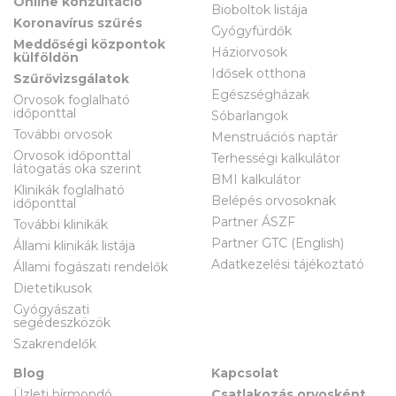
Online konzultáció
Bioboltok listája
Koronavírus szűrés
Gyógyfürdők
Meddőségi központok
Háziorvosok
külföldön
Idősek otthona
Szűrővizsgálatok
Egészségházak
Orvosok foglalható
időponttal
Sóbarlangok
További orvosok
Menstruációs naptár
Orvosok időponttal
Terhességi kalkulátor
látogatás oka szerint
BMI kalkulátor
Klinikák foglalható
Belépés orvosoknak
időponttal
Partner ÁSZF
További klinikák
Partner GTC (English)
Állami klinikák listája
Adatkezelési tájékoztató
Állami fogászati rendelők
Dietetikusok
Gyógyászati
segédeszközök
Szakrendelők
Blog
Kapcsolat
Üzleti hírmondó
Csatlakozás orvosként