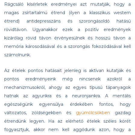
Rágcsáló kísérletek eredményei azt mutatják, hogy a
magas zsírtartalmú étrend (ilyen a klasszikus western
étrend) antidepresszáns és szorongásoldó hatású
rövidtávon. Ugyanakkor ezek a pozitív eredmények
kizárólag rövid távon érvényesülnek és hosszú távon a
memória károsodásával és a szorongás fokozódásával kell
számolnunk.
Az ételek pontos hatásait jelenleg is aktívan kutatják és
pontos eredményeink még nincsenek azokról a
mechanizmusokról, ahogy az egyes típusú tápanyagok
hatnak az agyunkra és a neuronjainkra. A mentális
egészségünk egyensúlya érdekében fontos, hogy
változatos, zöldségekben és
gyümölcsökben
gazdag
étrendünk legyen. Ha az elérhető ételek széles körét
fogyasztjuk, akkor nem kell aggódunk azon, hogy a