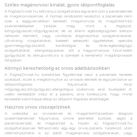
Széles magánorvosi kínálat, gyors időpontfoglalás
A FoglaljOrvost.hu kétirányú szolgáltatása egyaránt szól a pácienseknek
és magánorvosoknak. A honlap rendszerén keresztül a páciensek nem
csak a leggyakrabban keresett magánorvosi és magánkórházi
szakrendeléseket találják meg, mint a fogászat,
bőrgyógyászat,nőgyógyászat, de az állami egészségügyben sokszor
nehezen elérhető, vagy várólistás diagnosztikai szolgáltatásokat,
ultrahang vizsgálatokat, baleseti sebészeti ügyeleteket, speciális
gyermekgyógyászatot, kardiológiai és látás-egészségügyi
szolgáltatókat, allergológusokat, sőt a hagyományos távol-keleti
gyógyászat és akkupunktúra is szerepel a kereshető magánpraxisok
listájában.
Könnyű kereshetőség az orvos adatbázisokban
A FoglaljOrvost.hu kialakítása figyelembe veszi a páciensek keresési
szokásait, ezzel is megkönnyítve az orvosok elérését és egyszerűsítve az
időpontfoglalás folyamatát. Akár
nőgyógyász,bőrgyógyász,allergológus szakorvos, akár budapesti ill.
vidéki keresésből indul el a páciens, arra törekszünk, hogy minél
kevesebb kattintással elérje az időpont-foglalási lehetőséget.
Hasznos orvos visszajelzések
A weboldal az orvosoknak és magánkórházakban dolgozó
szakembereknek folyamatos online jelenlétet biztosít, segíti a
páciensszerzést, és megtartást is, hiszen az FoglaljOrvost.hu
szolgáltatásainak felhasználói egy-egy orvos-páciens találkozó után
véleményezhetik is az adott magánpraxis szolgáltatásait, vagy