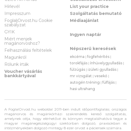
Hírlevél
List your practice
Impresszum
Szolgáltatás bemutató
FoglaljOrvost.hu Cookie
Médiaajánlat
szabályzat
GYIK
Ingyen naptár
Miért menjek
magánorvoshoz?
Népszerű keresések
Felhasználási feltételek
ekcéma
|
fogfehérítés
|
Magunkról
torokfájás
|
ínhüvelygyulladás
|
Rólunk írták
fülzúgás
|
izületi gyulladás
|
Voucher vásárlás
bankkártyával
mr vizsgálat
|
vesekő
|
autogén tréning
|
fülfájás
|
hasi ultrahang
A FoglalOrvost.hu weboldal 2011-ben indult időpontfoglalási, országos
magánorvos és magánkórházi szakrendelés kereső szolgáltatás,
amelynek célja, hogy elérhetővé és könnyen megtalálhatóvá tegye a
magyar magánegészségügyi szektorban dolgozó, praxisokban és
intézményekben dolgozó mintegy 8 ezer orvost a páciensek számára.