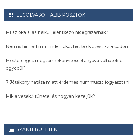
LEGOLVASOTTABB POSZTOK
Mi az oka a láz nélkül jelentkező hidegrázásnak?
Nem is hinnéd mi minden okozhat bőrkiütést az arcodon
Mesterséges megtermékenyítéssel anyává válhatok-e
egyedül?
7 Jótékony hatása miatt érdemes hummuszt fogyasztani
Mik a vesekő tünetei és hogyan kezeljük?
SZAKTERÜLETEK