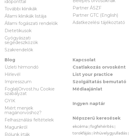
Belépés orvosoknak
időponttal
Partner ÁSZF
További klinikák
Partner GTC (English)
Állami klinikák listája
Adatkezelési tájékoztató
Állami fogászati rendelők
Dietetikusok
Gyógyászati
segédeszközök
Szakrendelők
Blog
Kapcsolat
Üzleti hírmondó
Csatlakozás orvosként
Hírlevél
List your practice
Impresszum
Szolgáltatás bemutató
FoglaljOrvost.hu Cookie
Médiaajánlat
szabályzat
GYIK
Ingyen naptár
Miért menjek
magánorvoshoz?
Népszerű keresések
Felhasználási feltételek
ekcéma
|
fogfehérítés
|
Magunkról
torokfájás
|
ínhüvelygyulladás
|
Rólunk írták