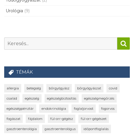
Tüdőgyógyászat
(2)
Urológia
(9)
TÉMÁK
allergia
betegség
bőrgyógyász
bőrgyógyászat
covid
család
egészség
egészségbiztosítás
egészségmegőrzés
egészségpénztár
endokrinológia
foglaljorvost
fogorvos
fogászat
fájdalom
fül-orr-gégész
fül-orr-gégészet
gasztroenterológia
gasztroenterológus
időpontfoglalás