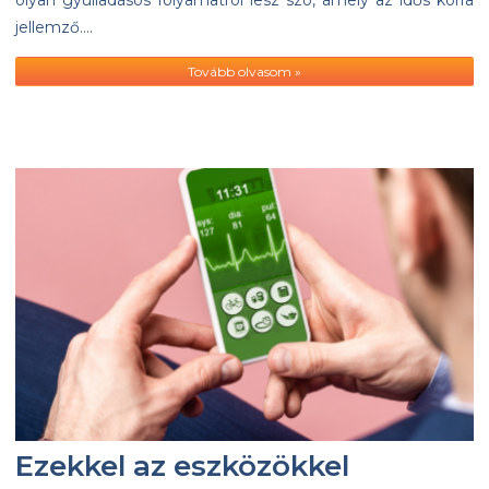
olyan gyulladásos folyamatról lesz szó, amely az idős korra
jellemző….
Tovább olvasom »
Ezekkel az eszközökkel