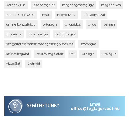
koronavírus
laborvizsgálat
magánegészségügy
magánorvos
mentális egészség
nyár
nőgyógyász
nőgyógyászat
online konzultáció
ortopédia
ortopédus
orvos
panasz
probléma
pszichológia
pszichológus
szolgáltatásfinanszírozó egészségbiztosítás
szorongás
szűrővizsgálat
szűrővizsgálatok
tél
urológia
urológus
vizsgálat
életmód
Email:
SEGÍTHETÜNK?
office@foglaljorvost.hu