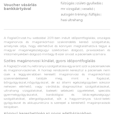
fülzúgás
|
izületi gyulladás
|
Voucher vásárlás
bankkártyával
mr vizsgálat
|
vesekő
|
autogén tréning
|
fülfájás
|
hasi ultrahang
A FoglalOrvost.hu weboldal 2011-ben indult időpontfoglalási, országos
magánorvos és magánkórházi szakrendelés kereső szolgáltatás,
amelynek célja, hogy elérhetővé és könnyen megtalálhatóvá tegye a
magyar magánegészségügyi szektorban dolgozó, praxisokban és
intézményekben dolgozó mintegy 8 ezer orvost a páciensek számára.
Széles magánorvosi kínálat, gyors időpontfoglalás
A FoglaljOrvost.hu kétirányú szolgáltatása egyaránt szól a pácienseknek
és magánorvosoknak. A honlap rendszerén keresztül a páciensek nem
csak a leggyakrabban keresett magánorvosi és magánkórházi
szakrendeléseket találják meg, mint a fogászat,
bőrgyógyászat,nőgyógyászat, de az állami egészségügyben sokszor
nehezen elérhető, vagy várólistás diagnosztikai szolgáltatásokat,
ultrahang vizsgálatokat, baleseti sebészeti ügyeleteket, speciális
gyermekgyógyászatot, kardiológiai és látás-egészségügyi
szolgáltatókat, allergológusokat, sőt a hagyományos távol-keleti
gyógyászat és akkupunktúra is szerepel a kereshető magánpraxisok
listájában.
Könnyű kereshetőség az orvos adatbázisokban