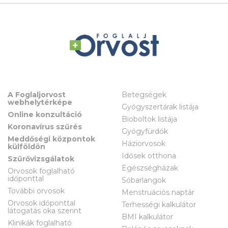
A Foglaljorvost
Betegségek
webhelytérképe
Gyógyszertárak listája
Online konzultáció
Bioboltok listája
Koronavírus szűrés
Gyógyfürdők
Meddőségi központok
Háziorvosok
külföldön
Idősek otthona
Szűrővizsgálatok
Egészségházak
Orvosok foglalható
időponttal
Sóbarlangok
További orvosok
Menstruációs naptár
Orvosok időponttal
Terhességi kalkulátor
látogatás oka szerint
BMI kalkulátor
Klinikák foglalható