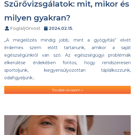
Szűrővizsgálatok: mit, mikor és
milyen gyakran?
FoglaljOrvost
2024.02.15.
„A megelőzés mindig jobb, mint a gyógyítás” elvét
érdemes szem előtt tartanunk, amikor a saját
egészségünkről van szó. Az egészségügyi problémák
elkerülése érdekében fontos, hogy rendszeresen
sportoljunk, kiegyensúlyozottan táplálkozzunk,
odafigyeljünk…
Tovább olvasom »