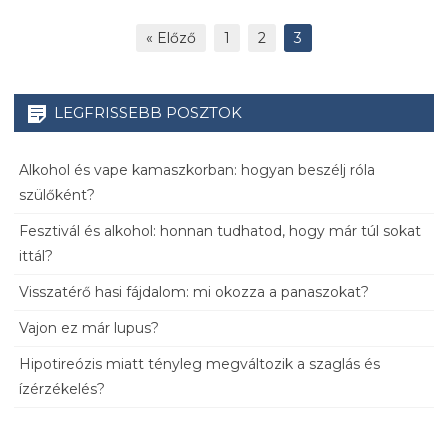
« Előző
1
2
3
LEGFRISSEBB POSZTOK
Alkohol és vape kamaszkorban: hogyan beszélj róla
szülőként?
Fesztivál és alkohol: honnan tudhatod, hogy már túl sokat
ittál?
Visszatérő hasi fájdalom: mi okozza a panaszokat?
Vajon ez már lupus?
Hipotireózis miatt tényleg megváltozik a szaglás és
ízérzékelés?