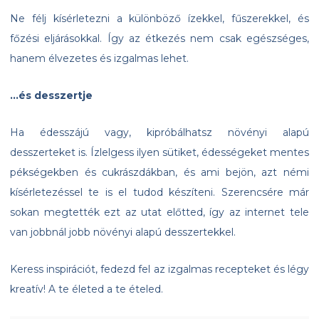
Ne félj kísérletezni a különböző ízekkel, fűszerekkel, és
főzési eljárásokkal. Így az étkezés nem csak egészséges,
hanem élvezetes és izgalmas lehet.
…és desszertje
Ha édesszájú vagy, kipróbálhatsz növényi alapú
desszerteket is. Ízlelgess ilyen sütiket, édességeket mentes
pékségekben és cukrászdákban, és ami bejön, azt némi
kísérletezéssel te is el tudod készíteni. Szerencsére már
sokan megtették ezt az utat előtted, így az internet tele
van jobbnál jobb növényi alapú desszertekkel.
Keress inspirációt, fedezd fel az izgalmas recepteket és légy
kreatív! A te életed a te ételed.