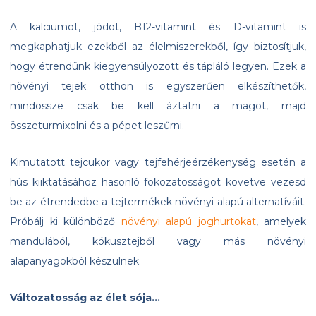
A kalciumot, jódot, B12-vitamint és D-vitamint is
megkaphatjuk ezekből az élelmiszerekből, így biztosítjuk,
hogy étrendünk kiegyensúlyozott és tápláló legyen. Ezek a
növényi tejek otthon is egyszerűen elkészíthetők,
mindössze csak be kell áztatni a magot, majd
összeturmixolni és a pépet leszűrni.
Kimutatott tejcukor vagy tejfehérjeérzékenység esetén a
hús kiiktatásához hasonló fokozatosságot követve vezesd
be az étrendedbe a tejtermékek növényi alapú alternatíváit.
Próbálj ki különböző
növényi alapú joghurtokat
, amelyek
mandulából, kókusztejből vagy más növényi
alapanyagokból készülnek.
Változatosság az élet sója…