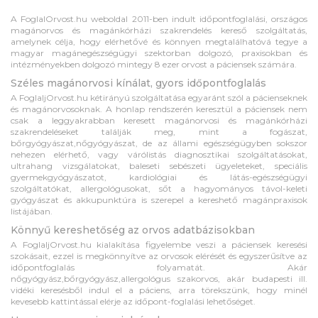
A FoglalOrvost.hu weboldal 2011-ben indult időpontfoglalási, országos
magánorvos és magánkórházi szakrendelés kereső szolgáltatás,
amelynek célja, hogy elérhetővé és könnyen megtalálhatóvá tegye a
magyar magánegészségügyi szektorban dolgozó, praxisokban és
intézményekben dolgozó mintegy 8 ezer orvost a páciensek számára.
Széles magánorvosi kínálat, gyors időpontfoglalás
A FoglaljOrvost.hu kétirányú szolgáltatása egyaránt szól a pácienseknek
és magánorvosoknak. A honlap rendszerén keresztül a páciensek nem
csak a leggyakrabban keresett magánorvosi és magánkórházi
szakrendeléseket találják meg, mint a fogászat,
bőrgyógyászat,nőgyógyászat, de az állami egészségügyben sokszor
nehezen elérhető, vagy várólistás diagnosztikai szolgáltatásokat,
ultrahang vizsgálatokat, baleseti sebészeti ügyeleteket, speciális
gyermekgyógyászatot, kardiológiai és látás-egészségügyi
szolgáltatókat, allergológusokat, sőt a hagyományos távol-keleti
gyógyászat és akkupunktúra is szerepel a kereshető magánpraxisok
listájában.
Könnyű kereshetőség az orvos adatbázisokban
A FoglaljOrvost.hu kialakítása figyelembe veszi a páciensek keresési
szokásait, ezzel is megkönnyítve az orvosok elérését és egyszerűsítve az
időpontfoglalás folyamatát. Akár
nőgyógyász,bőrgyógyász,allergológus szakorvos, akár budapesti ill.
vidéki keresésből indul el a páciens, arra törekszünk, hogy minél
kevesebb kattintással elérje az időpont-foglalási lehetőséget.