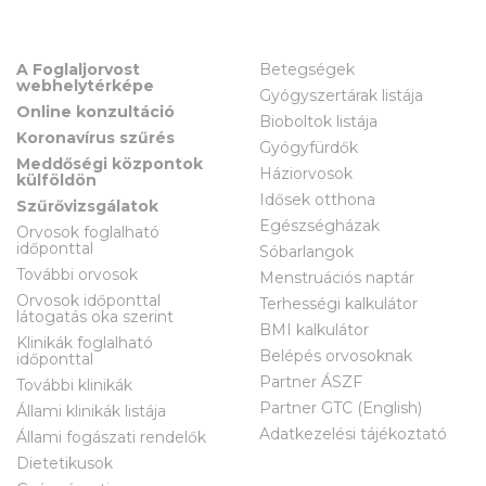
A Foglaljorvost
Betegségek
webhelytérképe
Gyógyszertárak listája
Online konzultáció
Bioboltok listája
Koronavírus szűrés
Gyógyfürdők
Meddőségi központok
Háziorvosok
külföldön
Idősek otthona
Szűrővizsgálatok
Egészségházak
Orvosok foglalható
időponttal
Sóbarlangok
További orvosok
Menstruációs naptár
Orvosok időponttal
Terhességi kalkulátor
látogatás oka szerint
BMI kalkulátor
Klinikák foglalható
Belépés orvosoknak
időponttal
Partner ÁSZF
További klinikák
Partner GTC (English)
Állami klinikák listája
Adatkezelési tájékoztató
Állami fogászati rendelők
Dietetikusok