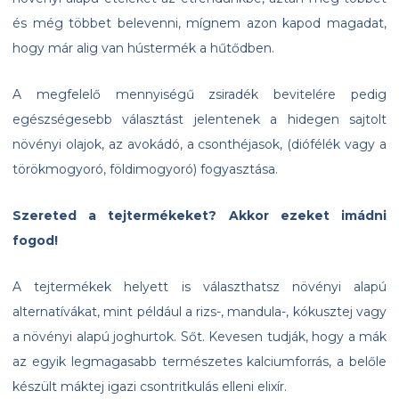
és még többet belevenni, mígnem azon kapod magadat,
hogy már alig van hústermék a hűtődben.
A megfelelő mennyiségű zsiradék bevitelére pedig
egészségesebb választást jelentenek a hidegen sajtolt
növényi olajok, az avokádó, a csonthéjasok, (diófélék vagy a
törökmogyoró, földimogyoró) fogyasztása.
Szereted a tejtermékeket? Akkor ezeket imádni
fogod!
A tejtermékek helyett is választhatsz növényi alapú
alternatívákat, mint például a rizs-, mandula-, kókusztej vagy
a növényi alapú joghurtok. Sőt. Kevesen tudják, hogy a mák
az egyik legmagasabb természetes kalciumforrás, a belőle
készült máktej igazi csontritkulás elleni elixír.