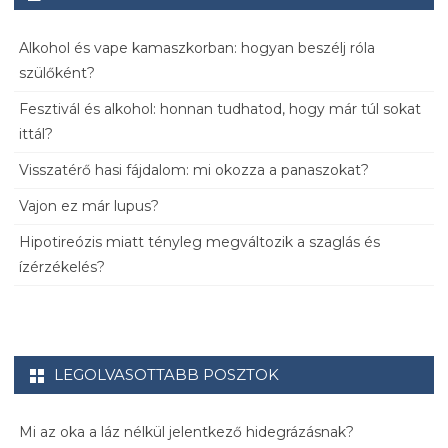
Alkohol és vape kamaszkorban: hogyan beszélj róla
szülőként?
Fesztivál és alkohol: honnan tudhatod, hogy már túl sokat
ittál?
Visszatérő hasi fájdalom: mi okozza a panaszokat?
Vajon ez már lupus?
Hipotireózis miatt tényleg megváltozik a szaglás és
ízérzékelés?
LEGOLVASOTTABB POSZTOK
Mi az oka a láz nélkül jelentkező hidegrázásnak?