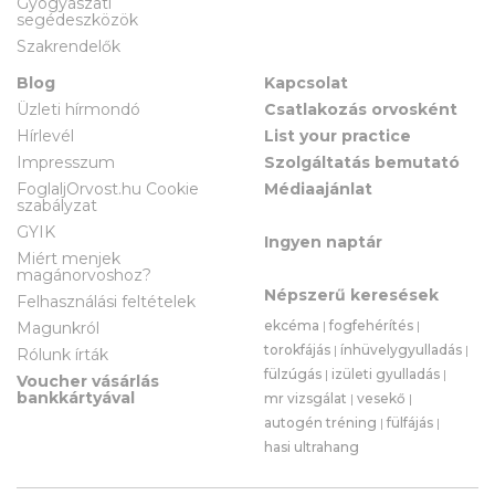
Gyógyászati
segédeszközök
Szakrendelők
Blog
Kapcsolat
Üzleti hírmondó
Csatlakozás orvosként
Hírlevél
List your practice
Impresszum
Szolgáltatás bemutató
FoglaljOrvost.hu Cookie
Médiaajánlat
szabályzat
GYIK
Ingyen naptár
Miért menjek
magánorvoshoz?
Népszerű keresések
Felhasználási feltételek
ekcéma
|
fogfehérítés
|
Magunkról
torokfájás
|
ínhüvelygyulladás
|
Rólunk írták
fülzúgás
|
izületi gyulladás
|
Voucher vásárlás
bankkártyával
mr vizsgálat
|
vesekő
|
autogén tréning
|
fülfájás
|
hasi ultrahang