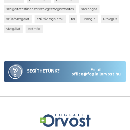
szolgáltatásfinanszírozó egészségbiztosítás
szorongás
szűrővizsgálat
szűrővizsgálatok
tél
urológia
urológus
vizsgálat
életmód
Email:
SEGÍTHETÜNK?
office@foglaljorvost.hu