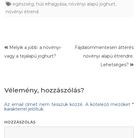
egészség
,
hús elhagyása
,
növényi alapú joghurt
,
növényi étrend
Melyik a jobb: a növényi-
Fájdalommentesen áttérés
vagy a tejalapú joghurt?
növényi alapú étrendre.
Lehetséges?
Vélemény, hozzászólás?
Az email címet nem tesszük közzé.
A kötelező mezőket
*
karakterrel jelöltük
HOZZÁSZÓLÁS