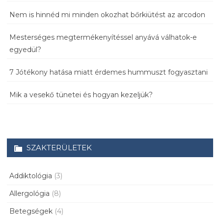
Nem is hinnéd mi minden okozhat bőrkiütést az arcodon
Mesterséges megtermékenyítéssel anyává válhatok-e
egyedül?
7 Jótékony hatása miatt érdemes hummuszt fogyasztani
Mik a vesekő tünetei és hogyan kezeljük?
SZAKTERÜLETEK
Addiktológia
(3)
Allergológia
(8)
Betegségek
(4)