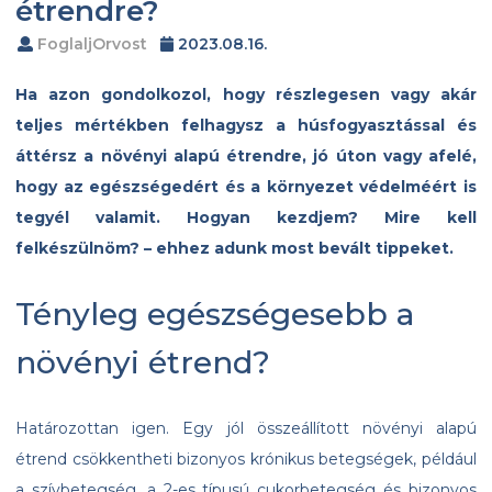
étrendre?
FoglaljOrvost
2023.08.16.
Ha azon gondolkozol, hogy részlegesen vagy akár
teljes mértékben felhagysz a húsfogyasztással és
áttérsz a növényi alapú étrendre, jó úton vagy afelé,
hogy az egészségedért és a környezet védelméért is
tegyél valamit. Hogyan kezdjem? Mire kell
felkészülnöm? – ehhez adunk most bevált tippeket.
Tényleg egészségesebb a
növényi étrend?
Határozottan igen. Egy jól összeállított növényi alapú
étrend csökkentheti bizonyos krónikus betegségek, például
a szívbetegség, a 2-es típusú cukorbetegség és bizonyos