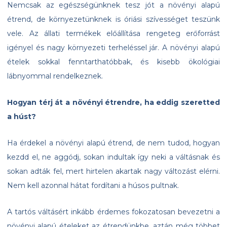
Nemcsak az egészségünknek tesz jót a növényi alapú
étrend, de környezetünknek is óriási szívességet teszünk
vele. Az állati termékek előállítása rengeteg erőforrást
igényel és nagy környezeti terheléssel jár. A növényi alapú
ételek sokkal fenntarthatóbbak, és kisebb ökológiai
lábnyommal rendelkeznek.
Hogyan térj át a növényi étrendre, ha eddig szeretted
a húst?
Ha érdekel a növényi alapú étrend, de nem tudod, hogyan
kezdd el, ne aggódj, sokan indultak így neki a váltásnak és
sokan adták fel, mert hirtelen akartak nagy változást elérni.
Nem kell azonnal hátat fordítani a húsos pultnak.
A tartós váltásért inkább érdemes fokozatosan bevezetni a
növényi alapú ételeket az étrendünkbe, aztán még többet