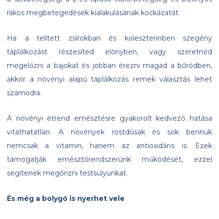
rákos megbetegedések kialakulásának kockázatát.
Ha a telített zsírokban és koleszterinben szegény
táplálkozást részesíted előnyben, vagy szeretnéd
megelőzni a bajokat és jobban érezni magad a bőrödben,
akkor a növényi alapú táplálkozás remek választás lehet
számodra.
A növényi étrend emésztésre gyakorolt kedvező hatása
vitathatatlan. A növények rostdúsak és sok bennük
nemcsak a vitamin, hanem az antioxidáns is. Ezek
támogatják emésztőrendszerünk működését, ezzel
segítenek megőrizni testsúlyunkat.
És még a bolygó is nyerhet vele