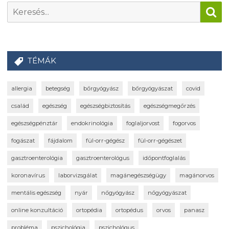
TÉMÁK
allergia
betegség
bőrgyógyász
bőrgyógyászat
covid
család
egészség
egészségbiztosítás
egészségmegőrzés
egészségpénztár
endokrinológia
foglaljorvost
fogorvos
fogászat
fájdalom
fül-orr-gégész
fül-orr-gégészet
gasztroenterológia
gasztroenterológus
időpontfoglalás
koronavírus
laborvizsgálat
magánegészségügy
magánorvos
mentális egészség
nyár
nőgyógyász
nőgyógyászat
online konzultáció
ortopédia
ortopédus
orvos
panasz
probléma
pszichológia
pszichológus