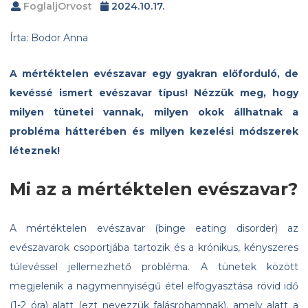
FoglaljOrvost
2024.10.17.
Írta: Bodor Anna
A mértéktelen evészavar egy gyakran előforduló, de
kevéssé ismert evészavar típus! Nézzük meg, hogy
milyen tünetei vannak, milyen okok állhatnak a
probléma hátterében és milyen kezelési módszerek
léteznek!
Mi az a mértéktelen evészavar?
A mértéktelen evészavar (binge eating disorder) az
evészavarok csoportjába tartozik és a krónikus, kényszeres
túlevéssel jellemezhető probléma. A tünetek között
megjelenik a nagymennyiségű étel elfogyasztása rövid idő
(1-2 óra) alatt (ezt nevezzük falásrohamnak), amely alatt a