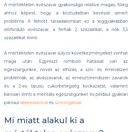
A mértéktelen evészavar gyakorisága relatíve magas, főleg
ahhoz képest, hogy a köztudatban kevéssé ismert
probléma. A felnőtt társadalomban ez a leggyakrabban
előforduló evészavar, a férfiak 2 százalékát, a nők 3,5
százalékát érinti.
A mértéktelen evészavar súlyos következményeket vonhat
maga után. Egyrészt romboló hatással van az
egészségünkre, növeli az elhízás, a szív- és érrendszeri
problémák, az alvászavarok, az emésztőrendszeri zavarok
és a 2-es típusú cukorbetegség kockázatát, valamint
károsan érinti a mentális egészségünket és például gyakran
párosul
depresszióval
és
szorongással.
Mi miatt alakul ki a