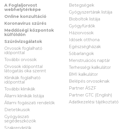
A Foglaljorvost
Betegségek
webhelytérképe
Gyógyszertárak listája
Online konzultáció
Bioboltok listája
Koronavírus szűrés
Gyógyfürdők
Meddőségi központok
Háziorvosok
külföldön
Idősek otthona
Szűrővizsgálatok
Egészségházak
Orvosok foglalható
időponttal
Sóbarlangok
További orvosok
Menstruációs naptár
Orvosok időponttal
Terhességi kalkulátor
látogatás oka szerint
BMI kalkulátor
Klinikák foglalható
Belépés orvosoknak
időponttal
Partner ÁSZF
További klinikák
Partner GTC (English)
Állami klinikák listája
Adatkezelési tájékoztató
Állami fogászati rendelők
Dietetikusok
Gyógyászati
segédeszközök
Szakrendelők