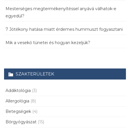
Mesterséges megtermékenyítéssel anyává válhatok-e
egyedül?
7 Jótékony hatása miatt érdemes hummuszt fogyasztani
Mik a vesekő tünetei és hogyan kezeljük?
SZAKTERÜLETEK
Addiktológia
(3)
Allergológia
(8)
Betegségek
(4)
Bőrgyógyászat
(15)