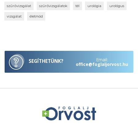
szűrővizsgálat
szűrővizsgálatok
tél
urológia
urológus
vizsgálat
életmód
Email:
SEGÍTHETÜNK?
office@foglaljorvost.hu