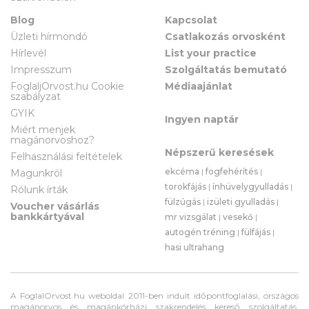
Blog
Kapcsolat
Üzleti hírmondó
Csatlakozás orvosként
Hírlevél
List your practice
Impresszum
Szolgáltatás bemutató
FoglaljOrvost.hu Cookie
Médiaajánlat
szabályzat
GYIK
Ingyen naptár
Miért menjek
magánorvoshoz?
Népszerű keresések
Felhasználási feltételek
ekcéma
|
fogfehérítés
|
Magunkról
torokfájás
|
ínhüvelygyulladás
|
Rólunk írták
fülzúgás
|
izületi gyulladás
|
Voucher vásárlás
bankkártyával
mr vizsgálat
|
vesekő
|
autogén tréning
|
fülfájás
|
hasi ultrahang
A FoglalOrvost.hu weboldal 2011-ben indult időpontfoglalási, országos
magánorvos és magánkórházi szakrendelés kereső szolgáltatás,