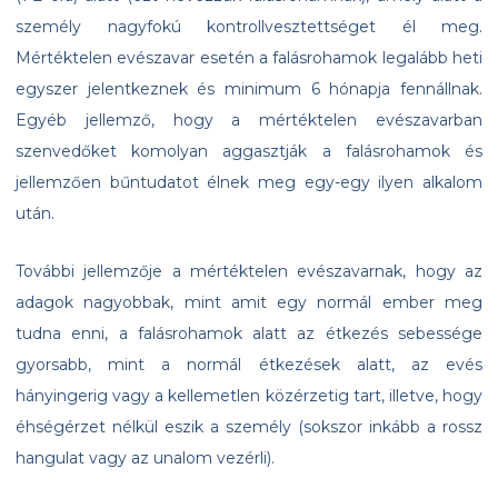
személy nagyfokú kontrollvesztettséget él meg.
Mértéktelen evészavar esetén a falásrohamok legalább heti
egyszer jelentkeznek és minimum 6 hónapja fennállnak.
Egyéb jellemző, hogy a mértéktelen evészavarban
szenvedőket komolyan aggasztják a falásrohamok és
jellemzően bűntudatot élnek meg egy-egy ilyen alkalom
után.
További jellemzője a mértéktelen evészavarnak, hogy az
adagok nagyobbak, mint amit egy normál ember meg
tudna enni, a falásrohamok alatt az étkezés sebessége
gyorsabb, mint a normál étkezések alatt, az evés
hányingerig vagy a kellemetlen közérzetig tart, illetve, hogy
éhségérzet nélkül eszik a személy (sokszor inkább a rossz
hangulat vagy az unalom vezérli).