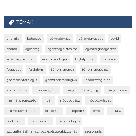
TÉMÁK
allergia
betegség
bőrgyógyász
bőrgyógyászat
covid
család
egészség
egészségbiztosítás
egészségmegőrzés
egészségpénztár
endokrinológia
foglaljorvost
fogorvos
fogászat
fájdalom
fül-orr-gégész
fül-orr-gégészet
gasztroenterológia
gasztroenterológus
időpontfoglalás
koronavírus
laborvizsgálat
magánegészségügy
magánorvos
mentális egészség
nyár
nőgyógyász
nőgyógyászat
online konzultáció
ortopédia
ortopédus
orvos
panasz
probléma
pszichológia
pszichológus
szolgáltatásfinanszírozó egészségbiztosítás
szorongás