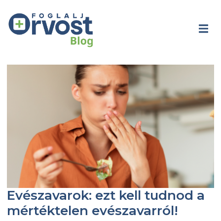
Evészavarok: ezt kell tudnod a
mértéktelen evészavarról!