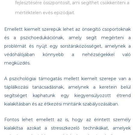
fejlesztésére összpontosít, ami segíthet csökkenteni a
mértéktelen evés epizódjait.
Emellett kiemelt szerepük lehet az önsegítő csoportoknak
és a pszichoedukációnak, amely segít megérteni a
problémát és nyújt egy sorstársközösséget, amelynek a
védőhálójában könnyebb a nehézségekkel való
megküzdés.
A pszichológiai támogatás mellett kiemelt szerepe van a
táplálkozási tanácsadásnak, amelynek a keretein belül
segítséget kaphatunk egy kiegyensúlyozott étrend
kialakításban és az étkezési mintáink szabályozásában.
Fontos lehet emellett az is, hogy az érintett személy
kialakítsa azokat a stresszkezelő technikákat, amelyek