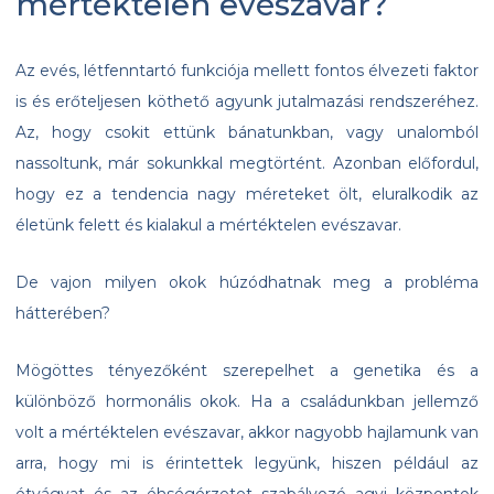
mértéktelen evészavar?
Az evés, létfenntartó funkciója mellett fontos élvezeti faktor
is és erőteljesen köthető agyunk jutalmazási rendszeréhez.
Az, hogy csokit ettünk bánatunkban, vagy unalomból
nassoltunk, már sokunkkal megtörtént. Azonban előfordul,
hogy ez a tendencia nagy méreteket ölt, eluralkodik az
életünk felett és kialakul a mértéktelen evészavar.
De vajon milyen okok húzódhatnak meg a probléma
hátterében?
Mögöttes tényezőként szerepelhet a genetika és a
különböző hormonális okok. Ha a családunkban jellemző
volt a mértéktelen evészavar, akkor nagyobb hajlamunk van
arra, hogy mi is érintettek legyünk, hiszen például az