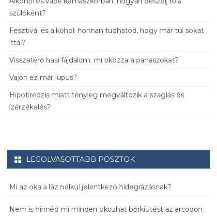
Alkohol és vape kamaszkorban: hogyan beszélj róla
szülőként?
Fesztivál és alkohol: honnan tudhatod, hogy már túl sokat
ittál?
Visszatérő hasi fájdalom: mi okozza a panaszokat?
Vajon ez már lupus?
Hipotireózis miatt tényleg megváltozik a szaglás és
ízérzékelés?
LEGOLVASOTTABB POSZTOK
Mi az oka a láz nélkül jelentkező hidegrázásnak?
Nem is hinnéd mi minden okozhat bőrkiütést az arcodon