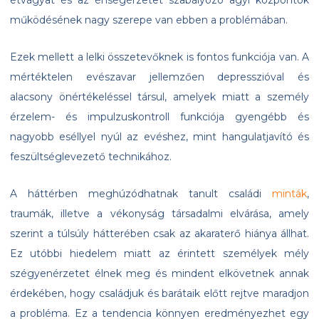
étvágyat és az éhségérzetet szabályozó agyi központok
működésének nagy szerepe van ebben a problémában.
Ezek mellett a lelki összetevőknek is fontos funkciója van. A
mértéktelen evészavar jellemzően depresszióval és
alacsony önértékeléssel társul, amelyek miatt a személy
érzelem- és impulzuskontroll funkciója gyengébb és
nagyobb eséllyel nyúl az evéshez, mint hangulatjavító és
feszültséglevezető technikához.
A háttérben meghúzódhatnak tanult családi
minták
,
traumák, illetve a vékonyság társadalmi elvárása, amely
szerint a túlsúly hátterében csak az akaraterő hiánya állhat.
Ez utóbbi hiedelem miatt az érintett személyek mély
szégyenérzetet élnek meg és mindent elkövetnek annak
érdekében, hogy családjuk és barátaik előtt rejtve maradjon
a probléma. Ez a tendencia könnyen eredményezhet egy