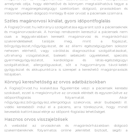
amelynek célja, hogy elérhetővé és könnyen megtalálhatóvá tegye a
magyar magánegészségügyi szektorban dolgozó, praxisokban és
intézményekben dolgozó mintegy 8 ezer orvost a páciensek számára.
Széles magánorvosi kínálat, gyors időpontfoglalás
A FoglaljOrvost.hu kétirányú szolgáltatása egyaránt szól a pácienseknek
és magánorvosoknak. A honlap rendszerén keresztül a páciensek nem
csak a leggyakrabban keresett magánorvosi és magánkórházi
szakrendeléseket találják meg, mint a fogászat,
bőrgyógyászat,nőgyógyászat, de az állami egészségügyben sokszor
nehezen elérhető, vagy várólistás diagnosztikai szolgáltatásokat,
ultrahang vizsgálatokat, baleseti sebészeti ügyeleteket, speciális
gyermekgyógyászatot, kardiológiai és látás-egészségügyi
szolgáltatókat, allergológusokat, sőt a hagyományos távol-keleti
gyógyászat és akkupunktúra is szerepel a kereshető magánpraxisok
listájában.
Könnyű kereshetőség az orvos adatbázisokban
A FoglaljOrvost.hu kialakítása figyelembe veszi a páciensek keresési
szokásait, ezzel is megkönnyítve az orvosok elérését és egyszerűsítve az
időpontfoglalás folyamatát. Akár
nőgyógyász,bőrgyógyász,allergológus szakorvos, akár budapesti ill.
vidéki keresésből indul el a páciens, arra törekszünk, hogy minél
kevesebb kattintással elérje az időpont-foglalási lehetőséget.
Hasznos orvos visszajelzések
A weboldal az orvosoknak és magánkórházakban dolgozó
szakembereknek folyamatos online jelenlétet biztosít, segíti a