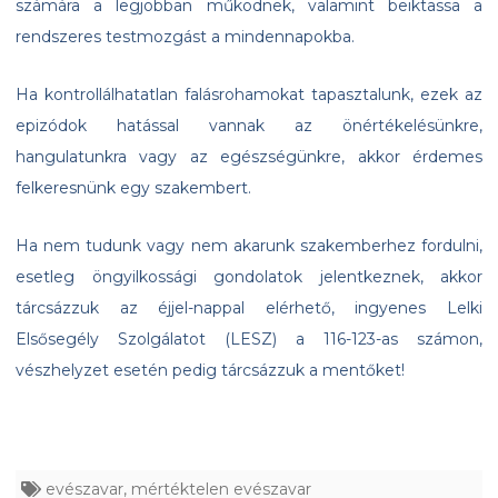
számára a legjobban működnek, valamint beiktassa a
rendszeres testmozgást a mindennapokba.
Ha kontrollálhatatlan falásrohamokat tapasztalunk, ezek az
epizódok hatással vannak az önértékelésünkre,
hangulatunkra vagy az egészségünkre, akkor érdemes
felkeresnünk egy szakembert.
Ha nem tudunk vagy nem akarunk szakemberhez fordulni,
esetleg öngyilkossági gondolatok jelentkeznek, akkor
tárcsázzuk az éjjel-nappal elérhető, ingyenes Lelki
Elsősegély Szolgálatot (LESZ) a 116-123-as számon,
vészhelyzet esetén pedig tárcsázzuk a mentőket!
evészavar
,
mértéktelen evészavar