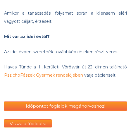
Amikor a tanácsadási folyamat során a kliensem eléri
vágyott céljait, érzéseit.
Mit vár az idei évtől?
Az idei évben szeretnék továbbképzéseken részt venni.
Havasi Tünde a III. kerületi, Vörösvári út 23. címen található
PszichoFészek Gyermek rendelőjében
várja pácienseit.
Időpontot foglalok magánorvoshoz!
Vissza a főoldalra