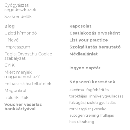
Gyógyászati
segédeszközök
Szakrendelők
Blog
Kapcsolat
Üzleti hírmondó
Csatlakozás orvosként
Hírlevél
List your practice
Impresszum
Szolgáltatás bemutató
FoglaljOrvost.hu Cookie
Médiaajánlat
szabályzat
GYIK
Ingyen naptár
Miért menjek
magánorvoshoz?
Népszerű keresések
Felhasználási feltételek
ekcéma
|
fogfehérítés
|
Magunkról
torokfájás
|
ínhüvelygyulladás
|
Rólunk írták
fülzúgás
|
izületi gyulladás
|
Voucher vásárlás
bankkártyával
mr vizsgálat
|
vesekő
|
autogén tréning
|
fülfájás
|
hasi ultrahang