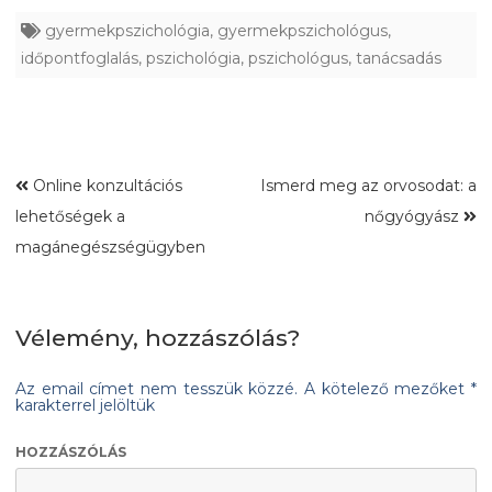
gyermekpszichológia
,
gyermekpszichológus
,
időpontfoglalás
,
pszichológia
,
pszichológus
,
tanácsadás
Online konzultációs
Ismerd meg az orvosodat: a
lehetőségek a
nőgyógyász
magánegészségügyben
Vélemény, hozzászólás?
Az email címet nem tesszük közzé.
A kötelező mezőket
*
karakterrel jelöltük
HOZZÁSZÓLÁS