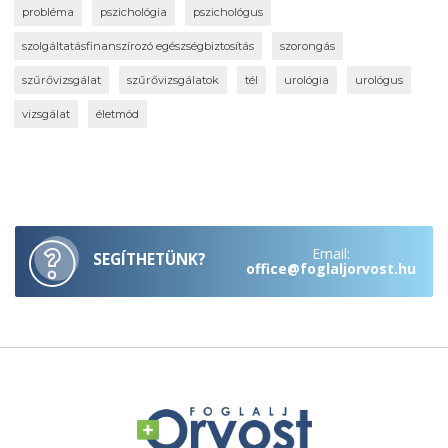
probléma
pszichológia
pszichológus
szolgáltatásfinanszírozó egészségbiztosítás
szorongás
szűrővizsgálat
szűrővizsgálatok
tél
urológia
urológus
vizsgálat
életmód
Email:
SEGÍTHETÜNK?
office@foglaljorvost.hu