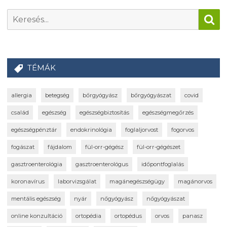
TÉMÁK
allergia
betegség
bőrgyógyász
bőrgyógyászat
covid
család
egészség
egészségbiztosítás
egészségmegőrzés
egészségpénztár
endokrinológia
foglaljorvost
fogorvos
fogászat
fájdalom
fül-orr-gégész
fül-orr-gégészet
gasztroenterológia
gasztroenterológus
időpontfoglalás
koronavírus
laborvizsgálat
magánegészségügy
magánorvos
mentális egészség
nyár
nőgyógyász
nőgyógyászat
online konzultáció
ortopédia
ortopédus
orvos
panasz