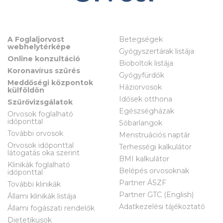
A Foglaljorvost
Betegségek
webhelytérképe
Gyógyszertárak listája
Online konzultáció
Bioboltok listája
Koronavírus szűrés
Gyógyfürdők
Meddőségi központok
Háziorvosok
külföldön
Idősek otthona
Szűrővizsgálatok
Egészségházak
Orvosok foglalható
időponttal
Sóbarlangok
További orvosok
Menstruációs naptár
Orvosok időponttal
Terhességi kalkulátor
látogatás oka szerint
BMI kalkulátor
Klinikák foglalható
Belépés orvosoknak
időponttal
Partner ÁSZF
További klinikák
Partner GTC (English)
Állami klinikák listája
Adatkezelési tájékoztató
Állami fogászati rendelők
Dietetikusok