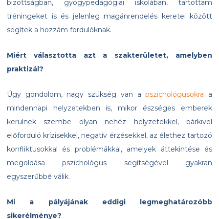
bizottságban, gyógypedagógiai iskolában, tartottam
tréningeket is és jelenleg magánrendelés keretei között
segítek a hozzám fordulóknak.
Miért választotta azt a szakterületet, amelyben
praktizál?
Úgy gondolom, nagy szükség van a
pszichológusokra
a
mindennapi helyzetekben is, mikor észséges emberek
kerülnek szembe olyan nehéz helyzetekkel, bárkivel
előforduló krízisekkel, negatív érzésekkel, az élethez tartozó
konfliktusokkal és problémákkal, amelyek áttekintése és
megoldása pszichológus segítségével gyakran
egyszerűbbé válik.
Mi a pályájának eddigi legmeghatározóbb
sikerélménye?