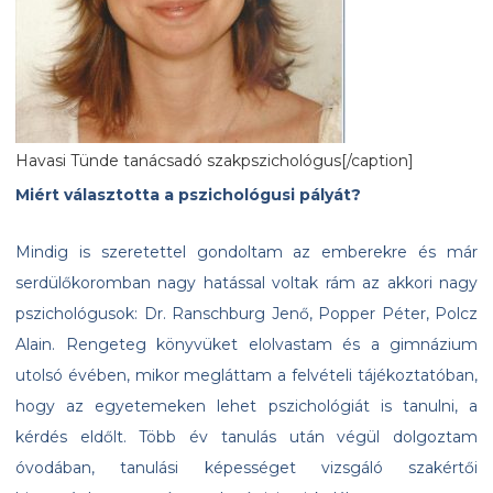
Havasi Tünde tanácsadó szakpszichológus[/caption]
Miért választotta a pszichológusi pályát?
Mindig is szeretettel gondoltam az emberekre és már
serdülőkoromban nagy hatással voltak rám az akkori nagy
pszichológusok: Dr. Ranschburg Jenő, Popper Péter, Polcz
Alain. Rengeteg könyvüket elolvastam és a gimnázium
utolsó évében, mikor megláttam a felvételi tájékoztatóban,
hogy az egyetemeken lehet pszichológiát is tanulni, a
kérdés eldőlt. Több év tanulás után végül dolgoztam
óvodában, tanulási képességet vizsgáló szakértői