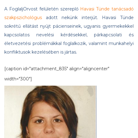
A FoglaljOrvost felületén szereplő
Havasi Tünde tanácsadó
szakpszichológus
adott nekünk interjút. Havasi Tünde
sokrétű ellátást nyújt pácienseinek, ugyanis gyermekekkel
kapcsolatos nevelési kérdésekkel, párkapcsolati és
életvezetési problémákkal foglalkozik, valamint munkahelyi
konfliktusok kezelésében is jártas.
[caption id="attachment_835" align="aligncenter"
width="300"]