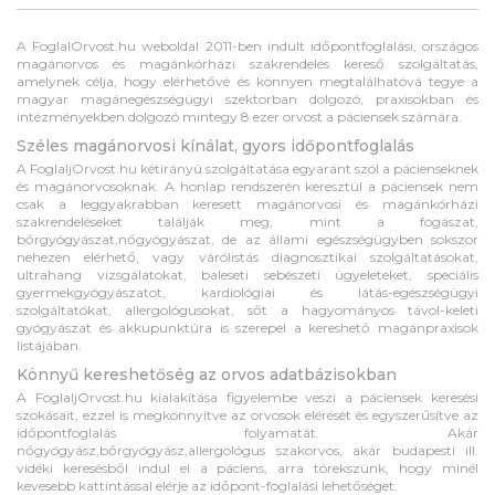
A FoglalOrvost.hu weboldal 2011-ben indult időpontfoglalási, országos
magánorvos és magánkórházi szakrendelés kereső szolgáltatás,
amelynek célja, hogy elérhetővé és könnyen megtalálhatóvá tegye a
magyar magánegészségügyi szektorban dolgozó, praxisokban és
intézményekben dolgozó mintegy 8 ezer orvost a páciensek számára.
Széles magánorvosi kínálat, gyors időpontfoglalás
A FoglaljOrvost.hu kétirányú szolgáltatása egyaránt szól a pácienseknek
és magánorvosoknak. A honlap rendszerén keresztül a páciensek nem
csak a leggyakrabban keresett magánorvosi és magánkórházi
szakrendeléseket találják meg, mint a fogászat,
bőrgyógyászat,nőgyógyászat, de az állami egészségügyben sokszor
nehezen elérhető, vagy várólistás diagnosztikai szolgáltatásokat,
ultrahang vizsgálatokat, baleseti sebészeti ügyeleteket, speciális
gyermekgyógyászatot, kardiológiai és látás-egészségügyi
szolgáltatókat, allergológusokat, sőt a hagyományos távol-keleti
gyógyászat és akkupunktúra is szerepel a kereshető magánpraxisok
listájában.
Könnyű kereshetőség az orvos adatbázisokban
A FoglaljOrvost.hu kialakítása figyelembe veszi a páciensek keresési
szokásait, ezzel is megkönnyítve az orvosok elérését és egyszerűsítve az
időpontfoglalás folyamatát. Akár
nőgyógyász,bőrgyógyász,allergológus szakorvos, akár budapesti ill.
vidéki keresésből indul el a páciens, arra törekszünk, hogy minél
kevesebb kattintással elérje az időpont-foglalási lehetőséget.