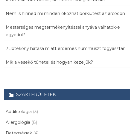
Nem is hinnéd mi minden okozhat bőrkiütést az arcodon
Mesterséges megtermékenyítéssel anyává válhatok-e
egyedül?
7 Jótékony hatása miatt érdemes hummuszt fogyasztani
Mik a vesekő tünetei és hogyan kezeljük?
SZAKTERÜLETEK
Addiktológia
(3)
Allergológia
(8)
Betegségek
(4)