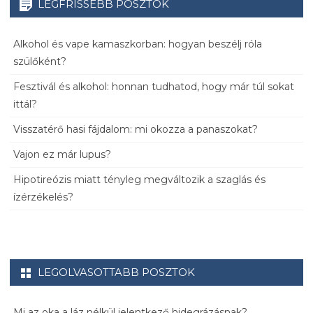
LEGFRISSEBB POSZTOK
Alkohol és vape kamaszkorban: hogyan beszélj róla
szülőként?
Fesztivál és alkohol: honnan tudhatod, hogy már túl sokat
ittál?
Visszatérő hasi fájdalom: mi okozza a panaszokat?
Vajon ez már lupus?
Hipotireózis miatt tényleg megváltozik a szaglás és
ízérzékelés?
LEGOLVASOTTABB POSZTOK
Mi az oka a láz nélkül jelentkező hidegrázásnak?