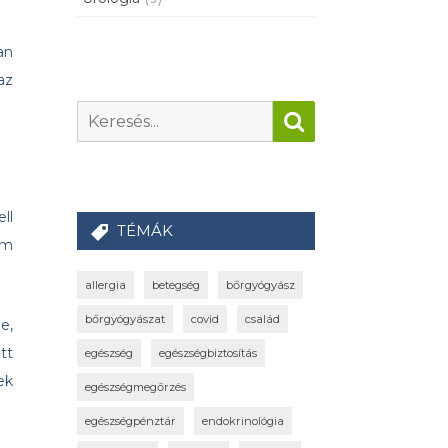
an
az
ll
TÉMÁK
em
allergia
betegség
bőrgyógyász
bőrgyógyászat
covid
család
e,
tt
egészség
egészségbiztosítás
ek
egészségmegőrzés
egészségpénztár
endokrinológia