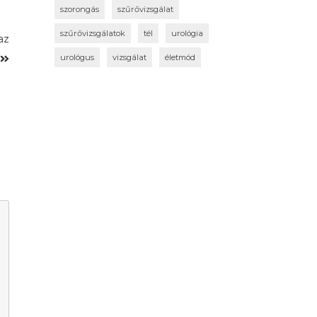
szorongás
szűrővizsgálat
szűrővizsgálatok
tél
urológia
az
urológus
vizsgálat
életmód
n