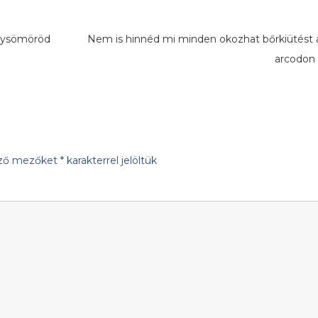
elysömöröd
Nem is hinnéd mi minden okozhat bőrkiütést 
arcodo
ező mezőket
*
karakterrel jelöltük