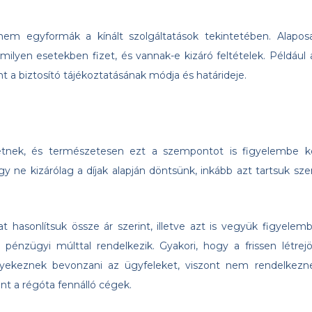
em egyformák a kínált szolgáltatások tekintetében. Alapos
milyen esetekben fizet, és vannak-e kizáró feltételek. Például 
nt a biztosító tájékoztatásának módja és határideje.
etnek, és természetesen ezt a szempontot is figyelembe ke
y ne kizárólag a díjak alapján döntsünk, inkább azt tartsuk sz
at hasonlítsuk össze ár szerint, illetve azt is vegyük figyelemb
pénzügyi múlttal rendelkezik. Gyakori, hogy a frissen létrejö
igyekeznek bevonzani az ügyfeleket, viszont nem rendelkezn
mint a régóta fennálló cégek.