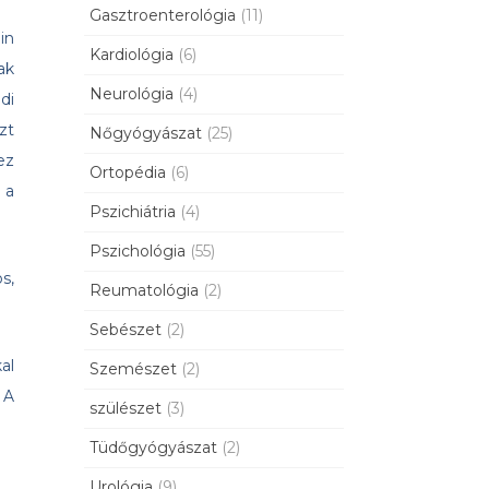
Gasztroenterológia
(11)
in
Kardiológia
(6)
ak
Neurológia
(4)
di
zt
Nőgyógyászat
(25)
ez
Ortopédia
(6)
 a
Pszichiátria
(4)
Pszichológia
(55)
s,
Reumatológia
(2)
Sebészet
(2)
al
Szemészet
(2)
 A
szülészet
(3)
Tüdőgyógyászat
(2)
Urológia
(9)