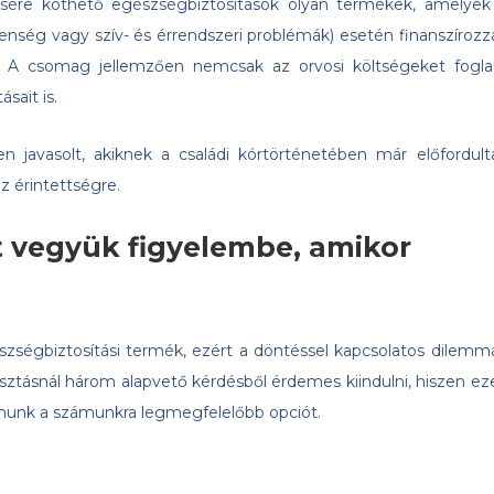
ésére köthető egészségbiztosítások olyan termékek, amelyek
lenség vagy szív- és érrendszeri problémák) esetén finanszírozz
t. A csomag jellemzően nemcsak az orvosi költségeket foglal
sait is.
n javasolt, akiknek a családi kórtörténetében már előfordult
z érintettségre.
 vegyük figyelembe, amikor
zségbiztosítási termék, ezért a döntéssel kapcsolatos dilemm
sztásnál három alapvető kérdésből érdemes kiindulni, hiszen ez
lnunk a számunkra legmegfelelőbb opciót.