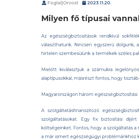
FoglaljOrvost
2023.11.20.
Milyen fő típusai vann
Az egészségbiztosítások rendkívül sokfélé
választhatunk. Nincsen egyszerű dolgunk, 
hirtelen szembesülünk a termékek széles pale
Mielőtt kiválasztjuk a számukra legelőn
alaptípusokkal, másrészt fontos, hogy tisztáb
Magyarországon három egészségbiztosítási f
A szolgáltatásfinanszírozó egészségbiztos
szolgáltatásokat. Egy fix biztosítási díjé
költségeinket. Fontos, hogy a szolgáltatás a
a már ismert egészségügyi problémánkhoz kap