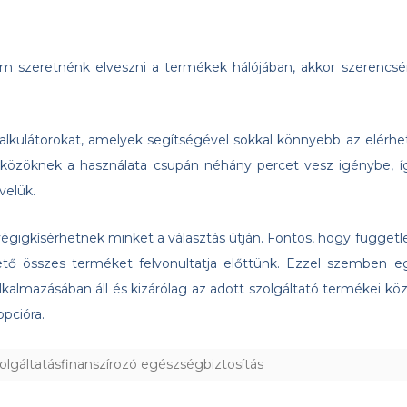
 szeretnénk elveszni a termékek hálójában, akkor szerencsé
alkulátorokat, amelyek segítségével sokkal könnyebb az elérhe
közöknek a használata csupán néhány percet vesz igénybe, í
velük.
végigkísérhetnek minket a választás útján. Fontos, hogy függetl
hető összes terméket felvonultatja előttünk. Ezzel szemben e
kalmazásában áll és kizárólag az adott szolgáltató termékei köz
pcióra.
olgáltatásfinanszírozó egészségbiztosítás