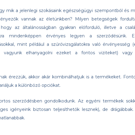
y mik a jelenlegi szokásaink egészségügyi szempontból és m
 tényezők vannak az életünkben? Milyen betegségek fordult
ogy az általánosságban gyakran előforduló, illetve a csalá
ákra mindenképpen érvényes legyen a szerződésünk. E
ásokkal, mint például a szűrővizsgálatokra való érvényesség (
k vagyunk elhanyagolni ezeket a fontos viziteket) vagy
nsnak érezzük, akkor akár kombinálhatjuk is a termékeket. Fonto
riáljuk a különböző opciókat.
rtos szerződésben gondolkodunk. Az egyéni termékek sokk
ges igényeink biztosan teljesíthetők lesznek), de drágábbak.
matlanabbak.