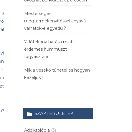
okozhat bőrkiütést az arcodon
 a
Mesterséges
megtermékenyítéssel anyává
ró
válhatok-e egyedül?
al
7 Jótékony hatása miatt
érdemes hummuszt
yi
fogyasztani
on
tt
Mik a vesekő tünetei és hogyan
kezeljük?
ti
zt
yi
SZAKTERÜLETEK
Addiktológia
(3)