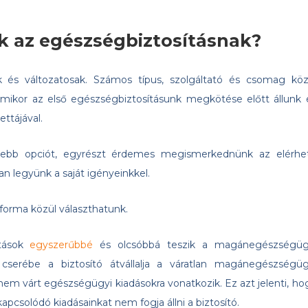
ak az egészségbiztosításnak?
k és változatosak. Számos típus, szolgáltató és csomag köz
amikor az első egészségbiztosításunk megkötése előtt állunk 
ttájával.
yösebb opciót, egyrészt érdemes megismerkednünk az elérhe
an legyünk a saját igényeinkkel.
orma közül választhatunk.
ítások
egyszerűbbé
és olcsóbbá teszik a magánegészségüg
rt cserébe a biztosító átvállalja a váratlan magánegészségüg
 nem várt egészségügyi kiadásokra vonatkozik. Ez azt jelenti, ho
csolódó kiadásainkat nem fogja állni a biztosító.