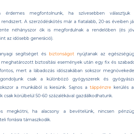
en érdemes megfontolnunk, ha szívesebben választjuk
rendszert. A szerződéskötés már a fiatalabb, 20-as éveiben já
évente néhányszor ők is megfordulnak a rendelőben (és jóv
int az idősebb generáció).
 anyagi segítséget és
biztonságot
nyújtanak az egészségüg
e meghatározott biztosítási események után egy fix és szabad
 fontos, mert a lábadozás időszakában sokszor megnövekede
(gondoljunk csak a különböző gyógyszerek és gyógyásza
 sokszor a munkából is kiesünk. Sajnos a
táppénzre
kerülés a
 csak körülbelül 50-60 százalékával gazdálkodhatunk.
tos megkötni, ha alacsony a bevételünk, nincsen pénzüg
eli forrásra támaszkodik.