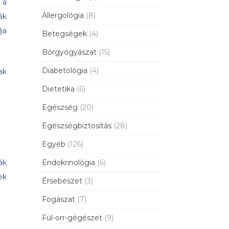
 a
Allergológia
(8)
ák
ja
Betegségek
(4)
Bőrgyógyászat
(15)
Diabetológia
(4)
ak
Dietetika
(6)
Egészség
(20)
Egészségbiztosítás
(28)
Egyéb
(126)
Endokrinológia
(6)
ák
ek
Érsebészet
(3)
Fogászat
(7)
Fül-orr-gégészet
(9)