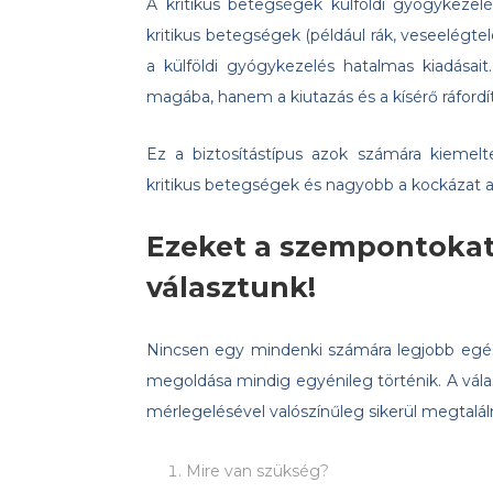
A kritikus betegségek külföldi gyógykezel
kritikus betegségek (például rák, veseelégte
a külföldi gyógykezelés hatalmas kiadásai
magába, hanem a kiutazás és a kísérő ráfordítá
Ez a biztosítástípus azok számára kiemelte
kritikus betegségek és nagyobb a kockázat a
Ezeket a szempontokat
választunk!
Nincsen egy mindenki számára legjobb egés
megoldása mindig egyénileg történik. A vála
mérlegelésével valószínűleg sikerül megtalá
Mire van szükség?