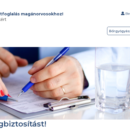
tfoglalás magánorvosokhoz!
Bel
kért
Bőrgyógyás
biztosítást!