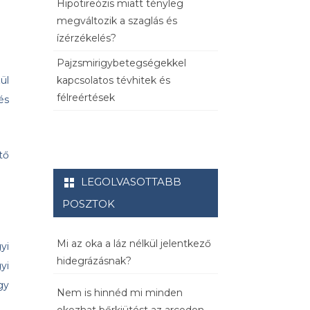
Hipotireózis miatt tényleg
megváltozik a szaglás és
ízérzékelés?
Pajzsmirigybetegségekkel
kapcsolatos tévhitek és
ül
félreértések
és
tő
LEGOLVASOTTABB
POSZTOK
Mi az oka a láz nélkül jelentkező
yi
hidegrázásnak?
yi
gy
Nem is hinnéd mi minden