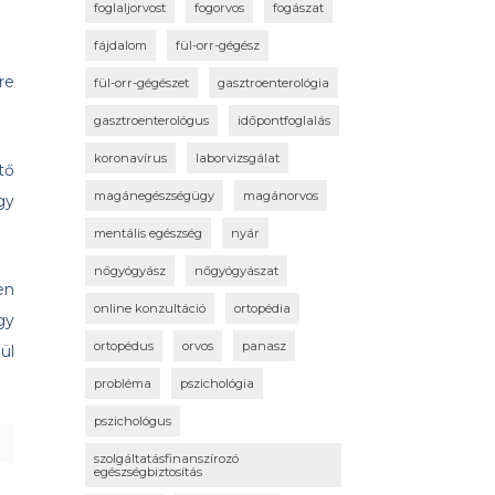
foglaljorvost
fogorvos
fogászat
fájdalom
fül-orr-gégész
re
fül-orr-gégészet
gasztroenterológia
gasztroenterológus
időpontfoglalás
koronavírus
laborvizsgálat
tő
magánegészségügy
magánorvos
gy
mentális egészség
nyár
nőgyógyász
nőgyógyászat
en
online konzultáció
ortopédia
gy
ortopédus
orvos
panasz
ül
probléma
pszichológia
pszichológus
szolgáltatásfinanszírozó
egészségbiztosítás