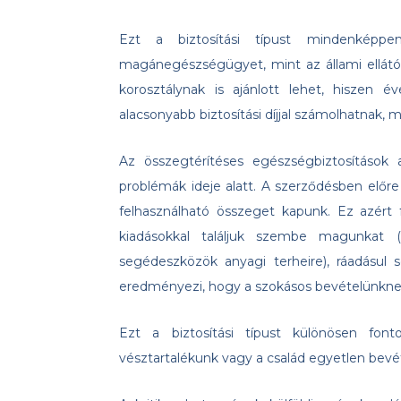
Ezt a biztosítási típust mindenképp
magánegészségügyet, mint az állami ellátó 
korosztálynak is ajánlott lehet, hiszen 
alacsonyabb biztosítási díjjal számolhatnak, m
Az összegtérítéses egészségbiztosítások
problémák ideje alatt. A szerződésben előr
felhasználható összeget kapunk. Ez azért
kiadásokkal találjuk szembe magunkat 
segédeszközök anyagi terheire), ráadásul
eredményezi, hogy a szokásos bevételünknek
Ezt a biztosítási típust különösen fon
vésztartalékunk vagy a család egyetlen bevét