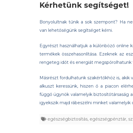
Kérhetünk segítséget!
Bonyolultnak tűnik a sok szempont? Ha nem
van lehetőségünk segítséget kérni.
Egyrészt használhatjuk a különböző online k
termékek összehasonlítása. Ezeknek az esz
rengeteg időt és energiát megspórolhatunk 
Másrészt fordulhatunk szakértőkhöz is, akik 
alkuszt keressünk, hiszen ő a piacon elér
függő ügynök valamelyik biztosítótársaság al
igyekszik majd rábeszélni minket valamelyik o
egészségbiztosítás
,
egészségpénztár
,
sz