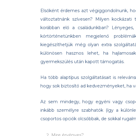
Elsőként érdemes azt végiggondolnunk, hog
változtatnánk szívesen? Milyen kockázati
korábban elő a családunkban? Lényeges, h
kórtörténetünkben megjelenő problém
kiegészíthetjük még olyan extra szolgáltat
különösen hasznos lehet, ha hajlamosa
gyermekszülés után kapott támogatás.
Ha több alaptípus szolgáltatásait is relevá
hogy sok biztosító ad kedvezményeket, ha va
Az sem mindegy, hogy egyéni vagy csopo
inkább személyre szabhatók (így a különle
csoportos opciók olcsóbbak, de sokkal rugal
Mire érvényes?