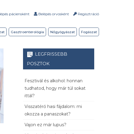
épés páciensként
Belépés orvosként
Regisztráció
zat
Gasztroenterológia
Nőgyógyászat
Fogászat
LEGFRISSEBB
POSZTOK
Fesztivál és alkohol: honnan
tudhatod, hogy már túl sokat
ittál?
Visszatérő hasi fájdalom: mi
okozza a panaszokat?
Vajon ez már lupus?