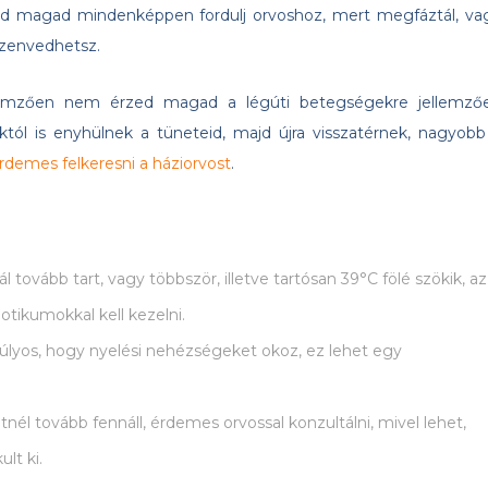
d magad mindenképpen fordulj orvoshoz, mert megfáztál, va
szenvedhetsz.
ellemzően nem érzed magad a légúti betegségekre jellemző
tól is enyhülnek a tüneteid, majd újra visszatérnek, nagyobb
rdemes felkeresni a háziorvost
.
l tovább tart, vagy többször, illetve tartósan 39°C fölé szökik, az
biotikumokkal kell kezelni.
 súlyos, hogy nyelési nehézségeket okoz, ez lehet egy
nél tovább fennáll, érdemes orvossal konzultálni, mivel lehet,
lt ki.