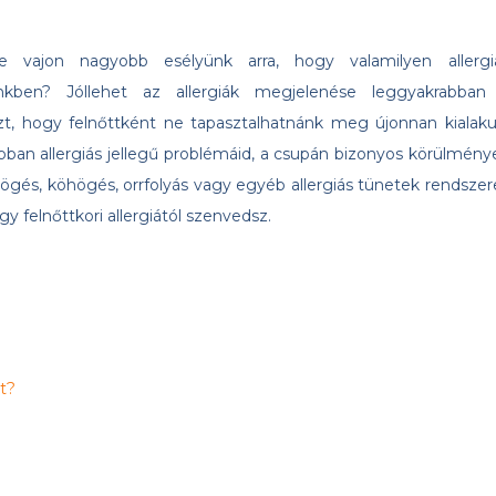
 vajon nagyobb esélyünk arra, hogy valamilyen allergi
nkben? Jóllehet az allergiák megjelenése leggyakrabban
t, hogy felnőttként ne tapasztalhatnánk meg újonnan kialaku
ábban allergiás jellegű problémáid, a csupán bizonyos körülmény
zögés, köhögés, orrfolyás vagy egyéb allergiás tünetek rendszer
gy felnőttkori allergiától szenvedsz.
t?