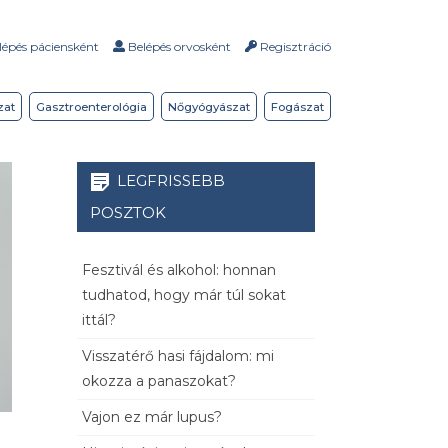
épés páciensként
Belépés orvosként
Regisztráció
zat
Gasztroenterológia
Nőgyógyászat
Fogászat
LEGFRISSEBB
POSZTOK
Fesztivál és alkohol: honnan
tudhatod, hogy már túl sokat
ittál?
Visszatérő hasi fájdalom: mi
okozza a panaszokat?
Vajon ez már lupus?