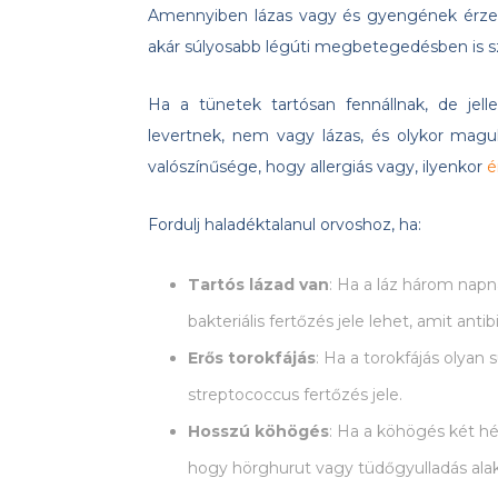
Amennyiben lázas vagy és gyengének érze
akár súlyosabb légúti megbetegedésben is 
Ha a tünetek tartósan fennállnak, de j
levertnek, nem vagy lázas, és olykor maguk
valószínűsége, hogy allergiás vagy, ilyenkor
é
Fordulj haladéktalanul orvoshoz, ha:
Tartós lázad van
: Ha a láz három napná
bakteriális fertőzés jele lehet, amit anti
Erős torokfájás
: Ha a torokfájás olyan
streptococcus fertőzés jele.
Hosszú köhögés
: Ha a köhögés két hét
hogy hörghurut vagy tüdőgyulladás alaku