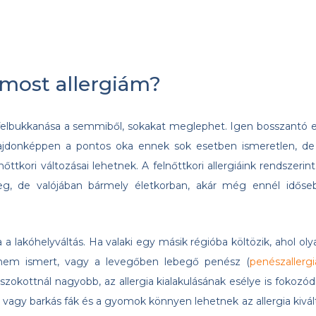
 most allergiám?
e, felbukkanása a semmiből, sokakat meglephet. Igen bosszantó e
lajdonképpen a pontos oka ennek sok esetben ismeretlen, de
kori változásai lehetnek. A felnőttkori allergiáink rendszerint
eg, de valójában bármely életkorban, akár még ennél időse
ka a lakóhelyváltás. Ha valaki egy másik régióba költözik, ahol oly
 nem ismert, vagy a levegőben lebegő penész (
penészallergi
gszokottnál nagyobb, az allergia kialakulásának esélye is fokozódi
ó vagy barkás fák és a gyomok könnyen lehetnek az allergia kivál