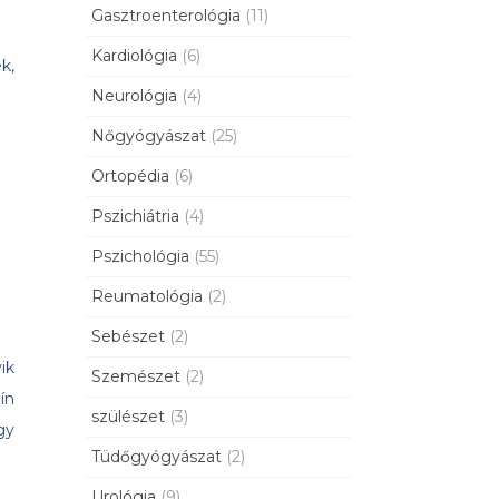
Gasztroenterológia
(11)
Kardiológia
(6)
k,
Neurológia
(4)
Nőgyógyászat
(25)
Ortopédia
(6)
Pszichiátria
(4)
Pszichológia
(55)
Reumatológia
(2)
Sebészet
(2)
ik
Szemészet
(2)
ín
szülészet
(3)
gy
Tüdőgyógyászat
(2)
Urológia
(9)