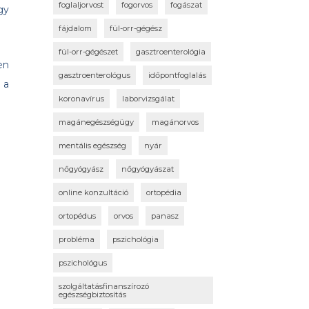
foglaljorvost
fogorvos
fogászat
gy
fájdalom
fül-orr-gégész
fül-orr-gégészet
gasztroenterológia
en
gasztroenterológus
időpontfoglalás
 a
koronavírus
laborvizsgálat
magánegészségügy
magánorvos
mentális egészség
nyár
nőgyógyász
nőgyógyászat
online konzultáció
ortopédia
ortopédus
orvos
panasz
probléma
pszichológia
pszichológus
szolgáltatásfinanszírozó
egészségbiztosítás