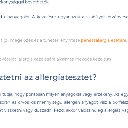
atékonysággal bevethetők.
ad elhanyagolni. A kezelésre ugyanazok a szabályok érvényese
et (pl. megelőzés és a tünetek enyhítése
penészallergia esetén
).
ételét (allergia kezelésére alkalmas injekciós kezelést).
etni az allergiatesztet?
ani tudja, hogy pontosan milyen anyagokra vagy érzékeny. Az egy
orán az orvos kis mennyiségű allergén anyagot visz a bőrfelsz
ület viszketni vagy duzzadni kezd, akkor valószínűleg allergiás va