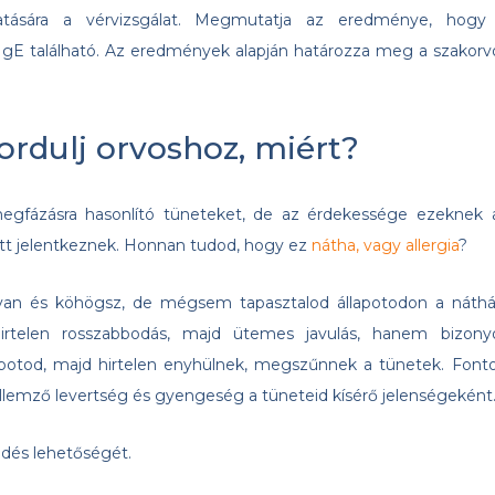
atására a vérvizsgálat. Megmutatja az eredménye, hogy
IgE található. Az eredmények alapján határozza meg a szakorv
ordulj orvoshoz, miért?
megfázásra hasonlító tüneteket, de az érdekessége ezeknek 
tt jelentkeznek. Honnan tudod, hogy ez
nátha, vagy allergia
?
od van és köhögsz, de mégsem tapasztalod állapotodon a náthá
 hirtelen rosszabbodás, majd ütemes javulás, hanem bizony
apotod, majd hirtelen enyhülnek, megszűnnek a tünetek. Fonto
ellemző levertség és gyengeség a tüneteid kísérő jelenségeként
edés lehetőségét.