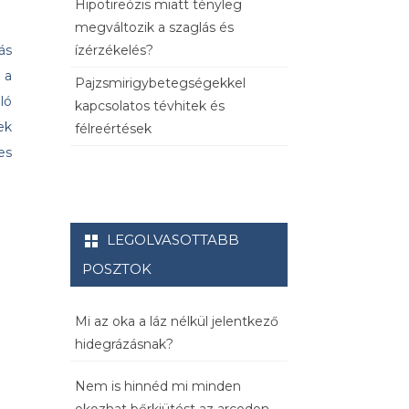
Hipotireózis miatt tényleg
megváltozik a szaglás és
ízérzékelés?
ás
 a
Pajzsmirigybetegségekkel
ló
kapcsolatos tévhitek és
ek
félreértések
es
LEGOLVASOTTABB
POSZTOK
Mi az oka a láz nélkül jelentkező
hidegrázásnak?
Nem is hinnéd mi minden