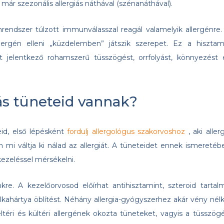
 már szezonális allergiás náthával (szénanáthával).
nrendszer túlzott immunválasszal reagál valamelyik allergénre.
lergén elleni „küzdelemben” játszik szerepet. Ez a hisztam
nt jelentkező rohamszerű tüsszögést, orrfolyást, könnyezést 
iás tüneteid vannak?
eid, első lépésként
fordulj allergológus szakorvoshoz
, aki aller
n mi váltja ki nálad az allergiát. A tüneteidet ennek ismeretéb
kezeléssel mérsékelni.
e. A kezelőorvosod előírhat antihisztamint, szteroid tartal
lkahártya öblítést. Néhány allergia-gyógyszerhez akár vény nélk
téri és kültéri allergének okozta tüneteket, vagyis a tüsszögé