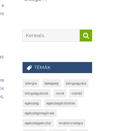
 a
os
az
TÉMÁK
ra
allergia
betegség
bőrgyógyász
os
bőrgyógyászat
covid
család
s,
egészség
egészségbiztosítás
.
egészségmegőrzés
egészségpénztár
endokrinológia