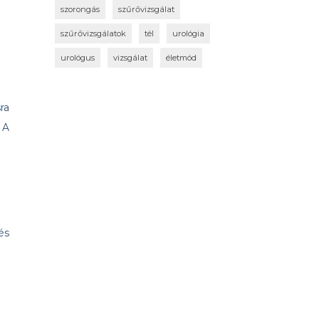
szorongás
szűrővizsgálat
szűrővizsgálatok
tél
urológia
urológus
vizsgálat
életmód
ra
 A
és