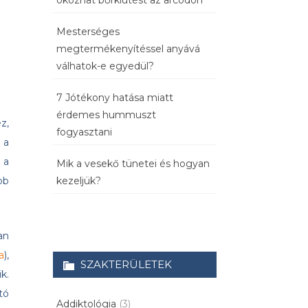
okozhat bőrkiütést az arcodon
Mesterséges
megtermékenyítéssel anyává
válhatok-e egyedül?
7 Jótékony hatása miatt
érdemes hummuszt
z,
fogyasztani
 a
 a
Mik a vesekő tünetei és hogyan
kezeljük?
bb
an
a
),
SZAKTERÜLETEK
k.
tó
Addiktológia
(3)