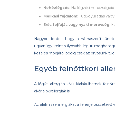
Nehézlégzés
: Ha légzési nehézségeid 
Mellkasi fájdalom
: Tüdőgyulladás vagy
Erős fejfájás vagy nyaki merevség
: E
Nagyon fontos, hogy a náthaszerű tünete
ugyanúgy, mint súlyosabb légúti megbetegedé
kezelés módjáról pedig csak az orvosunk tud
Egyéb felnőttkori alle
A légúti allergián kívül kialakulhatnak felnőt
akár a bőrallergiák is.
Az élelmiszerallergiákat a fehérje összetevő 