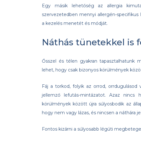
Egy másik lehetőség az allergia kimut
szervezetedben mennyi allergén-specifikus 
a kezelés menetét és módját.
Náthás tünetekkel is f
Ősszel és télen gyakran tapasztalhatunk 
lehet, hogy csak bizonyos körülmények közö
Fáj a torkod, folyik az orrod, orrdugulás
jellemző lefutás-mintázatot. Azaz nincs
körülmények között újra súlyosbodik az áll
hogy nem vagy lázas, és nincsen a náthára j
Fontos kizárni a súlyosabb légúti megbeteg