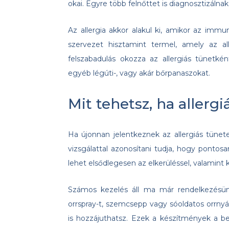
okai. Egyre több felnőttet is diagnosztizálnak
Az allergia akkor alakul ki, amikor az immu
szervezet hisztamint termel, amely az al
felszabadulás okozza az allergiás tünetké
egyéb légúti-, vagy akár bőrpanaszokat.
Mit tehetsz, ha allerg
Ha újonnan jelentkeznek az allergiás tünet
vizsgálattal azonosítani tudja, hogy pontosa
lehet elsődlegesen az elkerüléssel, valamint 
Számos kezelés áll ma már rendelkezésünkr
orrspray-t, szemcsepp vagy sóoldatos orrnyá
is hozzájuthatsz. Ezek a készítmények a bel