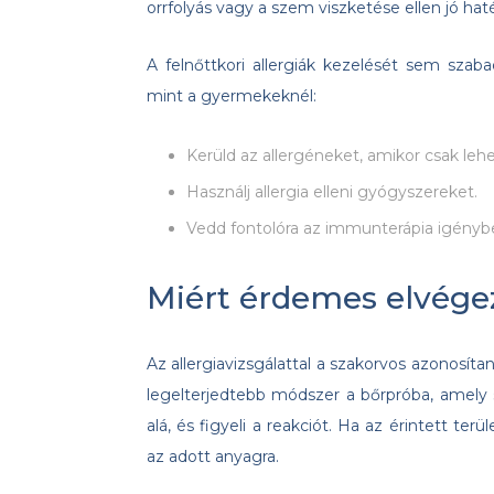
orrfolyás vagy a szem viszketése ellen jó h
A felnőttkori allergiák kezelését sem szab
mint a gyermekeknél:
Kerüld az allergéneket, amikor csak leh
Használj allergia elleni gyógyszereket.
Vedd fontolóra az immunterápia igénybev
Miért érdemes elvégezt
Az allergiavizsgálattal a szakorvos azonosít
legelterjedtebb módszer a bőrpróba, amely s
alá, és figyeli a reakciót. Ha az érintett ter
az adott anyagra.