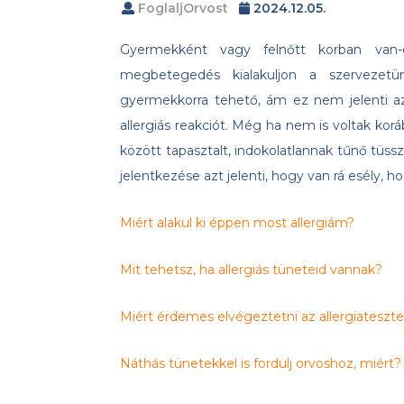
FoglaljOrvost
2024.12.05.
Gyermekként vagy felnőtt korban van-e
megbetegedés kialakuljon a szervezetü
gyermekkorra tehető, ám ez nem jelenti az
allergiás reakciót. Még ha nem is voltak kor
között tapasztalt, indokolatlannak tűnő tüss
jelentkezése azt jelenti, hogy van rá esély, ho
Miért alakul ki éppen most allergiám?
Mit tehetsz, ha allergiás tüneteid vannak?
Miért érdemes elvégeztetni az allergiateszte
Náthás tünetekkel is fordulj orvoshoz, miért?