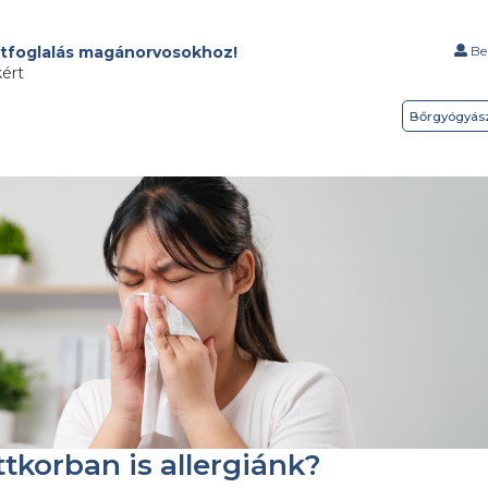
tfoglalás magánorvosokhoz!
Bel
kért
Bőrgyógyás
ttkorban is allergiánk?