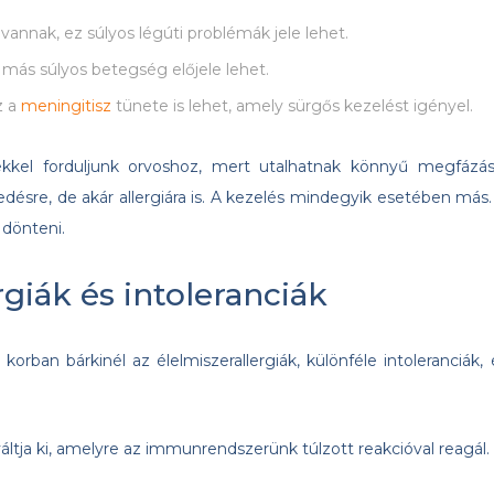
vannak, ez súlyos légúti problémák jele lehet.
 más súlyos betegség előjele lehet.
z a
meningitisz
tünete is lehet, amely sürgős kezelést igényel.
kkel forduljunk orvoshoz, mert utalhatnak könnyű megfázás
sre, de akár allergiára is. A kezelés mindegyik esetében más.
 dönteni.
rgiák és intoleranciák
t korban bárkinél az élelmiszerallergiák, különféle intoleranciák, 
váltja ki, amelyre az immunrendszerünk túlzott reakcióval reagál.