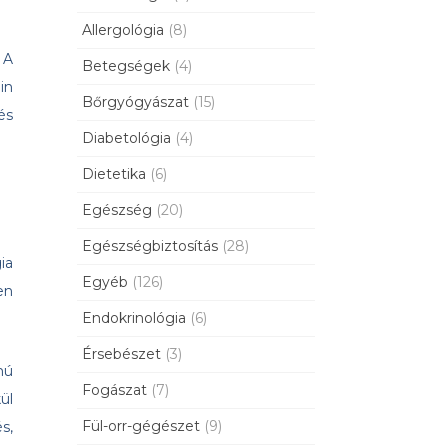
Allergológia
(8)
 A
Betegségek
(4)
in
Bőrgyógyászat
(15)
és
Diabetológia
(4)
Dietetika
(6)
Egészség
(20)
Egészségbiztosítás
(28)
gia
Egyéb
(126)
en
Endokrinológia
(6)
Érsebészet
(3)
mú
Fogászat
(7)
ül
Fül-orr-gégészet
(9)
s,