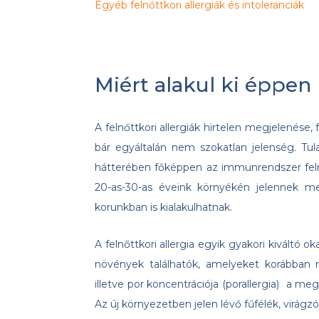
Egyéb felnőttkori allergiák és intoleranciák
Miért alakul ki éppen
A felnőttkori allergiák hirtelen megjelenés
bár egyáltalán nem szokatlan jelenség. Tu
hátterében főképpen az immunrendszer felnőtt
20-as-30-as éveink környékén jelennek m
korunkban is kialakulhatnak.
A felnőttkori allergia egyik gyakori kiváltó o
növények találhatók, amelyeket korábban
illetve por koncentrációja (porallergia) a me
Az új környezetben jelen lévő fűfélék, virágz