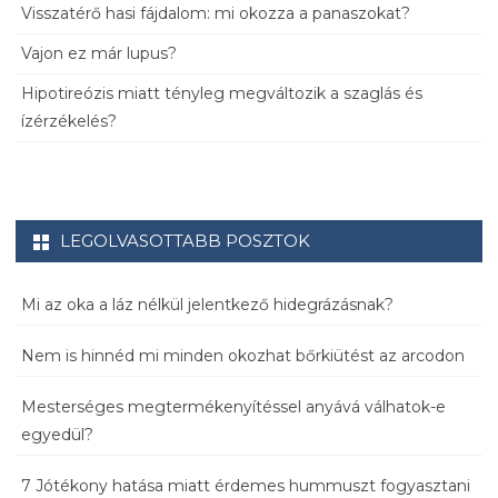
Visszatérő hasi fájdalom: mi okozza a panaszokat?
Vajon ez már lupus?
Hipotireózis miatt tényleg megváltozik a szaglás és
ízérzékelés?
LEGOLVASOTTABB POSZTOK
Mi az oka a láz nélkül jelentkező hidegrázásnak?
Nem is hinnéd mi minden okozhat bőrkiütést az arcodon
Mesterséges megtermékenyítéssel anyává válhatok-e
egyedül?
7 Jótékony hatása miatt érdemes hummuszt fogyasztani