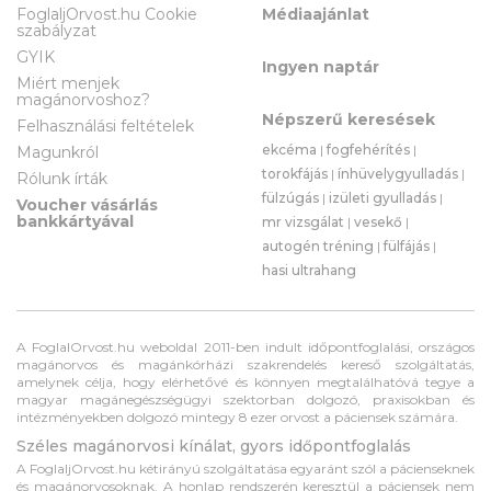
FoglaljOrvost.hu Cookie
Médiaajánlat
szabályzat
GYIK
Ingyen naptár
Miért menjek
magánorvoshoz?
Népszerű keresések
Felhasználási feltételek
ekcéma
|
fogfehérítés
|
Magunkról
torokfájás
|
ínhüvelygyulladás
|
Rólunk írták
fülzúgás
|
izületi gyulladás
|
Voucher vásárlás
bankkártyával
mr vizsgálat
|
vesekő
|
autogén tréning
|
fülfájás
|
hasi ultrahang
A FoglalOrvost.hu weboldal 2011-ben indult időpontfoglalási, országos
magánorvos és magánkórházi szakrendelés kereső szolgáltatás,
amelynek célja, hogy elérhetővé és könnyen megtalálhatóvá tegye a
magyar magánegészségügyi szektorban dolgozó, praxisokban és
intézményekben dolgozó mintegy 8 ezer orvost a páciensek számára.
Széles magánorvosi kínálat, gyors időpontfoglalás
A FoglaljOrvost.hu kétirányú szolgáltatása egyaránt szól a pácienseknek
és magánorvosoknak. A honlap rendszerén keresztül a páciensek nem