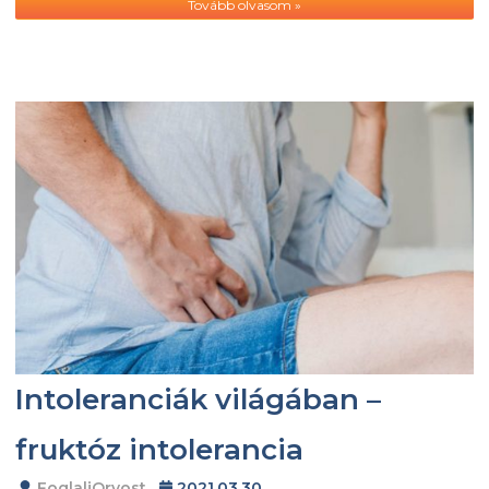
Tovább olvasom »
Intoleranciák világában –
fruktóz intolerancia
FoglaljOrvost
2021.03.30.