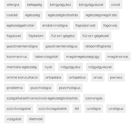
allergia
betegség
bőrgyógyász
bőrgyógyászat
covid
család
egészség
egészségbiztosítás
egészségmegőrzés
egészségpénztár
endokrinológia
foglaljorvost
fogorvos
fogászat
fájdalom
fül-orr-gégész
fül-orr-gégészet
gasztroenterológia
gasztroenterológus
időpontfoglalás
koronavírus
laborvizsgálat
magánegészségügy
magánorvos
mentális egészség
nyár
nőgyógyász
nőgyógyászat
online konzultáció
ortopédia
ortopédus
orvos
panasz
probléma
pszichológia
pszichológus
szolgáltatásfinanszírozó egészségbiztosítás
szorongás
szűrővizsgálat
szűrővizsgálatok
tél
urológia
urológus
vizsgálat
életmód