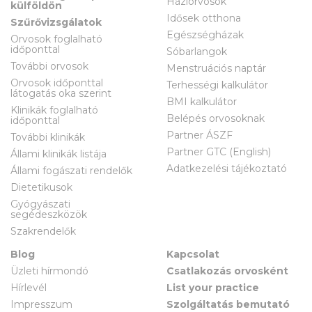
Háziorvosok
külföldön
Idősek otthona
Szűrővizsgálatok
Egészségházak
Orvosok foglalható
időponttal
Sóbarlangok
További orvosok
Menstruációs naptár
Orvosok időponttal
Terhességi kalkulátor
látogatás oka szerint
BMI kalkulátor
Klinikák foglalható
Belépés orvosoknak
időponttal
Partner ÁSZF
További klinikák
Partner GTC (English)
Állami klinikák listája
Adatkezelési tájékoztató
Állami fogászati rendelők
Dietetikusok
Gyógyászati
segédeszközök
Szakrendelők
Blog
Kapcsolat
Üzleti hírmondó
Csatlakozás orvosként
Hírlevél
List your practice
Impresszum
Szolgáltatás bemutató