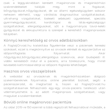
csak a leggyakrabban keresett magánorvosi és magánkórházi
szakrendeléseket találják meg, mint a fogászat,
bőrgyógyászat,nőgyógyászat, de az állami egészségügyben sokszor
nehezen elérhető, vagy várólistás diagnosztikai szolgáltatásokat,
ultrahang vizsgálatokat, baleseti sebészeti ügyeleteket, speciális
gyermekgyógyászatot, kardiológiai és látás-egészségügyi
szolgáltatókat, allergológusokat, sőt a hagyományos távol-keleti
gyógyászat és akkupunktúra is szerepel a kereshető magánpraxisok
listájában.
Könnyű kereshetőség az orvos adatbázisokban
A FoglaljOrvost.hu kialakítása figyelembe veszi a páciensek keresési
szokásait, ezzel is megkönnyítve az orvosok elérését és egyszerűsítve az
időpontfoglalás folyamatát. Akár
nőgyógyász,bőrgyógyász,allergológus szakorvos, akár budapesti ill.
vidéki keresésből indul el a páciens, arra törekszünk, hogy minél
kevesebb kattintással elérje az időpont-foglalási lehetőséget.
Hasznos orvos visszajelzések
A weboldal az orvosoknak és magánkórházakban dolgozó
szakembereknek folyamatos online jelenlétet biztosít, segíti a
páciensszerzést, és megtartást is, hiszen az FoglaljOrvost.hu
szolgáltatásainak felhasználói egy-egy orvos-páciens találkozó után
véleményezhetik is az adott magánpraxis szolgáltatásait, vagy
magukat a szakembereket.
Bővülő online magánorvosi pacientúra
Az oldal 2019-re 150 ezernél is több regisztrált felhasználóval működik, a