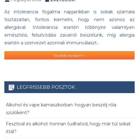
Az intolerancia fogalma napjainkban is sokak számára
tisztázatlan, fontos kiemelni, hogy nem azonos az
allergiával. Intolerancia esetén többnyire valamilyen
emésztési, felszívódási zavarról beszélünk, míg allergia
esetén a szervezet azonnali immunválaszt…
Tovább olvasom »
LEGFRISSEBB POSZTOK
Alkohol és vape kamaszkorban: hogyan beszélj róla
szülőként?
Fesztivál és alkohol: honnan tudhatod, hogy már túl sokat
ittál?