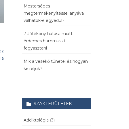
Mesterséges
megtermékenyítéssel anyává
válhatok-e egyedül?
7 Jótékony hatása miatt
érdemes hummuszt
fogyasztani
az
ia
Mik a vesekő tünetei és hogyan
kezeljük?
SZAKTERÜLETEK
Addiktológia
(3)