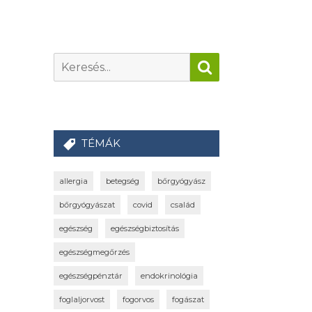
TÉMÁK
allergia
betegség
bőrgyógyász
bőrgyógyászat
covid
család
egészség
egészségbiztosítás
egészségmegőrzés
egészségpénztár
endokrinológia
foglaljorvost
fogorvos
fogászat