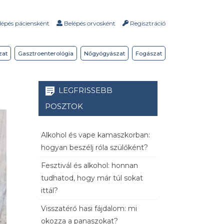
épés páciensként
Belépés orvosként
Regisztráció
zat
Gasztroenterológia
Nőgyógyászat
Fogászat
LEGFRISSEBB
POSZTOK
Alkohol és vape kamaszkorban:
hogyan beszélj róla szülőként?
Fesztivál és alkohol: honnan
tudhatod, hogy már túl sokat
ittál?
Visszatérő hasi fájdalom: mi
okozza a panaszokat?