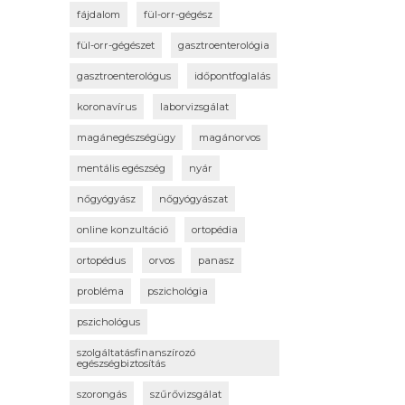
fájdalom
fül-orr-gégész
fül-orr-gégészet
gasztroenterológia
gasztroenterológus
időpontfoglalás
koronavírus
laborvizsgálat
magánegészségügy
magánorvos
mentális egészség
nyár
nőgyógyász
nőgyógyászat
online konzultáció
ortopédia
ortopédus
orvos
panasz
probléma
pszichológia
pszichológus
szolgáltatásfinanszírozó
egészségbiztosítás
szorongás
szűrővizsgálat