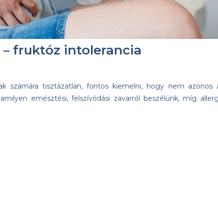
 – fruktóz intolerancia
kak számára tisztázatlan, fontos kiemelni, hogy nem azonos 
alamilyen emésztési, felszívódási zavarról beszélünk, míg allerg