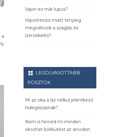
Vajon ez már lupus?
Hipotireózis miatt tényleg
megváltozik a szaglás és
ízérzékelés?
 a
ly
LEGOLVASOTTABB
POSZTOK
Mi az oka a láz nélkül jelentkező
hidegrázásnak?
Nem is hinnéd mi minden
okozhat bőrkiütést az arcodon