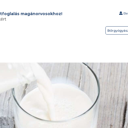
tfoglalás magánorvosokhoz!
Bel
kért
Bőrgyógyás