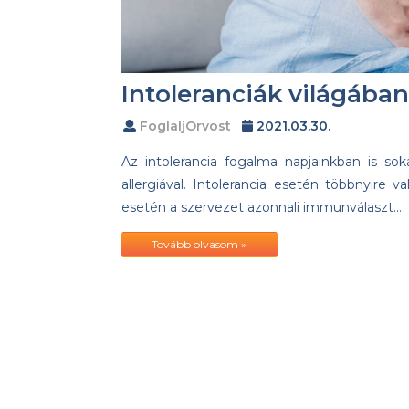
Intoleranciák világában
FoglaljOrvost
2021.03.30.
Az intolerancia fogalma napjainkban is so
allergiával. Intolerancia esetén többnyire v
esetén a szervezet azonnali immunválaszt…
Tovább olvasom »