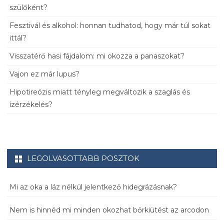
szülőként?
Fesztivál és alkohol: honnan tudhatod, hogy már túl sokat
ittál?
Visszatérő hasi fájdalom: mi okozza a panaszokat?
Vajon ez már lupus?
Hipotireózis miatt tényleg megváltozik a szaglás és
ízérzékelés?
LEGOLVASOTTABB POSZTOK
Mi az oka a láz nélkül jelentkező hidegrázásnak?
Nem is hinnéd mi minden okozhat bőrkiütést az arcodon