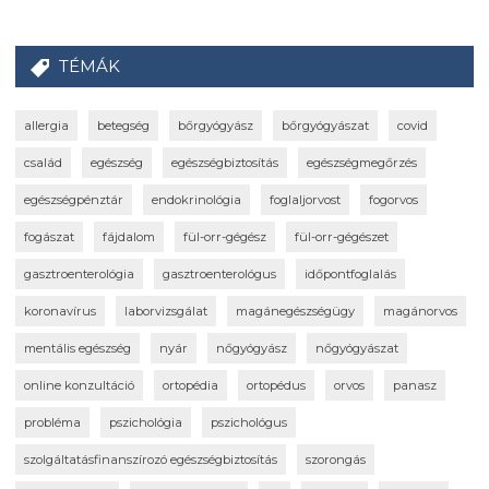
TÉMÁK
allergia
betegség
bőrgyógyász
bőrgyógyászat
covid
család
egészség
egészségbiztosítás
egészségmegőrzés
egészségpénztár
endokrinológia
foglaljorvost
fogorvos
fogászat
fájdalom
fül-orr-gégész
fül-orr-gégészet
gasztroenterológia
gasztroenterológus
időpontfoglalás
koronavírus
laborvizsgálat
magánegészségügy
magánorvos
mentális egészség
nyár
nőgyógyász
nőgyógyászat
online konzultáció
ortopédia
ortopédus
orvos
panasz
probléma
pszichológia
pszichológus
szolgáltatásfinanszírozó egészségbiztosítás
szorongás