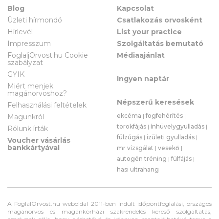
Blog
Kapcsolat
Üzleti hírmondó
Csatlakozás orvosként
Hírlevél
List your practice
Impresszum
Szolgáltatás bemutató
FoglaljOrvost.hu Cookie
Médiaajánlat
szabályzat
GYIK
Ingyen naptár
Miért menjek
magánorvoshoz?
Népszerű keresések
Felhasználási feltételek
ekcéma
|
fogfehérítés
|
Magunkról
torokfájás
|
ínhüvelygyulladás
|
Rólunk írták
fülzúgás
|
izületi gyulladás
|
Voucher vásárlás
bankkártyával
mr vizsgálat
|
vesekő
|
autogén tréning
|
fülfájás
|
hasi ultrahang
A FoglalOrvost.hu weboldal 2011-ben indult időpontfoglalási, országos
magánorvos és magánkórházi szakrendelés kereső szolgáltatás,