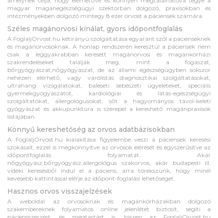
amelynek célja, hogy elérhetővé és könnyen megtalálhatóvá tegye a
magyar magánegészségügyi szektorban dolgozó, praxisokban és
intézményekben dolgozó mintegy 8 ezer orvost a páciensek számára.
Széles magánorvosi kínálat, gyors időpontfoglalás
A FoglaljOrvost.hu kétirányú szolgáltatása egyaránt szól a pácienseknek
és magánorvosoknak. A honlap rendszerén keresztül a páciensek nem
csak a leggyakrabban keresett magánorvosi és magánkórházi
szakrendeléseket találják meg, mint a fogászat,
bőrgyógyászat,nőgyógyászat, de az állami egészségügyben sokszor
nehezen elérhető, vagy várólistás diagnosztikai szolgáltatásokat,
ultrahang vizsgálatokat, baleseti sebészeti ügyeleteket, speciális
gyermekgyógyászatot, kardiológiai és látás-egészségügyi
szolgáltatókat, allergológusokat, sőt a hagyományos távol-keleti
gyógyászat és akkupunktúra is szerepel a kereshető magánpraxisok
listájában.
Könnyű kereshetőség az orvos adatbázisokban
A FoglaljOrvost.hu kialakítása figyelembe veszi a páciensek keresési
szokásait, ezzel is megkönnyítve az orvosok elérését és egyszerűsítve az
időpontfoglalás folyamatát. Akár
nőgyógyász,bőrgyógyász,allergológus szakorvos, akár budapesti ill.
vidéki keresésből indul el a páciens, arra törekszünk, hogy minél
kevesebb kattintással elérje az időpont-foglalási lehetőséget.
Hasznos orvos visszajelzések
A weboldal az orvosoknak és magánkórházakban dolgozó
szakembereknek folyamatos online jelenlétet biztosít, segíti a
páciensszerzést, és megtartást is, hiszen az FoglaljOrvost.hu