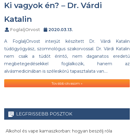
Ki vagyok én? – Dr. Várdi
Katalin
FoglaljOrvost
2020.03.13.
A FoglaljOrvost interjút készített Dr. Várdi Katalin
tüdőgyógyász, szomnológus szakorvossal. Dr. Várdi Katalin
nem csak a tüdőt érintő, nem daganatos eredetű
megbetegedésekkel foglalkozik, hanem az
alvásmedicinában is széleskörű tapasztalata van….
Tovább olvasom »
LEGFRISSEBB POSZTOK
Alkohol és vape kamaszkorban: hogyan beszélj róla