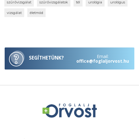
szűrővizsgálat
szűrővizsgálatok
tél
urológia
urológus
vizsgálat
életmód
Email:
SEGÍTHETÜNK?
office@foglaljorvost.hu