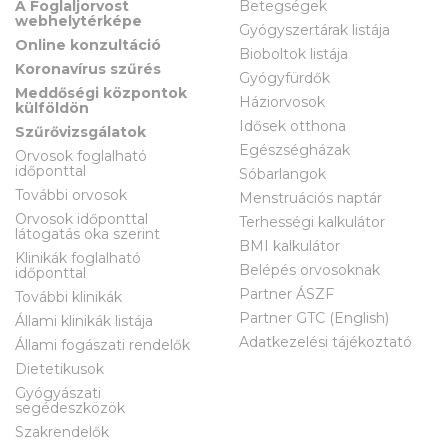
A Foglaljorvost
Betegségek
webhelytérképe
Gyógyszertárak listája
Online konzultáció
Bioboltok listája
Koronavírus szűrés
Gyógyfürdők
Meddőségi központok
Háziorvosok
külföldön
Idősek otthona
Szűrővizsgálatok
Egészségházak
Orvosok foglalható
időponttal
Sóbarlangok
További orvosok
Menstruációs naptár
Orvosok időponttal
Terhességi kalkulátor
látogatás oka szerint
BMI kalkulátor
Klinikák foglalható
Belépés orvosoknak
időponttal
Partner ÁSZF
További klinikák
Partner GTC (English)
Állami klinikák listája
Adatkezelési tájékoztató
Állami fogászati rendelők
Dietetikusok
Gyógyászati
segédeszközök
Szakrendelők