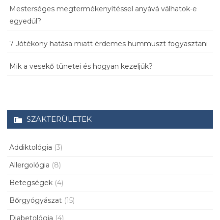
Mesterséges megtermékenyítéssel anyává válhatok-e
egyedül?
7 Jótékony hatása miatt érdemes hummuszt fogyasztani
Mik a vesekő tünetei és hogyan kezeljük?
SZAKTERÜLETEK
Addiktológia
(3)
Allergológia
(8)
Betegségek
(4)
Bőrgyógyászat
(15)
Diabetológia
(4)