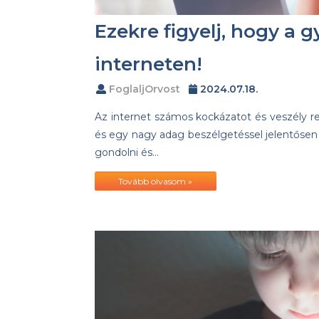
Ezekre figyelj, hogy a
interneten!
FoglaljOrvost
2024.07.18.
Az internet számos kockázatot és veszély r
és egy nagy adag beszélgetéssel jelentőse
gondolni és…
Tovább olvasom »