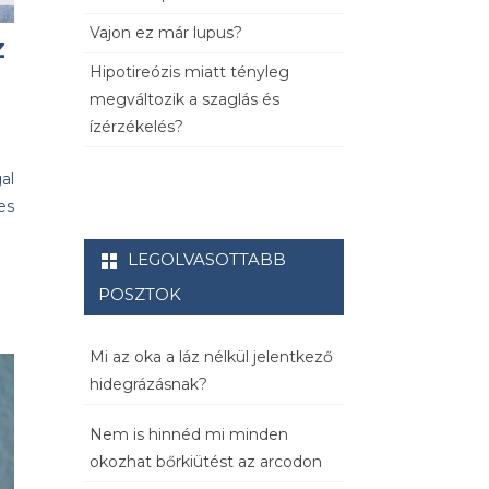
Vajon ez már lupus?
z
Hipotireózis miatt tényleg
megváltozik a szaglás és
ízérzékelés?
al
es
LEGOLVASOTTABB
POSZTOK
Mi az oka a láz nélkül jelentkező
hidegrázásnak?
Nem is hinnéd mi minden
okozhat bőrkiütést az arcodon