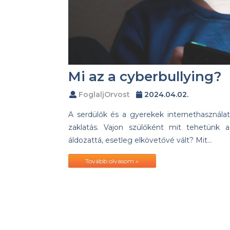
Mi az a cyberbullying?
FoglaljOrvost
2024.04.02.
A serdülők és a gyerekek internethasznála
zaklatás. Vajon szülőként mit tehetünk
áldozattá, esetleg elkövetővé vált? Mit…
Tovább olvasom »