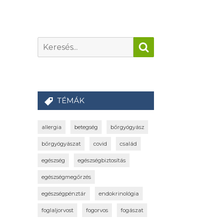
TÉMÁK
allergia
betegség
bőrgyógyász
bőrgyógyászat
covid
család
egészség
egészségbiztosítás
egészségmegőrzés
egészségpénztár
endokrinológia
foglaljorvost
fogorvos
fogászat