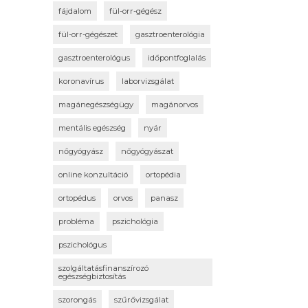
fájdalom
fül-orr-gégész
fül-orr-gégészet
gasztroenterológia
gasztroenterológus
időpontfoglalás
koronavírus
laborvizsgálat
magánegészségügy
magánorvos
mentális egészség
nyár
nőgyógyász
nőgyógyászat
online konzultáció
ortopédia
ortopédus
orvos
panasz
probléma
pszichológia
pszichológus
szolgáltatásfinanszírozó
egészségbiztosítás
szorongás
szűrővizsgálat