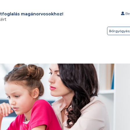
tfoglalás magánorvosokhoz!
Bel
kért
Bőrgyógyás