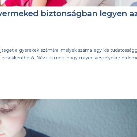
 gyermeked biztonságban legyen a
ejteget a gyerekek számára, melyek száma egy kis tudatosságg
n lecsökkenthető. Nézzük meg, hogy milyen veszélyekre érdem