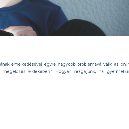
tának emelkedésével egyre nagyobb problémává válik az onli
 a megelőzés érdekében? Hogyan reagáljunk, ha gyermekü