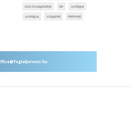
szűrővizsgálatok
tél
urológia
urológus
vizsgálat
életmód
ffice@foglaljorvost.hu