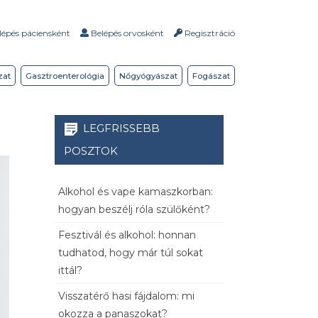
épés páciensként
Belépés orvosként
Regisztráció
zat
Gasztroenterológia
Nőgyógyászat
Fogászat
LEGFRISSEBB
POSZTOK
Alkohol és vape kamaszkorban:
hogyan beszélj róla szülőként?
Fesztivál és alkohol: honnan
tudhatod, hogy már túl sokat
ittál?
Visszatérő hasi fájdalom: mi
okozza a panaszokat?