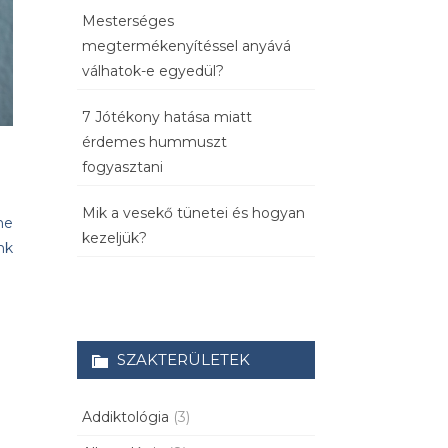
Mesterséges
megtermékenyítéssel anyává
válhatok-e egyedül?
7 Jótékony hatása miatt
érdemes hummuszt
fogyasztani
Mik a vesekő tünetei és hogyan
ne
kezeljük?
nk
SZAKTERÜLETEK
Addiktológia
(3)