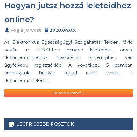
Hogyan jutsz hozzá leleteidhez
online?
FoglaljOrvost
2020.04.03.
Az Elektronikus Egészségügyi Szolgáltatási Térben, rövid
nevén az EESZT-ben minden leletedhez, orvosi
dokumentumodhoz hozzáférsz, amennyiben van
ügyfélkapu regisztrációd. A következő 5 pontban
bemutatjuk, hogyan tudod elérni ezeket a
dokumentumokat. 1….
Tovább olvasom »
LEGFRISSEBB POSZTOK