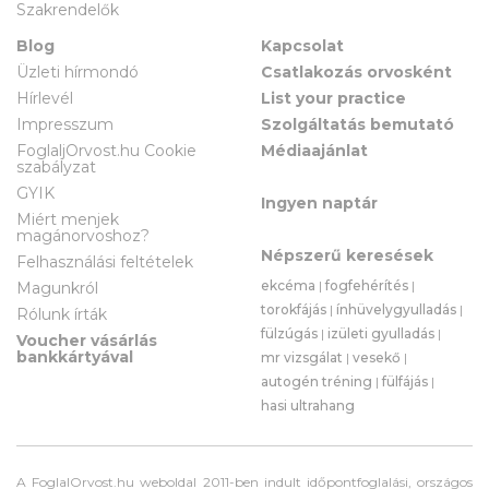
Szakrendelők
Blog
Kapcsolat
Üzleti hírmondó
Csatlakozás orvosként
Hírlevél
List your practice
Impresszum
Szolgáltatás bemutató
FoglaljOrvost.hu Cookie
Médiaajánlat
szabályzat
GYIK
Ingyen naptár
Miért menjek
magánorvoshoz?
Népszerű keresések
Felhasználási feltételek
ekcéma
|
fogfehérítés
|
Magunkról
torokfájás
|
ínhüvelygyulladás
|
Rólunk írták
fülzúgás
|
izületi gyulladás
|
Voucher vásárlás
bankkártyával
mr vizsgálat
|
vesekő
|
autogén tréning
|
fülfájás
|
hasi ultrahang
A FoglalOrvost.hu weboldal 2011-ben indult időpontfoglalási, országos