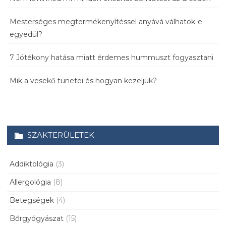
Mesterséges megtermékenyítéssel anyává válhatok-e
egyedül?
7 Jótékony hatása miatt érdemes hummuszt fogyasztani
Mik a vesekő tünetei és hogyan kezeljük?
SZAKTERÜLETEK
Addiktológia
(3)
Allergológia
(8)
Betegségek
(4)
Bőrgyógyászat
(15)