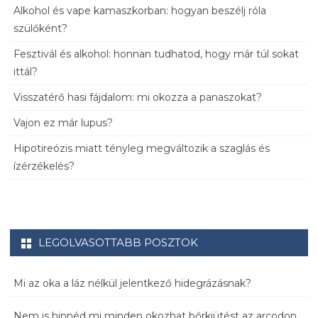
Alkohol és vape kamaszkorban: hogyan beszélj róla
szülőként?
Fesztivál és alkohol: honnan tudhatod, hogy már túl sokat
ittál?
Visszatérő hasi fájdalom: mi okozza a panaszokat?
Vajon ez már lupus?
Hipotireózis miatt tényleg megváltozik a szaglás és
ízérzékelés?
LEGOLVASOTTABB POSZTOK
Mi az oka a láz nélkül jelentkező hidegrázásnak?
Nem is hinnéd mi minden okozhat bőrkiütést az arcodon