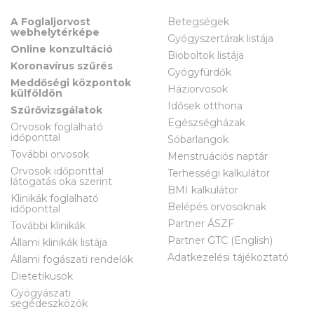
A Foglaljorvost
Betegségek
webhelytérképe
Gyógyszertárak listája
Online konzultáció
Bioboltok listája
Koronavírus szűrés
Gyógyfürdők
Meddőségi központok
Háziorvosok
külföldön
Idősek otthona
Szűrővizsgálatok
Egészségházak
Orvosok foglalható
időponttal
Sóbarlangok
További orvosok
Menstruációs naptár
Orvosok időponttal
Terhességi kalkulátor
látogatás oka szerint
BMI kalkulátor
Klinikák foglalható
Belépés orvosoknak
időponttal
Partner ÁSZF
További klinikák
Partner GTC (English)
Állami klinikák listája
Adatkezelési tájékoztató
Állami fogászati rendelők
Dietetikusok
Gyógyászati
segédeszközök