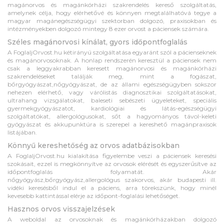
magánorvos és magánkórházi szakrendelés kereső szolgáltatás,
amelynek célja, hogy elérhetővé és könnyen megtalálhatóvá tegye a
magyar magánegészségügyi szektorban dolgozó, praxisokban és
intézményekben dolgozó mintegy 8 ezer orvost a páciensek számára.
Széles magánorvosi kínálat, gyors időpontfoglalás
A FoglaljOrvost.hu kétirányú szolgáltatása egyaránt szól a pácienseknek
és magánorvosoknak. A honlap rendszerén keresztül a páciensek nem
csak a leggyakrabban keresett magánorvosi és magánkórházi
szakrendeléseket találják meg, mint a fogászat,
bőrgyógyászat,nőgyógyászat, de az állami egészségügyben sokszor
nehezen elérhető, vagy várólistás diagnosztikai szolgáltatásokat,
ultrahang vizsgálatokat, baleseti sebészeti ügyeleteket, speciális
gyermekgyógyászatot, kardiológiai és látás-egészségügyi
szolgáltatókat, allergológusokat, sőt a hagyományos távol-keleti
gyógyászat és akkupunktúra is szerepel a kereshető magánpraxisok
listájában.
Könnyű kereshetőség az orvos adatbázisokban
A FoglaljOrvost.hu kialakítása figyelembe veszi a páciensek keresési
szokásait, ezzel is megkönnyítve az orvosok elérését és egyszerűsítve az
időpontfoglalás folyamatát. Akár
nőgyógyász,bőrgyógyász,allergológus szakorvos, akár budapesti ill.
vidéki keresésből indul el a páciens, arra törekszünk, hogy minél
kevesebb kattintással elérje az időpont-foglalási lehetőséget.
Hasznos orvos visszajelzések
A weboldal az orvosoknak és magánkórházakban dolgozó