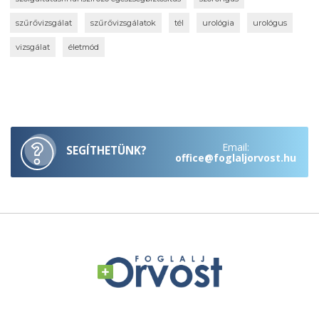
szűrővizsgálat
szűrővizsgálatok
tél
urológia
urológus
vizsgálat
életmód
Email:
SEGÍTHETÜNK?
office@foglaljorvost.hu