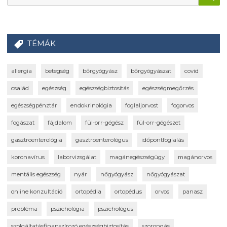
TÉMÁK
allergia
betegség
bőrgyógyász
bőrgyógyászat
covid
család
egészség
egészségbiztosítás
egészségmegőrzés
egészségpénztár
endokrinológia
foglaljorvost
fogorvos
fogászat
fájdalom
fül-orr-gégész
fül-orr-gégészet
gasztroenterológia
gasztroenterológus
időpontfoglalás
koronavírus
laborvizsgálat
magánegészségügy
magánorvos
mentális egészség
nyár
nőgyógyász
nőgyógyászat
online konzultáció
ortopédia
ortopédus
orvos
panasz
probléma
pszichológia
pszichológus
szolgáltatásfinanszírozó egészségbiztosítás
szorongás