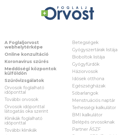
A Foglaljorvost
Betegségek
webhelytérképe
Gyógyszertárak listája
Online konzultáció
Bioboltok listája
Koronavírus szűrés
Gyógyfürdők
Meddőségi központok
Háziorvosok
külföldön
Idősek otthona
Szűrővizsgálatok
Egészségházak
Orvosok foglalható
időponttal
Sóbarlangok
További orvosok
Menstruációs naptár
Orvosok időponttal
Terhességi kalkulátor
látogatás oka szerint
BMI kalkulátor
Klinikák foglalható
Belépés orvosoknak
időponttal
Partner ÁSZF
További klinikák