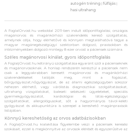
autogén tréning
|
fülfájás
|
hasi ultrahang
A FoglalOrvost.hu weboldal 2011-ben indult időpontfoglalási, országos
magánorvos és magánkórházi szakrendelés kereső szolgáltatás,
amelynek célja, hogy elérhetővé és könnyen megtalálhatóvá tegye a
magyar magánegészségügyi szektorban dolgozó, praxisokban és
intézményekben dolgozó mintegy 8 ezer orvost a páciensek számára.
Széles magánorvosi kínálat, gyors időpontfoglalás
A FoglaljOrvost.hu kétirányú szolgáltatása egyaránt szól a pácienseknek
és magánorvosoknak. A honlap rendszerén keresztül a páciensek nem
csak a leggyakrabban keresett magánorvosi és magánkórházi
szakrendeléseket találják meg, mint a fogászat,
bőrgyógyászat,nőgyógyászat, de az állami egészségügyben sokszor
nehezen elérhető, vagy várólistás diagnosztikai szolgáltatásokat,
ultrahang vizsgálatokat, baleseti sebészeti ügyeleteket, speciális
gyermekgyógyászatot, kardiológiai és látás-egészségügyi
szolgáltatókat, allergológusokat, sőt a hagyományos távol-keleti
gyógyászat és akkupunktúra is szerepel a kereshető magánpraxisok
listájában.
Könnyű kereshetőség az orvos adatbázisokban
A FoglaljOrvost.hu kialakítása figyelembe veszi a páciensek keresési
szokásait, ezzel is megkönnyítve az orvosok elérését és egyszerűsítve az