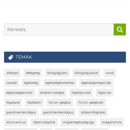
TÉMÁK
allergia
betegség
bőrgyógyász
bőrgyógyászat
covid
család
egészség
egészségbiztosítás
egészségmegőrzés
egészségpénztár
endokrinológia
foglaljorvost
fogorvos
fogászat
fájdalom
fül-orr-gégész
fül-orr-gégészet
gasztroenterológia
gasztroenterológus
időpontfoglalás
koronavírus
laborvizsgálat
magánegészségügy
magánorvos