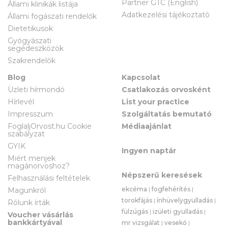
Partner GTC (English)
Állami klinikák listája
Adatkezelési tájékoztató
Állami fogászati rendelők
Dietetikusok
Gyógyászati
segédeszközök
Szakrendelők
Blog
Kapcsolat
Üzleti hírmondó
Csatlakozás orvosként
Hírlevél
List your practice
Impresszum
Szolgáltatás bemutató
FoglaljOrvost.hu Cookie
Médiaajánlat
szabályzat
GYIK
Ingyen naptár
Miért menjek
magánorvoshoz?
Népszerű keresések
Felhasználási feltételek
ekcéma
|
fogfehérítés
|
Magunkról
torokfájás
|
ínhüvelygyulladás
|
Rólunk írták
fülzúgás
|
izületi gyulladás
|
Voucher vásárlás
bankkártyával
mr vizsgálat
|
vesekő
|