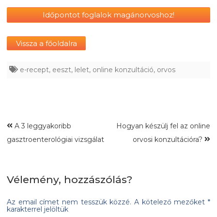
Időpontot foglalok magánorvoshoz!
Vissza a főoldalra
e-recept
,
eeszt
,
lelet
,
online konzultáció
,
orvos
A 3 leggyakoribb
Hogyan készülj fel az online
gasztroenterológiai vizsgálat
orvosi konzultációra?
Vélemény, hozzászólás?
Az email címet nem tesszük közzé.
A kötelező mezőket
*
karakterrel jelöltük