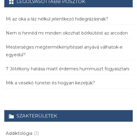
LEGOLVASOTTABB POSZTOK
Mi az oka a láz nélkül jelentkező hidegrázásnak?
Nem is hinnéd mi minden okozhat bőrkiütést az arcodon
Mesterséges megtermékenyítéssel anyává válhatok-e
egyedül?
7 Jótékony hatása miatt érdemes hummuszt fogyasztani
Mik a vesekő tünetei és hogyan kezeljük?
SZAKTERÜLETEK
Addiktológia
(3)