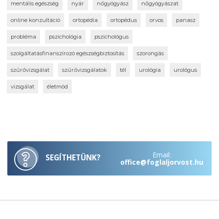
mentális egészség
nyár
nőgyógyász
nőgyógyászat
online konzultáció
ortopédia
ortopédus
orvos
panasz
probléma
pszichológia
pszichológus
szolgáltatásfinanszírozó egészségbiztosítás
szorongás
szűrővizsgálat
szűrővizsgálatok
tél
urológia
urológus
vizsgálat
életmód
Email:
SEGÍTHETÜNK?
office@foglaljorvost.hu