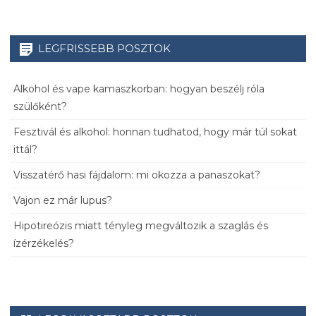
LEGFRISSEBB POSZTOK
Alkohol és vape kamaszkorban: hogyan beszélj róla
szülőként?
Fesztivál és alkohol: honnan tudhatod, hogy már túl sokat
ittál?
Visszatérő hasi fájdalom: mi okozza a panaszokat?
Vajon ez már lupus?
Hipotireózis miatt tényleg megváltozik a szaglás és
ízérzékelés?