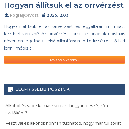
Hogyan állítsuk el az orrvérzést
FoglaljOrvost
2025.12.03.
Hogyan állítsuk el az orrvérzést és egyáltalán mi miatt
kezdhet vérezni? Az orrvérzés – amit az orvosok epistaxis
néven emlegetnek – első pillantásra mindig kissé ijesztő tud
lenni, mégis a…
Tovább olvasom »
LEGFRISSEBB POSZTOK
Alkohol és vape kamaszkorban: hogyan beszélj róla
szülőként?
Fesztivál és alkohol: honnan tudhatod, hogy már túl sokat