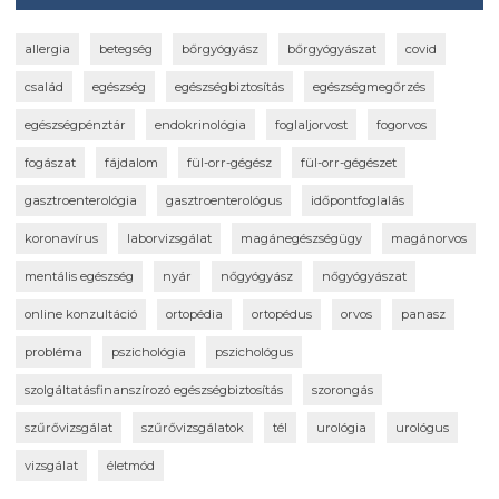
allergia
betegség
bőrgyógyász
bőrgyógyászat
covid
család
egészség
egészségbiztosítás
egészségmegőrzés
egészségpénztár
endokrinológia
foglaljorvost
fogorvos
fogászat
fájdalom
fül-orr-gégész
fül-orr-gégészet
gasztroenterológia
gasztroenterológus
időpontfoglalás
koronavírus
laborvizsgálat
magánegészségügy
magánorvos
mentális egészség
nyár
nőgyógyász
nőgyógyászat
online konzultáció
ortopédia
ortopédus
orvos
panasz
probléma
pszichológia
pszichológus
szolgáltatásfinanszírozó egészségbiztosítás
szorongás
szűrővizsgálat
szűrővizsgálatok
tél
urológia
urológus
vizsgálat
életmód