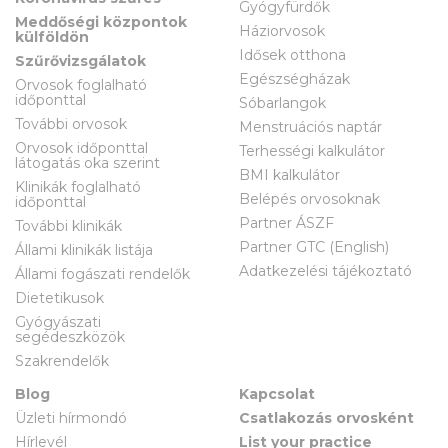
Gyógyfürdők
Meddőségi központok
Háziorvosok
külföldön
Idősek otthona
Szűrővizsgálatok
Egészségházak
Orvosok foglalható
időponttal
Sóbarlangok
További orvosok
Menstruációs naptár
Orvosok időponttal
Terhességi kalkulátor
látogatás oka szerint
BMI kalkulátor
Klinikák foglalható
Belépés orvosoknak
időponttal
Partner ÁSZF
További klinikák
Partner GTC (English)
Állami klinikák listája
Adatkezelési tájékoztató
Állami fogászati rendelők
Dietetikusok
Gyógyászati
segédeszközök
Szakrendelők
Blog
Kapcsolat
Üzleti hírmondó
Csatlakozás orvosként
Hírlevél
List your practice