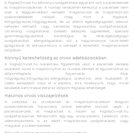
A FoglaljOrvost.hu kétirányú szolgáltatása egyaránt szól a pácienseknek
és magánorvosoknak. A honlap rendszerén keresztül a páciensek nem
csak a leggyakrabban keresett magánorvosi és magánkórházi
szakrendeléseket találják meg, mint a fogászat,
bőrgyógyászat,nőgyógyászat, de az állami egészségügyben sokszor
nehezen elérhető, vagy várólistás diagnosztikai szolgáltatásokat,
ultrahang vizsgálatokat, baleseti sebészeti ügyeleteket, speciális
gyermekgyógyászatot, kardiológiai és látás-egészségügyi
szolgáltatókat, allergológusokat, sőt a hagyományos távol-keleti
gyógyászat és akkupunktúra is szerepel a kereshető magánpraxisok
listájában.
Könnyű kereshetőség az orvos adatbázisokban
A FoglaljOrvost.hu kialakítása figyelembe veszi a páciensek keresési
szokásait, ezzel is megkönnyítve az orvosok elérését és egyszerűsítve az
időpontfoglalás folyamatát. Akár
nőgyógyász,bőrgyógyász,allergológus szakorvos, akár budapesti ill.
vidéki keresésből indul el a páciens, arra törekszünk, hogy minél
kevesebb kattintással elérje az időpont-foglalási lehetőséget.
Hasznos orvos visszajelzések
A weboldal az orvosoknak és magánkórházakban dolgozó
szakembereknek folyamatos online jelenlétet biztosít, segíti a
páciensszerzést, és megtartást is, hiszen az FoglaljOrvost.hu
szolgáltatásainak felhasználói egy-egy orvos-páciens találkozó után
véleményezhetik is az adott magánpraxis szolgáltatásait, vagy
magukat a szakembereket.