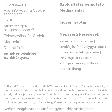
Impresszum
Szolgáltatás bemutató
FoglaljOrvost.hu Cookie
Médiaajánlat
szabályzat
GYIK
Ingyen naptár
Miért menjek
magánorvoshoz?
Népszerű keresések
Felhasználási feltételek
ekcéma
|
fogfehérítés
|
Magunkról
torokfájás
|
ínhüvelygyulladás
|
Rólunk írták
fülzúgás
|
izületi gyulladás
|
Voucher vásárlás
bankkártyával
mr vizsgálat
|
vesekő
|
autogén tréning
|
fülfájás
|
hasi ultrahang
A FoglalOrvost.hu weboldal 2011-ben indult időpontfoglalási, országos
magánorvos és magánkórházi szakrendelés kereső szolgáltatás,
amelynek célja, hogy elérhetővé és könnyen megtalálhatóvá tegye a
magyar magánegészségügyi szektorban dolgozó, praxisokban és
intézményekben dolgozó mintegy 8 ezer orvost a páciensek számára.
Széles magánorvosi kínálat, gyors időpontfoglalás