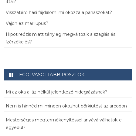
ittál?
Visszatérő hasi fájdalom: mi okozza a panaszokat?
Vajon ez már lupus?
Hipotireózis miatt tényleg megváltozik a szaglás és
ízérzékelés?
LEGOLVASOTTABB POSZTOK
Mi az oka a láz nélkül jelentkező hidegrázásnak?
Nem is hinnéd mi minden okozhat bőrkiütést az arcodon
Mesterséges megtermékenyítéssel anyává válhatok-e
egyedül?