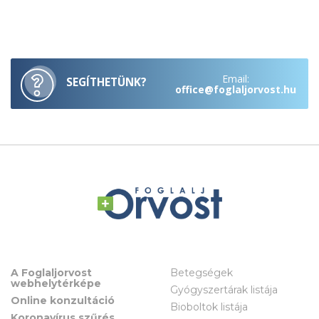
Email:
SEGÍTHETÜNK?
office@foglaljorvost.hu
A Foglaljorvost
Betegségek
webhelytérképe
Gyógyszertárak listája
Online konzultáció
Bioboltok listája
Koronavírus szűrés