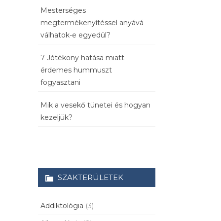
Mesterséges
megtermékenyítéssel anyává
válhatok-e egyedül?
7 Jótékony hatása miatt
érdemes hummuszt
fogyasztani
Mik a vesekő tünetei és hogyan
kezeljük?
SZAKTERÜLETEK
Addiktológia
(3)