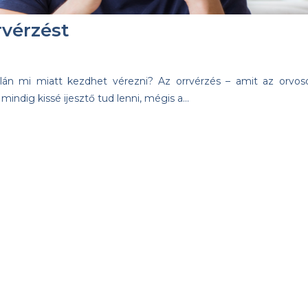
rvérzést
talán mi miatt kezdhet vérezni? Az orrvérzés – amit az orvos
 mindig kissé ijesztő tud lenni, mégis a…