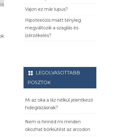
Vajon ez már lupus?
Hipotireózis miatt tényleg
megváltozik a szaglás és
ízérzékelés?
ok
LEGOLVASOTTABB
POSZTOK
Mi az oka a láz nélkül jelentkező
hidegrázásnak?
Nem is hinnéd mi minden
okozhat bőrkiütést az arcodon