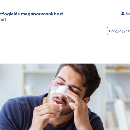
tfoglalás magánorvosokhoz!
Bel
kért
Bőrgyógyás