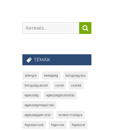
TÉMÁK
allergia
betegség
bőrgyógyász
bőrgyógyászat
covid
család
egészség
egészségbiztosítás
egészségmegőrzés
egészségpénztár
endokrinológia
foglaljorvost
fogorvos
fogászat