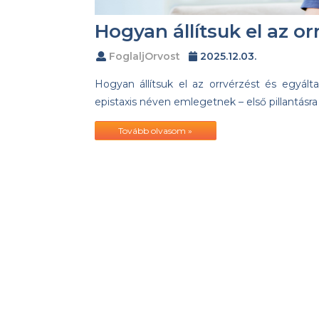
Hogyan állítsuk el az or
FoglaljOrvost
2025.12.03.
Hogyan állítsuk el az orrvérzést és egyál
epistaxis néven emlegetnek – első pillantásra
Tovább olvasom »