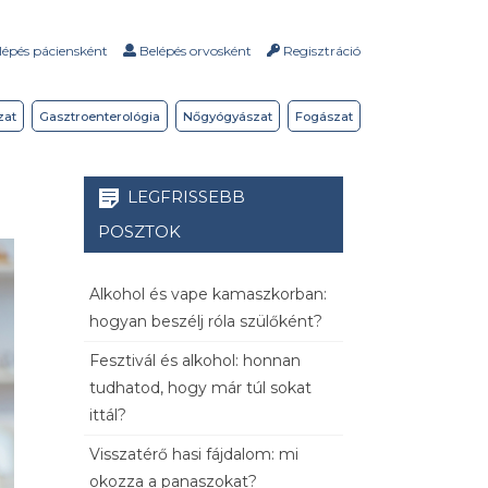
épés páciensként
Belépés orvosként
Regisztráció
zat
Gasztroenterológia
Nőgyógyászat
Fogászat
LEGFRISSEBB
POSZTOK
Alkohol és vape kamaszkorban:
hogyan beszélj róla szülőként?
Fesztivál és alkohol: honnan
tudhatod, hogy már túl sokat
ittál?
Visszatérő hasi fájdalom: mi
okozza a panaszokat?