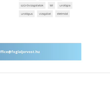
szűrővizsgálatok
tél
urológia
urológus
vizsgálat
életmód
ffice@foglaljorvost.hu