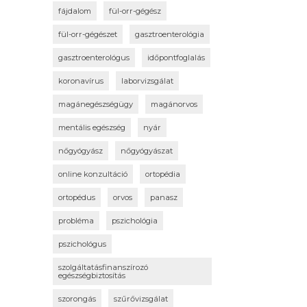
fájdalom
fül-orr-gégész
fül-orr-gégészet
gasztroenterológia
gasztroenterológus
időpontfoglalás
koronavírus
laborvizsgálat
magánegészségügy
magánorvos
mentális egészség
nyár
nőgyógyász
nőgyógyászat
online konzultáció
ortopédia
ortopédus
orvos
panasz
probléma
pszichológia
pszichológus
szolgáltatásfinanszírozó
egészségbiztosítás
szorongás
szűrővizsgálat