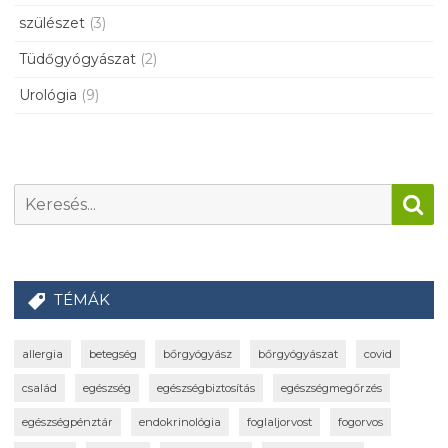
szülészet
(3)
Tüdőgyógyászat
(2)
Urológia
(9)
TÉMÁK
allergia
betegség
bőrgyógyász
bőrgyógyászat
covid
család
egészség
egészségbiztosítás
egészségmegőrzés
egészségpénztár
endokrinológia
foglaljorvost
fogorvos