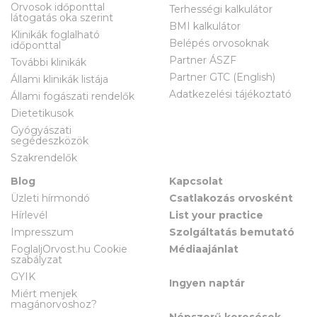
Orvosok időponttal
Terhességi kalkulátor
látogatás oka szerint
BMI kalkulátor
Klinikák foglalható
Belépés orvosoknak
időponttal
Partner ÁSZF
További klinikák
Partner GTC (English)
Állami klinikák listája
Adatkezelési tájékoztató
Állami fogászati rendelők
Dietetikusok
Gyógyászati
segédeszközök
Szakrendelők
Blog
Kapcsolat
Üzleti hírmondó
Csatlakozás orvosként
Hírlevél
List your practice
Impresszum
Szolgáltatás bemutató
FoglaljOrvost.hu Cookie
Médiaajánlat
szabályzat
GYIK
Ingyen naptár
Miért menjek
magánorvoshoz?
Népszerű keresések