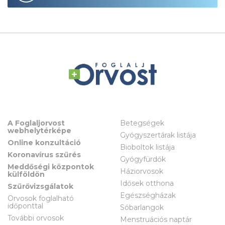
A Foglaljorvost
Betegségek
webhelytérképe
Gyógyszertárak listája
Online konzultáció
Bioboltok listája
Koronavírus szűrés
Gyógyfürdők
Meddőségi központok
Háziorvosok
külföldön
Idősek otthona
Szűrővizsgálatok
Egészségházak
Orvosok foglalható
időponttal
Sóbarlangok
További orvosok
Menstruációs naptár