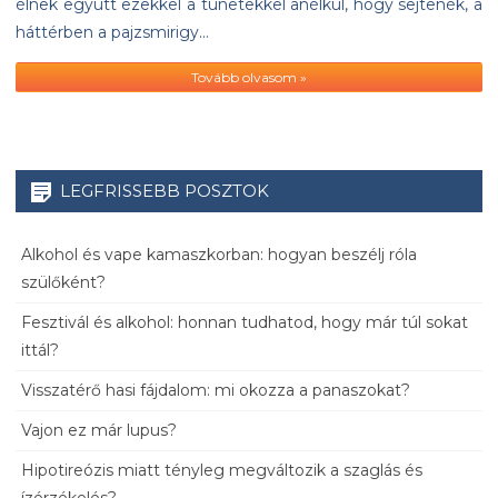
élnek együtt ezekkel a tünetekkel anélkül, hogy sejtenék, a
háttérben a pajzsmirigy…
Tovább olvasom »
LEGFRISSEBB POSZTOK
Alkohol és vape kamaszkorban: hogyan beszélj róla
szülőként?
Fesztivál és alkohol: honnan tudhatod, hogy már túl sokat
ittál?
Visszatérő hasi fájdalom: mi okozza a panaszokat?
Vajon ez már lupus?
Hipotireózis miatt tényleg megváltozik a szaglás és