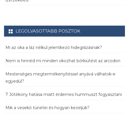
ízérzékelés?
LEGOLVASOTTABB POSZTOK
Mi az oka a láz nélkül jelentkező hidegrázásnak?
Nem is hinnéd mi minden okozhat bőrkiütést az arcodon
Mesterséges megtermékenyítéssel anyává válhatok-e
egyedül?
7 Jótékony hatása miatt érdemes hummuszt fogyasztani
Mik a vesekő tünetei és hogyan kezeljük?