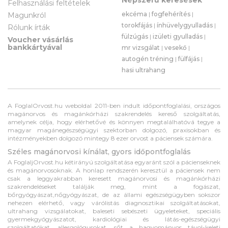
Felhasználási feltételek
ekcéma
|
fogfehérítés
|
Magunkról
torokfájás
|
ínhüvelygyulladás
|
Rólunk írták
fülzúgás
|
izületi gyulladás
|
Voucher vásárlás
bankkártyával
mr vizsgálat
|
vesekő
|
autogén tréning
|
fülfájás
|
hasi ultrahang
A FoglalOrvost.hu weboldal 2011-ben indult időpontfoglalási, országos
magánorvos és magánkórházi szakrendelés kereső szolgáltatás,
amelynek célja, hogy elérhetővé és könnyen megtalálhatóvá tegye a
magyar magánegészségügyi szektorban dolgozó, praxisokban és
intézményekben dolgozó mintegy 8 ezer orvost a páciensek számára.
Széles magánorvosi kínálat, gyors időpontfoglalás
A FoglaljOrvost.hu kétirányú szolgáltatása egyaránt szól a pácienseknek
és magánorvosoknak. A honlap rendszerén keresztül a páciensek nem
csak a leggyakrabban keresett magánorvosi és magánkórházi
szakrendeléseket találják meg, mint a fogászat,
bőrgyógyászat,nőgyógyászat, de az állami egészségügyben sokszor
nehezen elérhető, vagy várólistás diagnosztikai szolgáltatásokat,
ultrahang vizsgálatokat, baleseti sebészeti ügyeleteket, speciális
gyermekgyógyászatot, kardiológiai és látás-egészségügyi
szolgáltatókat, allergológusokat, sőt a hagyományos távol-keleti