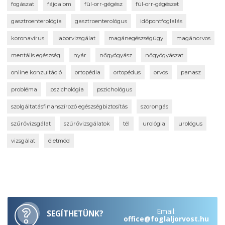
fogászat
fájdalom
fül-orr-gégész
fül-orr-gégészet
gasztroenterológia
gasztroenterológus
időpontfoglalás
koronavírus
laborvizsgálat
magánegészségügy
magánorvos
mentális egészség
nyár
nőgyógyász
nőgyógyászat
online konzultáció
ortopédia
ortopédus
orvos
panasz
probléma
pszichológia
pszichológus
szolgáltatásfinanszírozó egészségbiztosítás
szorongás
szűrővizsgálat
szűrővizsgálatok
tél
urológia
urológus
vizsgálat
életmód
Email:
SEGÍTHETÜNK?
office@foglaljorvost.hu