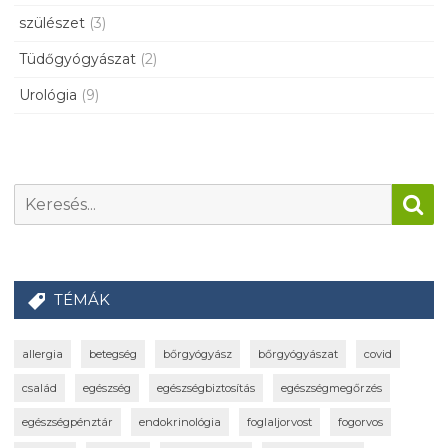
szülészet
(3)
Tüdőgyógyászat
(2)
Urológia
(9)
TÉMÁK
allergia
betegség
bőrgyógyász
bőrgyógyászat
covid
család
egészség
egészségbiztosítás
egészségmegőrzés
egészségpénztár
endokrinológia
foglaljorvost
fogorvos