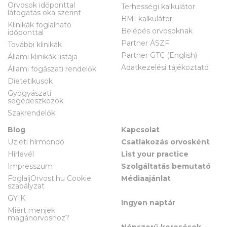
Orvosok időponttal
Terhességi kalkulátor
látogatás oka szerint
BMI kalkulátor
Klinikák foglalható
Belépés orvosoknak
időponttal
Partner ÁSZF
További klinikák
Partner GTC (English)
Állami klinikák listája
Adatkezelési tájékoztató
Állami fogászati rendelők
Dietetikusok
Gyógyászati
segédeszközök
Szakrendelők
Blog
Kapcsolat
Üzleti hírmondó
Csatlakozás orvosként
Hírlevél
List your practice
Impresszum
Szolgáltatás bemutató
FoglaljOrvost.hu Cookie
Médiaajánlat
szabályzat
GYIK
Ingyen naptár
Miért menjek
magánorvoshoz?
Népszerű keresések