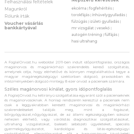
Felhasználási feltételek
ekcéma
|
fogfehérítés
|
Magunkról
torokfájás
|
ínhüvelygyulladás
|
Rólunk írták
fülzúgás
|
izületi gyulladás
|
Voucher vásárlás
bankkártyával
mr vizsgálat
|
vesekő
|
autogén tréning
|
fülfájás
|
hasi ultrahang
A FoglalOrvost.hu weboldal 2011-ben indult időpontfoglalási, országos
magánorvos és magánkórházi szakrendelés kereső szolgáltatás,
amelynek célja, hogy elérhetővé és könnyen megtalálhatóvá tegye a
magyar magánegészségügyi szektorban dolgozó, praxisokban és
intézményekben dolgozó mintegy 8 ezer orvost a páciensek számára.
Széles magánorvosi kínálat, gyors időpontfoglalás
A FoglaljOrvost.hu kétirányú szolgáltatása egyaránt szól a pácienseknek
és magánorvosoknak. A honlap rendszerén keresztül a páciensek nem
csak a leggyakrabban keresett magánorvosi és magánkórházi
szakrendeléseket találják meg, mint a fogászat,
bőrgyógyászat,nőgyógyászat, de az állami egészségügyben sokszor
nehezen elérhető, vagy várólistás diagnosztikai szolgáltatásokat,
ultrahang vizsgálatokat, baleseti sebészeti ügyeleteket, speciális
gyermekgyógyászatot, kardiológiai és látás-egészségügyi
szolgáltatókat, allergológusokat, sőt a hagyományos távol-keleti