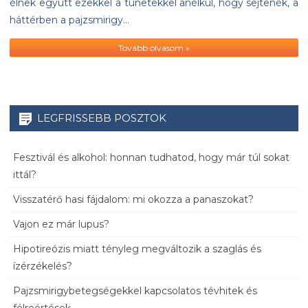
élnek együtt ezekkel a tünetekkel anélkül, hogy sejtenék, a
háttérben a pajzsmirigy…
Tovább olvasom »
LEGFRISSEBB POSZTOK
Fesztivál és alkohol: honnan tudhatod, hogy már túl sokat
ittál?
Visszatérő hasi fájdalom: mi okozza a panaszokat?
Vajon ez már lupus?
Hipotireózis miatt tényleg megváltozik a szaglás és
ízérzékelés?
Pajzsmirigybetegségekkel kapcsolatos tévhitek és