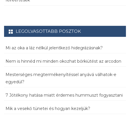
félreértések
LEGOLVASOTTABB POSZTOK
Mi az oka a láz nélkül jelentkező hidegrázásnak?
Nem is hinnéd mi minden okozhat bőrkiütést az arcodon
Mesterséges megtermékenyítéssel anyává válhatok-e
egyedül?
7 Jótékony hatása miatt érdemes hummuszt fogyasztani
Mik a vesekő tünetei és hogyan kezeljük?