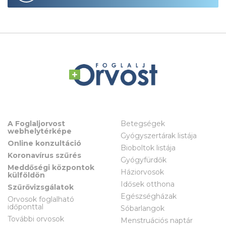
A Foglaljorvost
Betegségek
webhelytérképe
Gyógyszertárak listája
Online konzultáció
Bioboltok listája
Koronavírus szűrés
Gyógyfürdők
Meddőségi központok
Háziorvosok
külföldön
Idősek otthona
Szűrővizsgálatok
Egészségházak
Orvosok foglalható
időponttal
Sóbarlangok
További orvosok
Menstruációs naptár