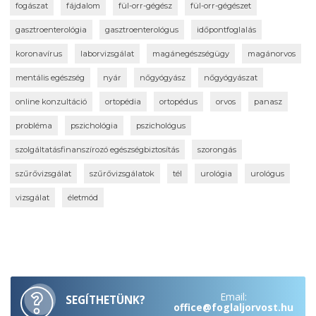
fogászat
fájdalom
fül-orr-gégész
fül-orr-gégészet
gasztroenterológia
gasztroenterológus
időpontfoglalás
koronavírus
laborvizsgálat
magánegészségügy
magánorvos
mentális egészség
nyár
nőgyógyász
nőgyógyászat
online konzultáció
ortopédia
ortopédus
orvos
panasz
probléma
pszichológia
pszichológus
szolgáltatásfinanszírozó egészségbiztosítás
szorongás
szűrővizsgálat
szűrővizsgálatok
tél
urológia
urológus
vizsgálat
életmód
Email:
SEGÍTHETÜNK?
office@foglaljorvost.hu